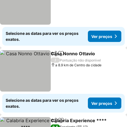
Selecione as datas para ver os preços
Ver preços
exatos.
Casa Nonno Ottavio
Partilhar
Adicionar aos favoritos
Ver pr
/
Pontuação não disponível
a 8.9 km de Centro da cidade
Selecione as datas para ver os preços
Ver preços
exatos.
Calabria Experience ****
Partilhar
Adicionar aos favoritos
V
9,6
Excelente
17