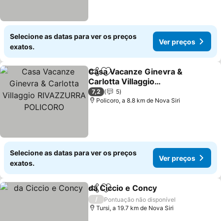
Selecione as datas para ver os preços
Ver preços
exatos.
Casa Vacanze Ginevra &
Partilhar
Adicionar aos favoritos
Carlotta Villaggio
RIVAZZURRA POLICORO
Ver preços
7,2
5
Policoro, a 8.8 km de Nova Siri
Selecione as datas para ver os preços
Ver preços
exatos.
da Ciccio e Concy
Partilhar
Adicionar aos favoritos
Ver preç
/
Pontuação não disponível
Tursi, a 19.7 km de Nova Siri