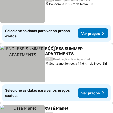
Policoro, a 11.2 km de Nova Siri
Selecione as datas para ver os preços
Ver preços
exatos.
ENDLESS SUMMER
Partilhar
Adicionar aos favoritos
APARTMENTS
Ver preços
/
Pontuação não disponível
Scanzano Jonico, a 14.6 km de Nova Siri
Selecione as datas para ver os preços
Ver preços
exatos.
Casa Planet
Partilhar
Adicionar aos favoritos
Ver preços