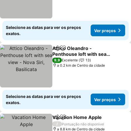
Selecione as datas para ver os preços
Ver preços
exatos.
Attico Oleandro -
Partilhar
Adicionar aos favoritos
Penthouse loft with sea
view - Nova Siri,
Ver preços
9,9
Excelente
13
Basilicata
a 0.2 km de Centro da cidade
Selecione as datas para ver os preços
Ver preços
exatos.
Vacation Home Apple
Partilhar
Adicionar aos favoritos
Ver 
/
Pontuação não disponível
a 8.8 km de Centro da cidade