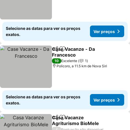
Selecione as datas para ver os preços
Ver preços
exatos.
Case Vacanze - Da
Partilhar
Adicionar aos favoritos
Francesco
Ver preços
10
Excelente
1
Policoro, a 11.5 km de Nova Siri
Selecione as datas para ver os preços
Ver preços
exatos.
Casa Vacanze
Partilhar
Adicionar aos favoritos
Agriturismo BioMele
Ver preços
/
Pontuação não disponível