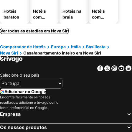
Hotéis
Hotéis
Hotéis na
Hotéis
baratos
com
praia
com
piscinas
estaciona
mento
Ver todas as estadias em Nova Siri
Comparador de Hotéis
Europa
Itália
Basilicata
Nova Siri
Casa/apartamento inteiro em Nova Siri
Facebook
Twitter
Insta
Yo
Selecione o seu país
Adicionar no Google
Encontre facilmente os nossos
resultados: adicione o trivago como
fonte preferencial no Google.
Empresa
Os nossos produtos