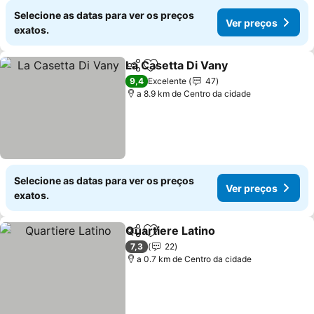
Selecione as datas para ver os preços
Ver preços
exatos.
La Casetta Di Vany
Partilhar
Adicionar aos favoritos
Ver pre
9,4
Excelente
47
a 8.9 km de Centro da cidade
Selecione as datas para ver os preços
Ver preços
exatos.
Quartiere Latino
Partilhar
Adicionar aos favoritos
Ver preço
7,3
22
a 0.7 km de Centro da cidade