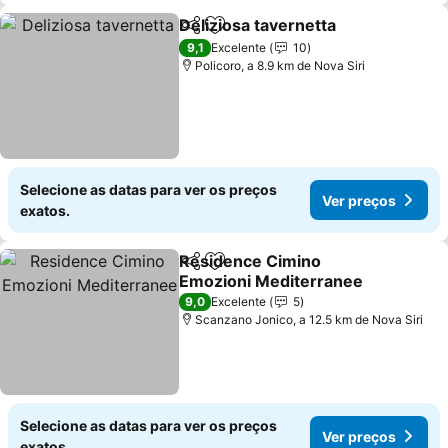
Deliziosa tavernetta
Partilhar
Adicionar aos favoritos
Ver p
9,1
Excelente
10
Policoro, a 8.9 km de Nova Siri
Selecione as datas para ver os preços
Ver preços
exatos.
Residence Cimino
Partilhar
Adicionar aos favoritos
Emozioni Mediterranee
Ver preços
9,0
Excelente
5
Scanzano Jonico, a 12.5 km de Nova Siri
Selecione as datas para ver os preços
Ver preços
exatos.