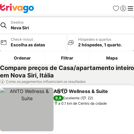
Favoritos
Iniciar
Me
Destino
Nova Siri
Check-in/out
Hóspedes e quartos
Escolha as datas
2 hóspedes, 1 quarto.
Ordenar
Filtrar
Mapa
Compare preços de Casa/apartamento inteiro
em Nova Siri, Itália
Como os pagamentos influenciam os resultados
ANTO Wellness & Suite
Partilhar
Adicionar aos favoritos
Ve
9,8
Excelente
22
a 0.1 km de Centro da cidade