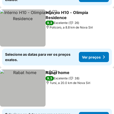
Interno H10 - Olimpia
Partilhar
Adicionar aos favoritos
Residence
Ver preços
9,3
Excelente
26
Policoro, a 8.8 km de Nova Siri
Selecione as datas para ver os preços
Ver preços
exatos.
Rabat home
Partilhar
Adicionar aos favoritos
Ver preços
9,3
Excelente
38
Tursi, a 20.0 km de Nova Siri