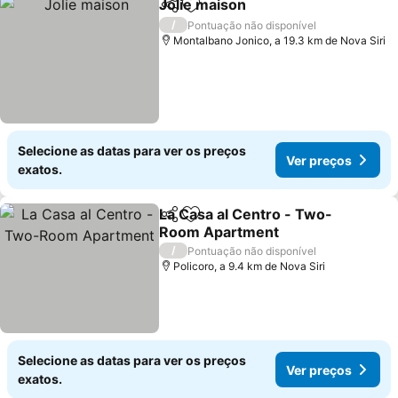
Jolie maison
Partilhar
Adicionar aos favoritos
Ver preços
/
Pontuação não disponível
Montalbano Jonico, a 19.3 km de Nova Siri
Selecione as datas para ver os preços
Ver preços
exatos.
La Casa al Centro - Two-
Partilhar
Adicionar aos favoritos
Room Apartment
Ver preços
/
Pontuação não disponível
Policoro, a 9.4 km de Nova Siri
Selecione as datas para ver os preços
Ver preços
exatos.