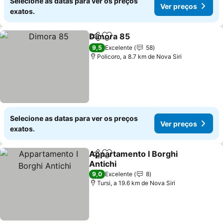
Selecione as datas para ver os preços
Ver preços
exatos.
Dimora 85
Partilhar
Adicionar aos favoritos
Ver preços
9,5
Excelente
58
Policoro, a 8.7 km de Nova Siri
Selecione as datas para ver os preços
Ver preços
exatos.
Appartamento I Borghi
Partilhar
Adicionar aos favoritos
Antichi
Ver preços
9,0
Excelente
8
Tursi, a 19.6 km de Nova Siri