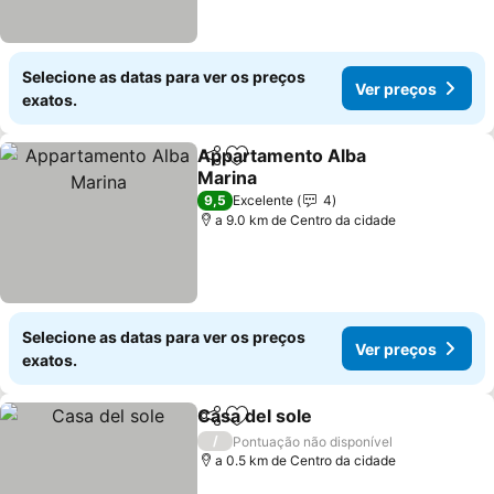
Selecione as datas para ver os preços
Ver preços
exatos.
Appartamento Alba
Partilhar
Adicionar aos favoritos
Marina
Ver preços
9,5
Excelente
4
a 9.0 km de Centro da cidade
Selecione as datas para ver os preços
Ver preços
exatos.
Casa del sole
Partilhar
Adicionar aos favoritos
Ver preços
/
Pontuação não disponível
a 0.5 km de Centro da cidade