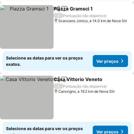
Piazza Gramsci 1
Partilhar
Adicionar aos favoritos
Ver preço
/
Pontuação não disponível
Scanzano Jonico, a 14.0 km de Nova Siri
Selecione as datas para ver os preços
Ver preços
exatos.
Casa Vittorio Veneto
Partilhar
Adicionar aos favoritos
Ver p
/
Pontuação não disponível
Carovigno, a 19.2 km de Nova Siri
Selecione as datas para ver os preços
Ver preços