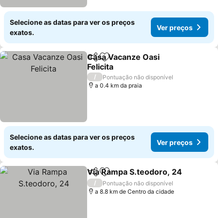
Selecione as datas para ver os preços
Ver preços
exatos.
Casa Vacanze Oasi
Partilhar
Adicionar aos favoritos
Felicita
Ver preços
/
Pontuação não disponível
a 0.4 km da praia
Selecione as datas para ver os preços
Ver preços
exatos.
Via Rampa S.teodoro, 24
Partilhar
Adicionar aos favoritos
V
/
Pontuação não disponível
a 8.8 km de Centro da cidade