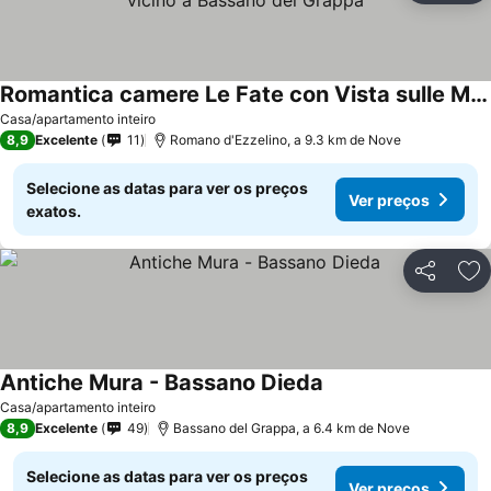
Romantica camere Le Fate con Vista sulle Montagne vicino a Bassano del Grappa
Casa/apartamento inteiro
8,9
Excelente
11
Romano d'Ezzelino, a 9.3 km de Nove
Selecione as datas para ver os preços
Ver preços
exatos.
Partilhar
Ad
Antiche Mura - Bassano Dieda
Casa/apartamento inteiro
8,9
Excelente
49
Bassano del Grappa, a 6.4 km de Nove
Selecione as datas para ver os preços
Ver preços