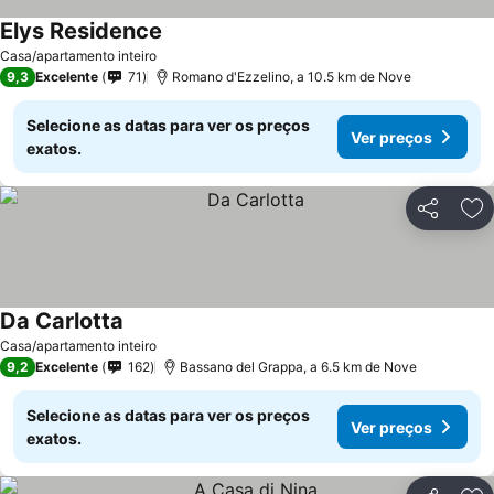
Elys Residence
Casa/apartamento inteiro
9,3
Excelente
71
Romano d'Ezzelino, a 10.5 km de Nove
Selecione as datas para ver os preços
Ver preços
exatos.
Partilhar
Ad
Da Carlotta
Casa/apartamento inteiro
9,2
Excelente
162
Bassano del Grappa, a 6.5 km de Nove
Selecione as datas para ver os preços
Ver preços
exatos.