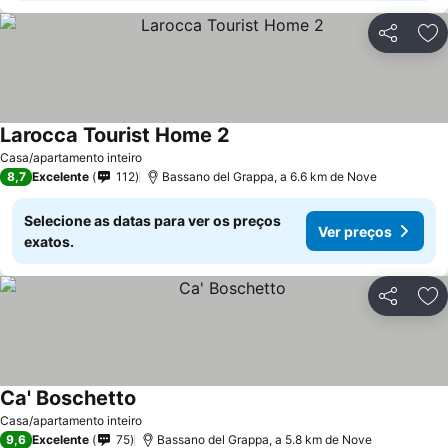
Partilhar
Ad
Larocca Tourist Home 2
Casa/apartamento inteiro
8,7
Excelente
112
Bassano del Grappa, a 6.6 km de Nove
Selecione as datas para ver os preços
Ver preços
exatos.
Partilhar
Ad
Ca' Boschetto
Casa/apartamento inteiro
9,6
Excelente
75
Bassano del Grappa, a 5.8 km de Nove