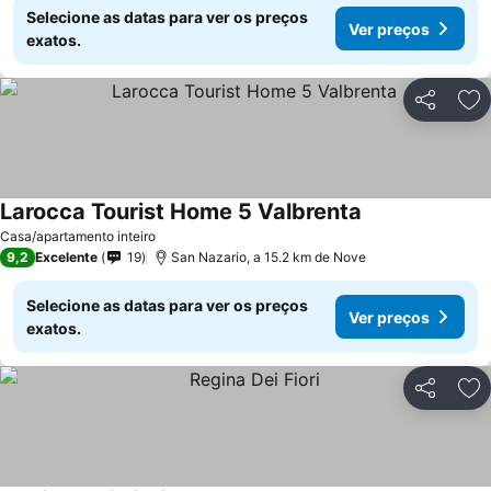
Selecione as datas para ver os preços
Ver preços
exatos.
Partilhar
Ad
Larocca Tourist Home 5 Valbrenta
Casa/apartamento inteiro
9,2
Excelente
19
San Nazario, a 15.2 km de Nove
Selecione as datas para ver os preços
Ver preços
exatos.
Partilhar
Ad