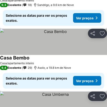
Casa/apartamento inteiro
9,3
Excelente
18
Sandrigo, a 9.6 km de Nove
Selecione as datas para ver os preços
Ver preços
exatos.
Partilhar
Ad
Casa Bembo
Casa/apartamento inteiro
9,4
Excelente
29
Asolo, a 19.8 km de Nove
Selecione as datas para ver os preços
Ver preços
exatos.
Partilhar
Ad