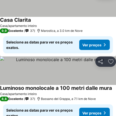
Casa Clarita
Casa/apartamento inteiro
9,9
Excelente
37
Marostica, a 3.0 km de Nove
Selecione as datas para ver os preços
Ver preços
exatos.
Partilhar
Ad
Luminoso monolocale a 100 metri dalle mura
Casa/apartamento inteiro
8,8
Excelente
37
Bassano del Grappa, a 7.1 km de Nove
Selecione as datas para ver os preços
Ver preços
exatos.