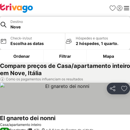
Favoritos
Iniciar
Me
Destino
Nove
Check-in/out
Hóspedes e quartos
Escolha as datas
2 hóspedes, 1 quarto.
Ordenar
Filtrar
Mapa
Compare preços de Casa/apartamento inteiro
em Nove, Itália
Como os pagamentos influenciam os resultados
Partilhar
Ad
El gnareto dei nonni
Casa/apartamento inteiro