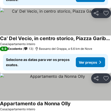
Partilhar
Ad
Ca' Del Vecio, in centro storico, Piazza Garibaldi
Casa/apartamento inteiro
9,9
Excelente
13
Bassano del Grappa, a 6.6 km de Nove
Selecione as datas para ver os preços
Ver preços
exatos.
Partilhar
Ad
Appartamento da Nonna Olly
Casa/apartamento inteiro