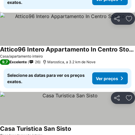
exatos.
Partilhar
Ad
Attico96 Intero Appartamento In Centro Storico
Casa/apartamento inteiro
9,7
Excelente
26
Marostica, a 3.2 km de Nove
Selecione as datas para ver os preços
Ver preços
exatos.
Partilhar
Ad
Casa Turistica San Sisto