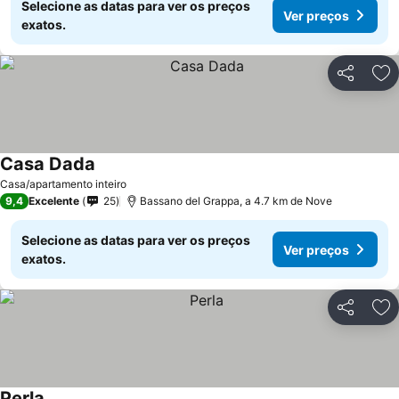
Selecione as datas para ver os preços
Ver preços
exatos.
Partilhar
Ad
Casa Dada
Casa/apartamento inteiro
9,4
Excelente
25
Bassano del Grappa, a 4.7 km de Nove
Selecione as datas para ver os preços
Ver preços
exatos.
Partilhar
Ad
Perla