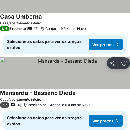
Casa Umberna
Casa/apartamento inteiro
8,6
Excelente
17
Conco, a 9.5 km de Nove
Selecione as datas para ver os preços
Ver preços
exatos.
Partilhar
Ad
Mansarda - Bassano Dieda
Casa/apartamento inteiro
7,2
16
Bassano del Grappa, a 6.4 km de Nove
Selecione as datas para ver os preços
Ver preços
exatos.