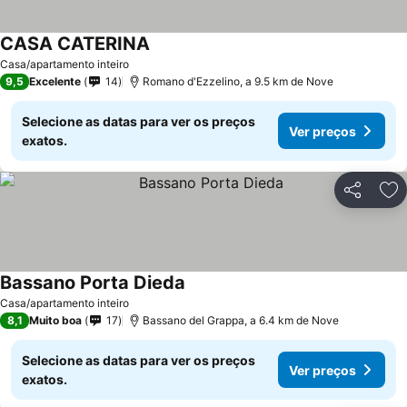
CASA CATERINA
Casa/apartamento inteiro
9,5
Excelente
14
Romano d'Ezzelino, a 9.5 km de Nove
Selecione as datas para ver os preços
Ver preços
exatos.
Partilhar
Ad
Bassano Porta Dieda
Casa/apartamento inteiro
8,1
Muito boa
17
Bassano del Grappa, a 6.4 km de Nove
Selecione as datas para ver os preços
Ver preços
exatos.