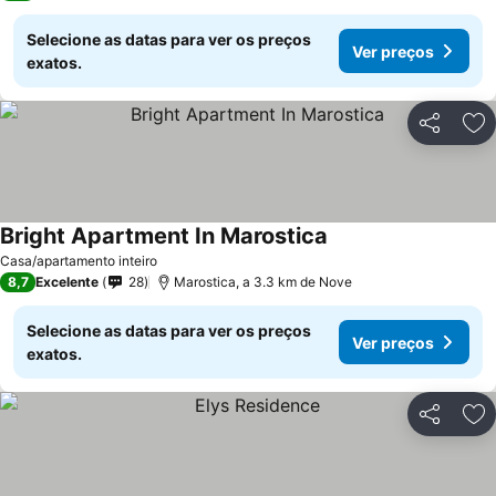
Selecione as datas para ver os preços
Ver preços
exatos.
Partilhar
Ad
Bright Apartment In Marostica
Casa/apartamento inteiro
8,7
Excelente
28
Marostica, a 3.3 km de Nove
Selecione as datas para ver os preços
Ver preços
exatos.
Partilhar
Ad