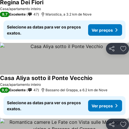
Regina Dei Fiori
Casa/apartamento inteiro
9,7
Excelente
47
Marostica, a 3.2 km de Nove
Selecione as datas para ver os preços
Ver preços
exatos.
Partilhar
Ad
Casa Aliya sotto il Ponte Vecchio
Casa/apartamento inteiro
9,0
Excelente
47
Bassano del Grappa, a 6.2 km de Nove
Selecione as datas para ver os preços
Ver preços
exatos.
Partilhar
Ad