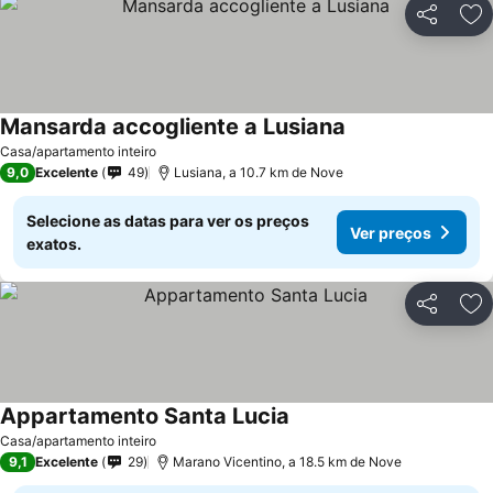
Partilhar
Ad
Mansarda accogliente a Lusiana
Casa/apartamento inteiro
9,0
Excelente
49
Lusiana, a 10.7 km de Nove
Selecione as datas para ver os preços
Ver preços
exatos.
Partilhar
Ad
Appartamento Santa Lucia
Casa/apartamento inteiro
9,1
Excelente
29
Marano Vicentino, a 18.5 km de Nove