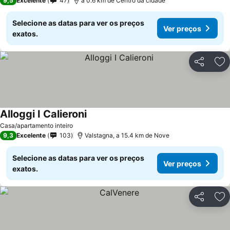
9,5
Excelente
47
a 0.6 km de Centro da cidade
Selecione as datas para ver os preços
Ver preços
exatos.
Partilhar
Ad
Alloggi I Calieroni
Casa/apartamento inteiro
9,3
Excelente
103
Valstagna, a 15.4 km de Nove
Selecione as datas para ver os preços
Ver preços
exatos.
Partilhar
Ad