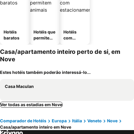
Hotéis
Hotéis que
Hotéis
baratos
permitem
com
animais
estaciona
mento
Casa/apartamento inteiro perto de si, em
Nove
Estes hotéis também poderão interessá-lo...
Casa Maculan
Ver todas as estadias em Nove
Comparador de Hotéis
Europa
Itália
Veneto
Nove
Casa/apartamento inteiro em Nove