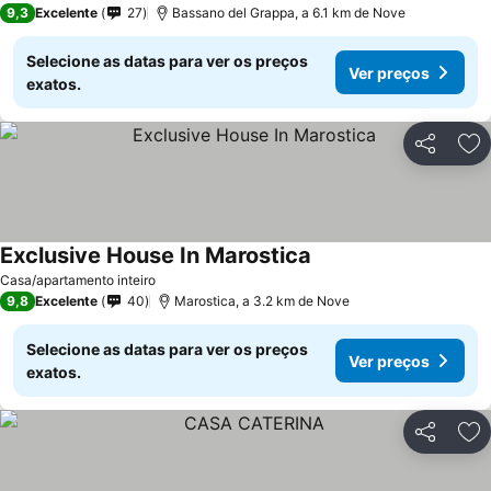
9,3
Excelente
27
Bassano del Grappa, a 6.1 km de Nove
Selecione as datas para ver os preços
Ver preços
exatos.
Partilhar
Ad
Exclusive House In Marostica
Casa/apartamento inteiro
9,8
Excelente
40
Marostica, a 3.2 km de Nove
Selecione as datas para ver os preços
Ver preços
exatos.
Partilhar
Ad