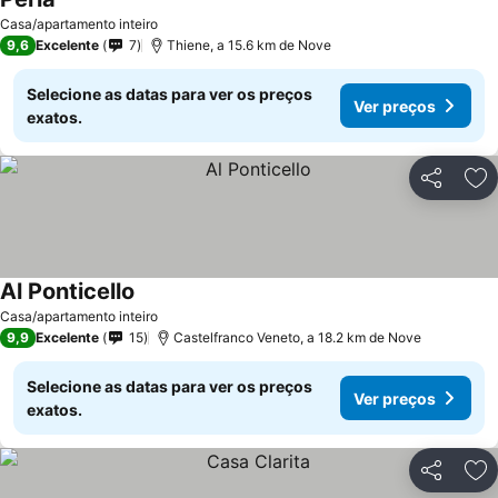
Casa/apartamento inteiro
9,6
Excelente
7
Thiene, a 15.6 km de Nove
Selecione as datas para ver os preços
Ver preços
exatos.
Partilhar
Ad
Al Ponticello
Casa/apartamento inteiro
9,9
Excelente
15
Castelfranco Veneto, a 18.2 km de Nove
Selecione as datas para ver os preços
Ver preços
exatos.
Partilhar
Ad