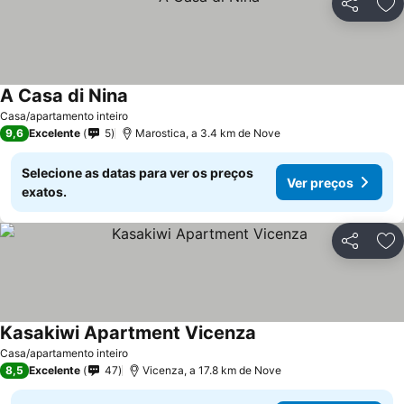
Partilhar
Ad
A Casa di Nina
Casa/apartamento inteiro
9,6
Excelente
5
Marostica, a 3.4 km de Nove
Selecione as datas para ver os preços
Ver preços
exatos.
Partilhar
Ad
Kasakiwi Apartment Vicenza
Casa/apartamento inteiro
8,5
Excelente
47
Vicenza, a 17.8 km de Nove