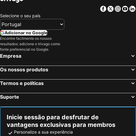
Facebook
Twitter
Insta
Yo
Selecione o seu país
Adicionar no Google
Encontre facilmente os nossos
resultados: adicione o trivago como
fonte preferencial no Google.
Empresa
Os nossos produtos
Termos e políticas
Suporte
Inicie sessão para desfrutar de
vantagens exclusivas para membros
Personalize a sua experiência