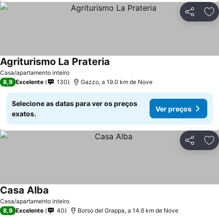
Partilhar
Ad
Agriturismo La Prateria
Casa/apartamento inteiro
8,9
Excelente
130
Gazzo, a 19.0 km de Nove
Selecione as datas para ver os preços
Ver preços
exatos.
Partilhar
Ad
Casa Alba
Casa/apartamento inteiro
8,9
Excelente
40
Borso del Grappa, a 14.6 km de Nove