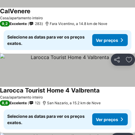
CalVenere
Casa/apartamento inteiro
9,2
Excelente
283
Fara Vicentino, a 14.8 km de Nove
Selecione as datas para ver os preços
Ver preços
exatos.
Partilhar
Ad
Larocca Tourist Home 4 Valbrenta
Casa/apartamento inteiro
8,8
Excelente
12
San Nazario, a 15.2 km de Nove
Selecione as datas para ver os preços
Ver preços
exatos.