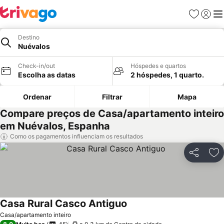
Favoritos
Iniciar
Me
Destino
Nuévalos
Check-in/out
Hóspedes e quartos
Escolha as datas
2 hóspedes, 1 quarto.
Ordenar
Filtrar
Mapa
Compare preços de Casa/apartamento inteiro
em Nuévalos, Espanha
Como os pagamentos influenciam os resultados
Partilhar
Ad
Casa Rural Casco Antiguo
Ver preços
Casa/apartamento inteiro