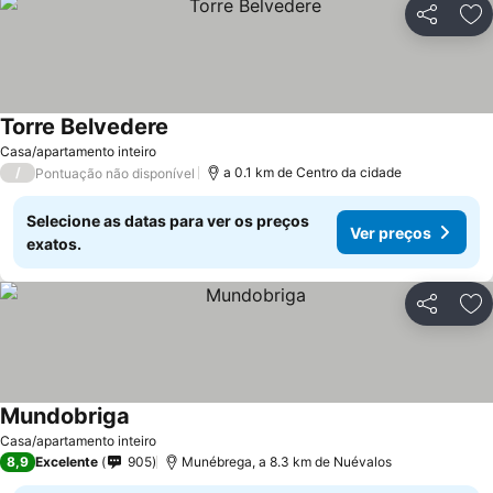
Partilhar
Ad
Torre Belvedere
Ver preços
Casa/apartamento inteiro
/
a 0.1 km de Centro da cidade
Pontuação não disponível
Selecione as datas para ver os preços
Ver preços
exatos.
Partilhar
Ad
Mundobriga
Ver preços
Casa/apartamento inteiro
8,9
Excelente
905
Munébrega, a 8.3 km de Nuévalos