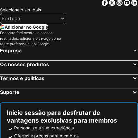
Facebook
Twitter
Insta
Yo
Selecione o seu país
Adicionar no Google
Encontre facilmente os nossos
resultados: adicione o trivago como
fonte preferencial no Google.
Empresa
Os nossos produtos
Termos e políticas
Suporte
Inicie sessão para desfrutar de
vantagens exclusivas para membros
Personalize a sua experiência
Ofertas e preços para membros