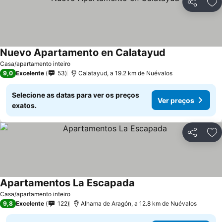
Partilhar
Ad
Nuevo Apartamento en Calatayud
Ver preços
Casa/apartamento inteiro
9,0
Excelente
53
Calatayud, a 19.2 km de Nuévalos
Selecione as datas para ver os preços
Ver preços
exatos.
Partilhar
Ad
Apartamentos La Escapada
Ver preços
Casa/apartamento inteiro
9,8
Excelente
122
Alhama de Aragón, a 12.8 km de Nuévalos