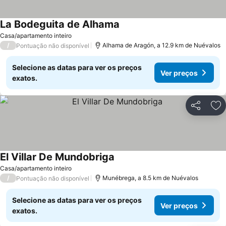
La Bodeguita de Alhama
Ver preços
Casa/apartamento inteiro
/
Alhama de Aragón, a 12.9 km de Nuévalos
Pontuação não disponível
Selecione as datas para ver os preços
Ver preços
exatos.
Partilhar
Ad
El Villar De Mundobriga
Ver preços
Casa/apartamento inteiro
/
Munébrega, a 8.5 km de Nuévalos
Pontuação não disponível
Selecione as datas para ver os preços
Ver preços
exatos.