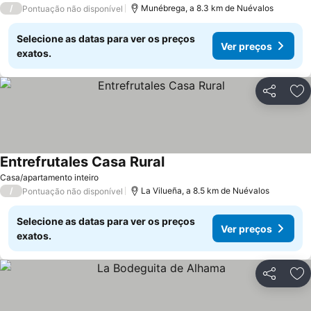
/
Munébrega, a 8.3 km de Nuévalos
Pontuação não disponível
Selecione as datas para ver os preços
Ver preços
exatos.
Partilhar
Ad
Entrefrutales Casa Rural
Ver preços
Casa/apartamento inteiro
/
La Vilueña, a 8.5 km de Nuévalos
Pontuação não disponível
Selecione as datas para ver os preços
Ver preços
exatos.
Partilhar
Ad