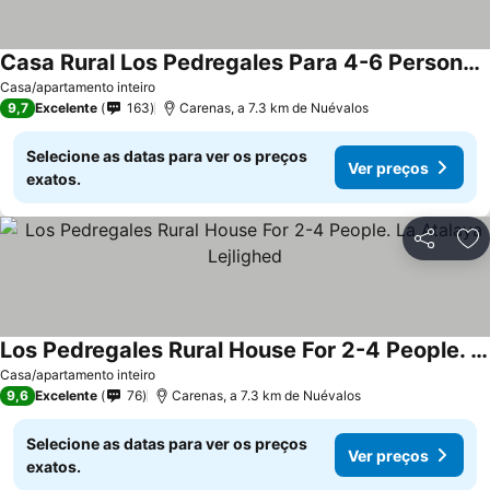
Casa Rural Los Pedregales Para 4-6 Personas Apartamento La Acedera
Ver preços
Casa/apartamento inteiro
9,7
Excelente
163
Carenas, a 7.3 km de Nuévalos
Selecione as datas para ver os preços
Ver preços
exatos.
Partilhar
Ad
Los Pedregales Rural House For 2-4 People. La Atalaya Lejlighed
Ver preços
Casa/apartamento inteiro
9,6
Excelente
76
Carenas, a 7.3 km de Nuévalos
Selecione as datas para ver os preços
Ver preços
exatos.