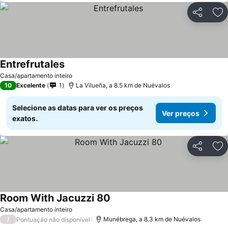
Partilhar
Ad
Entrefrutales
Ver preços
Casa/apartamento inteiro
10
Excelente
1
La Vilueña, a 8.5 km de Nuévalos
Selecione as datas para ver os preços
Ver preços
exatos.
Partilhar
Ad
Room With Jacuzzi 80
Ver preços
Casa/apartamento inteiro
/
Munébrega, a 8.3 km de Nuévalos
Pontuação não disponível