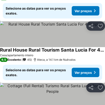
Selecione as datas para ver os preços
Ver preços
exatos.
Partilhar
Ad
Rural House Rural Tourism Santa Lucia For 4 People
Ver preços
Casa/apartamento inteiro
9,5
Excelente
45
Ateca, a 14.1 km de Nuévalos
Selecione as datas para ver os preços
Ver preços
exatos.
Partilhar
Ad