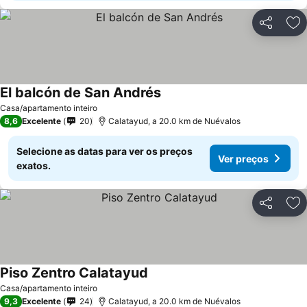
Partilhar
Ad
El balcón de San Andrés
Ver preços
Casa/apartamento inteiro
8,6
Excelente
20
Calatayud, a 20.0 km de Nuévalos
Selecione as datas para ver os preços
Ver preços
exatos.
Partilhar
Ad
Piso Zentro Calatayud
Ver preços
Casa/apartamento inteiro
9,3
Excelente
24
Calatayud, a 20.0 km de Nuévalos