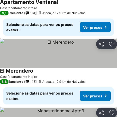
Apartamento Ventanal
Ver preços
Casa/apartamento inteiro
9,1
Excelente
161
Ateca, a 12.9 km de Nuévalos
Selecione as datas para ver os preços
Ver preços
exatos.
Partilhar
Ad
El Merendero
Ver preços
Casa/apartamento inteiro
8,8
Excelente
118
Ateca, a 12.9 km de Nuévalos
Selecione as datas para ver os preços
Ver preços
exatos.
Partilhar
Ad