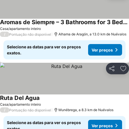
Aromas de Siempre – 3 Bathrooms for 3 Bedrooms
Ver preços
Casa/apartamento inteiro
/
Alhama de Aragón, a 13.0 km de Nuévalos
Pontuação não disponível
Selecione as datas para ver os preços
Ver preços
exatos.
Partilhar
Ad
Ruta Del Agua
Ver preços
Casa/apartamento inteiro
/
Munébrega, a 8.3 km de Nuévalos
Pontuação não disponível
Selecione as datas para ver os preços
Ver preços
exatos.