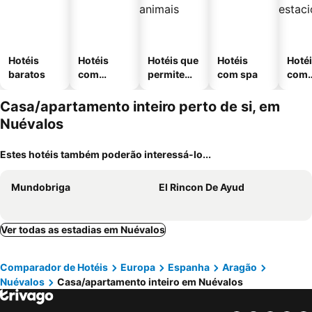
Hotéis
Hotéis
Hotéis que
Hotéis
Hoté
baratos
com
permitem
com spa
com
piscinas
animais
esta
ment
Casa/apartamento inteiro perto de si, em
Nuévalos
Estes hotéis também poderão interessá-lo...
Mundobriga
El Rincon De Ayud
Ver todas as estadias em Nuévalos
Comparador de Hotéis
Europa
Espanha
Aragão
Nuévalos
Casa/apartamento inteiro em Nuévalos