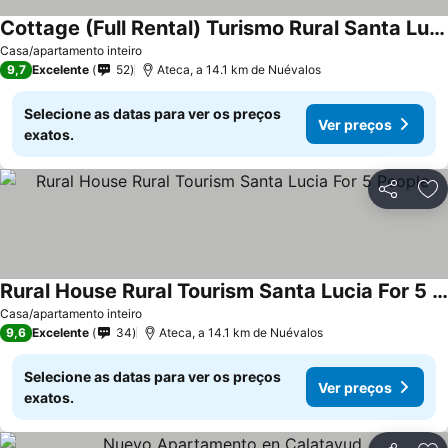
Cottage (Full Rental) Turismo Rural Santa Lucía For 5 People
Ver preços
Casa/apartamento inteiro
9,7
Excelente
52
Ateca, a 14.1 km de Nuévalos
Selecione as datas para ver os preços
Ver preços
exatos.
Partilhar
Ad
Rural House Rural Tourism Santa Lucia For 5 People
Ver preços
Casa/apartamento inteiro
9,6
Excelente
34
Ateca, a 14.1 km de Nuévalos
Selecione as datas para ver os preços
Ver preços
exatos.