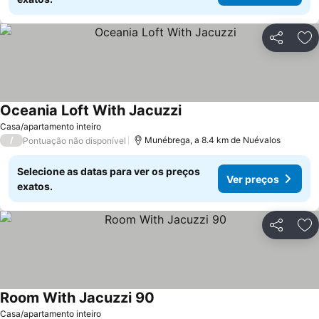
Partilhar
Ad
Oceania Loft With Jacuzzi
Ver preços
Casa/apartamento inteiro
/
Munébrega, a 8.4 km de Nuévalos
Pontuação não disponível
Selecione as datas para ver os preços
Ver preços
exatos.
Partilhar
Ad
Room With Jacuzzi 90
Ver preços
Casa/apartamento inteiro