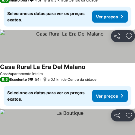
8,0
Muito boa
45
a 0.3 km de Centro da cidade
Selecione as datas para ver os preços
Ver preços
exatos.
Partilhar
Ad
Casa Rural La Era Del Malano
Ver preços
Casa/apartamento inteiro
9,5
Excelente
54
a 0.1 km de Centro da cidade
Selecione as datas para ver os preços
Ver preços
exatos.
Partilhar
Ad