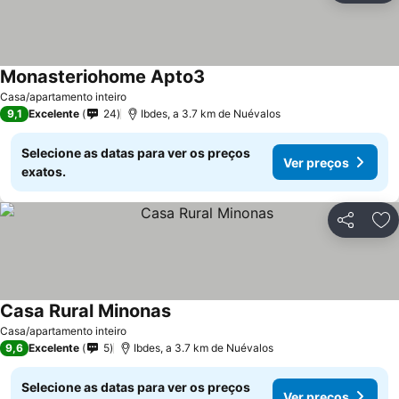
Monasteriohome Apto3
Ver preços
Casa/apartamento inteiro
9,1
Excelente
24
Ibdes, a 3.7 km de Nuévalos
Selecione as datas para ver os preços
Ver preços
exatos.
Partilhar
Ad
Casa Rural Minonas
Ver preços
Casa/apartamento inteiro
9,6
Excelente
5
Ibdes, a 3.7 km de Nuévalos
Selecione as datas para ver os preços
Ver preços