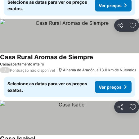
Selecione as datas para ver os preços
Ver preços
exatos.
Partilhar
Ad
Casa Rural Aromas de Siempre
Ver preços
Casa/apartamento inteiro
/
Alhama de Aragón, a 13.0 km de Nuévalos
Pontuação não disponível
Selecione as datas para ver os preços
Ver preços
exatos.
Partilhar
Ad
Casa Isabel