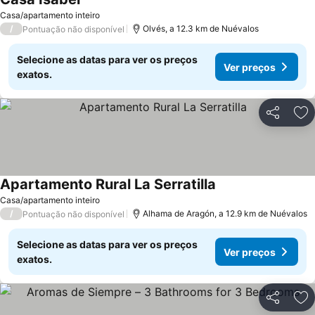
Ver preços
Casa/apartamento inteiro
/
Olvés, a 12.3 km de Nuévalos
Pontuação não disponível
Selecione as datas para ver os preços
Ver preços
exatos.
Partilhar
Ad
Apartamento Rural La Serratilla
Ver preços
Casa/apartamento inteiro
/
Alhama de Aragón, a 12.9 km de Nuévalos
Pontuação não disponível
Selecione as datas para ver os preços
Ver preços
exatos.
Partilhar
Ad