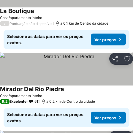
La Boutique
Ver preços
Casa/apartamento inteiro
/
a 0.1 km de Centro da cidade
Pontuação não disponível
Selecione as datas para ver os preços
Ver preços
exatos.
Partilhar
Ad
Mirador Del Rio Piedra
Ver preços
Casa/apartamento inteiro
9,2
Excelente
61
a 0.2 km de Centro da cidade
Selecione as datas para ver os preços
Ver preços
exatos.