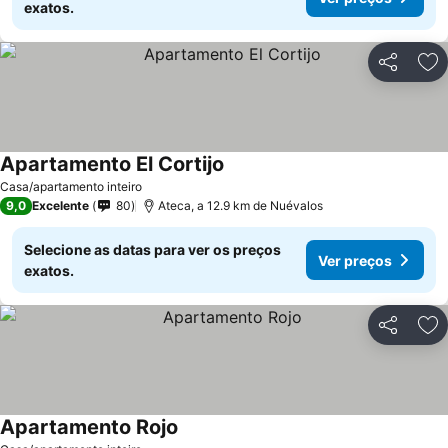
exatos.
Partilhar
Ad
Apartamento El Cortijo
Ver preços
Casa/apartamento inteiro
9,0
Excelente
80
Ateca, a 12.9 km de Nuévalos
Selecione as datas para ver os preços
Ver preços
exatos.
Partilhar
Ad
Apartamento Rojo
Ver preços