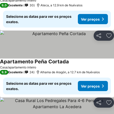
Casa/apartamento inteiro
9,0
Excelente
30
Ateca, a 12.9 km de Nuévalos
Selecione as datas para ver os preços
Ver preços
exatos.
Partilhar
Ad
Apartamento Peña Cortada
Ver preços
Casa/apartamento inteiro
9,9
Excelente
24
Alhama de Aragón, a 12.7 km de Nuévalos
Selecione as datas para ver os preços
Ver preços
exatos.
Partilhar
Ad