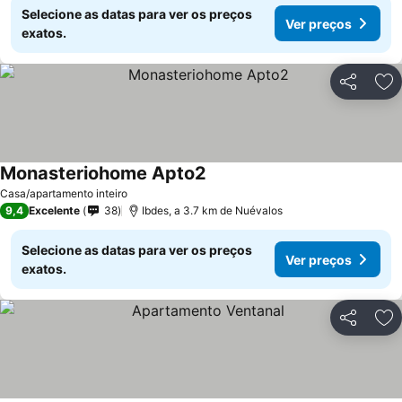
Selecione as datas para ver os preços
Ver preços
exatos.
Partilhar
Ad
Monasteriohome Apto2
Ver preços
Casa/apartamento inteiro
9,4
Excelente
38
Ibdes, a 3.7 km de Nuévalos
Selecione as datas para ver os preços
Ver preços
exatos.
Partilhar
Ad