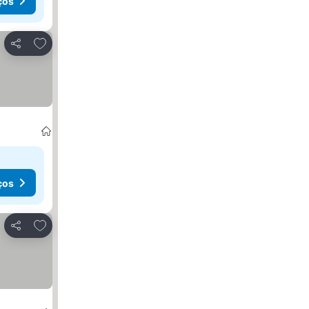
ços
Adicionar aos favoritos
Partilhar
ços
Adicionar aos favoritos
Partilhar