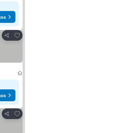
ços
Adicionar aos favoritos
Partilhar
ços
Adicionar aos favoritos
Partilhar