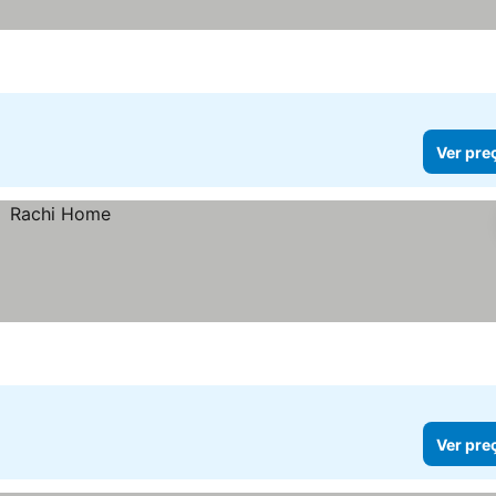
Ver pre
Ver pre