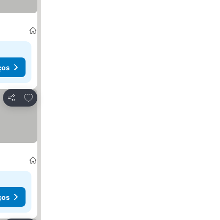
ços
Adicionar aos favoritos
Partilhar
ços