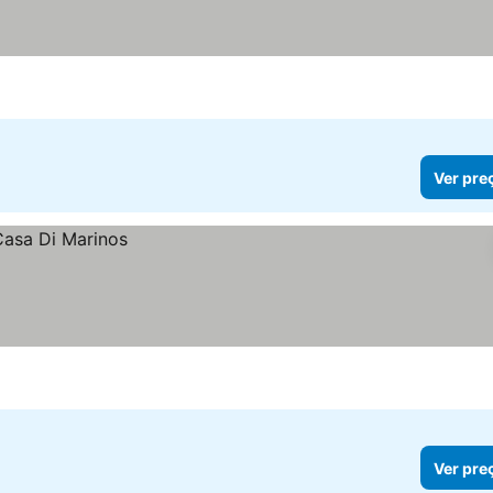
Ver pre
Ver pre