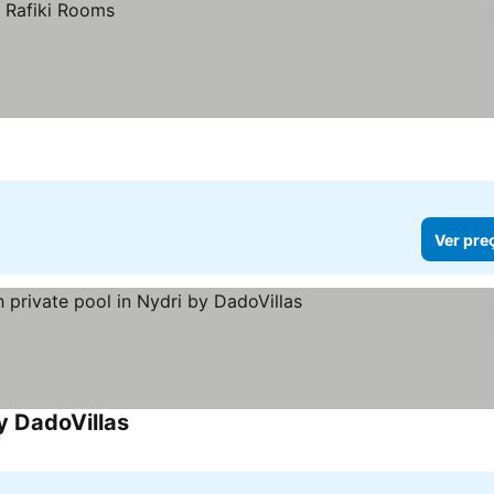
Ver pre
by DadoVillas
Ver preços