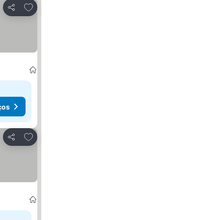
Adicionar aos favoritos
Partilhar
ços
Adicionar aos favoritos
Partilhar