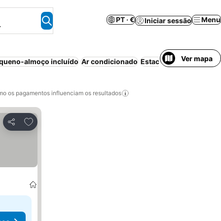
PT · €
Menu
Iniciar sessão
.
Ver mapa
queno-almoço incluído
Ar condicionado
Estacionamento
Casa/a
o os pagamentos influenciam os resultados
Adicionar aos favoritos
Partilhar