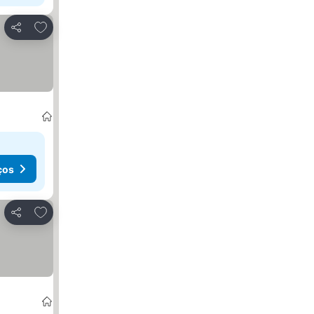
Adicionar aos favoritos
Partilhar
ços
Adicionar aos favoritos
Partilhar