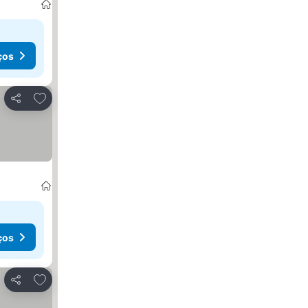
ços
Adicionar aos favoritos
Partilhar
ços
Adicionar aos favoritos
Partilhar