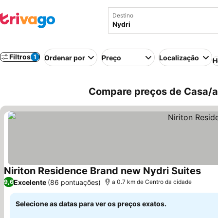
Destino
Filtros
1
Ordenar por
Preço
Localização
H
Compare preços de Casa/ap
Niriton Residence Brand new Nydri Suites
Ver 
Excelente
(86 pontuações)
9,6
a 0.7 km de Centro da cidade
Selecione as datas para ver os preços exatos.