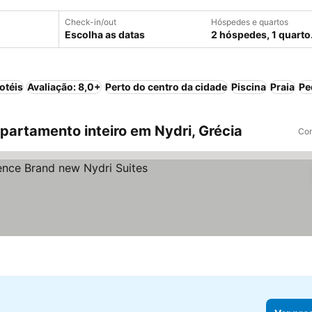
Check-in/out
Hóspedes e quartos
Escolha as datas
2 hóspedes, 1 quarto
otéis
Avaliação: 8,0+
Perto do centro da cidade
Piscina
Praia
Pe
artamento inteiro em Nydri, Grécia
Com
preços