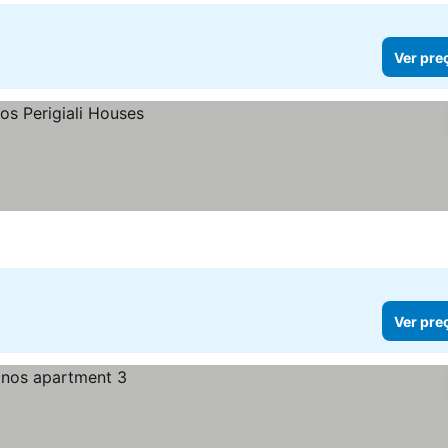
Ver pre
Ver pre