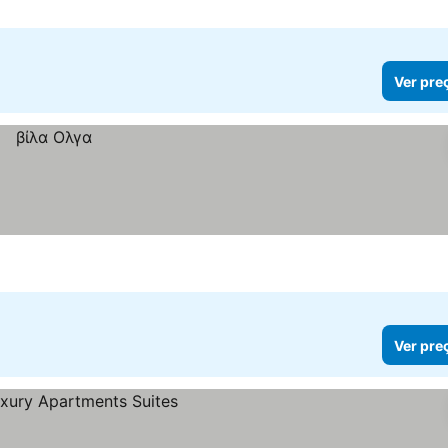
Ver pre
Ver pre