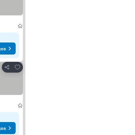
ços
Adicionar aos favoritos
Partilhar
ços