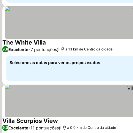
The White Villa
Ver preços
Excelente
(7 pontuações)
9,8
a 1.1 km de Centro da cidade
Selecione as datas para ver os preços exatos.
Villa Scorpios View
Ver preços
Excelente
(11 pontuações)
9,8
a 0.0 km de Centro da cidade