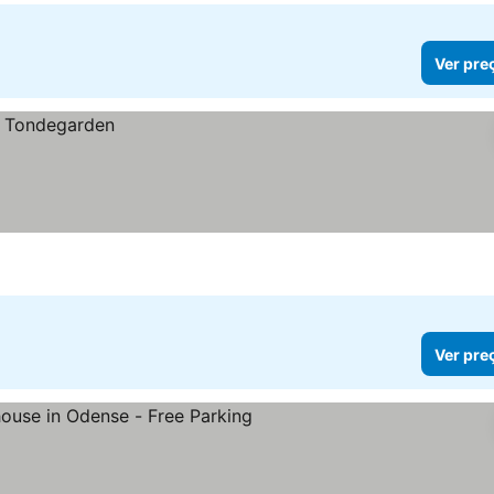
Ver pre
Ver pre