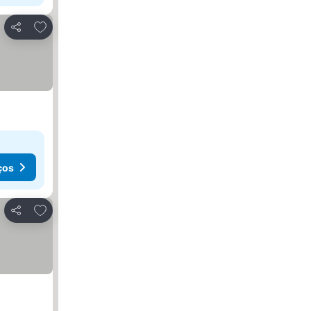
Adicionar aos favoritos
Partilhar
ços
Adicionar aos favoritos
Partilhar