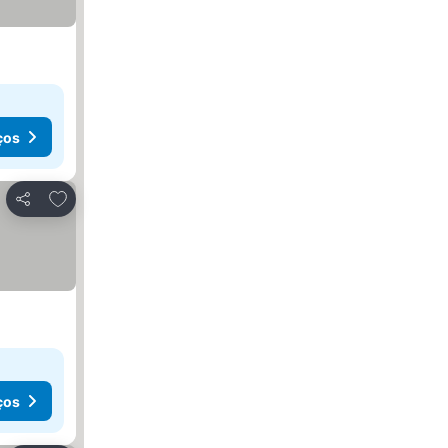
ços
Adicionar aos favoritos
Partilhar
ços