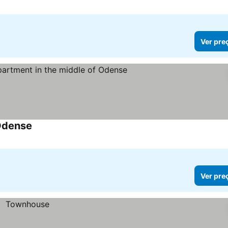
Ver pre
 Odense
Ver pre