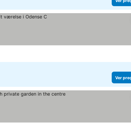
Ver pre
Ver pre