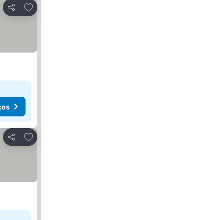
Adicionar aos favoritos
Partilhar
ços
Adicionar aos favoritos
Partilhar