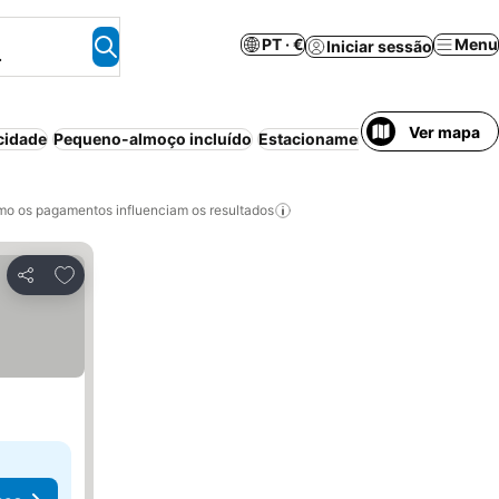
PT · €
Menu
Iniciar sessão
.
Ver mapa
cidade
Pequeno-almoço incluído
Estacionamento
Aparthotel
Pi
o os pagamentos influenciam os resultados
Adicionar aos favoritos
Partilhar