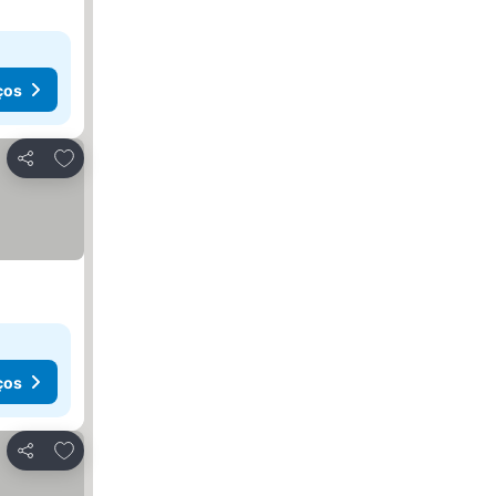
ços
Adicionar aos favoritos
Partilhar
ços
Adicionar aos favoritos
Partilhar