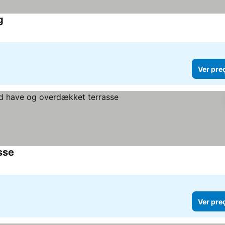
g
Ver pre
sse
Ver pre