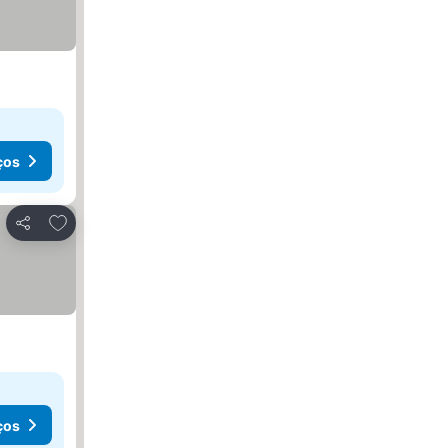
ços
Adicionar aos favoritos
Partilhar
ços