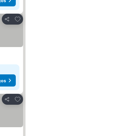
ços
Adicionar aos favoritos
Partilhar
ços
Adicionar aos favoritos
Partilhar