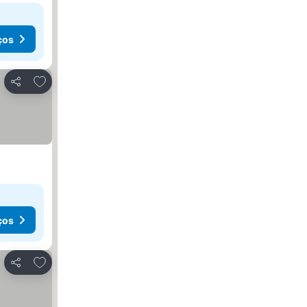
ços
Adicionar aos favoritos
Partilhar
ços
Adicionar aos favoritos
Partilhar