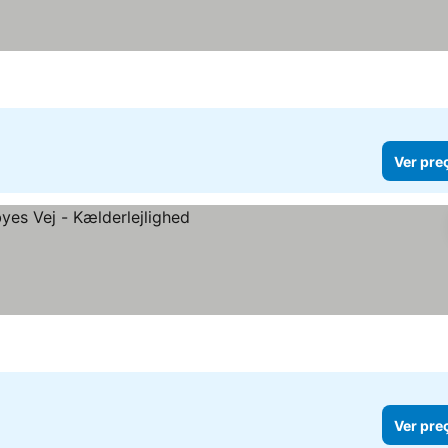
Ver pre
Ver pre