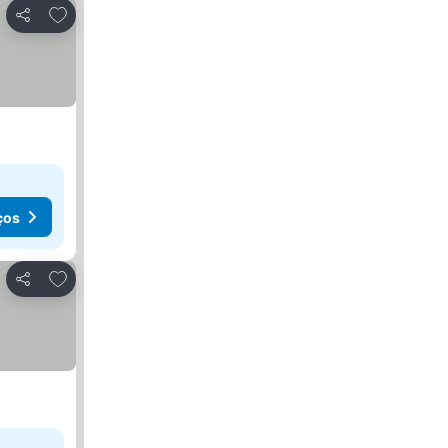
Adicionar aos favoritos
Partilhar
ços
Adicionar aos favoritos
Partilhar