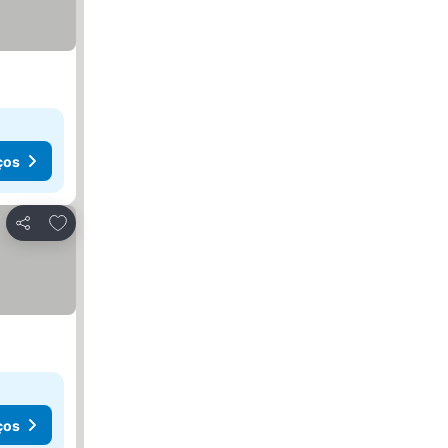
ços
Adicionar aos favoritos
Partilhar
ços