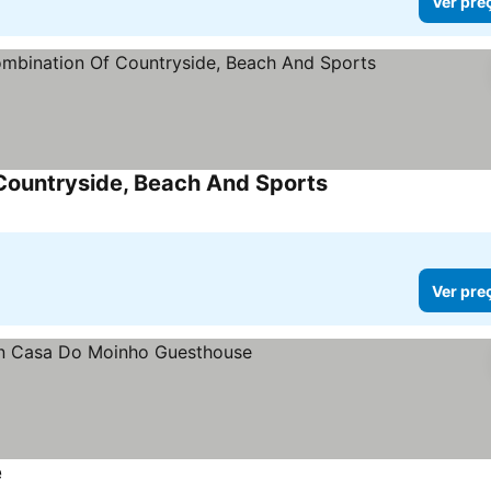
Ver pre
 Countryside, Beach And Sports
Ver pre
e