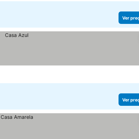
Ver pre
Ver pre