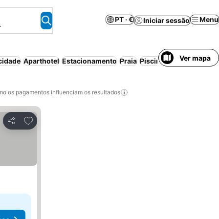
PT · €
Menu
Iniciar sessão
.
Ver mapa
cidade
Aparthotel
Estacionamento
Praia
Piscina
Pequeno-almoç
o os pagamentos influenciam os resultados
Adicionar aos favoritos
Partilhar