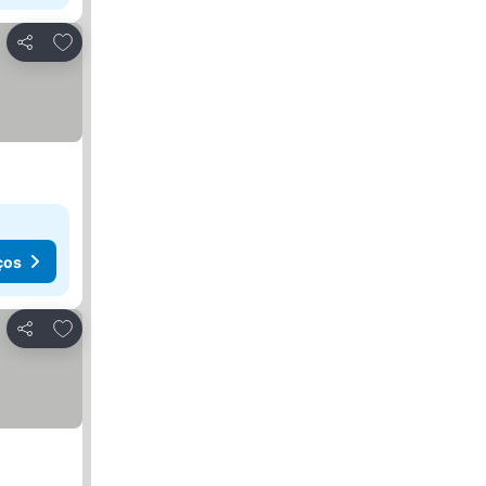
Adicionar aos favoritos
Partilhar
ços
Adicionar aos favoritos
Partilhar