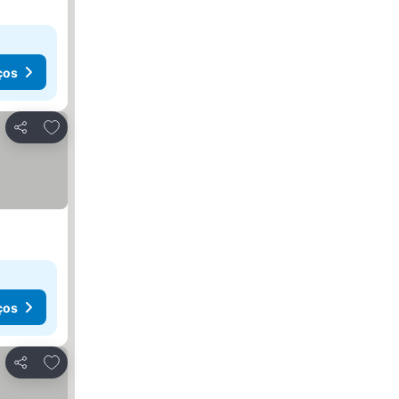
ços
Adicionar aos favoritos
Partilhar
ços
Adicionar aos favoritos
Partilhar