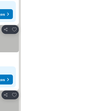
ços
Adicionar aos favoritos
Partilhar
ços
Adicionar aos favoritos
Partilhar