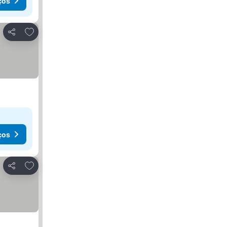
ços
Adicionar aos favoritos
Partilhar
ços
Adicionar aos favoritos
Partilhar