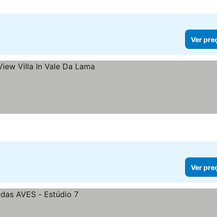
Ver pre
Ver pre