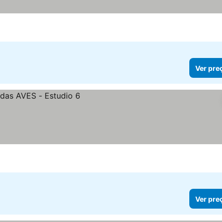
Ver pre
Ver pre