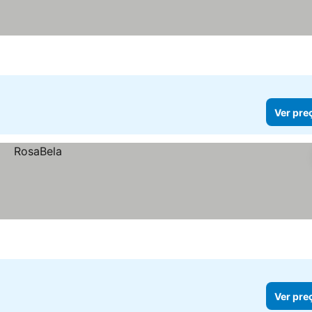
Ver pre
Ver pre