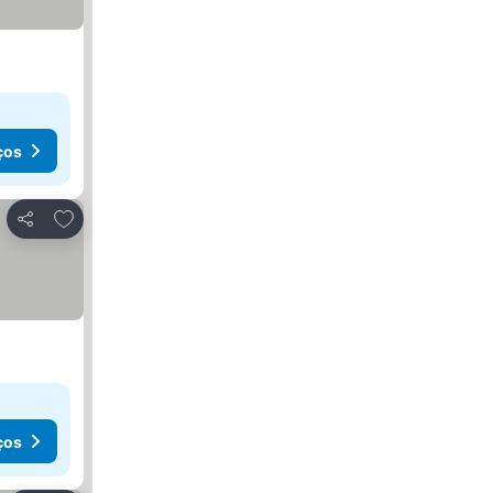
ços
Adicionar aos favoritos
Partilhar
ços