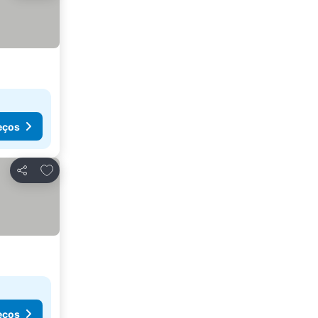
eços
Adicionar aos favoritos
Partilhar
eços