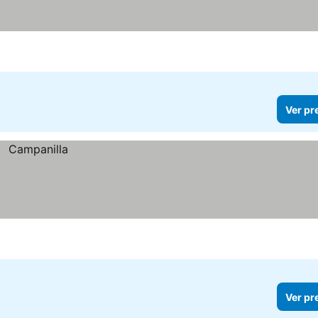
Ver pr
Ver pr