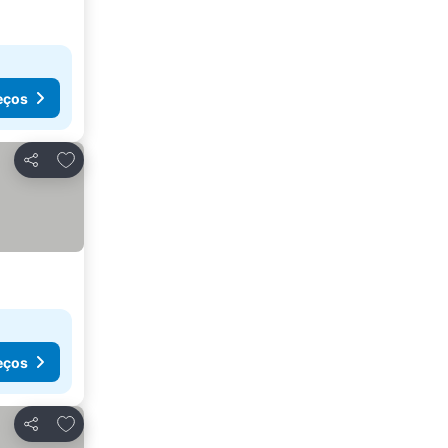
eços
Adicionar aos favoritos
Partilhar
eços
Adicionar aos favoritos
Partilhar