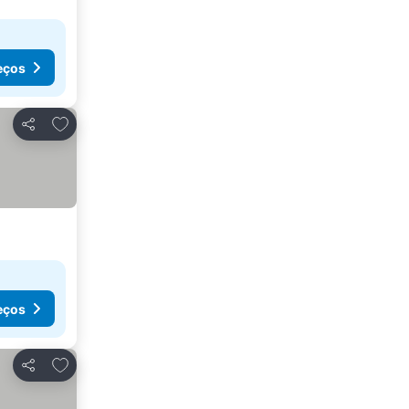
eços
Adicionar aos favoritos
Partilhar
eços
Adicionar aos favoritos
Partilhar