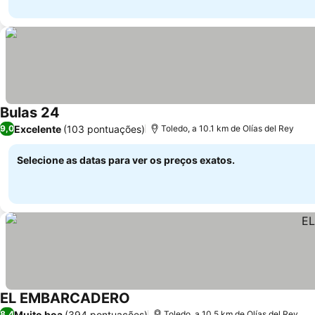
Bulas 24
Excelente
(103 pontuações)
9,0
Toledo, a 10.1 km de Olías del Rey
Selecione as datas para ver os preços exatos.
EL EMBARCADERO
Muito boa
(394 pontuações)
8,4
Toledo, a 10.5 km de Olías del Rey