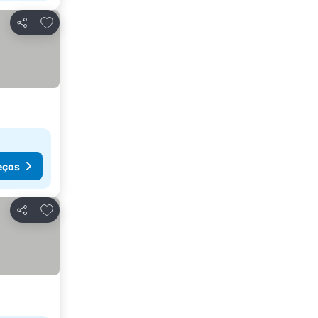
Adicionar aos favoritos
Partilhar
eços
Adicionar aos favoritos
Partilhar