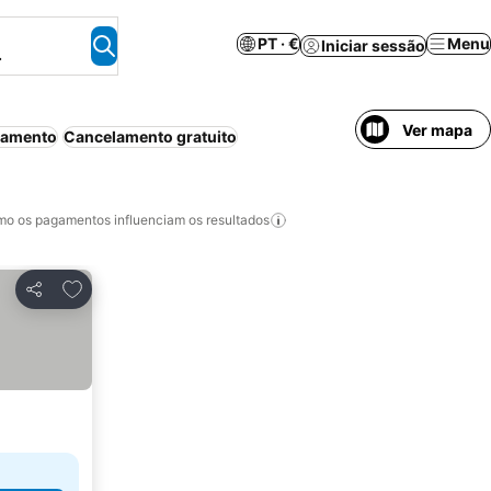
PT · €
Menu
Iniciar sessão
.
Ver mapa
namento
Cancelamento gratuito
o os pagamentos influenciam os resultados
Adicionar aos favoritos
Partilhar