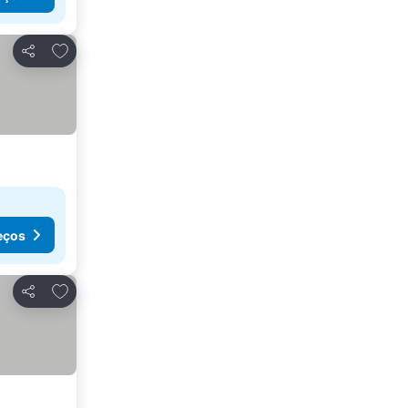
Adicionar aos favoritos
Partilhar
eços
Adicionar aos favoritos
Partilhar