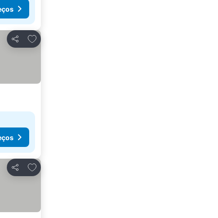
eços
Adicionar aos favoritos
Partilhar
eços
Adicionar aos favoritos
Partilhar