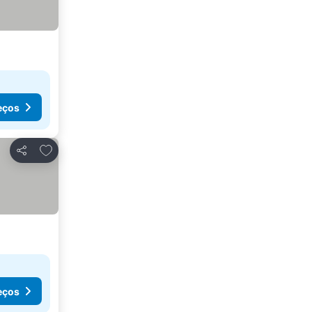
eços
Adicionar aos favoritos
Partilhar
eços