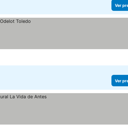
Ver pr
Ver pr