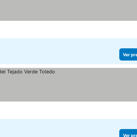
Ver pr
Ver pr