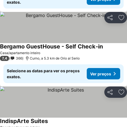
exatos.
Partilhar
Ad
Bergamo GuestHouse - Self Check-in
Casa/apartamento inteiro
7,4
366
Curno, a 5.3 km de Orio al Serio
Selecione as datas para ver os preços
Ver preços
exatos.
Partilhar
Ad
IndispArte Suites