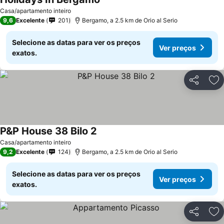
Casa/apartamento inteiro
9,6
Excelente
201
Bergamo, a 2.5 km de Orio al Serio
Selecione as datas para ver os preços
Ver preços
exatos.
Partilhar
Ad
P&P House 38 Bilo 2
Casa/apartamento inteiro
9,2
Excelente
124
Bergamo, a 2.5 km de Orio al Serio
Selecione as datas para ver os preços
Ver preços
exatos.
Partilhar
Ad