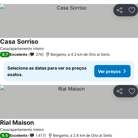
Partilhar
Ad
Casa Sorriso
Casa/apartamento inteiro
8,7
Excelente
274
Bergamo, a 4.2 km de Orio al Serio
Selecione as datas para ver os preços
Ver preços
exatos.
Partilhar
Ad
Rial Maison
Casa/apartamento inteiro
9,5
Excelente
1.417
Bergamo, a 2.4 km de Orio al Serio