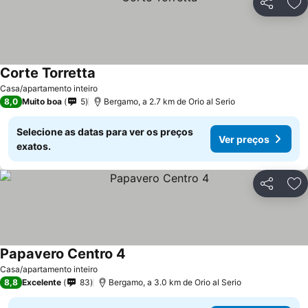
Partilhar
Ad
Corte Torretta
Casa/apartamento inteiro
8,0
Muito boa
5
Bergamo, a 2.7 km de Orio al Serio
Selecione as datas para ver os preços
Ver preços
exatos.
Partilhar
Ad
Papavero Centro 4
Casa/apartamento inteiro
8,8
Excelente
83
Bergamo, a 3.0 km de Orio al Serio