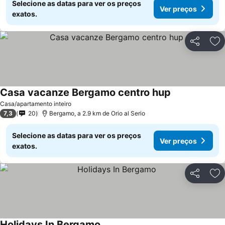
Selecione as datas para ver os preços
Ver preços
exatos.
Partilhar
Ad
Casa vacanze Bergamo centro hup
Casa/apartamento inteiro
7,3
20
Bergamo, a 2.9 km de Orio al Serio
Selecione as datas para ver os preços
Ver preços
exatos.
Partilhar
Ad
Holidays In Bergamo