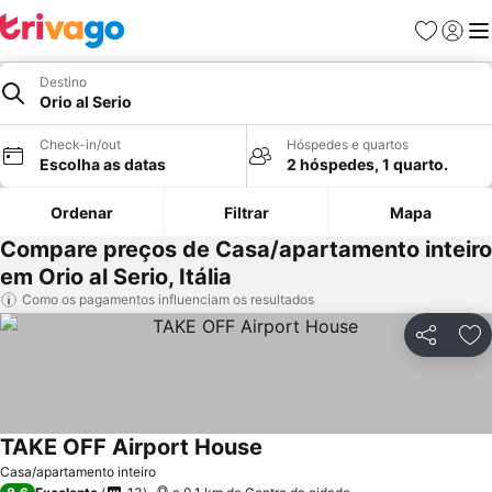
Favoritos
Iniciar
Me
Destino
Orio al Serio
Check-in/out
Hóspedes e quartos
Escolha as datas
2 hóspedes, 1 quarto.
Ordenar
Filtrar
Mapa
Compare preços de Casa/apartamento inteiro
em Orio al Serio, Itália
Como os pagamentos influenciam os resultados
Partilhar
Ad
TAKE OFF Airport House
Casa/apartamento inteiro