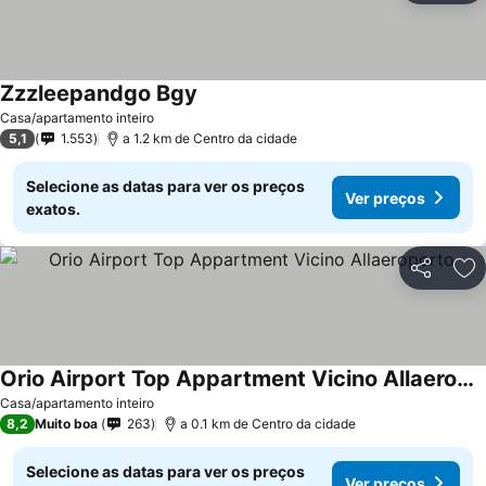
Zzzleepandgo Bgy
Casa/apartamento inteiro
5,1
1.553
a 1.2 km de Centro da cidade
Selecione as datas para ver os preços
Ver preços
exatos.
Partilhar
Ad
Orio Airport Top Appartment Vicino Allaeroporto
Casa/apartamento inteiro
8,2
Muito boa
263
a 0.1 km de Centro da cidade
Selecione as datas para ver os preços
Ver preços