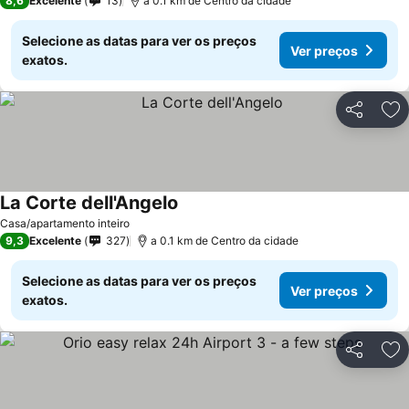
8,6
Excelente
13
a 0.1 km de Centro da cidade
Selecione as datas para ver os preços
Ver preços
exatos.
Partilhar
Ad
La Corte dell'Angelo
Casa/apartamento inteiro
9,3
Excelente
327
a 0.1 km de Centro da cidade
Selecione as datas para ver os preços
Ver preços
exatos.
Partilhar
Ad