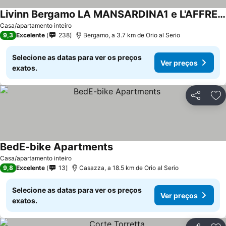
Livinn Bergamo LA MANSARDINA1 e L'AFFRESCO
Casa/apartamento inteiro
9,3
Excelente
238
Bergamo, a 3.7 km de Orio al Serio
Selecione as datas para ver os preços
Ver preços
exatos.
Partilhar
Ad
BedE-bike Apartments
Casa/apartamento inteiro
9,8
Excelente
13
Casazza, a 18.5 km de Orio al Serio
Selecione as datas para ver os preços
Ver preços
exatos.