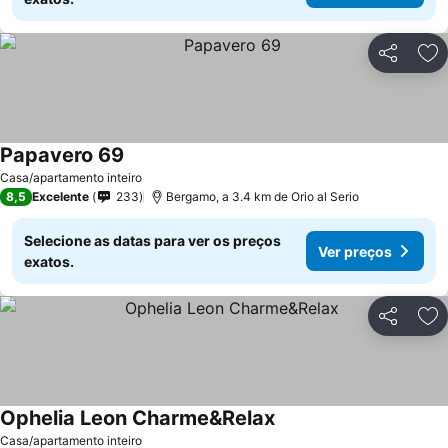
Partilhar
Ad
Papavero 69
Casa/apartamento inteiro
8,5
Excelente
233
Bergamo, a 3.4 km de Orio al Serio
Selecione as datas para ver os preços
Ver preços
exatos.
Partilhar
Ad
Ophelia Leon Charme&Relax
Casa/apartamento inteiro