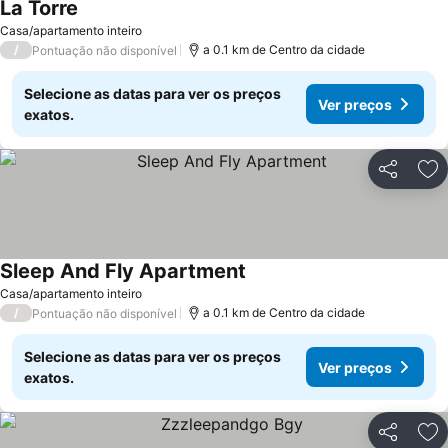
La Torre
Casa/apartamento inteiro
/
a 0.1 km de Centro da cidade
Pontuação não disponível
Selecione as datas para ver os preços
Ver preços
exatos.
Partilhar
Ad
Sleep And Fly Apartment
Casa/apartamento inteiro
/
a 0.1 km de Centro da cidade
Pontuação não disponível
Selecione as datas para ver os preços
Ver preços
exatos.
Partilhar
Ad