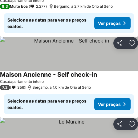
Casa/apartamento inteiro
8,3
Muito boa
2.277
Bergamo, a 2.7 km de Orio al Serio
Selecione as datas para ver os preços
Ver preços
exatos.
Partilhar
Ad
Maison Ancienne - Self check-in
Casa/apartamento inteiro
7,2
356
Bergamo, a 1.0 km de Orio al Serio
Selecione as datas para ver os preços
Ver preços
exatos.
Partilhar
Ad