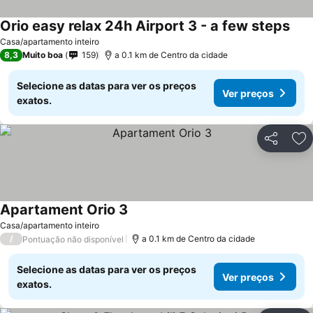
Orio easy relax 24h Airport 3 - a few steps
Casa/apartamento inteiro
8,3
Muito boa
159
a 0.1 km de Centro da cidade
Selecione as datas para ver os preços
Ver preços
exatos.
Partilhar
Ad
Apartament Orio 3
Casa/apartamento inteiro
/
a 0.1 km de Centro da cidade
Pontuação não disponível
Selecione as datas para ver os preços
Ver preços
exatos.