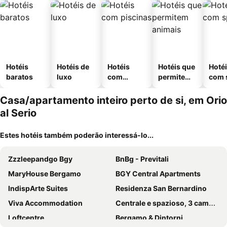
Hotéis
Hotéis de
Hotéis
Hotéis que
Hoté
baratos
luxo
com
permitem
com 
piscinas
animais
Casa/apartamento inteiro perto de si, em Orio
al Serio
Estes hotéis também poderão interessá-lo...
Zzzleepandgo Bgy
BnBg - Previtali
MaryHouse Bergamo
BGY Central Apartments
IndispArte Suites
Residenza San Bernardino
Viva Accommodation
Centrale e spazioso, 3 camere, 3 bagni & terrazzo
Loftcentre
Bergamo & Dintorni