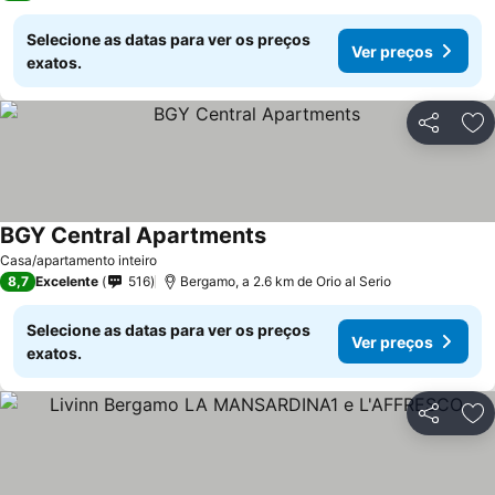
Selecione as datas para ver os preços
Ver preços
exatos.
Partilhar
Ad
BGY Central Apartments
Casa/apartamento inteiro
8,7
Excelente
516
Bergamo, a 2.6 km de Orio al Serio
Selecione as datas para ver os preços
Ver preços
exatos.
Partilhar
Ad