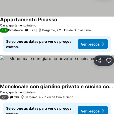
Appartamento Picasso
Casa/apartamento inteiro
8,9
Excelente
373
Bergamo, a 2.6 km de Orio al Serio
Selecione as datas para ver os preços
Ver preços
exatos.
Partilhar
Ad
Monolocale con giardino privato e cucina completa
Casa/apartamento inteiro
7,0
26
Bergamo, a 2.7 km de Orio al Serio
Selecione as datas para ver os preços
Ver preços
exatos.