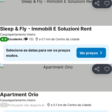
Partilhar
Ad
Sleep & Fly - Immobili E Soluzioni Rent
Casa/apartamento inteiro
8,9
Excelente
15
a 0.1 km de Centro da cidade
Selecione as datas para ver os preços
Ver preços
exatos.
Partilhar
Ad
Apartment Orio
Casa/apartamento inteiro
/
a 0.1 km de Centro da cidade
Pontuação não disponível