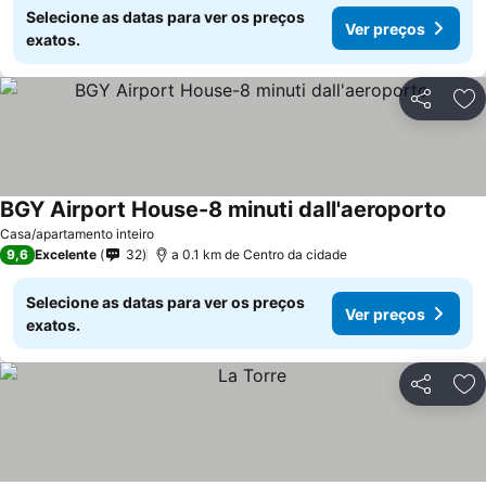
Selecione as datas para ver os preços
Ver preços
exatos.
Partilhar
Ad
BGY Airport House-8 minuti dall'aeroporto
Casa/apartamento inteiro
9,6
Excelente
32
a 0.1 km de Centro da cidade
Selecione as datas para ver os preços
Ver preços
exatos.
Partilhar
Ad