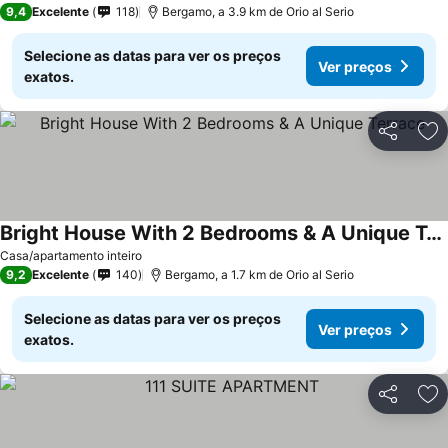
9,4
Excelente
118
Bergamo, a 3.9 km de Orio al Serio
Selecione as datas para ver os preços
Ver preços
exatos.
Partilhar
Ad
Bright House With 2 Bedrooms & A Unique Terrace
Casa/apartamento inteiro
9,2
Excelente
140
Bergamo, a 1.7 km de Orio al Serio
Selecione as datas para ver os preços
Ver preços
exatos.
Partilhar
Ad