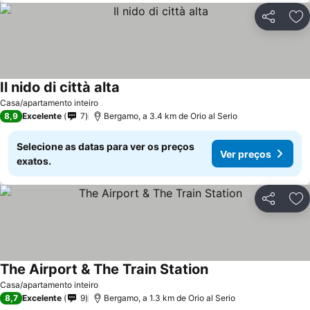
Partilhar
Ad
Il nido di città alta
Casa/apartamento inteiro
8,9
Excelente
7
Bergamo, a 3.4 km de Orio al Serio
Selecione as datas para ver os preços
Ver preços
exatos.
Partilhar
Ad
The Airport & The Train Station
Casa/apartamento inteiro
8,7
Excelente
9
Bergamo, a 1.3 km de Orio al Serio