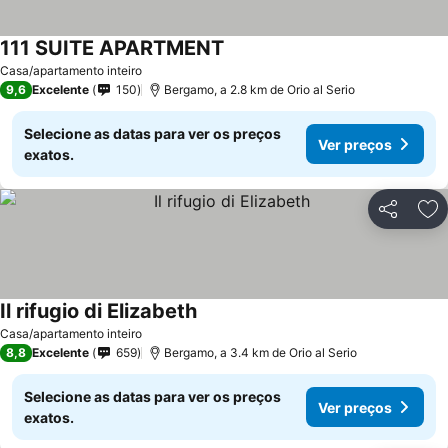
111 SUITE APARTMENT
Casa/apartamento inteiro
9,6
Excelente
150
Bergamo, a 2.8 km de Orio al Serio
Selecione as datas para ver os preços
Ver preços
exatos.
Partilhar
Ad
Il rifugio di Elizabeth
Casa/apartamento inteiro
8,8
Excelente
659
Bergamo, a 3.4 km de Orio al Serio
Selecione as datas para ver os preços
Ver preços
exatos.