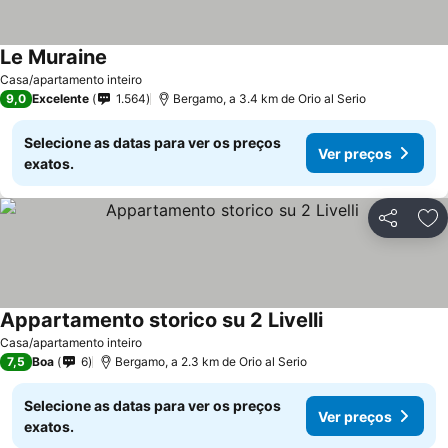
Le Muraine
Casa/apartamento inteiro
9,0
Excelente
1.564
Bergamo, a 3.4 km de Orio al Serio
Selecione as datas para ver os preços
Ver preços
exatos.
Partilhar
Ad
Appartamento storico su 2 Livelli
Casa/apartamento inteiro
7,5
Boa
6
Bergamo, a 2.3 km de Orio al Serio
Selecione as datas para ver os preços
Ver preços
exatos.