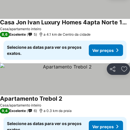
Casa Jon Ivan Luxury Homes 4apta Norte 1alinea
Casa/apartamento inteiro
8,6
Excelente
5
a 4.1 km de Centro da cidade
Selecione as datas para ver os preços
Ver preços
exatos.
Partilhar
Ad
Apartamento Trebol 2
Casa/apartamento inteiro
9,4
Excelente
6
a 0.3 km da praia
Selecione as datas para ver os preços
Ver preços
exatos.