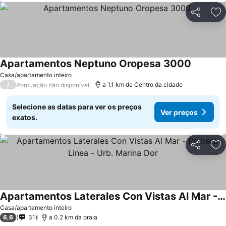
Partilhar
Ad
Apartamentos Neptuno Oropesa 3000
Casa/apartamento inteiro
/
a 1.1 km de Centro da cidade
Pontuação não disponível
Selecione as datas para ver os preços
Ver preços
exatos.
Partilhar
Ad
Apartamentos Laterales Con Vistas Al Mar - Primera Linea - Urb. Marina Dor
Casa/apartamento inteiro
6,6
31
a 0.2 km da praia