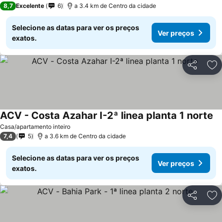
8,7
Excelente
6
a 3.4 km de Centro da cidade
Selecione as datas para ver os preços
Ver preços
exatos.
Partilhar
Ad
ACV - Costa Azahar I-2ª linea planta 1 norte
Casa/apartamento inteiro
7,4
5
a 3.6 km de Centro da cidade
Selecione as datas para ver os preços
Ver preços
exatos.
Partilhar
Ad