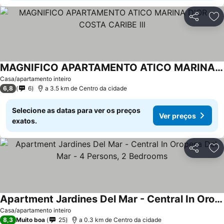
Partilhar
Ad
MAGNIFICO APARTAMENTO ATICO MARINA D'OR - COSTA CARIBE lll
Casa/apartamento inteiro
6,8
6
a 3.5 km de Centro da cidade
Selecione as datas para ver os preços
Ver preços
exatos.
Partilhar
Ad
Apartment Jardines Del Mar - Central In Oropesa Del Mar - 4 Persons, 2 Bedrooms
Casa/apartamento inteiro
8,3
Muito boa
25
a 0.3 km de Centro da cidade