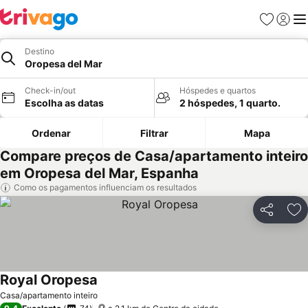
Favoritos
Iniciar
Me
Destino
Oropesa del Mar
Check-in/out
Hóspedes e quartos
Escolha as datas
2 hóspedes, 1 quarto.
Ordenar
Filtrar
Mapa
Compare preços de Casa/apartamento inteiro
em Oropesa del Mar, Espanha
Como os pagamentos influenciam os resultados
Partilhar
Ad
Royal Oropesa
Casa/apartamento inteiro