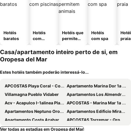
Hotéis
Hotéis
Hotéis que
Hotéis
Hotéi
baratos
com
permitem
com spa
praia
piscinas
animais
Casa/apartamento inteiro perto de si, em
Oropesa del Mar
Estes hotéis também poderão interessá-lo...
APCOSTAS Playa Coral - Costa Marfil
Apartamento Marina Dor 1a Linea
Villamagna Pueblo Vidaber
Apartamentos Los Almendros 3000
Acv - Acapulco I-1alinea Planta 3 Norte
APCOSTAS - Marina Mar 1a Línea
Apartamentos Neptuno Oropesa 3000
Apartamentos Edificio Mirasierra
Apartamento Costa Azahar Ii Ref 012
APCOSTAS Torremar - Oropesa
Holiday World Magic El Cano
Holiday Deluxe Magic World Playa Coral I
Ver todas as estadias em Oropesa del Mar