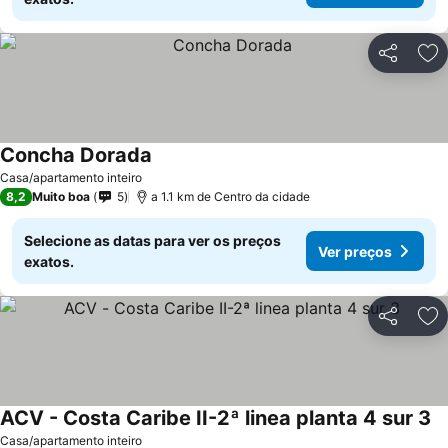
Partilhar
Ad
Concha Dorada
Casa/apartamento inteiro
8,2
Muito boa
5
a 1.1 km de Centro da cidade
Selecione as datas para ver os preços
Ver preços
exatos.
Partilhar
Ad
ACV - Costa Caribe II-2ª linea planta 4 sur 3
Casa/apartamento inteiro