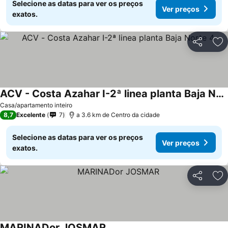
Selecione as datas para ver os preços
Ver preços
exatos.
Partilhar
Ad
ACV - Costa Azahar I-2ª linea planta Baja Norte 4
Casa/apartamento inteiro
8,7
Excelente
7
a 3.6 km de Centro da cidade
Selecione as datas para ver os preços
Ver preços
exatos.
Partilhar
Ad
MARINADor JOSMAR