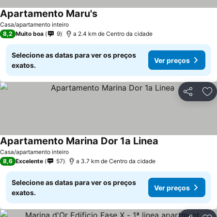
Apartamento Maru's
Casa/apartamento inteiro
8,2
Muito boa
9
a 2.4 km de Centro da cidade
Selecione as datas para ver os preços
Ver preços
exatos.
Partilhar
Ad
Apartamento Marina Dor 1a Linea
Casa/apartamento inteiro
8,6
Excelente
57
a 3.7 km de Centro da cidade
Selecione as datas para ver os preços
Ver preços
exatos.