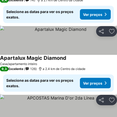
9,4
Excelente
74
a 2.1 km de Centro da cidade
Selecione as datas para ver os preços
Ver preços
exatos.
Partilhar
Ad
Apartalux Magic Diamond
Casa/apartamento inteiro
9,3
Excelente
126
a 2.4 km de Centro da cidade
Selecione as datas para ver os preços
Ver preços
exatos.
Partilhar
Ad