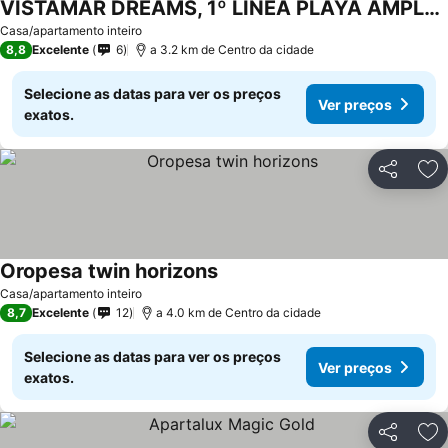
VISTAMAR DREAMS, 1º LINEA PLAYA AMPLARIES
Casa/apartamento inteiro
8,8
Excelente
6
a 3.2 km de Centro da cidade
Selecione as datas para ver os preços
Ver preços
exatos.
Partilhar
Ad
Oropesa twin horizons
Casa/apartamento inteiro
8,7
Excelente
12
a 4.0 km de Centro da cidade
Selecione as datas para ver os preços
Ver preços
exatos.
Partilhar
Ad