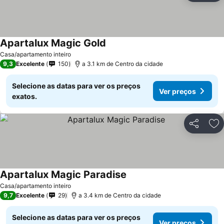
Apartalux Magic Gold
Casa/apartamento inteiro
9,3
Excelente
150
a 3.1 km de Centro da cidade
Selecione as datas para ver os preços
Ver preços
exatos.
Partilhar
Ad
Apartalux Magic Paradise
Casa/apartamento inteiro
9,7
Excelente
29
a 3.4 km de Centro da cidade
Selecione as datas para ver os preços
Ver preços