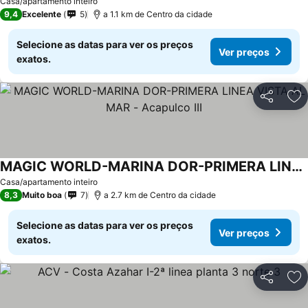
Casa/apartamento inteiro
9,4
Excelente
5
a 1.1 km de Centro da cidade
Selecione as datas para ver os preços
Ver preços
exatos.
Partilhar
Ad
MAGIC WORLD-MARINA DOR-PRIMERA LINEA VISTA AL MAR - Acapulco III
Casa/apartamento inteiro
8,3
Muito boa
7
a 2.7 km de Centro da cidade
Selecione as datas para ver os preços
Ver preços
exatos.
Partilhar
Ad