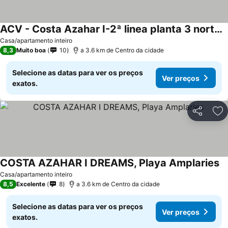
ACV - Costa Azahar I-2ª linea planta 3 norte 3
Casa/apartamento inteiro
8,3
Muito boa
10
a 3.6 km de Centro da cidade
Selecione as datas para ver os preços
Ver preços
exatos.
Partilhar
Ad
COSTA AZAHAR I DREAMS, Playa Amplaries
Casa/apartamento inteiro
8,5
Excelente
8
a 3.6 km de Centro da cidade
Selecione as datas para ver os preços
Ver preços
exatos.