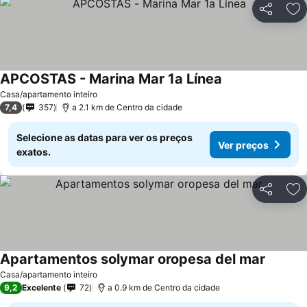
Partilhar
Ad
APCOSTAS - Marina Mar 1a Línea
Casa/apartamento inteiro
7,4
357
a 2.1 km de Centro da cidade
Selecione as datas para ver os preços
Ver preços
exatos.
Partilhar
Ad
Apartamentos solymar oropesa del mar
Casa/apartamento inteiro
9,2
Excelente
72
a 0.9 km de Centro da cidade