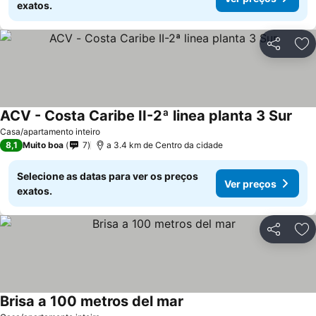
exatos.
Partilhar
Ad
ACV - Costa Caribe II-2ª linea planta 3 Sur
Casa/apartamento inteiro
8,1
Muito boa
7
a 3.4 km de Centro da cidade
Selecione as datas para ver os preços
Ver preços
exatos.
Partilhar
Ad
Brisa a 100 metros del mar