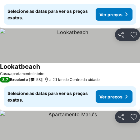
Selecione as datas para ver os preços
Ver preços
exatos.
Partilhar
Ad
Lookatbeach
Casa/apartamento inteiro
8,7
Excelente
53
a 2.1 km de Centro da cidade
Selecione as datas para ver os preços
Ver preços
exatos.
Partilhar
Ad