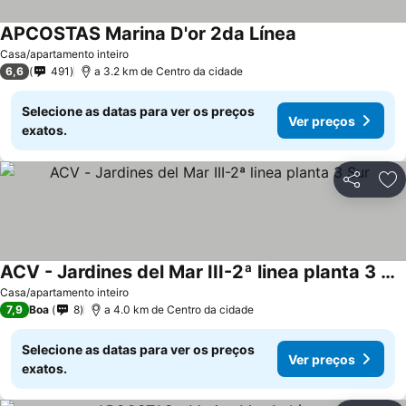
APCOSTAS Marina D'or 2da Línea
Casa/apartamento inteiro
6,6
491
a 3.2 km de Centro da cidade
Selecione as datas para ver os preços
Ver preços
exatos.
Partilhar
Ad
ACV - Jardines del Mar III-2ª linea planta 3 Sur
Casa/apartamento inteiro
7,9
Boa
8
a 4.0 km de Centro da cidade
Selecione as datas para ver os preços
Ver preços
exatos.