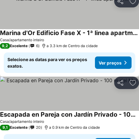
Partilhar
Ad
Marina d'Or Edificio Fase X - 1ª linea apartment
Casa/apartamento inteiro
9,2
Excelente
6
a 3.3 km de Centro da cidade
Selecione as datas para ver os preços
Ver preços
exatos.
Partilhar
Ad
Escapada en Pareja con Jardín Privado - 100 m del Mar
Casa/apartamento inteiro
9,1
Excelente
20
a 0.9 km de Centro da cidade