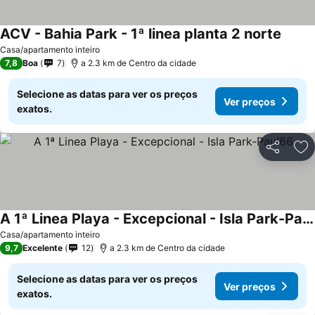
ACV - Bahia Park - 1ª linea planta 2 norte
Casa/apartamento inteiro
7,8
Boa
7
a 2.3 km de Centro da cidade
Selecione as datas para ver os preços
Ver preços
exatos.
Partilhar
Ad
A 1ª Linea Playa - Excepcional - Isla Park-Paul66
Casa/apartamento inteiro
9,7
Excelente
12
a 2.3 km de Centro da cidade
Selecione as datas para ver os preços
Ver preços
exatos.