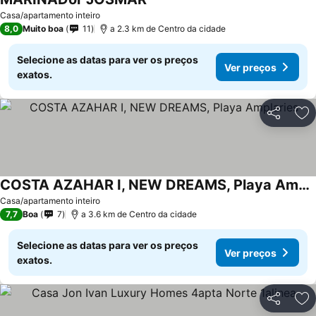
Casa/apartamento inteiro
8,0
Muito boa
11
a 2.3 km de Centro da cidade
Selecione as datas para ver os preços
Ver preços
exatos.
Partilhar
Ad
COSTA AZAHAR I, NEW DREAMS, Playa Amplaries
Casa/apartamento inteiro
7,7
Boa
7
a 3.6 km de Centro da cidade
Selecione as datas para ver os preços
Ver preços
exatos.
Partilhar
Ad