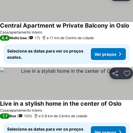
Central Apartment w Private Balcony in Oslo
Casa/apartamento inteiro
8,4
Muito boa
17
a 1.1 km de Centro da cidade
Selecione as datas para ver os preços
Ver preços
exatos.
Partilhar
Ad
Live in a stylish home in the center of Oslo
Casa/apartamento inteiro
7,7
Boa
100
a 0.8 km de Centro da cidade
Selecione as datas para ver os preços
Ver preços