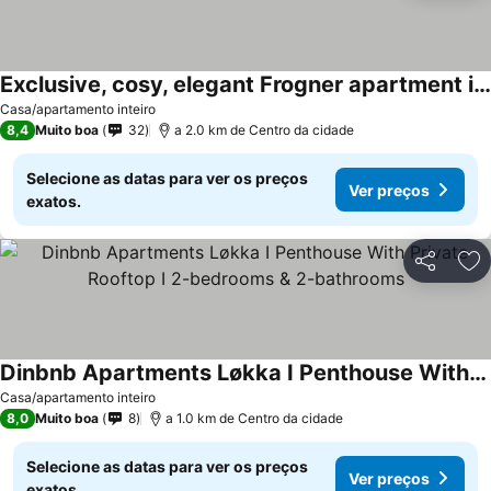
Exclusive, cosy, elegant Frogner apartment in the center of Oslo
Casa/apartamento inteiro
8,4
Muito boa
32
a 2.0 km de Centro da cidade
Selecione as datas para ver os preços
Ver preços
exatos.
Partilhar
Ad
Dinbnb Apartments Løkka I Penthouse With Private Rooftop I 2-bedrooms & 2-bathrooms
Casa/apartamento inteiro
8,0
Muito boa
8
a 1.0 km de Centro da cidade
Selecione as datas para ver os preços
Ver preços
exatos.