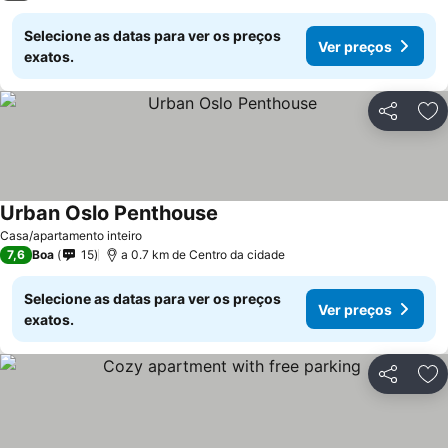
Selecione as datas para ver os preços
Ver preços
exatos.
Partilhar
Ad
Urban Oslo Penthouse
Casa/apartamento inteiro
7,6
Boa
15
a 0.7 km de Centro da cidade
Selecione as datas para ver os preços
Ver preços
exatos.
Partilhar
Ad