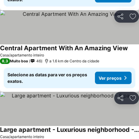
Partilhar
Ad
Central Apartment With An Amazing View
Casa/apartamento inteiro
8,3
Muito boa
46
a 1.6 km de Centro da cidade
Selecione as datas para ver os preços
Ver preços
exatos.
Partilhar
Ad
Large apartment - Luxurious neighborhood - 8 pax
Casa/apartamento inteiro