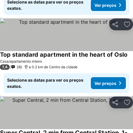
Selecione as datas para ver os preços
Ver preços
exatos.
Partilhar
Ad
Top standard apartment in the heart of Oslo
Casa/apartamento inteiro
7,4
28
a 0.2 km de Centro da cidade
Selecione as datas para ver os preços
Ver preços
exatos.
Partilhar
Ad
Super Central, 2 min from Central Station, 1-4pers