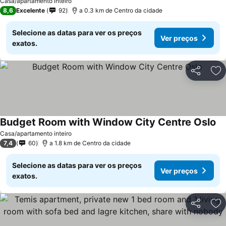
Casa/apartamento inteiro
8,6
Excelente
92
a 0.3 km de Centro da cidade
Selecione as datas para ver os preços
Ver preços
exatos.
Partilhar
Ad
Budget Room with Window City Centre Oslo
Casa/apartamento inteiro
7,4
60
a 1.8 km de Centro da cidade
Selecione as datas para ver os preços
Ver preços
exatos.
Partilhar
Ad