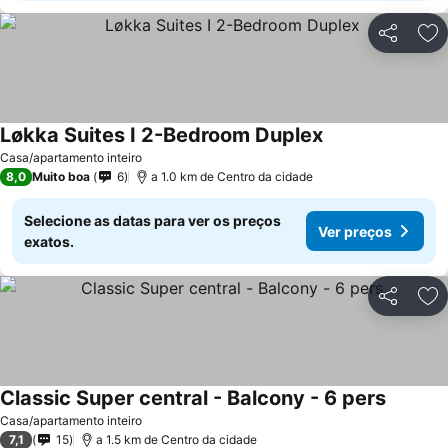
Partilhar
Ad
Løkka Suites I 2-Bedroom Duplex
Casa/apartamento inteiro
8,0
Muito boa
6
a 1.0 km de Centro da cidade
Selecione as datas para ver os preços
Ver preços
exatos.
Partilhar
Ad
Classic Super central - Balcony - 6 pers
Casa/apartamento inteiro
7,1
15
a 1.5 km de Centro da cidade