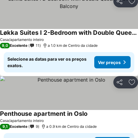
Partilhar
Ad
Løkka Suites I 2-Bedroom with Double Queen Room & Balcony
Casa/apartamento inteiro
9,0
Excelente
11
a 1.0 km de Centro da cidade
Selecione as datas para ver os preços
Ver preços
exatos.
Partilhar
Ad
Penthouse apartment in Oslo
Casa/apartamento inteiro
9,1
Excelente
9
a 0.9 km de Centro da cidade