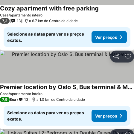
Cozy apartment with free parking
Casa/apartamento inteiro
7,2
13
a 6.7 km de Centro da cidade
Selecione as datas para ver os preços
Ver preços
exatos.
Partilhar
Ad
Premier location by Oslo S, Bus terminal & Markets
Casa/apartamento inteiro
7,9
Boa
13
a 1.0 km de Centro da cidade
Selecione as datas para ver os preços
Ver preços
exatos.