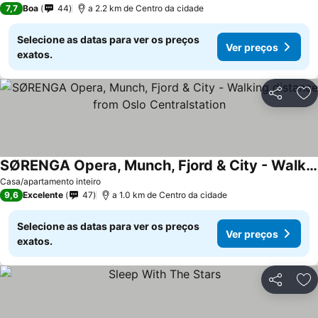
7,7
Boa
44
a 2.2 km de Centro da cidade
Selecione as datas para ver os preços
Ver preços
exatos.
Partilhar
Ad
SØRENGA Opera, Munch, Fjord & City - Walking distance from Oslo Centralstation
Casa/apartamento inteiro
9,6
Excelente
47
a 1.0 km de Centro da cidade
Selecione as datas para ver os preços
Ver preços
exatos.
Partilhar
Ad