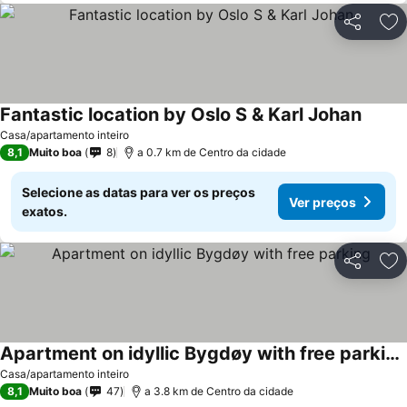
Partilhar
Ad
Fantastic location by Oslo S & Karl Johan
Casa/apartamento inteiro
8,1
Muito boa
8
a 0.7 km de Centro da cidade
Selecione as datas para ver os preços
Ver preços
exatos.
Partilhar
Ad
Apartment on idyllic Bygdøy with free parking
Casa/apartamento inteiro
8,1
Muito boa
47
a 3.8 km de Centro da cidade