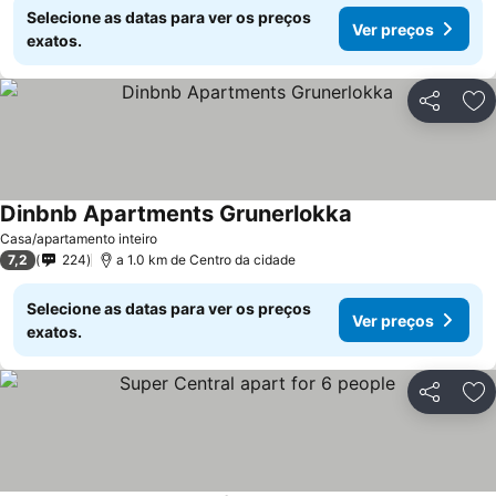
Selecione as datas para ver os preços
Ver preços
exatos.
Partilhar
Ad
Dinbnb Apartments Grunerlokka
Casa/apartamento inteiro
7,2
224
a 1.0 km de Centro da cidade
Selecione as datas para ver os preços
Ver preços
exatos.
Partilhar
Ad