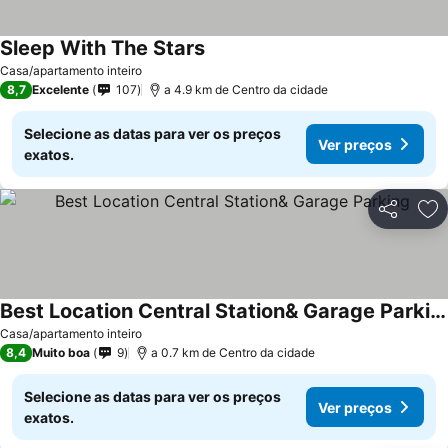
Sleep With The Stars
Casa/apartamento inteiro
8,7
Excelente
107
a 4.9 km de Centro da cidade
Selecione as datas para ver os preços
Ver preços
exatos.
Partilhar
Ad
Best Location Central Station& Garage Parking
Casa/apartamento inteiro
8,4
Muito boa
9
a 0.7 km de Centro da cidade
Selecione as datas para ver os preços
Ver preços
exatos.