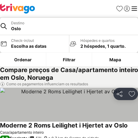
Favoritos
Iniciar
Me
Destino
Oslo
Check-in/out
Hóspedes e quartos
Escolha as datas
2 hóspedes, 1 quarto.
Ordenar
Filtrar
Mapa
Compare preços de Casa/apartamento inteiro
em Oslo, Noruega
Como os pagamentos influenciam os resultados
Partilhar
Ad
Moderne 2 Roms Leilighet i Hjertet av Oslo
Casa/apartamento inteiro