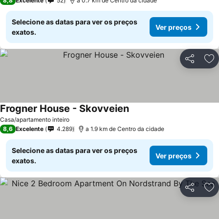
8,8
Excelente
52
a 0.7 km de Centro da cidade
Selecione as datas para ver os preços
Ver preços
exatos.
Partilhar
Ad
Frogner House - Skovveien
Casa/apartamento inteiro
8,6
Excelente
4.289
a 1.9 km de Centro da cidade
Selecione as datas para ver os preços
Ver preços
exatos.
Partilhar
Ad