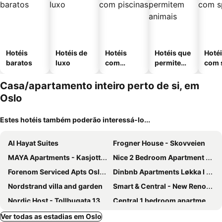
Hotéis
Hotéis de
Hotéis
Hotéis que
Hoté
baratos
luxo
com
permitem
com 
piscinas
animais
Casa/apartamento inteiro perto de si, em
Oslo
Estes hotéis também poderão interessá-lo...
Al Hayat Suites
Frogner House - Skovveien
MAYA Apartments - Kasjotten, Skjetten
Nice 2 Bedroom Apartment On Nordstrand By The Sea
Forenom Serviced Apts Oslo Majorstuen
Dinbnb Apartments Løkka I Penthouse With Private Rooftop I 2-bedrooms & 2-bathrooms
Nordstrand villa and garden
Smart & Central - New Renovated
Nordic Host - Tollbugata 13
Central 1 bedroom apartment NB!! Small room
Asleep in the Valley Villa
Oslo Holiday Apartments
Ver todas as estadias em Oslo