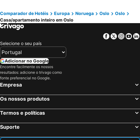
Frogner Oslo Apartments
Nordic Host - City Center 2 Bed / 2 Bath - Skippergata - 3 minutes from station
Comparador de Hotéis
Europa
Noruega
Oslo
Oslo
Small And Cheap - 6 Ppl - Super Central - Balcony
Villa Marikollen
Casa/apartamento inteiro em Oslo
Facebook
Twitter
Insta
Yo
Selecione o seu país
Adicionar no Google
Encontre facilmente os nossos
resultados: adicione o trivago como
fonte preferencial no Google.
Empresa
Os nossos produtos
Termos e políticas
Suporte