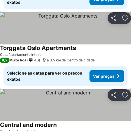
exatos.
Partilhar
Ad
Torggata Oslo Apartments
Casa/apartamento inteiro
8,2
Muito boa
40
a 0.5 km de Centro da cidade
Selecione as datas para ver os preços
Ver preços
exatos.
Partilhar
Ad
Central and modern