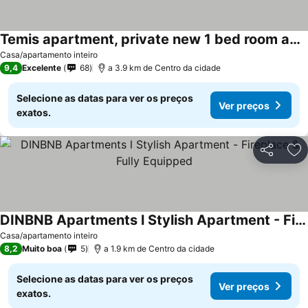
Temis apartment, private new 1 bed room and 1 living room with sofa bed and lagre kitchen, share with nobody
Casa/apartamento inteiro
9,4
Excelente
68
a 3.9 km de Centro da cidade
Selecione as datas para ver os preços
Ver preços
exatos.
Partilhar
Ad
DINBNB Apartments l Stylish Apartment - Fireplace & Fully Equipped
Casa/apartamento inteiro
8,2
Muito boa
5
a 1.9 km de Centro da cidade
Selecione as datas para ver os preços
Ver preços
exatos.