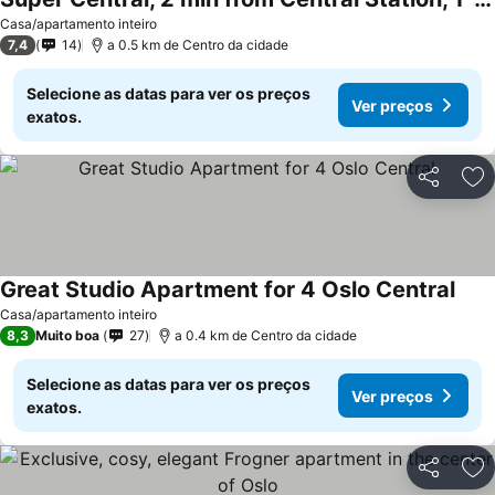
Casa/apartamento inteiro
7,4
14
a 0.5 km de Centro da cidade
Selecione as datas para ver os preços
Ver preços
exatos.
Partilhar
Ad
Great Studio Apartment for 4 Oslo Central
Casa/apartamento inteiro
8,3
Muito boa
27
a 0.4 km de Centro da cidade
Selecione as datas para ver os preços
Ver preços
exatos.
Partilhar
Ad