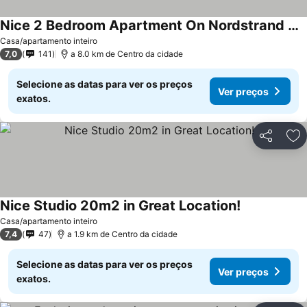
Nice 2 Bedroom Apartment On Nordstrand By The Sea
Casa/apartamento inteiro
7,0
141
a 8.0 km de Centro da cidade
Selecione as datas para ver os preços
Ver preços
exatos.
Partilhar
Ad
Nice Studio 20m2 in Great Location!
Casa/apartamento inteiro
7,4
47
a 1.9 km de Centro da cidade
Selecione as datas para ver os preços
Ver preços
exatos.