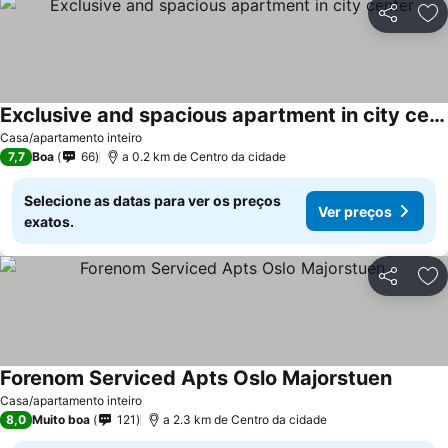
Partilhar
Ad
Exclusive and spacious apartment in city center
Casa/apartamento inteiro
7,7
Boa
66
a 0.2 km de Centro da cidade
Selecione as datas para ver os preços
Ver preços
exatos.
Partilhar
Ad
Forenom Serviced Apts Oslo Majorstuen
Casa/apartamento inteiro
8,0
Muito boa
121
a 2.3 km de Centro da cidade