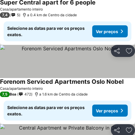
Super Central apart for 6 people
Casa/apartamento inteiro
7,4
5
a 0.4 km de Centro da cidade
Selecione as datas para ver os preços
Ver preços
exatos.
Partilhar
Ad
Forenom Serviced Apartments Oslo Nobel
Casa/apartamento inteiro
7,5
Boa
472
a 1.6 km de Centro da cidade
Selecione as datas para ver os preços
Ver preços
exatos.
Partilhar
Ad