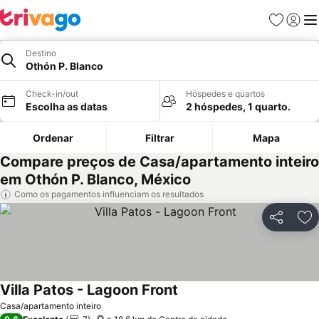
Favoritos
Iniciar
Me
Destino
Othón P. Blanco
Check-in/out
Hóspedes e quartos
Escolha as datas
2 hóspedes, 1 quarto.
Ordenar
Filtrar
Mapa
Compare preços de Casa/apartamento inteiro
em Othón P. Blanco, México
Como os pagamentos influenciam os resultados
Partilhar
Ad
Villa Patos - Lagoon Front
Ver preços
Casa/apartamento inteiro