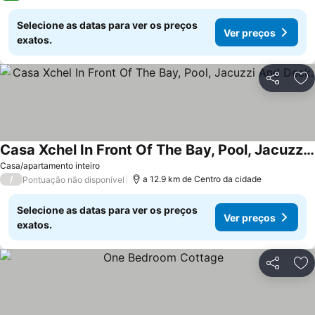
Selecione as datas para ver os preços
Ver preços
exatos.
Partilhar
Ad
Casa Xchel In Front Of The Bay, Pool, Jacuzzi And Deck.
Ver preços
Casa/apartamento inteiro
/
a 12.9 km de Centro da cidade
Pontuação não disponível
Selecione as datas para ver os preços
Ver preços
exatos.
Partilhar
Ad