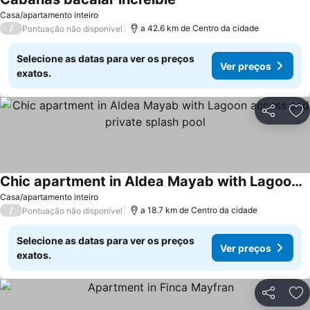
Ver preços
Casa/apartamento inteiro
/
a 42.6 km de Centro da cidade
Pontuação não disponível
Selecione as datas para ver os preços
Ver preços
exatos.
Partilhar
Ad
Chic apartment in Aldea Mayab with Lagoon access and private splash pool
Ver preços
Casa/apartamento inteiro
/
a 18.7 km de Centro da cidade
Pontuação não disponível
Selecione as datas para ver os preços
Ver preços
exatos.
Partilhar
Ad