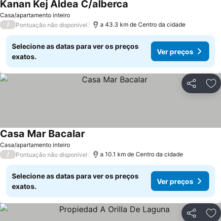
Kanan Kej Aldea C/alberca
Ver preços
Casa/apartamento inteiro
/
a 43.3 km de Centro da cidade
Pontuação não disponível
Selecione as datas para ver os preços
Ver preços
exatos.
Partilhar
Ad
Casa Mar Bacalar
Ver preços
Casa/apartamento inteiro
/
a 10.1 km de Centro da cidade
Pontuação não disponível
Selecione as datas para ver os preços
Ver preços
exatos.
Partilhar
Ad