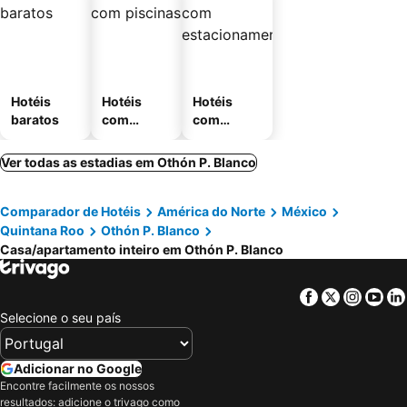
Hotéis
Hotéis
Hotéis
baratos
com
com
piscinas
estaciona
mento
Ver todas as estadias em Othón P. Blanco
Comparador de Hotéis
América do Norte
México
Quintana Roo
Othón P. Blanco
Casa/apartamento inteiro em Othón P. Blanco
Facebook
Twitter
Insta
Yo
Selecione o seu país
Adicionar no Google
Encontre facilmente os nossos
resultados: adicione o trivago como