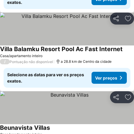
exatos.
Partilhar
Ad
Villa Balamku Resort Pool Ac Fast Internet
Ver 
Casa/apartamento inteiro
/
a 28.8 km de Centro da cidade
Pontuação não disponível
Selecione as datas para ver os preços
Ver preços
exatos.
Partilhar
Ad
Beunavista Villas
Ver preços