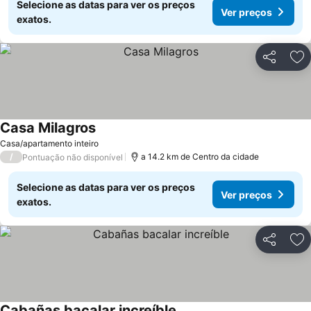
Selecione as datas para ver os preços
Ver preços
exatos.
Partilhar
Ad
Casa Milagros
Ver preços
Casa/apartamento inteiro
/
a 14.2 km de Centro da cidade
Pontuação não disponível
Selecione as datas para ver os preços
Ver preços
exatos.
Partilhar
Ad
Cabañas bacalar increíble