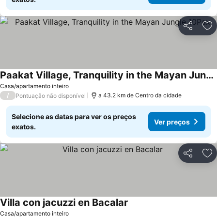
Partilhar
Ad
Paakat Village, Tranquility in the Mayan Jungle 10Pax
Ver preços
Casa/apartamento inteiro
/
a 43.2 km de Centro da cidade
Pontuação não disponível
Selecione as datas para ver os preços
Ver preços
exatos.
Partilhar
Ad
Villa con jacuzzi en Bacalar
Ver preços
Casa/apartamento inteiro