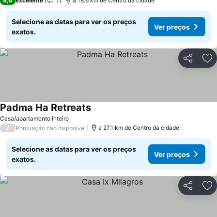
9,6
Excelente
7
a 18.6 km de Centro da cidade
Selecione as datas para ver os preços
Ver preços
exatos.
Partilhar
Ad
Padma Ha Retreats
Ver preços
Casa/apartamento inteiro
/
a 27.1 km de Centro da cidade
Pontuação não disponível
Selecione as datas para ver os preços
Ver preços
exatos.
Partilhar
Ad