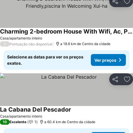
Partilhar
Ad
Charming 2-bedroom House With Wifi, Ac, Pet Friendly,piscina In Welcoming Xul-ha
Ver preços
Casa/apartamento inteiro
/
a 18.6 km de Centro da cidade
Pontuação não disponível
Selecione as datas para ver os preços
Ver preços
exatos.
Partilhar
Ad
La Cabana Del Pescador
Ver preços
Casa/apartamento inteiro
10
Excelente
1
a 60.4 km de Centro da cidade