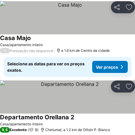
Partilhar
Ad
Casa Majo
Ver preços
Casa/apartamento inteiro
/
a 1.6 km de Centro da cidade
Pontuação não disponível
Selecione as datas para ver os preços
Ver preços
exatos.
Partilhar
Ad
Departamento Orellana 2
Ver preços
Casa/apartamento inteiro
9,5
Excelente
8
Chetumal, a 1.2 km de Othón P. Blanco