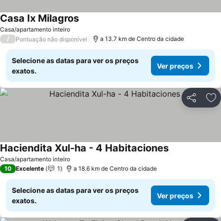
Casa Ix Milagros
Ver preços
Casa/apartamento inteiro
/
a 13.7 km de Centro da cidade
Pontuação não disponível
Selecione as datas para ver os preços
Ver preços
exatos.
Partilhar
Ad
Haciendita Xul-ha - 4 Habitaciones
Ver preços
Casa/apartamento inteiro
10
Excelente
1
a 18.6 km de Centro da cidade
Selecione as datas para ver os preços
Ver preços
exatos.