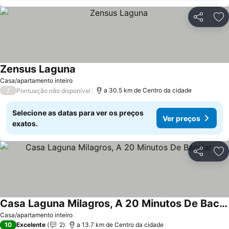
Partilhar
Ad
Zensus Laguna
Ver preços
Casa/apartamento inteiro
/
a 30.5 km de Centro da cidade
Pontuação não disponível
Selecione as datas para ver os preços
Ver preços
exatos.
Partilhar
Ad
Casa Laguna Milagros, A 20 Minutos De Bacalar
Ver preços
Casa/apartamento inteiro
10
Excelente
2
a 13.7 km de Centro da cidade