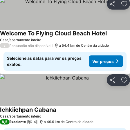
Partilhar
Ad
Welcome To Flying Cloud Beach Hotel
Ver preço
Casa/apartamento inteiro
/
a 54.4 km de Centro da cidade
Pontuação não disponível
Selecione as datas para ver os preços
Ver preços
exatos.
Partilhar
Ad
Ichkiichpan Cabana
Ver preços
Casa/apartamento inteiro
8,5
Excelente
4
a 49.6 km de Centro da cidade