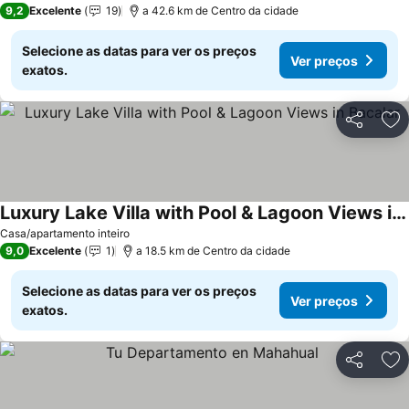
9,2
Excelente
19
a 42.6 km de Centro da cidade
Selecione as datas para ver os preços
Ver preços
exatos.
Partilhar
Ad
Luxury Lake Villa with Pool & Lagoon Views in Bacalar
Ver preços
Casa/apartamento inteiro
9,0
Excelente
1
a 18.5 km de Centro da cidade
Selecione as datas para ver os preços
Ver preços
exatos.
Partilhar
Ad