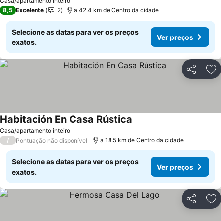
Casa/apartamento inteiro
8,5
Excelente
2
a 42.4 km de Centro da cidade
Selecione as datas para ver os preços
Ver preços
exatos.
Partilhar
Ad
Habitación En Casa Rústica
Ver preços
Casa/apartamento inteiro
/
a 18.5 km de Centro da cidade
Pontuação não disponível
Selecione as datas para ver os preços
Ver preços
exatos.
Partilhar
Ad