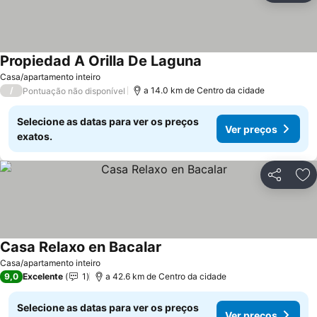
Propiedad A Orilla De Laguna
Ver preços
Casa/apartamento inteiro
/
a 14.0 km de Centro da cidade
Pontuação não disponível
Selecione as datas para ver os preços
Ver preços
exatos.
Partilhar
Ad
Casa Relaxo en Bacalar
Ver preços
Casa/apartamento inteiro
9,0
Excelente
1
a 42.6 km de Centro da cidade
Selecione as datas para ver os preços
Ver preços