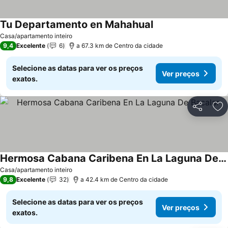
Tu Departamento en Mahahual
Ver preços
Casa/apartamento inteiro
9,4
Excelente
6
a 67.3 km de Centro da cidade
Selecione as datas para ver os preços
Ver preços
exatos.
Partilhar
Ad
Hermosa Cabana Caribena En La Laguna De Bacalar
Ver preços
Casa/apartamento inteiro
9,8
Excelente
32
a 42.4 km de Centro da cidade
Selecione as datas para ver os preços
Ver preços
exatos.