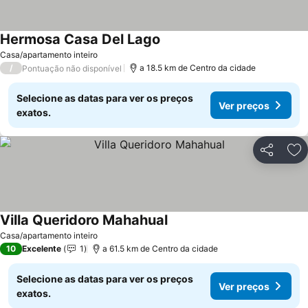
Hermosa Casa Del Lago
Ver preços
Casa/apartamento inteiro
/
a 18.5 km de Centro da cidade
Pontuação não disponível
Selecione as datas para ver os preços
Ver preços
exatos.
Partilhar
Ad
Villa Queridoro Mahahual
Ver preços
Casa/apartamento inteiro
10
Excelente
1
a 61.5 km de Centro da cidade
Selecione as datas para ver os preços
Ver preços
exatos.