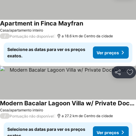
Apartment in Finca Mayfran
Ver preços
Casa/apartamento inteiro
/
a 18.6 km de Centro da cidade
Pontuação não disponível
Selecione as datas para ver os preços
Ver preços
exatos.
Partilhar
Ad
Modern Bacalar Lagoon Villa w/ Private Dock+Vistas
Ver preços
Casa/apartamento inteiro
/
a 27.2 km de Centro da cidade
Pontuação não disponível
Selecione as datas para ver os preços
Ver preços
exatos.