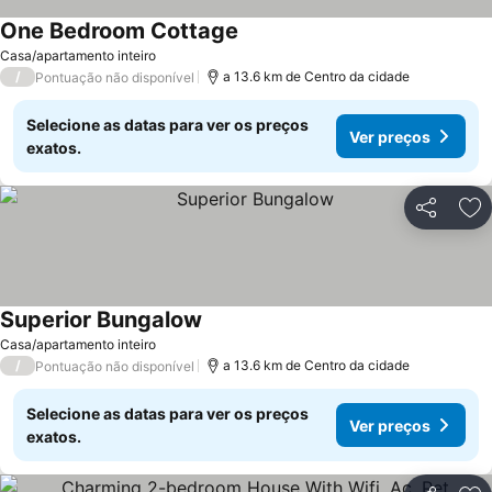
One Bedroom Cottage
Ver preços
Casa/apartamento inteiro
/
a 13.6 km de Centro da cidade
Pontuação não disponível
Selecione as datas para ver os preços
Ver preços
exatos.
Partilhar
Ad
Superior Bungalow
Ver preços
Casa/apartamento inteiro
/
a 13.6 km de Centro da cidade
Pontuação não disponível
Selecione as datas para ver os preços
Ver preços
exatos.