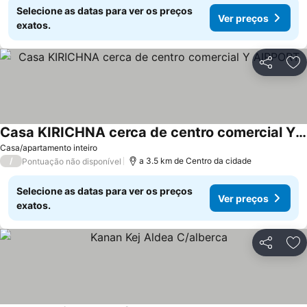
Selecione as datas para ver os preços
Ver preços
exatos.
Partilhar
Ad
Casa KIRICHNA cerca de centro comercial Y AIRPORT
Ver preços
Casa/apartamento inteiro
/
a 3.5 km de Centro da cidade
Pontuação não disponível
Selecione as datas para ver os preços
Ver preços
exatos.
Partilhar
Ad