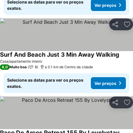
Selecione as datas para ver os preços
Ver preços
exatos.
Partilhar
Ad
Surf And Beach Just 3 Min Away Walking
Ver p
Casa/apartamento inteiro
8,0
Muito boa
8
a 0.1 km de Centro da cidade
Selecione as datas para ver os preços
Ver preços
exatos.
Partilhar
Ad
Paco De Arcos Retreat 155 By Lovelystay