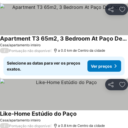
Partilhar
Ad
Apartment T3 65m2, 3 Bedroom At Paço De Arco
Ver preços
Casa/apartamento inteiro
/
a 0.0 km de Centro da cidade
Pontuação não disponível
Selecione as datas para ver os preços
Ver preços
exatos.
Partilhar
Ad
Like-Home Estúdio do Paço
Ver preços
Casa/apartamento inteiro
/
a 0.8 km de Centro da cidade
Pontuação não disponível