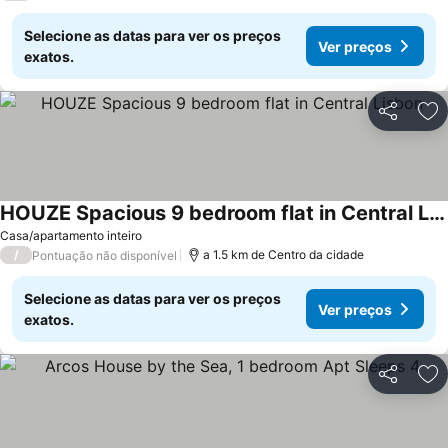
Selecione as datas para ver os preços
Ver preços
exatos.
Partilhar
Ad
HOUZE Spacious 9 bedroom flat in Central Lisbon
Ver preços
Casa/apartamento inteiro
/
a 1.5 km de Centro da cidade
Pontuação não disponível
Selecione as datas para ver os preços
Ver preços
exatos.
Partilhar
Ad