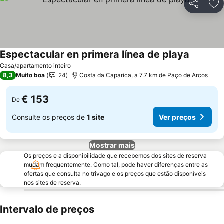
Partilhar
Ad
Espectacular en primera línea de playa
Ver preç
Casa/apartamento inteiro
8,3
Muito boa
24
Costa da Caparica, a 7.7 km de Paço de Arcos
€ 153
De
Consulte os preços de
1 site
Ver preços
Mostrar mais
Os preços e a disponibilidade que recebemos dos sites de reserva
mudam frequentemente. Como tal, pode haver diferenças entre as
ofertas que consulta no trivago e os preços que estão disponíveis
nos sites de reserva.
Intervalo de preços