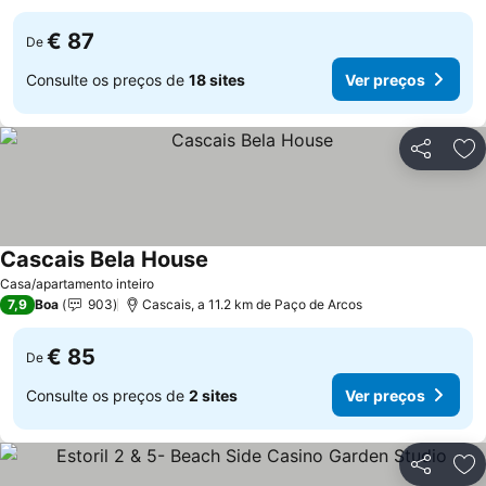
€ 87
De
Consulte os preços de
18 sites
Ver preços
Partilhar
Ad
Cascais Bela House
Ver preços
Casa/apartamento inteiro
7,9
Boa
903
Cascais, a 11.2 km de Paço de Arcos
€ 85
De
Consulte os preços de
2 sites
Ver preços
Partilhar
Ad