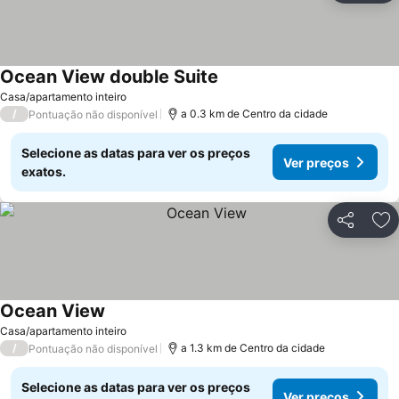
Ocean View double Suite
Ver preços
Casa/apartamento inteiro
/
a 0.3 km de Centro da cidade
Pontuação não disponível
Selecione as datas para ver os preços
Ver preços
exatos.
Partilhar
Ad
Ocean View
Ver preços
Casa/apartamento inteiro
/
a 1.3 km de Centro da cidade
Pontuação não disponível
Selecione as datas para ver os preços
Ver preços