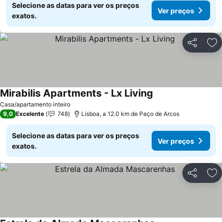
Selecione as datas para ver os preços
Ver preços
exatos.
Partilhar
Ad
Mirabilis Apartments - Lx Living
Ver preços
Casa/apartamento inteiro
9,0
Excelente
748
Lisboa, a 12.0 km de Paço de Arcos
Selecione as datas para ver os preços
Ver preços
exatos.
Partilhar
Ad