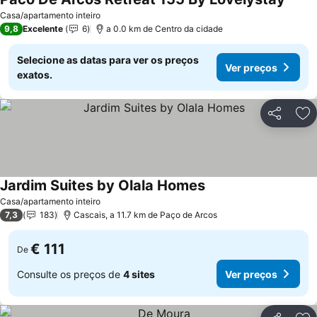
Ver p
Casa/apartamento inteiro
9,8
Excelente
6
a 0.0 km de Centro da cidade
Selecione as datas para ver os preços
Ver preços
exatos.
Partilhar
Ad
Jardim Suites by Olala Homes
Ver preços
Casa/apartamento inteiro
7,3
183
Cascais, a 11.7 km de Paço de Arcos
€ 111
De
Consulte os preços de
4 sites
Ver preços