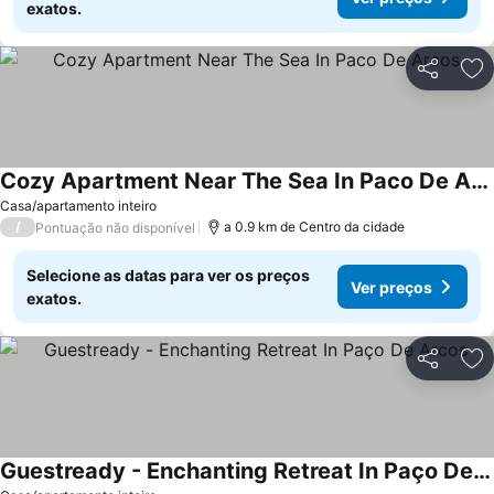
exatos.
Partilhar
Ad
Cozy Apartment Near The Sea In Paco De Arcos
Ver preços
Casa/apartamento inteiro
/
a 0.9 km de Centro da cidade
Pontuação não disponível
Selecione as datas para ver os preços
Ver preços
exatos.
Partilhar
Ad
Guestready - Enchanting Retreat In Paço De Arcos