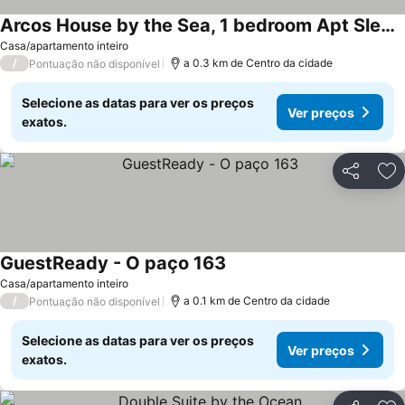
Arcos House by the Sea, 1 bedroom Apt Sleeps 4
Ver preços
Casa/apartamento inteiro
/
a 0.3 km de Centro da cidade
Pontuação não disponível
Selecione as datas para ver os preços
Ver preços
exatos.
Partilhar
Ad
GuestReady - O paço 163
Ver preços
Casa/apartamento inteiro
/
a 0.1 km de Centro da cidade
Pontuação não disponível
Selecione as datas para ver os preços
Ver preços
exatos.