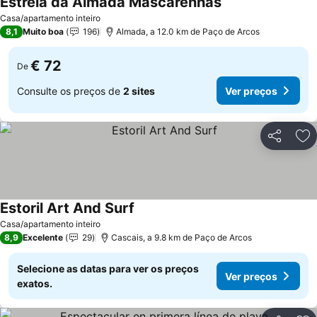
Estrela da Almada Mascarenhas
Ver preços
Casa/apartamento inteiro
8,1
Muito boa
196
Almada, a 12.0 km de Paço de Arcos
€ 72
De
Consulte os preços de
2 sites
Ver preços
Partilhar
Ad
Estoril Art And Surf
Ver preços
Casa/apartamento inteiro
8,9
Excelente
29
Cascais, a 9.8 km de Paço de Arcos
Selecione as datas para ver os preços
Ver preços
exatos.