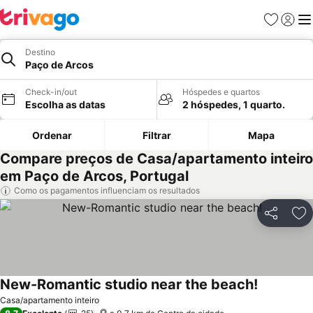
Favoritos
Iniciar
Me
Destino
Paço de Arcos
Check-in/out
Hóspedes e quartos
Escolha as datas
2 hóspedes, 1 quarto.
Ordenar
Filtrar
Mapa
Compare preços de Casa/apartamento inteiro
em Paço de Arcos, Portugal
Como os pagamentos influenciam os resultados
Partilhar
Ad
New-Romantic studio near the beach!
Ver preço
Casa/apartamento inteiro