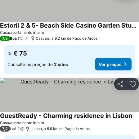
Estoril 2 & 5- Beach Side Casino Garden Studio
Ver preços
Casa/apartamento inteiro
7,5
Boa
7
Cascais, a 9.2 km de Paço de Arcos
€ 75
De
Consulte os preços de
2 sites
Ver preços
Partilhar
Ad
GuestReady - Charming residence in Lisbon
Ve
Casa/apartamento inteiro
7,2
24
Lisboa, a 6.9 km de Paço de Arcos