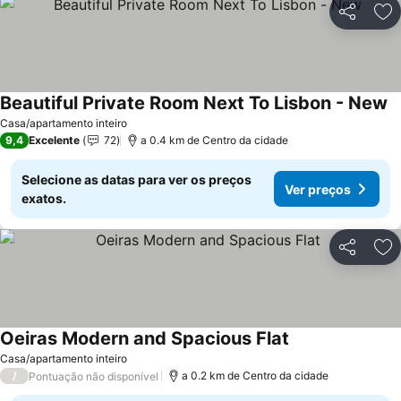
Partilhar
Ad
Beautiful Private Room Next To Lisbon - New
V
Casa/apartamento inteiro
9,4
Excelente
72
a 0.4 km de Centro da cidade
Selecione as datas para ver os preços
Ver preços
exatos.
Partilhar
Ad
Oeiras Modern and Spacious Flat
Ver preços
Casa/apartamento inteiro
/
a 0.2 km de Centro da cidade
Pontuação não disponível