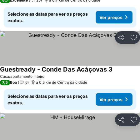
8,7
Excelente
25
a 0.7 km de Centro da cidade
Selecione as datas para ver os preços
Ver preços
exatos.
Partilhar
Ad
Guestready - Conde Das Acáçovas 3
Ver preços
Casa/apartamento inteiro
7,5
Boa
6
a 0.5 km de Centro da cidade
Selecione as datas para ver os preços
Ver preços
exatos.
Partilhar
Ad