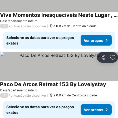
Viva Momentos Inesquecíveis Neste Lugar , Perto Da Praia Aqui Você Relaxa!
Ver preços
Casa/apartamento inteiro
/
a 0.8 km de Centro da cidade
Pontuação não disponível
Selecione as datas para ver os preços
Ver preços
exatos.
Partilhar
Ad
Paco De Arcos Retreat 153 By Lovelystay
Ver p
Casa/apartamento inteiro
/
a 0.0 km de Centro da cidade
Pontuação não disponível
Selecione as datas para ver os preços
Ver preços
exatos.