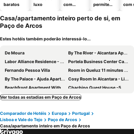
baratos
luxo
com
permitem
com 
piscinas
animais
Casa/apartamento inteiro perto de si, em
Paço de Arcos
Estes hotéis também poderão interessá-lo...
De Moura
By The River - Alcantara Apartments
Labor Alliance Residence - Room 13 By Lovelystay
Portela Business Center Carnaxide
Fernando Pessoa Villa
Room in Queluz 11 minutes from Lisbon
By The Palace - Ajuda Apartments
Cosy Room In Alcantara - Lisboa
Beachfront Apartment With Pool & Parking
Chachino Guest House -5 Minuets Walk From Train & Bus Station
FLH Studio Cascais
Deluxe 3-bedroom Duplex With Stunning Lisbon Views
Ver todas as estadias em Paço de Arcos
Apartamento Ideal 3
GuestReady - Charming residence in Lisbon
Comparador de Hotéis
Europa
Portugal
Maresol-apartment In Front Of The Beach
Amadora Terrace View
Lisboa e Vale do Tejo
Paço de Arcos
Gama House
Belem Studio - Near Main Touristic Area
Casa/apartamento inteiro em Paço de Arcos
Melhor Praia A Sul De Lisboa- Costa Da Caparica - 2º Piso / Apartamento
Casa Cor De Rosa