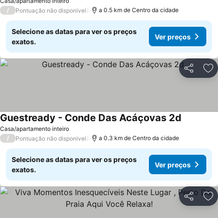
Ver preços
Casa/apartamento inteiro
/
a 0.5 km de Centro da cidade
Pontuação não disponível
Selecione as datas para ver os preços
Ver preços
exatos.
Partilhar
Ad
Guestready - Conde Das Acáçovas 2d
Ver preço
Casa/apartamento inteiro
/
a 0.3 km de Centro da cidade
Pontuação não disponível
Selecione as datas para ver os preços
Ver preços
exatos.
Partilhar
Ad