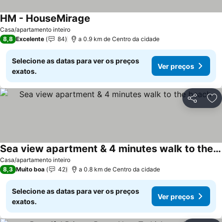
HM - HouseMirage
Ver preços
Casa/apartamento inteiro
8,8
Excelente
84
a 0.9 km de Centro da cidade
Selecione as datas para ver os preços
Ver preços
exatos.
Partilhar
Ad
Sea view apartment & 4 minutes walk to the beach
Ver preços
Casa/apartamento inteiro
8,3
Muito boa
42
a 0.8 km de Centro da cidade
Selecione as datas para ver os preços
Ver preços
exatos.