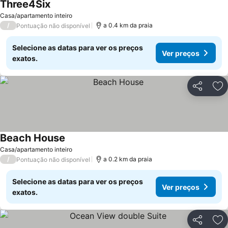
Three4Six
Ver preços
Casa/apartamento inteiro
/
a 0.4 km da praia
Pontuação não disponível
Selecione as datas para ver os preços
Ver preços
exatos.
Partilhar
Ad
Beach House
Ver preços
Casa/apartamento inteiro
/
a 0.2 km da praia
Pontuação não disponível
Selecione as datas para ver os preços
Ver preços
exatos.
Partilhar
Ad