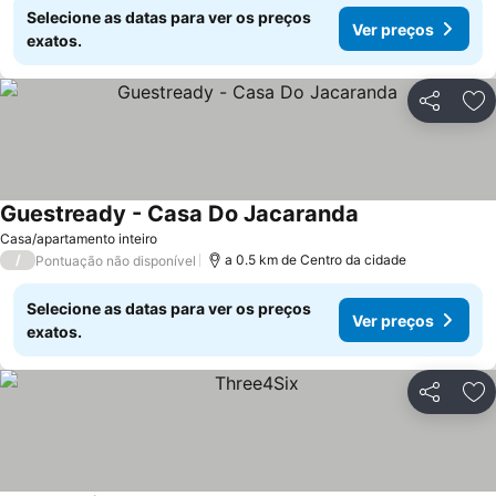
Selecione as datas para ver os preços
Ver preços
exatos.
Partilhar
Ad
Guestready - Casa Do Jacaranda
Ver preços
Casa/apartamento inteiro
/
a 0.5 km de Centro da cidade
Pontuação não disponível
Selecione as datas para ver os preços
Ver preços
exatos.
Partilhar
Ad