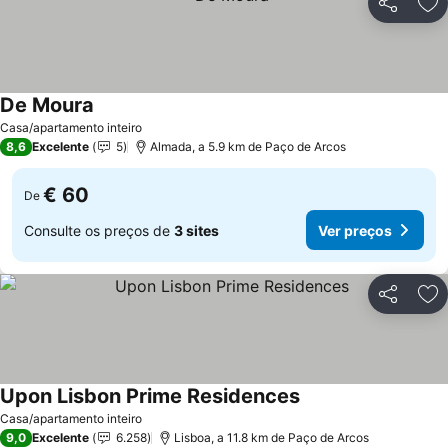
Partilhar
Ad
De Moura
Ver preços
Casa/apartamento inteiro
8,6
Excelente
5
Almada, a 5.9 km de Paço de Arcos
€ 60
De
Consulte os preços de
3 sites
Ver preços
Partilhar
Ad
Upon Lisbon Prime Residences
Ver preços
Casa/apartamento inteiro
9,0
Excelente
6.258
Lisboa, a 11.8 km de Paço de Arcos