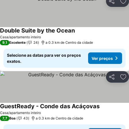
Partilhar
Ad
Double Suite by the Ocean
Ver preços
Casa/apartamento inteiro
9,1
Excelente
24
a 0.3 km de Centro da cidade
Selecione as datas para ver os preços
Ver preços
exatos.
Partilhar
Ad
GuestReady - Conde das Acáçovas
Ver preços
Casa/apartamento inteiro
7,7
Boa
43
a 0.3 km de Centro da cidade