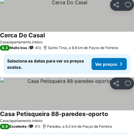
Partilhar
Ad
Cerca Do Casal
Casa/apartamento inteiro
8,3
Muito boa
40
Santo Tirso, a 8.8 km de Paços de Ferreira
Selecione as datas para ver os preços
Ver preços
exatos.
Partilhar
Ad
Casa Petisqueira 88-paredes-oporto
Casa/apartamento inteiro
8,9
Excelente
41
Paredes, a 6.2 km de Paços de Ferreira