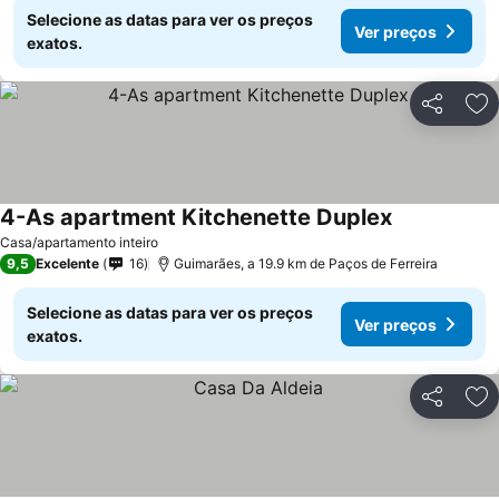
Selecione as datas para ver os preços
Ver preços
exatos.
Partilhar
Ad
4-As apartment Kitchenette Duplex
Casa/apartamento inteiro
9,5
Excelente
16
Guimarães, a 19.9 km de Paços de Ferreira
Selecione as datas para ver os preços
Ver preços
exatos.
Partilhar
Ad