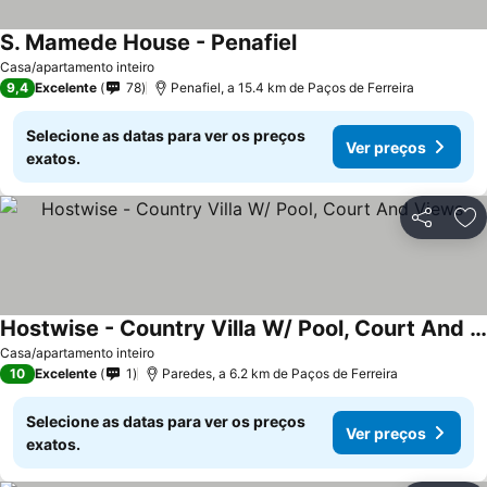
S. Mamede House - Penafiel
Casa/apartamento inteiro
9,4
Excelente
78
Penafiel, a 15.4 km de Paços de Ferreira
Selecione as datas para ver os preços
Ver preços
exatos.
Partilhar
Ad
Hostwise - Country Villa W/ Pool, Court And Views
Casa/apartamento inteiro
10
Excelente
1
Paredes, a 6.2 km de Paços de Ferreira
Selecione as datas para ver os preços
Ver preços
exatos.