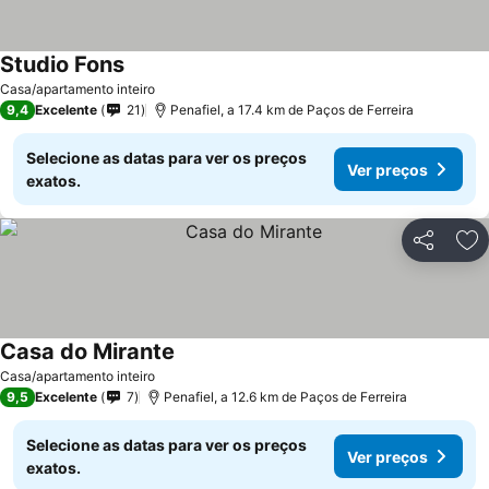
Studio Fons
Casa/apartamento inteiro
9,4
Excelente
21
Penafiel, a 17.4 km de Paços de Ferreira
Selecione as datas para ver os preços
Ver preços
exatos.
Partilhar
Ad
Casa do Mirante
Casa/apartamento inteiro
9,5
Excelente
7
Penafiel, a 12.6 km de Paços de Ferreira
Selecione as datas para ver os preços
Ver preços
exatos.