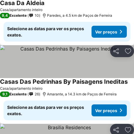
Casa Da Aldeia
Casa/apartamento inteiro
9,4
Excelente
10
Paredes, a 4.5 km de Paços de Ferreira
Selecione as datas para ver os preços
Ver preços
exatos.
Partilhar
Ad
Casas Das Pedrinhas By Paisagens Ineditas
Casa/apartamento inteiro
9,1
Excelente
26
Amarante, a 14.3 km de Paços de Ferreira
Selecione as datas para ver os preços
Ver preços
exatos.
Partilhar
Ad