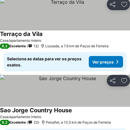
Partilhar
Ad
Terraço da Vila
Casa/apartamento inteiro
9,2
Excelente
12
Lousada, a 7.6 km de Paços de Ferreira
Selecione as datas para ver os preços
Ver preços
exatos.
Partilhar
Ad
Sao Jorge Country House
Casa/apartamento inteiro
9,2
Excelente
23
Penafiel, a 13.5 km de Paços de Ferreira