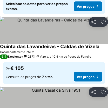
Selecione as datas para ver os preços
Ver preços
exatos.
Partilhar
Ad
Quinta das Lavandeiras - Caldas de Vizela
Casa/apartamento inteiro
9,4
Excelente
237
Vizela, a 10.4 km de Paços de Ferreira
€ 105
De
Consulte os preços de
7 sites
Ver preços
Partilhar
Ad