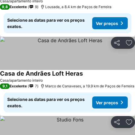
Casa/apartamento inteiro
9,8
Excelente
9
Lousada, a 8.4 km de Paços de Ferreira
Selecione as datas para ver os preços
Ver preços
exatos.
Partilhar
Ad
Casa de Andrães Loft Heras
Casa/apartamento inteiro
9,1
Excelente
7
Marco de Canaveses, a 19.9 km de Paços de Ferreira
Selecione as datas para ver os preços
Ver preços
exatos.
Partilhar
Ad