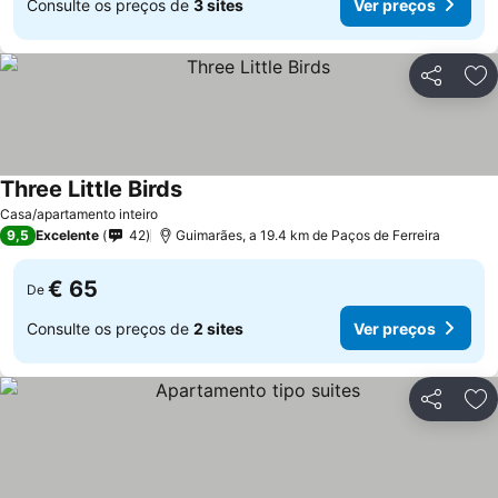
Consulte os preços de
3 sites
Ver preços
Partilhar
Ad
Three Little Birds
Casa/apartamento inteiro
9,5
Excelente
42
Guimarães, a 19.4 km de Paços de Ferreira
€ 65
De
Consulte os preços de
2 sites
Ver preços
Partilhar
Ad