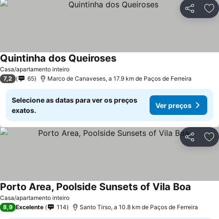
Partilhar
Ad
Quintinha dos Queiroses
Casa/apartamento inteiro
7,2
65
Marco de Canaveses, a 17.9 km de Paços de Ferreira
Selecione as datas para ver os preços
Ver preços
exatos.
Partilhar
Ad
Porto Area, Poolside Sunsets of Vila Boa
Casa/apartamento inteiro
8,9
Excelente
114
Santo Tirso, a 10.8 km de Paços de Ferreira