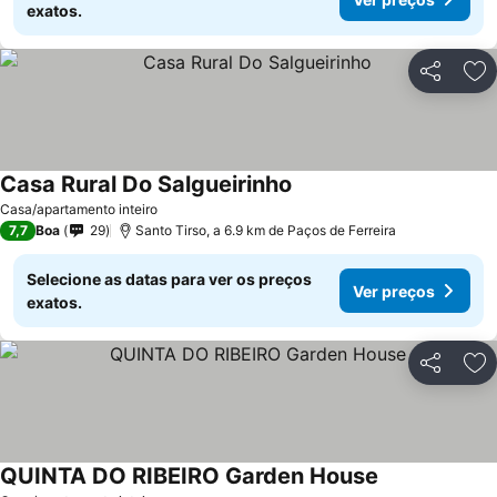
exatos.
Partilhar
Ad
Casa Rural Do Salgueirinho
Casa/apartamento inteiro
7,7
Boa
29
Santo Tirso, a 6.9 km de Paços de Ferreira
Selecione as datas para ver os preços
Ver preços
exatos.
Partilhar
Ad
QUINTA DO RIBEIRO Garden House