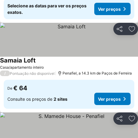
Selecione as datas para ver os preços
Ver preços
exatos.
Partilhar
Ad
Samaia Loft
Casa/apartamento inteiro
/
Penafiel, a 14.3 km de Paços de Ferreira
Pontuação não disponível
€ 64
De
Consulte os preços de
2 sites
Ver preços
Partilhar
Ad