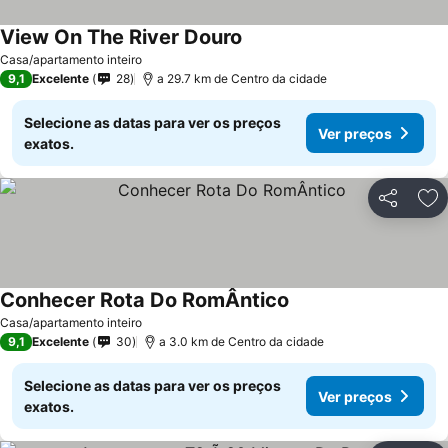
View On The River Douro
Casa/apartamento inteiro
9,1
Excelente
28
a 29.7 km de Centro da cidade
Selecione as datas para ver os preços
Ver preços
exatos.
Partilhar
Ad
Conhecer Rota Do RomÂntico
Casa/apartamento inteiro
9,1
Excelente
30
a 3.0 km de Centro da cidade
Selecione as datas para ver os preços
Ver preços
exatos.