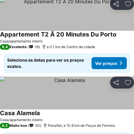
Partilhar
Ad
Appartement T2 Ã 20 Minutes Du Porto
Casa/apartamento inteiro
9,4
Excelente
16
a 0.1 km de Centro da cidade
Selecione as datas para ver os preços
Ver preços
exatos.
Partilhar
Ad
Casa Alamela
Casa/apartamento inteiro
8,2
Muito boa
30
Penafiel, a 10.9 km de Paços de Ferreira