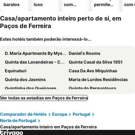
baratos
luxo
com
permitem
com 
piscinas
animais
Casa/apartamento inteiro perto de si, em
Paços de Ferreira
Estes hotéis também poderão interessá-lo...
D. Maria Apartments By Mystay
Daniel's Rooms
Quinta das Lavandeiras - Caldas de Vizela
Quinta Casal da Silva 1951
Equinaturi
Casa Da Avo Miquinhas
Quinta dos Jasmins
Maria de Lurdes Residências
Quintinha dos Queiroses
Quinta do Perguntouro
Prestigegoldresidence 1 - Old Town
Casa Petisqueira 54 Paredes -oporto
Ver todas as estadias em Paços de Ferreira
Casa Da Benfeitoria (nascente)
Plaza Apartments by HostWise
Comparador de Hotéis
Europa
Portugal
Prestigegoldresidence 2 - Old Town
Quinta Serrado de Bouças
Norte de Portugal
Apartamentos Com Historia
Porto House Rt, O Conforto E Requinte
Casa/apartamento inteiro em Paços de Ferreira
Green Box - be in nature with direct train to Porto
Village Minhoure