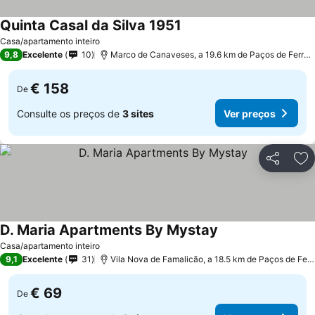
Quinta Casal da Silva 1951
Casa/apartamento inteiro
9,8
Excelente
10
Marco de Canaveses, a 19.6 km de Paços de Ferreira
€ 158
De
Consulte os preços de
3 sites
Ver preços
Partilhar
Ad
D. Maria Apartments By Mystay
Casa/apartamento inteiro
9,1
Excelente
31
Vila Nova de Famalicão, a 18.5 km de Paços de Ferreira
€ 69
De