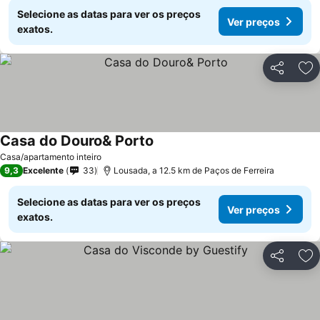
Selecione as datas para ver os preços
Ver preços
exatos.
Partilhar
Ad
Casa do Douro& Porto
Casa/apartamento inteiro
9,3
Excelente
33
Lousada, a 12.5 km de Paços de Ferreira
Selecione as datas para ver os preços
Ver preços
exatos.
Partilhar
Ad