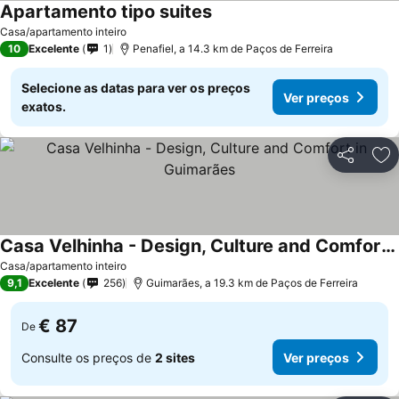
Apartamento tipo suites
Casa/apartamento inteiro
10
Excelente
1
Penafiel, a 14.3 km de Paços de Ferreira
Selecione as datas para ver os preços
Ver preços
exatos.
Partilhar
Ad
Casa Velhinha - Design, Culture and Comfort in Guimarães
Casa/apartamento inteiro
9,1
Excelente
256
Guimarães, a 19.3 km de Paços de Ferreira
€ 87
De
Consulte os preços de
2 sites
Ver preços