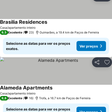
Brasilia Residences
Casa/apartamento inteiro
9,5
Excelente
23
Guimarães, a 19.4 km de Paços de Ferreira
Selecione as datas para ver os preços
Ver preços
exatos.
Partilhar
Ad
Alameda Apartments
Casa/apartamento inteiro
9,6
Excelente
16
Trofa, a 16.7 km de Paços de Ferreira
Selecione as datas para ver os preços
Ver preços