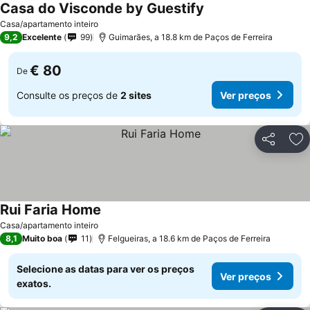
Casa do Visconde by Guestify
Casa/apartamento inteiro
9,2
Excelente
99
Guimarães, a 18.8 km de Paços de Ferreira
€ 80
De
Consulte os preços de
2 sites
Ver preços
Partilhar
Ad
Rui Faria Home
Casa/apartamento inteiro
8,1
Muito boa
11
Felgueiras, a 18.6 km de Paços de Ferreira
Selecione as datas para ver os preços
Ver preços
exatos.