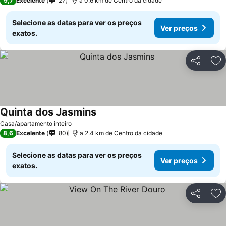
9,7
Excelente
27
a 0.6 km de Centro da cidade
Selecione as datas para ver os preços
Ver preços
exatos.
Partilhar
Ad
Quinta dos Jasmins
Casa/apartamento inteiro
8,6
Excelente
80
a 2.4 km de Centro da cidade
Selecione as datas para ver os preços
Ver preços
exatos.
Partilhar
Ad