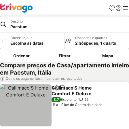
Favoritos
Iniciar
Me
Destino
Paestum
Check-in/out
Hóspedes e quartos
Escolha as datas
2 hóspedes, 1 quarto.
Ordenar
Filtrar
Mapa
Compare preços de Casa/apartamento inteiro
em Paestum, Itália
Como os pagamentos influenciam os resultados
Callimaco'S Home
Partilhar
Adicionar aos favoritos
Comfort E Deluxe
8,7
Excelente
22
a 1.9 km de Centro da cidade