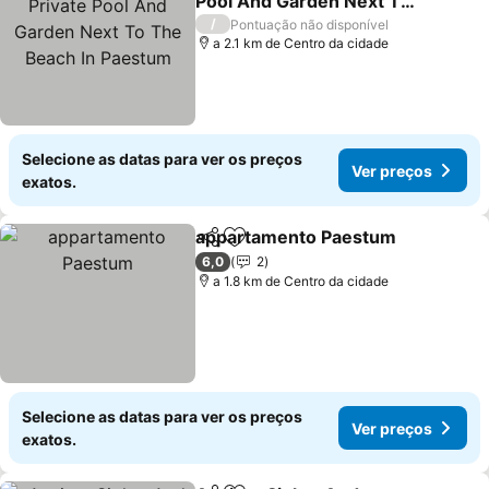
Pool And Garden Next To
The Beach In Paestum
/
Pontuação não disponível
a 2.1 km de Centro da cidade
Selecione as datas para ver os preços
Ver preços
exatos.
appartamento Paestum
Partilhar
Adicionar aos favoritos
6,0
2
a 1.8 km de Centro da cidade
Selecione as datas para ver os preços
Ver preços
exatos.