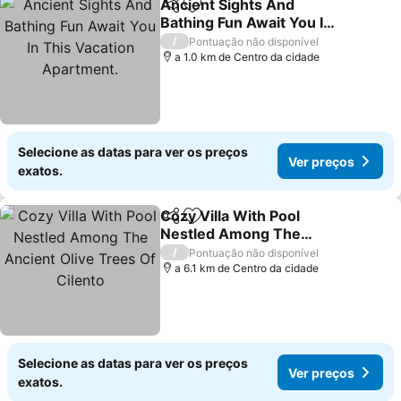
Ancient Sights And
Partilhar
Adicionar aos favoritos
Bathing Fun Await You In
This Vacation Apartment.
/
Pontuação não disponível
a 1.0 km de Centro da cidade
Selecione as datas para ver os preços
Ver preços
exatos.
Cozy Villa With Pool
Partilhar
Adicionar aos favoritos
Nestled Among The
Ancient Olive Trees Of
/
Pontuação não disponível
Cilento
a 6.1 km de Centro da cidade
Selecione as datas para ver os preços
Ver preços
exatos.