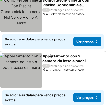
Confortevole Villetta Con
Partilhar
Adicionar aos favoritos
Piscina Condominiale
Immersa Nel Verde Vicino
/
Pontuação não disponível
Al Mare
a 2.2 km de Centro da cidade
Selecione as datas para ver os preços
Ver preços
exatos.
Appartamento con 2
Partilhar
Adicionar aos favoritos
camere da letto a pochi
passi dal mare
/
Pontuação não disponível
a 1.8 km de Centro da cidade
Selecione as datas para ver os preços
Ver preços
exatos.