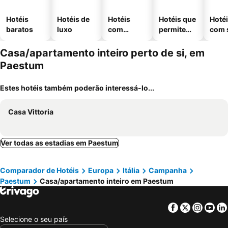
Hotéis
Hotéis de
Hotéis
Hotéis que
Hoté
baratos
luxo
com
permitem
com 
piscinas
animais
Casa/apartamento inteiro perto de si, em
Paestum
Estes hotéis também poderão interessá-lo...
Casa Vittoria
Ver todas as estadias em Paestum
Comparador de Hotéis
Europa
Itália
Campanha
Paestum
Casa/apartamento inteiro em Paestum
Facebook
Twitter
Insta
Yo
Selecione o seu país