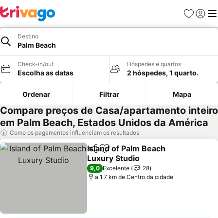
Favoritos
Iniciar
Me
Destino
Palm Beach
Check-in/out
Hóspedes e quartos
Escolha as datas
2 hóspedes, 1 quarto.
Ordenar
Filtrar
Mapa
Compare preços de Casa/apartamento inteiro
em Palm Beach, Estados Unidos da América
Como os pagamentos influenciam os resultados
Island of Palm Beach
Partilhar
Adicionar aos favoritos
Luxury Studio
9,0
Excelente
28
a 1.7 km de Centro da cidade