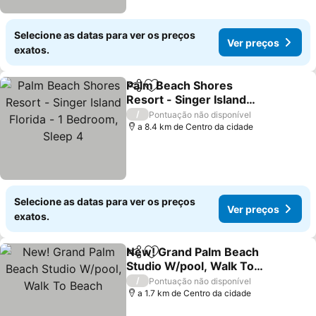
Selecione as datas para ver os preços
Ver preços
exatos.
Palm Beach Shores
Partilhar
Adicionar aos favoritos
Resort - Singer Island
Florida - 1 Bedroom,
/
Pontuação não disponível
Sleep 4
a 8.4 km de Centro da cidade
Selecione as datas para ver os preços
Ver preços
exatos.
New! Grand Palm Beach
Partilhar
Adicionar aos favoritos
Studio W/pool, Walk To
Beach
/
Pontuação não disponível
a 1.7 km de Centro da cidade