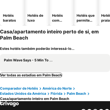
Hotéis
Hotéis de
Hotéis
Hotéis que
Hotéi
baratos
luxo
com
permitem
praia
piscinas
animais
Casa/apartamento inteiro perto de si, em
Palm Beach
Estes hotéis também poderão interessá-lo...
Palm Wave Says - 5 Min To Best Locations
Ver todas as estadias em Palm Beach
Comparador de Hotéis
América do Norte
Estados Unidos da América
Flórida
Palm Beach
Casa/apartamento inteiro em Palm Beach