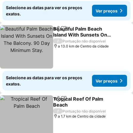
Selecione as datas para ver os preços
Ver preços
exatos.
Beautiful Palm Beach
Partilhar
Adicionar aos favoritos
Island With Sunsets On
The Balcony. 90 Day
/
Pontuação não disponível
Minimum Stay.
a 13.0 km de Centro da cidade
Selecione as datas para ver os preços
Ver preços
exatos.
Tropical Reef Of Palm
Partilhar
Adicionar aos favoritos
Beach
/
Pontuação não disponível
a 1.7 km de Centro da cidade