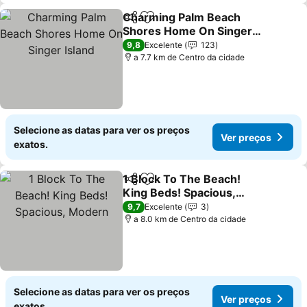
Charming Palm Beach
Partilhar
Adicionar aos favoritos
Shores Home On Singer
Island
9,8
Excelente
123
a 7.7 km de Centro da cidade
Selecione as datas para ver os preços
Ver preços
exatos.
1 Block To The Beach!
Partilhar
Adicionar aos favoritos
King Beds! Spacious,
Modern
9,7
Excelente
3
a 8.0 km de Centro da cidade
Selecione as datas para ver os preços
Ver preços
exatos.