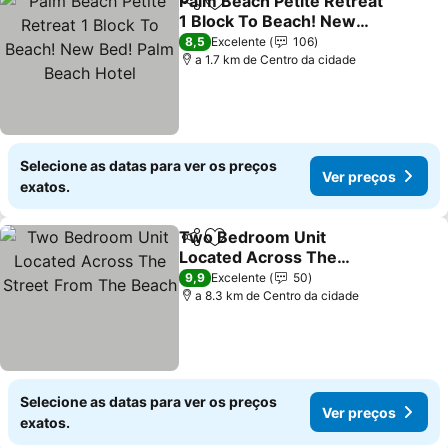
Palm Beach Petite Retreat
Partilhar
Adicionar aos favoritos
1 Block To Beach! New
Bed! Palm Beach Hotel
8,5
Excelente
106
a 1.7 km de Centro da cidade
Selecione as datas para ver os preços
Ver preços
exatos.
Two Bedroom Unit
Partilhar
Adicionar aos favoritos
Located Across The
Street From The Beach
9,9
Excelente
50
a 8.3 km de Centro da cidade
Selecione as datas para ver os preços
Ver preços
exatos.