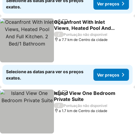
Selecione as datas para ver os preços
Ver preços
exatos.
Oceanfront With Inlet
Partilhar
Adicionar aos favoritos
Views, Heated Pool And
Full Kitchen. 2 Bed/1
/
Pontuação não disponível
Bathroom
a 7.7 km de Centro da cidade
Selecione as datas para ver os preços
Ver preços
exatos.
Island View One Bedroom
Partilhar
Adicionar aos favoritos
Private Suite
/
Pontuação não disponível
a 1.7 km de Centro da cidade