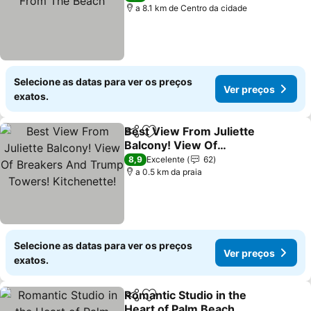
a 8.1 km de Centro da cidade
Selecione as datas para ver os preços
Ver preços
exatos.
Best View From Juliette
Partilhar
Adicionar aos favoritos
Balcony! View Of
Breakers And Trump
8,9
Excelente
62
Towers! Kitchenette!
a 0.5 km da praia
Selecione as datas para ver os preços
Ver preços
exatos.
Romantic Studio in the
Partilhar
Adicionar aos favoritos
Heart of Palm Beach