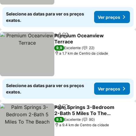
Selecione as datas para ver os preços
Ver preços
exatos.
Premium Oceanview
Partilhar
Adicionar aos favoritos
Terrace
9,9
Excelente
22
a 1.7 km de Centro da cidade
Selecione as datas para ver os preços
Ver preços
exatos.
Palm Springs 3-Bedroom
Partilhar
Adicionar aos favoritos
2-Bath 5 Miles To The
Beach
9,5
Excelente
90
a 9.4 km de Centro da cidade