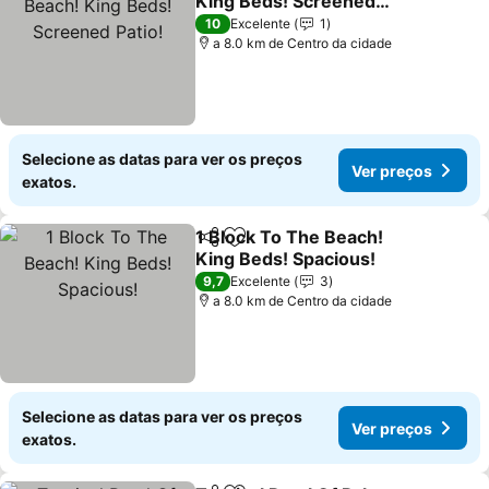
King Beds! Screened
Patio!
10
Excelente
1
a 8.0 km de Centro da cidade
Selecione as datas para ver os preços
Ver preços
exatos.
1 Block To The Beach!
Partilhar
Adicionar aos favoritos
King Beds! Spacious!
9,7
Excelente
3
a 8.0 km de Centro da cidade
Selecione as datas para ver os preços
Ver preços
exatos.