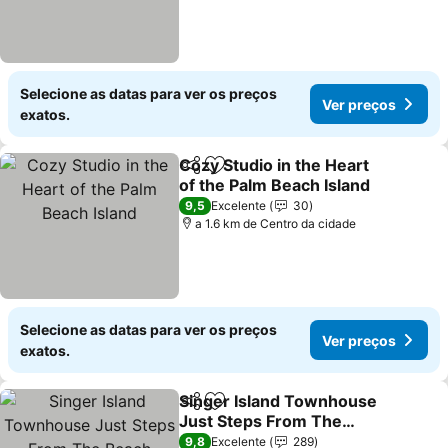
Selecione as datas para ver os preços
Ver preços
exatos.
Cozy Studio in the Heart
Partilhar
Adicionar aos favoritos
of the Palm Beach Island
9,5
Excelente
30
a 1.6 km de Centro da cidade
Selecione as datas para ver os preços
Ver preços
exatos.
Singer Island Townhouse
Partilhar
Adicionar aos favoritos
Just Steps From The
Beach
9,8
Excelente
289