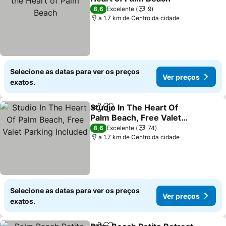
8,6
Excelente
9
a 1.7 km de Centro da cidade
Selecione as datas para ver os preços
Ver preços
exatos.
Studio In The Heart Of
Partilhar
Adicionar aos favoritos
Palm Beach, Free Valet
Parking Included
8,6
Excelente
74
a 1.7 km de Centro da cidade
Selecione as datas para ver os preços
Ver preços
exatos.