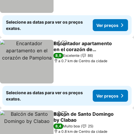
Selecione as datas para ver os preços
Ver preços
exatos.
Encantador apartamento
Partilhar
Adicionar aos favoritos
en el corazón de
Pamplona
8,9
Excelente
86
a 0.7 km de Centro da cidade
Selecione as datas para ver os preços
Ver preços
exatos.
Balcón de Santo Domingo
Partilhar
Adicionar aos favoritos
by Clabao
8,4
Muito boa
25
a 0.8 km de Centro da cidade