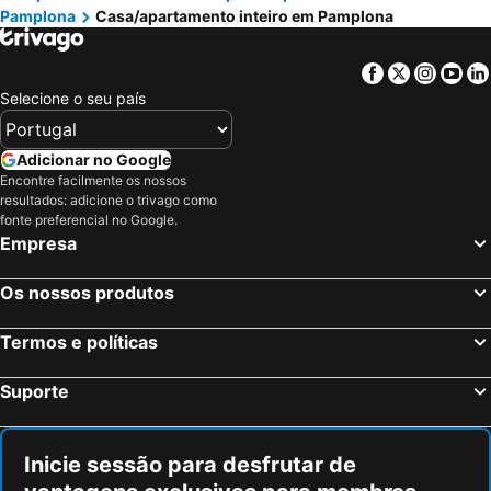
Pamplona
Casa/apartamento inteiro em Pamplona
Facebook
Twitter
Insta
Yo
Selecione o seu país
Adicionar no Google
Encontre facilmente os nossos
resultados: adicione o trivago como
fonte preferencial no Google.
Empresa
Os nossos produtos
Termos e políticas
Suporte
Inicie sessão para desfrutar de