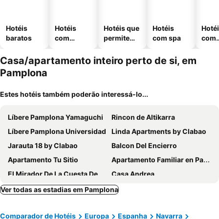
Hotéis
Hotéis
Hotéis que
Hotéis
Hoté
baratos
com
permitem
com spa
com
piscinas
animais
esta
ment
Casa/apartamento inteiro perto de si, em
Pamplona
Estes hotéis também poderão interessá-lo...
Líbere Pamplona Yamaguchi
Rincon de Altikarra
Líbere Pamplona Universidad
Linda Apartments by Clabao
Jarauta 18 by Clabao
Balcon Del Encierro
Apartamento Tu Sitio
Apartamento Familiar en Pamplona
El Mirador De La Cuesta De Santo Domingo
Casa Andrea
Ver todas as estadias em Pamplona
Comparador de Hotéis
Europa
Espanha
Navarra