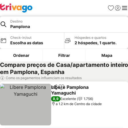
Favoritos
Iniciar
Me
Destino
Pamplona
Check-in/out
Hóspedes e quartos
Escolha as datas
2 hóspedes, 1 quarto.
Ordenar
Filtrar
Mapa
Compare preços de Casa/apartamento inteiro
em Pamplona, Espanha
Como os pagamentos influenciam os resultados
Líbere Pamplona
Partilhar
Adicionar aos favoritos
Yamaguchi
8,9
Excelente
1.756
a 1.2 km de Centro da cidade