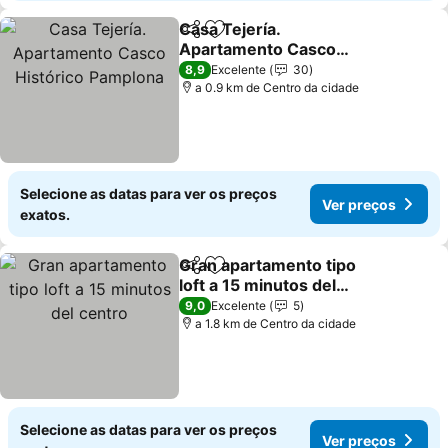
Casa Tejería.
Partilhar
Adicionar aos favoritos
Apartamento Casco
Histórico Pamplona
8,9
Excelente
30
a 0.9 km de Centro da cidade
Selecione as datas para ver os preços
Ver preços
exatos.
Gran apartamento tipo
Partilhar
Adicionar aos favoritos
loft a 15 minutos del
centro
9,0
Excelente
5
a 1.8 km de Centro da cidade
Selecione as datas para ver os preços
Ver preços