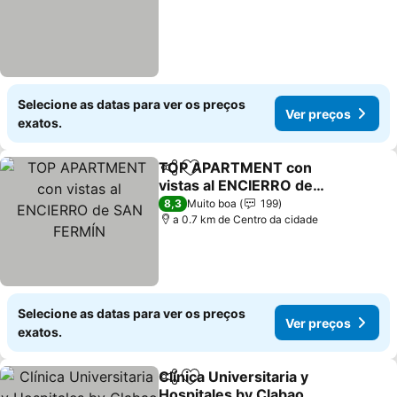
Selecione as datas para ver os preços
Ver preços
exatos.
TOP APARTMENT con
Partilhar
Adicionar aos favoritos
vistas al ENCIERRO de
SAN FERMÍN
8,3
Muito boa
199
a 0.7 km de Centro da cidade
Selecione as datas para ver os preços
Ver preços
exatos.
Clínica Universitaria y
Partilhar
Adicionar aos favoritos
Hospitales by Clabao