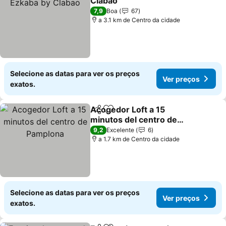
Clabao
7,9
Boa
67
a 3.1 km de Centro da cidade
Selecione as datas para ver os preços
Ver preços
exatos.
Acogedor Loft a 15
Partilhar
Adicionar aos favoritos
minutos del centro de
Pamplona
9,2
Excelente
6
a 1.7 km de Centro da cidade
Selecione as datas para ver os preços
Ver preços
exatos.