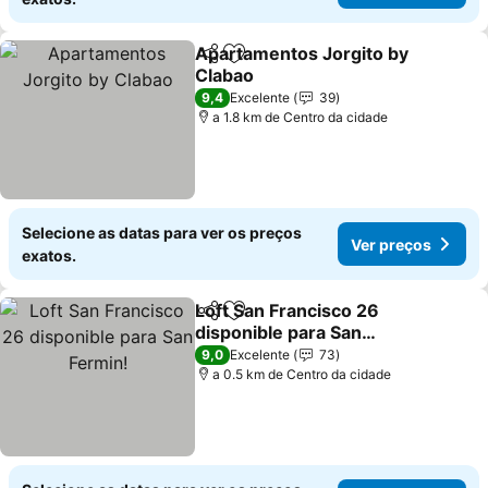
Apartamentos Jorgito by
Partilhar
Adicionar aos favoritos
Clabao
9,4
Excelente
39
a 1.8 km de Centro da cidade
Selecione as datas para ver os preços
Ver preços
exatos.
Loft San Francisco 26
Partilhar
Adicionar aos favoritos
disponible para San
Fermin!
9,0
Excelente
73
a 0.5 km de Centro da cidade