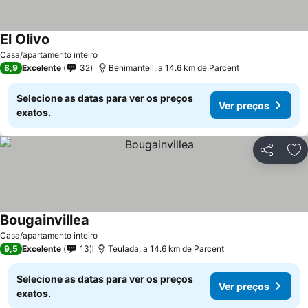
El Olivo
Casa/apartamento inteiro
8,9
Excelente
32
Benimantell, a 14.6 km de Parcent
Selecione as datas para ver os preços
Ver preços
exatos.
Partilhar
Ad
Bougainvillea
Casa/apartamento inteiro
9,5
Excelente
13
Teulada, a 14.6 km de Parcent
Selecione as datas para ver os preços
Ver preços
exatos.