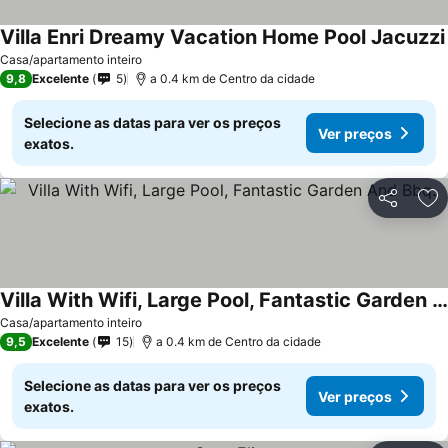
Villa Enri Dreamy Vacation Home Pool Jacuzzi
Casa/apartamento inteiro
9,8
Excelente
5
a 0.4 km de Centro da cidade
Selecione as datas para ver os preços
Ver preços
exatos.
Partilhar
Ad
Villa With Wifi, Large Pool, Fantastic Garden And Bbq.
Casa/apartamento inteiro
9,5
Excelente
15
a 0.4 km de Centro da cidade
Selecione as datas para ver os preços
Ver preços
exatos.