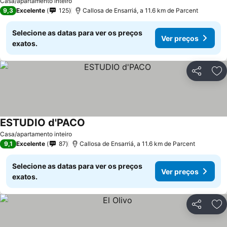
Casa/apartamento inteiro
9,3
Excelente
125
Callosa de Ensarriá, a 11.6 km de Parcent
Selecione as datas para ver os preços
Ver preços
exatos.
Partilhar
Ad
ESTUDIO d'PACO
Casa/apartamento inteiro
9,1
Excelente
87
Callosa de Ensarriá, a 11.6 km de Parcent
Selecione as datas para ver os preços
Ver preços
exatos.
Partilhar
Ad