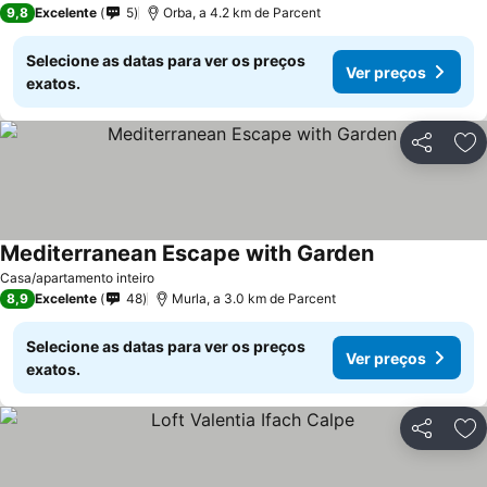
9,8
Excelente
5
Orba, a 4.2 km de Parcent
Selecione as datas para ver os preços
Ver preços
exatos.
Partilhar
Ad
Mediterranean Escape with Garden
Casa/apartamento inteiro
8,9
Excelente
48
Murla, a 3.0 km de Parcent
Selecione as datas para ver os preços
Ver preços
exatos.
Partilhar
Ad