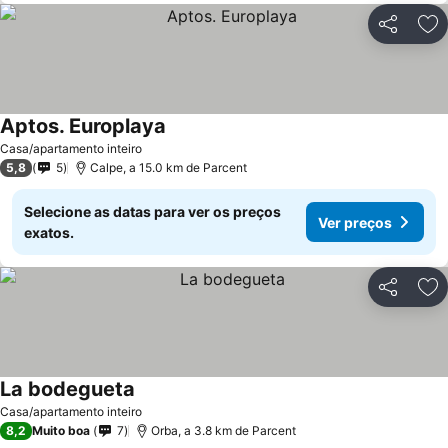
Partilhar
Ad
Aptos. Europlaya
Casa/apartamento inteiro
5,8
5
Calpe, a 15.0 km de Parcent
Selecione as datas para ver os preços
Ver preços
exatos.
Partilhar
Ad
La bodegueta
Casa/apartamento inteiro
8,2
Muito boa
7
Orba, a 3.8 km de Parcent