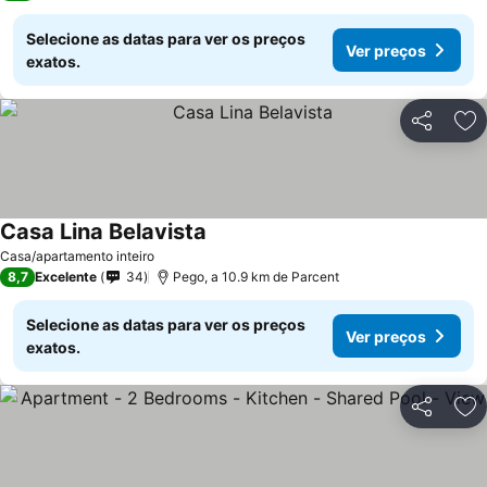
Selecione as datas para ver os preços
Ver preços
exatos.
Partilhar
Ad
Casa Lina Belavista
Casa/apartamento inteiro
8,7
Excelente
34
Pego, a 10.9 km de Parcent
Selecione as datas para ver os preços
Ver preços
exatos.
Partilhar
Ad