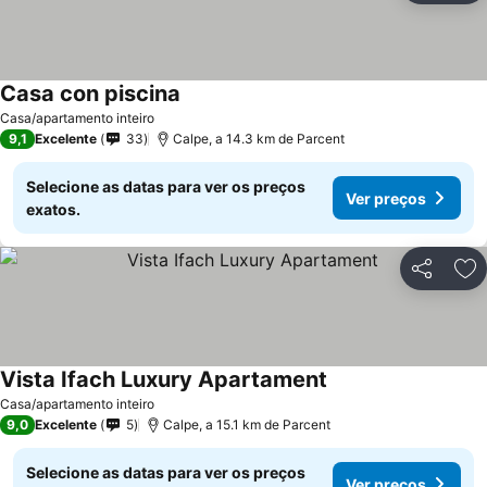
Casa con piscina
Casa/apartamento inteiro
9,1
Excelente
33
Calpe, a 14.3 km de Parcent
Selecione as datas para ver os preços
Ver preços
exatos.
Partilhar
Ad
Vista Ifach Luxury Apartament
Casa/apartamento inteiro
9,0
Excelente
5
Calpe, a 15.1 km de Parcent
Selecione as datas para ver os preços
Ver preços