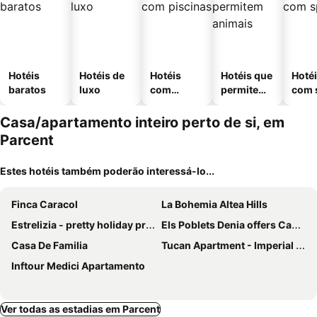
Hotéis
Hotéis de
Hotéis
Hotéis que
Hoté
baratos
luxo
com
permitem
com 
piscinas
animais
Casa/apartamento inteiro perto de si, em
Parcent
Estes hotéis também poderão interessá-lo...
Finca Caracol
La Bohemia Altea Hills
Estrelizia - pretty holiday property with garden and private pool in Calpe
Els Poblets Denia offers Casa Crosby - Private studio within walking distance to the beach
Casa De Familia
Tucan Apartment - Imperial Park - Sea View, 6 Pools, Terrace
Inftour Medici Apartamento
Ver todas as estadias em Parcent