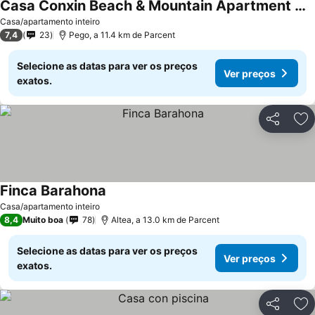
Casa Conxin Beach & Mountain Apartment Costa Blanca
Casa/apartamento inteiro
7,4
23
Pego, a 11.4 km de Parcent
Selecione as datas para ver os preços
Ver preços
exatos.
Partilhar
Ad
Finca Barahona
Casa/apartamento inteiro
8,4
Muito boa
78
Altea, a 13.0 km de Parcent
Selecione as datas para ver os preços
Ver preços
exatos.
Partilhar
Ad