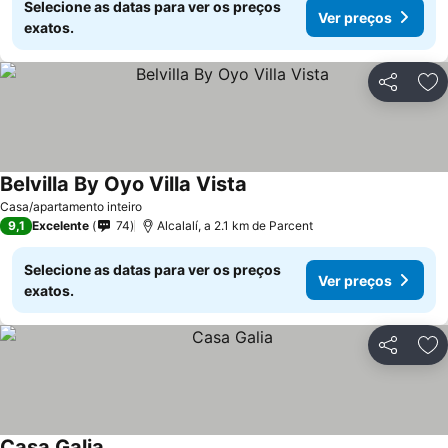
Selecione as datas para ver os preços
Ver preços
exatos.
Partilhar
Ad
Belvilla By Oyo Villa Vista
Casa/apartamento inteiro
9,1
Excelente
74
Alcalalí, a 2.1 km de Parcent
Selecione as datas para ver os preços
Ver preços
exatos.
Partilhar
Ad
Casa Galia