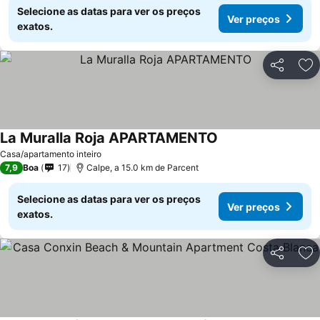
Selecione as datas para ver os preços
Ver preços
exatos.
Partilhar
Ad
La Muralla Roja APARTAMENTO
Casa/apartamento inteiro
7,9
Boa
17
Calpe, a 15.0 km de Parcent
Selecione as datas para ver os preços
Ver preços
exatos.
Partilhar
Ad