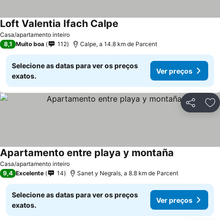
Loft Valentia Ifach Calpe
Casa/apartamento inteiro
8,1
Muito boa
112
Calpe, a 14.8 km de Parcent
Selecione as datas para ver os preços
Ver preços
exatos.
Partilhar
Ad
Apartamento entre playa y montaña
Casa/apartamento inteiro
9,4
Excelente
14
Sanet y Negrals, a 8.8 km de Parcent
Selecione as datas para ver os preços
Ver preços
exatos.