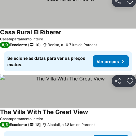
Partilhar
Ad
Casa Rural El Riberer
Casa/apartamento inteiro
8,9
Excelente
10
Benisa, a 10.7 km de Parcent
Selecione as datas para ver os preços
Ver preços
exatos.
Partilhar
Ad
The Villa With The Great View
Casa/apartamento inteiro
9,5
Excelente
18
Alcalalí, a 1.8 km de Parcent