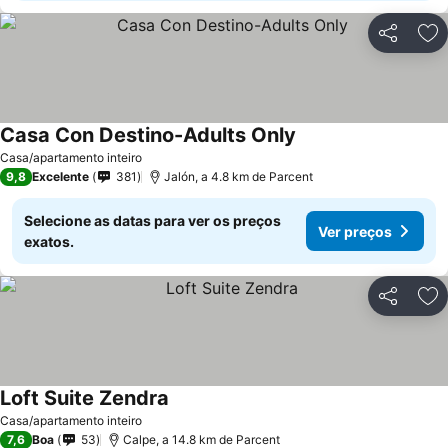
Partilhar
Ad
Casa Con Destino-Adults Only
Casa/apartamento inteiro
9,8
Excelente
381
Jalón, a 4.8 km de Parcent
Selecione as datas para ver os preços
Ver preços
exatos.
Partilhar
Ad
Loft Suite Zendra
Casa/apartamento inteiro
7,6
Boa
53
Calpe, a 14.8 km de Parcent