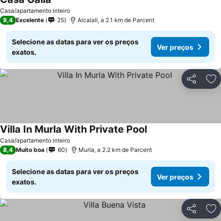
Casa/apartamento inteiro
9,4
Excelente
25
Alcalalí, a 2.1 km de Parcent
Selecione as datas para ver os preços
Ver preços
exatos.
Partilhar
Ad
Villa In Murla With Private Pool
Casa/apartamento inteiro
8,4
Muito boa
60
Murla, a 2.2 km de Parcent
Selecione as datas para ver os preços
Ver preços
exatos.
Partilhar
Ad