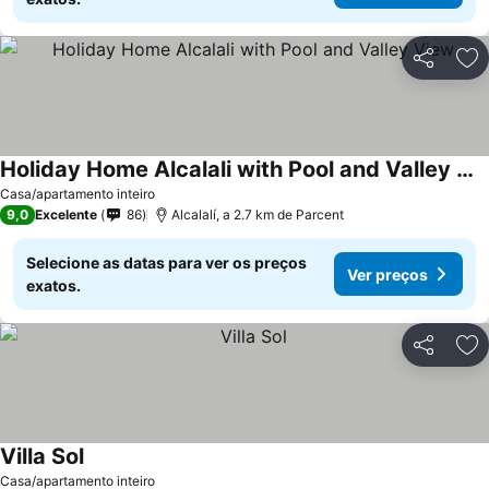
Partilhar
Ad
Holiday Home Alcalali with Pool and Valley View
Casa/apartamento inteiro
9,0
Excelente
86
Alcalalí, a 2.7 km de Parcent
Selecione as datas para ver os preços
Ver preços
exatos.
Partilhar
Ad
Villa Sol
Casa/apartamento inteiro