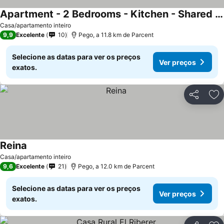
Apartment - 2 Bedrooms - Kitchen - Shared Pool - View
Casa/apartamento inteiro
9,9
Excelente
10
Pego, a 11.8 km de Parcent
Selecione as datas para ver os preços
Ver preços
exatos.
Partilhar
Ad
Reina
Casa/apartamento inteiro
9,6
Excelente
21
Pego, a 12.0 km de Parcent
Selecione as datas para ver os preços
Ver preços
exatos.