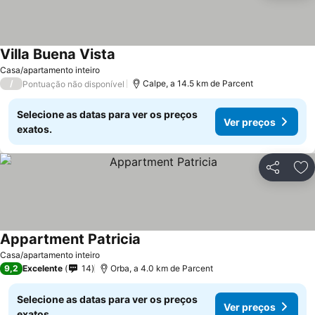
Villa Buena Vista
Casa/apartamento inteiro
/
Calpe, a 14.5 km de Parcent
Pontuação não disponível
Selecione as datas para ver os preços
Ver preços
exatos.
Partilhar
Ad
Appartment Patricia
Casa/apartamento inteiro
9,2
Excelente
14
Orba, a 4.0 km de Parcent
Selecione as datas para ver os preços
Ver preços
exatos.