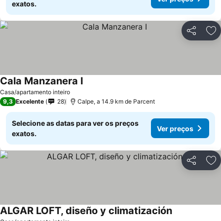
exatos.
Partilhar
Ad
Cala Manzanera I
Casa/apartamento inteiro
9,3
Excelente
28
Calpe, a 14.9 km de Parcent
Selecione as datas para ver os preços
Ver preços
exatos.
Partilhar
Ad
ALGAR LOFT, diseño y climatización