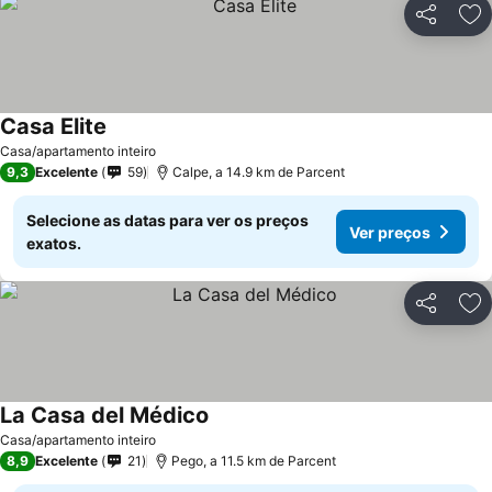
Partilhar
Ad
Casa Elite
Casa/apartamento inteiro
9,3
Excelente
59
Calpe, a 14.9 km de Parcent
Selecione as datas para ver os preços
Ver preços
exatos.
Partilhar
Ad
La Casa del Médico
Casa/apartamento inteiro
8,9
Excelente
21
Pego, a 11.5 km de Parcent