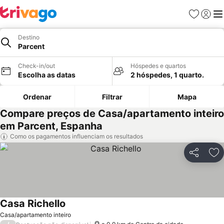
Favoritos
Iniciar
Me
Destino
Parcent
Check-in/out
Hóspedes e quartos
Escolha as datas
2 hóspedes, 1 quarto.
Ordenar
Filtrar
Mapa
Compare preços de Casa/apartamento inteiro
em Parcent, Espanha
Como os pagamentos influenciam os resultados
Partilhar
Ad
Casa Richello
Casa/apartamento inteiro