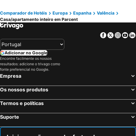
Comparador de Hotéis
Europa
Espanha
Valência
Casa/apartamento inteiro em Parcent
Facebook
Twitter
Insta
Yo
Adicionar no Google
Encontre facilmente os nossos
resultados: adicione o trivago como
fonte preferencial no Google.
Empresa
Os nossos produtos
Termos e políticas
Suporte