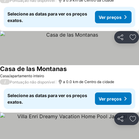
/
a 0.9 km de Centro da cidade
Pontuação não disponível
Selecione as datas para ver os preços
Ver preços
exatos.
Partilhar
Ad
Casa de las Montanas
Casa/apartamento inteiro
/
a 0.0 km de Centro da cidade
Pontuação não disponível
Selecione as datas para ver os preços
Ver preços
exatos.
Partilhar
Ad