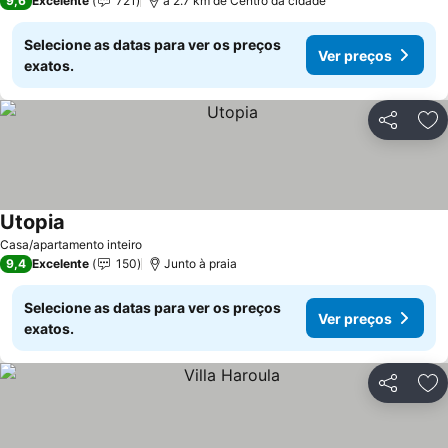
9,6
Excelente
721
a 2.7 km de Centro da cidade
Selecione as datas para ver os preços
Ver preços
exatos.
Partilhar
Ad
Utopia
Casa/apartamento inteiro
9,4
Excelente
150
Junto à praia
Selecione as datas para ver os preços
Ver preços
exatos.
Partilhar
Ad