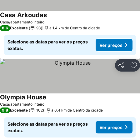
Casa Arkoudas
Casa/apartamento inteiro
8,6
Excelente
93
a 1.4 km de Centro da cidade
Selecione as datas para ver os preços
Ver preços
exatos.
Partilhar
Ad
Olympia House
Casa/apartamento inteiro
9,8
Excelente
102
a 0.4 km de Centro da cidade
Selecione as datas para ver os preços
Ver preços
exatos.