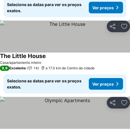
Selecione as datas para ver os preços
Ver preços
exatos.
Partilhar
Ad
The Little House
Casa/apartamento inteiro
9,9
Excelente
14
a 17.0 km de Centro da cidade
Selecione as datas para ver os preços
Ver preços
exatos.
Partilhar
Ad