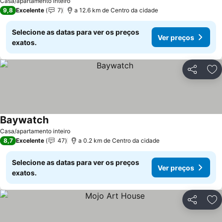
Casa/apartamento inteiro
9,8
Excelente
7
a 12.6 km de Centro da cidade
Selecione as datas para ver os preços
Ver preços
exatos.
Partilhar
Ad
Baywatch
Casa/apartamento inteiro
8,7
Excelente
47
a 0.2 km de Centro da cidade
Selecione as datas para ver os preços
Ver preços
exatos.
Partilhar
Ad