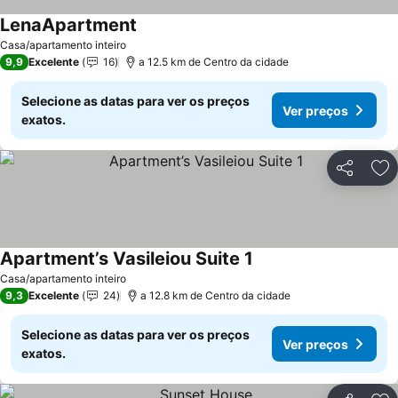
LenaApartment
Casa/apartamento inteiro
9,9
Excelente
16
a 12.5 km de Centro da cidade
Selecione as datas para ver os preços
Ver preços
exatos.
Partilhar
Ad
Apartment’s Vasileiou Suite 1
Casa/apartamento inteiro
9,3
Excelente
24
a 12.8 km de Centro da cidade
Selecione as datas para ver os preços
Ver preços
exatos.