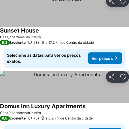
Partilhar
Ad
Sunset House
Casa/apartamento inteiro
9,3
Excelente
23
a 17.2 km de Centro da cidade
Selecione as datas para ver os preços
Ver preços
exatos.
Partilhar
Ad
Domus Inn Luxury Apartments
Casa/apartamento inteiro
9,8
Excelente
73
a 0.2 km de Centro da cidade