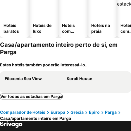
Hotéis
Hotéis de
Hotéis
Hotéis na
Hoté
baratos
luxo
com
praia
com
piscinas
esta
ment
Casa/apartamento inteiro perto de si, em
Parga
Estes hotéis também poderão interessá-lo...
Filoxenia Sea View
Korali House
Ver todas as estadias em Parga
Comparador de Hotéis
Europa
Grécia
Epiro
Parga
Casa/apartamento inteiro em Parga