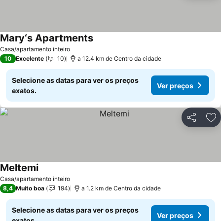
Mary‘s Apartments
Casa/apartamento inteiro
10
Excelente
10
a 12.4 km de Centro da cidade
Selecione as datas para ver os preços
Ver preços
exatos.
Partilhar
Ad
Meltemi
Casa/apartamento inteiro
8,4
Muito boa
194
a 1.2 km de Centro da cidade
Selecione as datas para ver os preços
Ver preços
exatos.