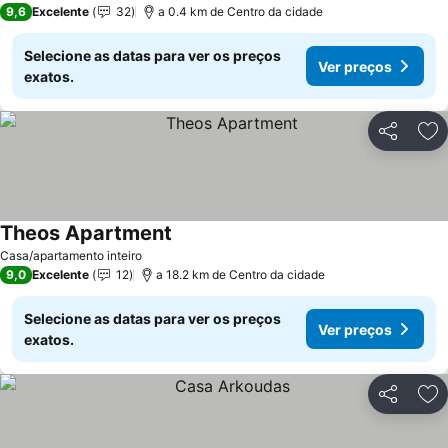
9,6
Excelente
32
a 0.4 km de Centro da cidade
Selecione as datas para ver os preços
Ver preços
exatos.
Partilhar
Ad
Theos Apartment
Casa/apartamento inteiro
9,0
Excelente
12
a 18.2 km de Centro da cidade
Selecione as datas para ver os preços
Ver preços
exatos.
Partilhar
Ad