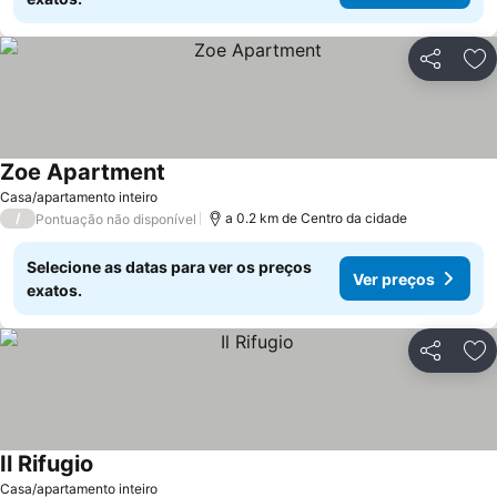
Partilhar
Ad
Zoe Apartment
Casa/apartamento inteiro
/
a 0.2 km de Centro da cidade
Pontuação não disponível
Selecione as datas para ver os preços
Ver preços
exatos.
Partilhar
Ad
Il Rifugio
Casa/apartamento inteiro