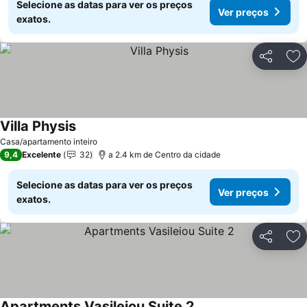
Selecione as datas para ver os preços
Ver preços
exatos.
Partilhar
Ad
Villa Physis
Casa/apartamento inteiro
9,4
Excelente
32
a 2.4 km de Centro da cidade
Selecione as datas para ver os preços
Ver preços
exatos.
Partilhar
Ad
Apartments Vasileiou Suite 2