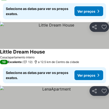
Selecione as datas para ver os preços
Ver preços
exatos.
Partilhar
Ad
Little Dream House
Casa/apartamento inteiro
10
Excelente
12
a 12.5 km de Centro da cidade
Selecione as datas para ver os preços
Ver preços
exatos.
Partilhar
Ad