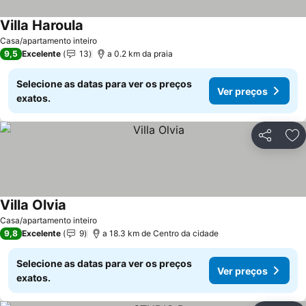
Villa Haroula
Casa/apartamento inteiro
9,5
Excelente
13
a 0.2 km da praia
Selecione as datas para ver os preços
Ver preços
exatos.
Partilhar
Ad
Villa Olvia
Casa/apartamento inteiro
9,8
Excelente
9
a 18.3 km de Centro da cidade
Selecione as datas para ver os preços
Ver preços
exatos.