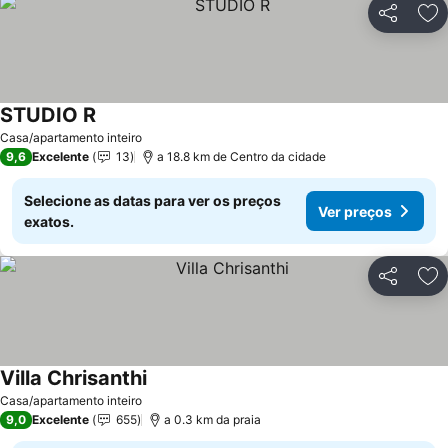
Partilhar
Ad
STUDIO R
Casa/apartamento inteiro
9,6
Excelente
13
a 18.8 km de Centro da cidade
Selecione as datas para ver os preços
Ver preços
exatos.
Partilhar
Ad
Villa Chrisanthi
Casa/apartamento inteiro
9,0
Excelente
655
a 0.3 km da praia