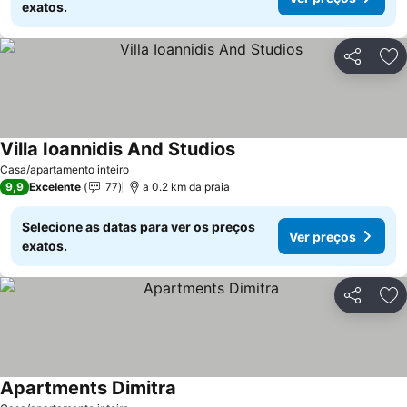
exatos.
Partilhar
Ad
Villa Ioannidis And Studios
Casa/apartamento inteiro
9,9
Excelente
77
a 0.2 km da praia
Selecione as datas para ver os preços
Ver preços
exatos.
Partilhar
Ad
Apartments Dimitra