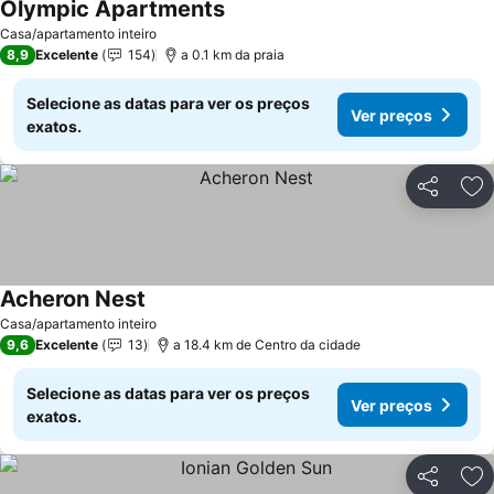
Olympic Apartments
Casa/apartamento inteiro
8,9
Excelente
154
a 0.1 km da praia
Selecione as datas para ver os preços
Ver preços
exatos.
Partilhar
Ad
Acheron Nest
Casa/apartamento inteiro
9,6
Excelente
13
a 18.4 km de Centro da cidade
Selecione as datas para ver os preços
Ver preços
exatos.
Partilhar
Ad