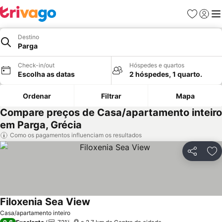
Favoritos
Iniciar
Me
Destino
Parga
Check-in/out
Hóspedes e quartos
Escolha as datas
2 hóspedes, 1 quarto.
Ordenar
Filtrar
Mapa
Compare preços de Casa/apartamento inteiro
em Parga, Grécia
Como os pagamentos influenciam os resultados
Partilhar
Ad
Filoxenia Sea View
Casa/apartamento inteiro