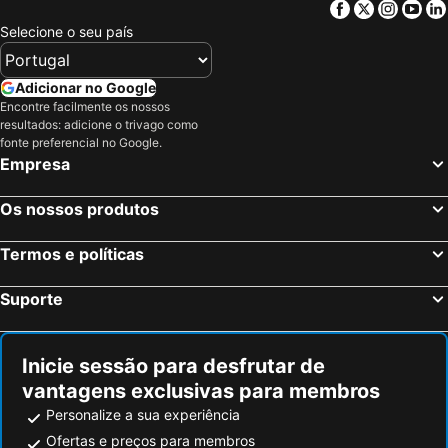
Facebook
Twitter
Insta
Yo
Selecione o seu país
Adicionar no Google
Encontre facilmente os nossos
resultados: adicione o trivago como
fonte preferencial no Google.
Empresa
Os nossos produtos
Termos e políticas
Suporte
Inicie sessão para desfrutar de
vantagens exclusivas para membros
Personalize a sua experiência
Ofertas e preços para membros