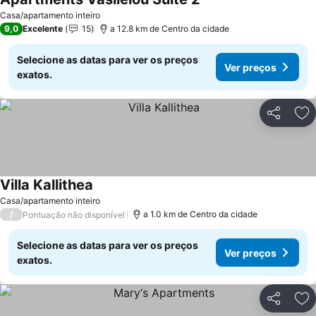
Casa/apartamento inteiro
9,0
Excelente
15
a 12.8 km de Centro da cidade
Selecione as datas para ver os preços
Ver preços
exatos.
Partilhar
Ad
Villa Kallithea
Casa/apartamento inteiro
/
a 1.0 km de Centro da cidade
Pontuação não disponível
Selecione as datas para ver os preços
Ver preços
exatos.
Partilhar
Ad