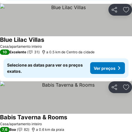
Partilhar
Ad
Blue Lilac Villas
Casa/apartamento inteiro
10
Excelente
31
a 0.5 km de Centro da cidade
Selecione as datas para ver os preços
Ver preços
exatos.
Partilhar
Ad
Babis Taverna & Rooms
Casa/apartamento inteiro
7,6
Boa
82
a 0.6 km da praia