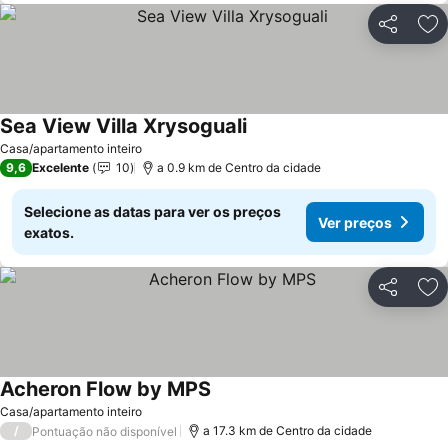
Partilhar
Ad
Sea View Villa Xrysoguali
Casa/apartamento inteiro
9,6
Excelente
10
a 0.9 km de Centro da cidade
Selecione as datas para ver os preços
Ver preços
exatos.
Partilhar
Ad
Acheron Flow by ΜΡS
Casa/apartamento inteiro
/
a 17.3 km de Centro da cidade
Pontuação não disponível