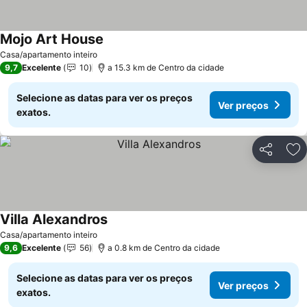
Mojo Art House
Casa/apartamento inteiro
9,7
Excelente
10
a 15.3 km de Centro da cidade
Selecione as datas para ver os preços
Ver preços
exatos.
Partilhar
Ad
Villa Alexandros
Casa/apartamento inteiro
9,6
Excelente
56
a 0.8 km de Centro da cidade
Selecione as datas para ver os preços
Ver preços
exatos.