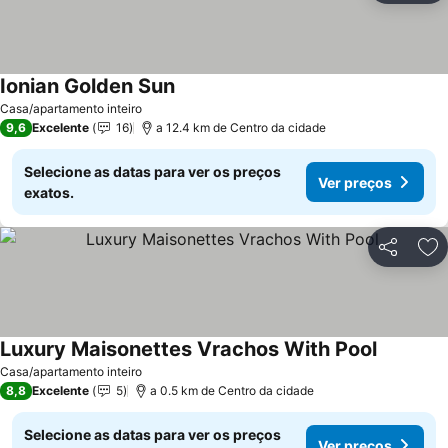
Ionian Golden Sun
Casa/apartamento inteiro
9,6
Excelente
16
a 12.4 km de Centro da cidade
Selecione as datas para ver os preços
Ver preços
exatos.
Partilhar
Ad
Luxury Maisonettes Vrachos With Pool
Casa/apartamento inteiro
8,8
Excelente
5
a 0.5 km de Centro da cidade
Selecione as datas para ver os preços
Ver preços