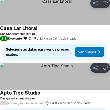
Partilhar
Ad
Casa Lar Litoral
Casa/apartamento inteiro
9,8
Excelente
6
a 8.1 km de Centro da cidade
Selecione as datas para ver os preços
Ver preços
exatos.
Partilhar
Ad
Apto Tipo Studio
Casa/apartamento inteiro
/
a 4.0 km de Centro da cidade
Pontuação não disponível