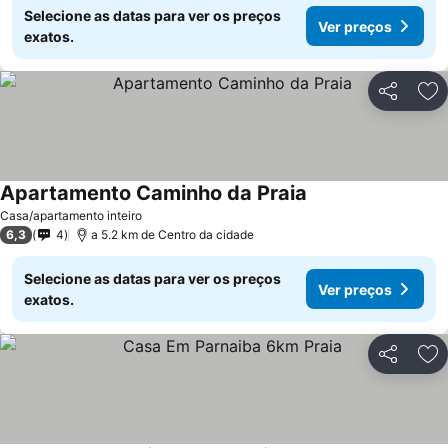
Selecione as datas para ver os preços
Ver preços
exatos.
Partilhar
Ad
Apartamento Caminho da Praia
Casa/apartamento inteiro
6,3
4
a 5.2 km de Centro da cidade
Selecione as datas para ver os preços
Ver preços
exatos.
Partilhar
Ad