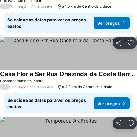
Casa/apartamento inteiro
/
a 1.6 km de Centro da cidade
Pontuação não disponível
Selecione as datas para ver os preços
Ver preços
exatos.
Partilhar
Ad
Casa Flor e Ser Rua Onezinda da Costa Barros ,80
Casa/apartamento inteiro
/
a 4.2 km de Centro da cidade
Pontuação não disponível
Selecione as datas para ver os preços
Ver preços
exatos.
Partilhar
Ad