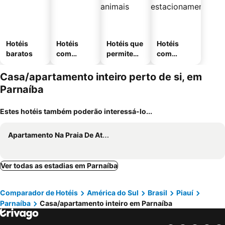
Hotéis
Hotéis
Hotéis que
Hotéis
baratos
com
permitem
com
piscinas
animais
estaciona
mento
Casa/apartamento inteiro perto de si, em
Parnaíba
Estes hotéis também poderão interessá-lo...
Apartamento Na Praia De Atalaia
Ver todas as estadias em Parnaíba
Comparador de Hotéis
América do Sul
Brasil
Piauí
Parnaíba
Casa/apartamento inteiro em Parnaíba