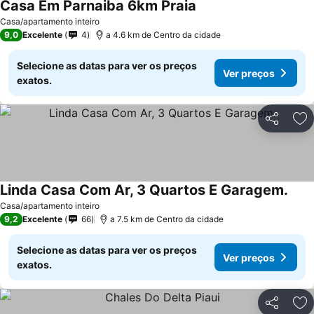
Casa Em Parnaiba 6km Praia
Casa/apartamento inteiro
9,0
Excelente
4
a 4.6 km de Centro da cidade
Selecione as datas para ver os preços
Ver preços
exatos.
Partilhar
Ad
Linda Casa Com Ar, 3 Quartos E Garagem.
Casa/apartamento inteiro
9,2
Excelente
66
a 7.5 km de Centro da cidade
Selecione as datas para ver os preços
Ver preços
exatos.
Partilhar
Ad