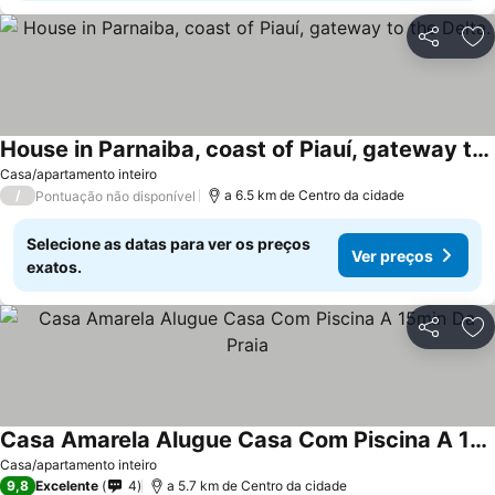
Partilhar
Ad
House in Parnaiba, coast of Piauí, gateway to the Delta.
Casa/apartamento inteiro
/
a 6.5 km de Centro da cidade
Pontuação não disponível
Selecione as datas para ver os preços
Ver preços
exatos.
Partilhar
Ad
Casa Amarela Alugue Casa Com Piscina A 15min Da Praia
Casa/apartamento inteiro
9,8
Excelente
4
a 5.7 km de Centro da cidade