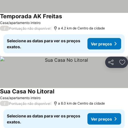
Temporada AK Freitas
Casa/apartamento inteiro
/
a 4.2 km de Centro da cidade
Pontuação não disponível
Selecione as datas para ver os preços
Ver preços
exatos.
Partilhar
Ad
Sua Casa No Litoral
Casa/apartamento inteiro
/
a 8.0 km de Centro da cidade
Pontuação não disponível
Selecione as datas para ver os preços
Ver preços
exatos.