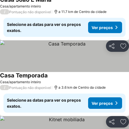
Casa/apartamento inteiro
/
a 11.7 km de Centro da cidade
Pontuação não disponível
Selecione as datas para ver os preços
Ver preços
exatos.
Partilhar
Ad
Casa Temporada
Casa/apartamento inteiro
/
a 3.6 km de Centro da cidade
Pontuação não disponível
Selecione as datas para ver os preços
Ver preços
exatos.
Partilhar
Ad