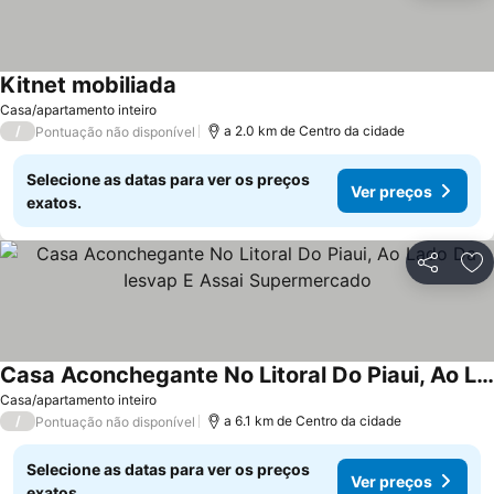
Kitnet mobiliada
Casa/apartamento inteiro
/
a 2.0 km de Centro da cidade
Pontuação não disponível
Selecione as datas para ver os preços
Ver preços
exatos.
Partilhar
Ad
Casa Aconchegante No Litoral Do Piaui, Ao Lado Da Iesvap E Assai Supermercado
Casa/apartamento inteiro
/
a 6.1 km de Centro da cidade
Pontuação não disponível
Selecione as datas para ver os preços
Ver preços
exatos.