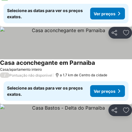
Selecione as datas para ver os preços
Ver preços
exatos.
Partilhar
Ad
Casa aconchegante em Parnaiba
Casa/apartamento inteiro
/
a 1.7 km de Centro da cidade
Pontuação não disponível
Selecione as datas para ver os preços
Ver preços
exatos.
Partilhar
Ad