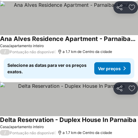
Partilhar
Ad
Ana Alves Residence Apartment - Parnaiba- Piauí
Casa/apartamento inteiro
/
a 1.7 km de Centro da cidade
Pontuação não disponível
Selecione as datas para ver os preços
Ver preços
exatos.
Partilhar
Ad
Delta Reservation - Duplex House In Parnaiba
Casa/apartamento inteiro
/
a 1.7 km de Centro da cidade
Pontuação não disponível