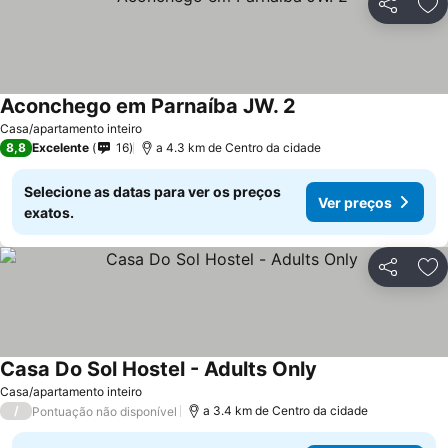
Partilhar
Ad
Aconchego em Parnaíba JW. 2
Casa/apartamento inteiro
8,8
Excelente
16
a 4.3 km de Centro da cidade
Selecione as datas para ver os preços
Ver preços
exatos.
Partilhar
Ad
Casa Do Sol Hostel - Adults Only
Casa/apartamento inteiro
/
a 3.4 km de Centro da cidade
Pontuação não disponível