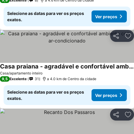
9,9
Excelente
8
a 4.6 km de Centro da cidade
Selecione as datas para ver os preços
Ver preços
exatos.
Partilhar
Ad
Casa praiana - agradável e confortável ambiente com ar-condicionado
Casa/apartamento inteiro
9,5
Excelente
31
a 4.0 km de Centro da cidade
Selecione as datas para ver os preços
Ver preços
exatos.
Partilhar
Ad