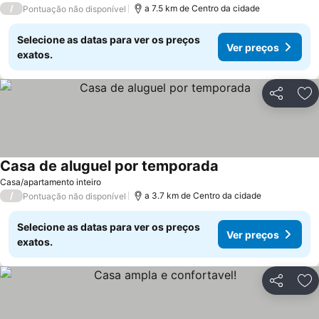
/
a 7.5 km de Centro da cidade
Pontuação não disponível
Selecione as datas para ver os preços
Ver preços
exatos.
Partilhar
Ad
Casa de aluguel por temporada
Casa/apartamento inteiro
/
a 3.7 km de Centro da cidade
Pontuação não disponível
Selecione as datas para ver os preços
Ver preços
exatos.
Partilhar
Ad