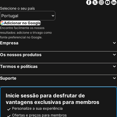
Facebook
Twitter
Insta
Yo
Selecione o seu país
Adicionar no Google
Encontre facilmente os nossos
resultados: adicione o trivago como
fonte preferencial no Google.
Empresa
Os nossos produtos
Termos e políticas
Suporte
Inicie sessão para desfrutar de
vantagens exclusivas para membros
Personalize a sua experiência
Ofertas e preços para membros