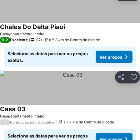
Chales Do Delta Piaui
Casa/apartamento inteiro
9,2
Excelente
82
a 5.8 km de Centro da cidade
Selecione as datas para ver os preços
Ver preços
exatos.
Partilhar
Ad
Casa 03
Casa/apartamento inteiro
/
a 7.7 km de Centro da cidade
Pontuação não disponível
Selecione as datas para ver os preços
Ver preços