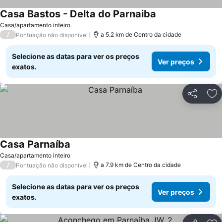
Casa Bastos - Delta do Parnaiba
Casa/apartamento inteiro
/
a 5.2 km de Centro da cidade
Pontuação não disponível
Selecione as datas para ver os preços
Ver preços
exatos.
Partilhar
Ad
Casa Parnaíba
Casa/apartamento inteiro
/
a 7.9 km de Centro da cidade
Pontuação não disponível
Selecione as datas para ver os preços
Ver preços
exatos.