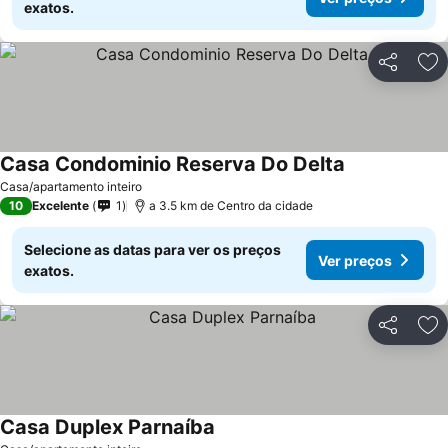
exatos.
Partilhar
Ad
Casa Condominio Reserva Do Delta
Casa/apartamento inteiro
10
Excelente
1
a 3.5 km de Centro da cidade
Selecione as datas para ver os preços
Ver preços
exatos.
Partilhar
Ad
Casa Duplex Parnaíba