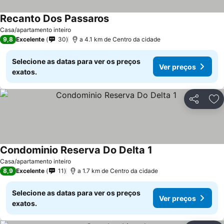
Recanto Dos Passaros
Casa/apartamento inteiro
9,8
Excelente
30
a 4.1 km de Centro da cidade
Selecione as datas para ver os preços
Ver preços
exatos.
Partilhar
Ad
Condominio Reserva Do Delta 1
Casa/apartamento inteiro
8,9
Excelente
11
a 1.7 km de Centro da cidade
Selecione as datas para ver os preços
Ver preços
exatos.