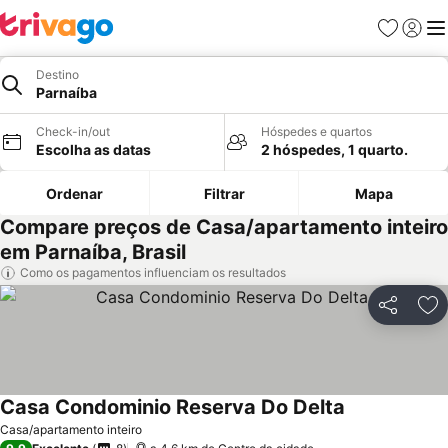
Favoritos
Iniciar
Me
Destino
Parnaíba
Check-in/out
Hóspedes e quartos
Escolha as datas
2 hóspedes, 1 quarto.
Ordenar
Filtrar
Mapa
Compare preços de Casa/apartamento inteiro
em Parnaíba, Brasil
Como os pagamentos influenciam os resultados
Partilhar
Ad
Casa Condominio Reserva Do Delta
Casa/apartamento inteiro