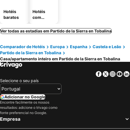
Hotéis
Hotéis
baratos
com
estaciona
mento
Ver todas as estadias em Partido de la Sierra en Tobalina
Comparador de Hotéis
Europa
Espanha
Castela e Leão
Partido de la Sierra en Tobalina
Casa/apartamento inteiro em Partido de la Sierra en Tobalina
Facebook
Twitter
Insta
Yo
Selecione o seu país
Adicionar no Google
Encontre facilmente os nossos
resultados: adicione o trivago como
fonte preferencial no Google.
Empresa