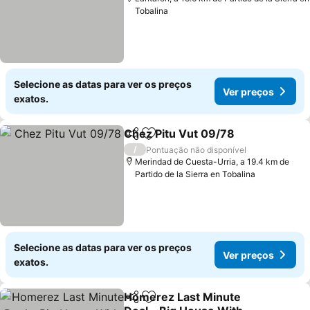
Tobalina
Selecione as datas para ver os preços
Ver preços
exatos.
Chez Pitu Vut 09/78
Partilhar
Adicionar aos favoritos
Ver p
/
Pontuação não disponível
Merindad de Cuesta-Urria, a 19.4 km de
Partido de la Sierra en Tobalina
Selecione as datas para ver os preços
Ver preços
exatos.
Homerez Last Minute
Partilhar
Adicionar aos favoritos