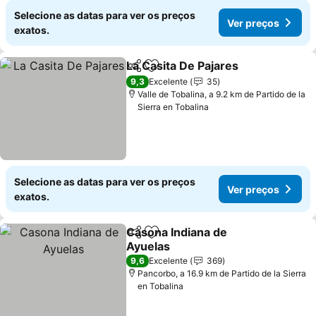
Selecione as datas para ver os preços
Ver preços
exatos.
La Casita De Pajares
Partilhar
Adicionar aos favoritos
Ver p
9,3
Excelente
35
Valle de Tobalina, a 9.2 km de Partido de la
Sierra en Tobalina
Selecione as datas para ver os preços
Ver preços
exatos.
Casona Indiana de
Partilhar
Adicionar aos favoritos
Ayuelas
Ver preços
9,6
Excelente
369
Pancorbo, a 16.9 km de Partido de la Sierra
en Tobalina