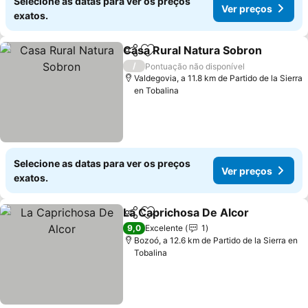
Selecione as datas para ver os preços
Ver preços
exatos.
Casa Rural Natura Sobron
Partilhar
Adicionar aos favoritos
/
Pontuação não disponível
Valdegovia, a 11.8 km de Partido de la Sierra
en Tobalina
Selecione as datas para ver os preços
Ver preços
exatos.
La Caprichosa De Alcor
Partilhar
Adicionar aos favoritos
Ve
9,0
Excelente
1
Bozoó, a 12.6 km de Partido de la Sierra en
Tobalina