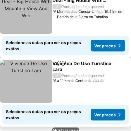
Deal - Big House With
Mountain View And Wifi
Ver preços
/
Pontuação não disponível
Merindad de Cuesta-Urria, a 19.4 km de
Partido de la Sierra en Tobalina
Selecione as datas para ver os preços
Ver preços
exatos.
Vivienda De Uso Turistico
Partilhar
Adicionar aos favoritos
Lara
Ver preços
/
Pontuação não disponível
a 1.1 km de Centro da cidade
Selecione as datas para ver os preços
Ver preços
exatos.
Mostrar mais