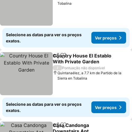
Tobalina
Selecione as datas para ver os preços
Ver preços
exatos.
Country House El Establo
Partilhar
Adicionar aos favoritos
With Private Garden
Ver preços
/
Pontuação não disponível
Quintanaélez, a 7.7 km de Partido de la
Sierra en Tobalina
Selecione as datas para ver os preços
Ver preços
exatos.
Casa Candonga
Partilhar
Adicionar aos favoritos
Downstairs Apt