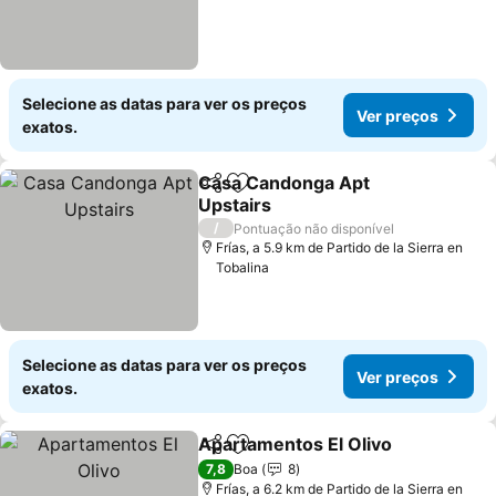
Selecione as datas para ver os preços
Ver preços
exatos.
Casa Candonga Apt
Partilhar
Adicionar aos favoritos
Upstairs
Ver preços
/
Pontuação não disponível
Frías, a 5.9 km de Partido de la Sierra en
Tobalina
Selecione as datas para ver os preços
Ver preços
exatos.
Apartamentos El Olivo
Partilhar
Adicionar aos favoritos
Ver
7,8
Boa
8
Frías, a 6.2 km de Partido de la Sierra en