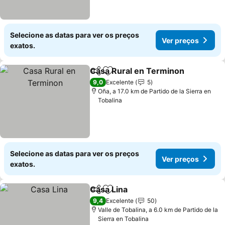
Selecione as datas para ver os preços
Ver preços
exatos.
Casa Rural en Terminon
Partilhar
Adicionar aos favoritos
Ve
9,0
Excelente
5
Oña, a 17.0 km de Partido de la Sierra en
Tobalina
Selecione as datas para ver os preços
Ver preços
exatos.
Casa Lina
Partilhar
Adicionar aos favoritos
Ver preços
9,4
Excelente
50
Valle de Tobalina, a 6.0 km de Partido de la
Sierra en Tobalina