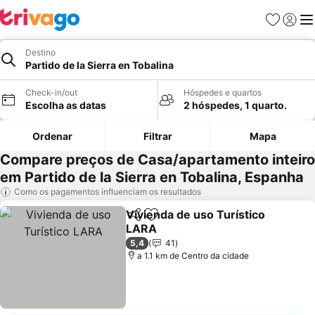
Favoritos
Iniciar
Me
Destino
Partido de la Sierra en Tobalina
Check-in/out
Hóspedes e quartos
Escolha as datas
2 hóspedes, 1 quarto.
Ordenar
Filtrar
Mapa
Compare preços de Casa/apartamento inteiro
em Partido de la Sierra en Tobalina, Espanha
Como os pagamentos influenciam os resultados
Vivienda de uso Turístico
Partilhar
Adicionar aos favoritos
LARA
Ver preços
5,4
41
a 1.1 km de Centro da cidade