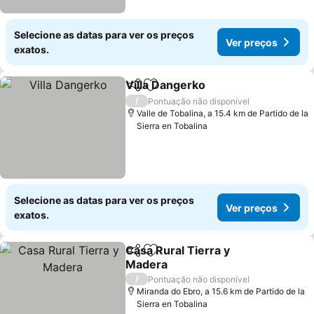
Selecione as datas para ver os preços
Ver preços
exatos.
Villa Dangerko
Partilhar
Adicionar aos favoritos
Ver preços
/
Pontuação não disponível
Valle de Tobalina, a 15.4 km de Partido de la
Sierra en Tobalina
Selecione as datas para ver os preços
Ver preços
exatos.
Casa Rural Tierra y
Partilhar
Adicionar aos favoritos
Madera
Ver preços
/
Pontuação não disponível
Miranda do Ebro, a 15.6 km de Partido de la
Sierra en Tobalina