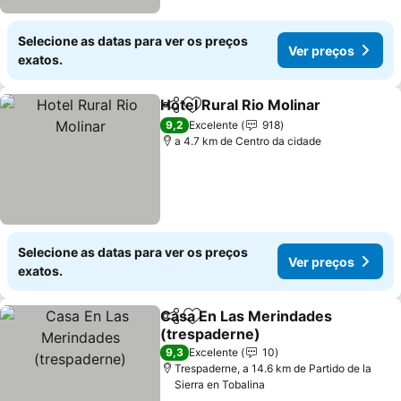
Selecione as datas para ver os preços
Ver preços
exatos.
Hotel Rural Rio Molinar
Partilhar
Adicionar aos favoritos
Ver
9,2
Excelente
918
a 4.7 km de Centro da cidade
Selecione as datas para ver os preços
Ver preços
exatos.
Casa En Las Merindades
Partilhar
Adicionar aos favoritos
(trespaderne)
Ver preços
9,3
Excelente
10
Trespaderne, a 14.6 km de Partido de la
Sierra en Tobalina