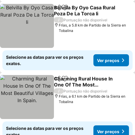
Belvilla By Oyo Casa Rural
Partilhar
Adicionar aos favoritos
Poza De La Torca Ii
Ver preços
/
Pontuação não disponível
Frías, a 5.8 km de Partido de la Sierra en
Tobalina
Selecione as datas para ver os preços
Ver preços
exatos.
Charming Rural House In
Partilhar
Adicionar aos favoritos
One Of The Most
Beautiful Villages In
Ver preços
/
Pontuação não disponível
Spain.
Frías, a 6.1 km de Partido de la Sierra en
Tobalina
Selecione as datas para ver os preços
Ver preços
exatos.