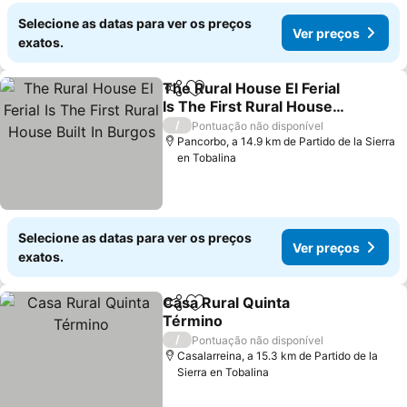
Selecione as datas para ver os preços
Ver preços
exatos.
The Rural House El Ferial
Partilhar
Adicionar aos favoritos
Is The First Rural House
Built In Burgos
Ver preços
/
Pontuação não disponível
Pancorbo, a 14.9 km de Partido de la Sierra
en Tobalina
Selecione as datas para ver os preços
Ver preços
exatos.
Casa Rural Quinta
Partilhar
Adicionar aos favoritos
Término
Ver preços
/
Pontuação não disponível
Casalarreina, a 15.3 km de Partido de la
Sierra en Tobalina