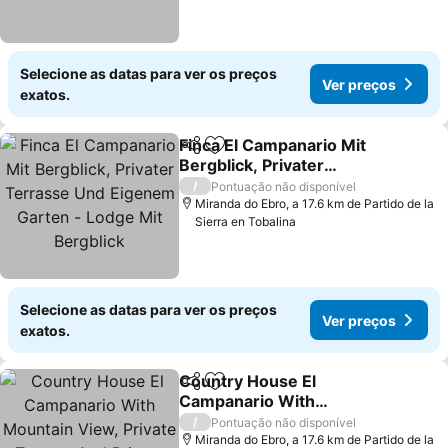
Selecione as datas para ver os preços
Ver preços
exatos.
Finca El Campanario Mit
Partilhar
Adicionar aos favoritos
Bergblick, Privater
Terrasse Und Eigenem
Ver preços
/
Pontuação não disponível
Garten - Lodge Mit
Miranda do Ebro, a 17.6 km de Partido de la
Sierra en Tobalina
Bergblick
Selecione as datas para ver os preços
Ver preços
exatos.
Country House El
Partilhar
Adicionar aos favoritos
Campanario With
Mountain View, Private
Ver preços
/
Pontuação não disponível
Terrace And Private
Miranda do Ebro, a 17.6 km de Partido de la