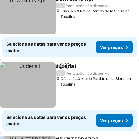
Ver preços
/
Pontuação não disponível
Frías, a 5.9 km de Partido de la Sierra en
Tobalina
Selecione as datas para ver os preços
Ver preços
exatos.
Juderia I
Partilhar
Adicionar aos favoritos
Ver preços
/
Pontuação não disponível
Oña, a 14.0 km de Partido de la Sierra en
Tobalina
Selecione as datas para ver os preços
Ver preços
exatos.