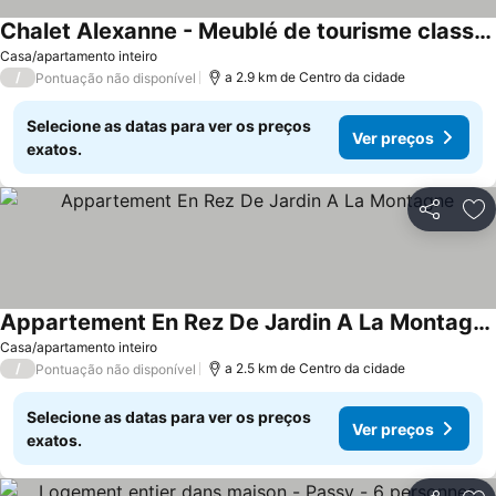
Chalet Alexanne - Meublé de tourisme classé 3 étoiles - Porte de St Gervais
Ver preços
Casa/apartamento inteiro
/
a 2.9 km de Centro da cidade
Pontuação não disponível
Selecione as datas para ver os preços
Ver preços
exatos.
Partilhar
Ad
Appartement En Rez De Jardin A La Montagne
Ver preços
Casa/apartamento inteiro
/
a 2.5 km de Centro da cidade
Pontuação não disponível
Selecione as datas para ver os preços
Ver preços
exatos.