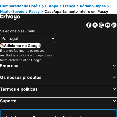
Comparador de Hotéis
Europa
França
Ródano-Alpes
Haute-Savoie
Passy
Casa/apartamento inteiro em Passy
Facebook
Twitter
Insta
Yo
Selecione o seu país
Adicionar no Google
Encontre facilmente os nossos
resultados: adicione o trivago como
fonte preferencial no Google.
Empresa
Os nossos produtos
Termos e políticas
Suporte