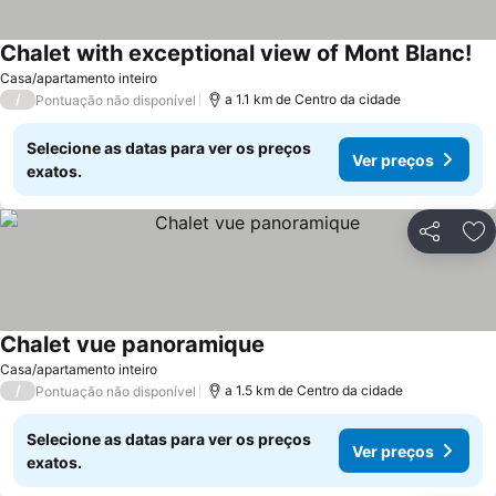
Chalet with exceptional view of Mont Blanc!
Ve
Casa/apartamento inteiro
/
a 1.1 km de Centro da cidade
Pontuação não disponível
Selecione as datas para ver os preços
Ver preços
exatos.
Partilhar
Ad
Chalet vue panoramique
Ver preços
Casa/apartamento inteiro
/
a 1.5 km de Centro da cidade
Pontuação não disponível
Selecione as datas para ver os preços
Ver preços
exatos.