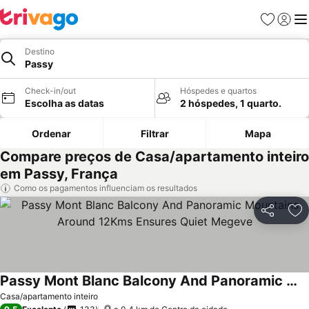
Favoritos
Iniciar
Me
Destino
Passy
Check-in/out
Hóspedes e quartos
Escolha as datas
2 hóspedes, 1 quarto.
Ordenar
Filtrar
Mapa
Compare preços de Casa/apartamento inteiro
em Passy, França
Como os pagamentos influenciam os resultados
Partilhar
Ad
Passy Mont Blanc Balcony And Panoramic Mountains Around 12Kms Ensures Quiet Megeve
Ver preços
Casa/apartamento inteiro