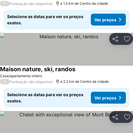
/
a 1.5 km de Centro da cidade
Pontuação não disponível
Selecione as datas para ver os preços
Ver preços
exatos.
Partilhar
Ad
Maison nature, ski, randos
Ver preços
Casa/apartamento inteiro
/
a 2.2 km de Centro da cidade
Pontuação não disponível
Selecione as datas para ver os preços
Ver preços
exatos.
Partilhar
Ad