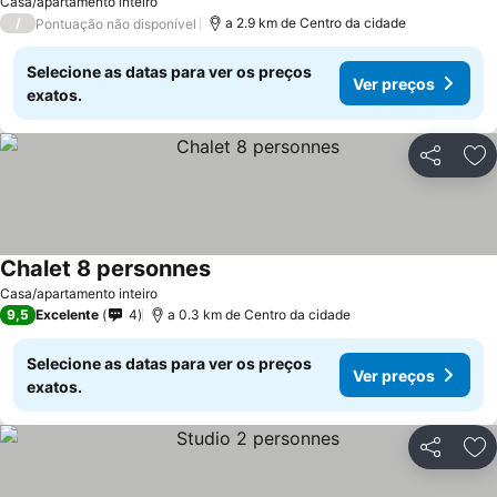
Casa/apartamento inteiro
/
a 2.9 km de Centro da cidade
Pontuação não disponível
Selecione as datas para ver os preços
Ver preços
exatos.
Partilhar
Ad
Chalet 8 personnes
Ver preços
Casa/apartamento inteiro
9,5
Excelente
4
a 0.3 km de Centro da cidade
Selecione as datas para ver os preços
Ver preços
exatos.
Partilhar
Ad