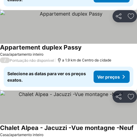
Partilhar
Ad
Appartement duplex Passy
Ver preços
Casa/apartamento inteiro
/
a 1.9 km de Centro da cidade
Pontuação não disponível
Selecione as datas para ver os preços
Ver preços
exatos.
Partilhar
Ad
Chalet Alpea - Jacuzzi -Vue montagne -Neuf
V
Casa/apartamento inteiro