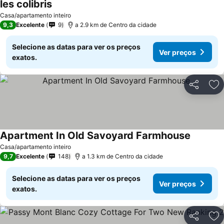
les colibris
Ver preços
Casa/apartamento inteiro
9,3
Excelente
9
a 2.9 km de Centro da cidade
Selecione as datas para ver os preços
Ver preços
exatos.
Partilhar
Ad
Apartment In Old Savoyard Farmhouse
Ver preç
Casa/apartamento inteiro
9,7
Excelente
148
a 1.3 km de Centro da cidade
Selecione as datas para ver os preços
Ver preços
exatos.
Partilhar
Ad