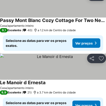
Passy Mont Blanc Cozy Cottage For Two New Ranking 2
Ver preços
Casa/apartamento inteiro
9,1
Excelente
40
a 1.2 km de Centro da cidade
Selecione as datas para ver os preços
Ver preços
exatos.
Partilhar
Ad
Le Manoir d Ernesta
Ver preços
Casa/apartamento inteiro
9,9
Excelente
21
a 3.7 km de Centro da cidade
Selecione as datas para ver os preços
Ver preços