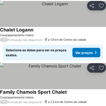
Partilhar
Ad
Chalet Logann
Ver preços
Casa/apartamento inteiro
/
a 1.8 km de Centro da cidade
Pontuação não disponível
Selecione as datas para ver os preços
Ver preços
exatos.
Partilhar
Ad
Family Chamois Sport Chalet
Ver preços
Casa/apartamento inteiro
/
a 2.2 km de Centro da cidade
Pontuação não disponível