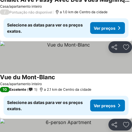
Ver preços
Casa/apartamento inteiro
/
a 1.0 km de Centro da cidade
Pontuação não disponível
Selecione as datas para ver os preços
Ver preços
exatos.
Partilhar
Ad
Vue du Mont-Blanc
Ver preços
Casa/apartamento inteiro
10
Excelente
1
a 2.1 km de Centro da cidade
Selecione as datas para ver os preços
Ver preços
exatos.
Partilhar
Ad