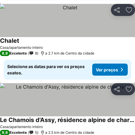
Partilhar
Ad
Chalet
Ver preços
Casa/apartamento inteiro
8,8
Excelente
8
a 2.7 km de Centro da cidade
Selecione as datas para ver os preços
Ver preços
exatos.
Partilhar
Ad
Le Chamois d'Assy, résidence alpine de charme
Ver preços
Casa/apartamento inteiro
9,6
Excelente
5
a 2.5 km de Centro da cidade