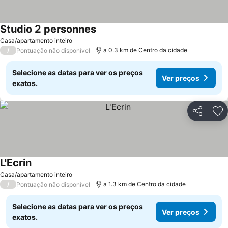
Studio 2 personnes
Ver preços
Casa/apartamento inteiro
/
a 0.3 km de Centro da cidade
Pontuação não disponível
Selecione as datas para ver os preços
Ver preços
exatos.
Partilhar
Ad
L'Ecrin
Ver preços
Casa/apartamento inteiro
/
a 1.3 km de Centro da cidade
Pontuação não disponível
Selecione as datas para ver os preços
Ver preços
exatos.