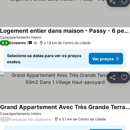
Partilhar
Ad
Logement entier dans maison - Passy - 6 personnes
Ver preços
Casa/apartamento inteiro
9,5
Excelente
4
a 1.8 km de Centro da cidade
Selecione as datas para ver os preços
Ver preços
exatos.
Partilhar
Ad
Grand Appartement Avec Très Grande Terrasse De 50m2 Dans 1 Village Haut-savoyard
Ver preços
Casa/apartamento inteiro
/
a 3.1 km de Centro da cidade
Pontuação não disponível