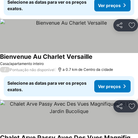
Selecione as datas para ver os preços
Ver preços
exatos.
Partilhar
Ad
Bienvenue Au Charlet Versaille
Ver preços
Casa/apartamento inteiro
/
a 0.7 km de Centro da cidade
Pontuação não disponível
Selecione as datas para ver os preços
Ver preços
exatos.
Partilhar
Ad
Chalet Arve Passy Avec Des Vues Magnifiques Et Un Jardin Bucolique