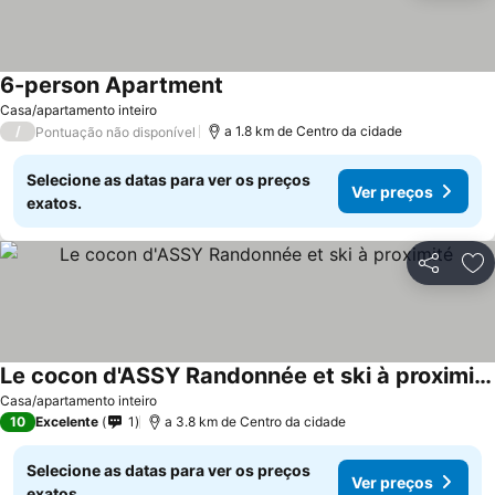
6-person Apartment
Ver preços
Casa/apartamento inteiro
/
a 1.8 km de Centro da cidade
Pontuação não disponível
Selecione as datas para ver os preços
Ver preços
exatos.
Partilhar
Ad
Le cocon d'ASSY Randonnée et ski à proximité
Ver preços
Casa/apartamento inteiro
10
Excelente
1
a 3.8 km de Centro da cidade
Selecione as datas para ver os preços
Ver preços
exatos.