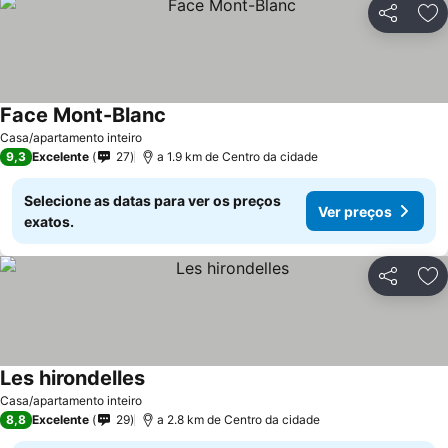
Partilhar
Ad
Face Mont-Blanc
Ver preços
Casa/apartamento inteiro
9,3
Excelente
27
a 1.9 km de Centro da cidade
Selecione as datas para ver os preços
Ver preços
exatos.
Partilhar
Ad
Les hirondelles
Ver preços
Casa/apartamento inteiro
8,8
Excelente
29
a 2.8 km de Centro da cidade