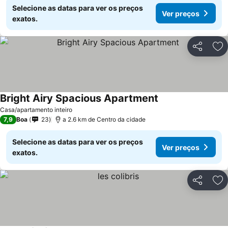
Selecione as datas para ver os preços
Ver preços
exatos.
Partilhar
Ad
Bright Airy Spacious Apartment
Ver preços
Casa/apartamento inteiro
7,9
Boa
23
a 2.6 km de Centro da cidade
Selecione as datas para ver os preços
Ver preços
exatos.
Partilhar
Ad