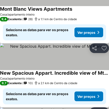
Mont Blanc Views Apartments
Ver preços
Casa/apartamento inteiro
9,4
Excelente
28
a 1.1 km de Centro da cidade
Selecione as datas para ver os preços
Ver preços
exatos.
Partilhar
Ad
New Spacious Appart. Incredible view of Mt Blanc
Ver preços
Casa/apartamento inteiro
9,7
Excelente
10
a 2.1 km de Centro da cidade
Selecione as datas para ver os preços
Ver preços
exatos.