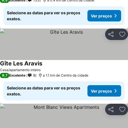
9,5
Excelente
133
a 0.4 km de Centro da cidade
Selecione as datas para ver os preços
Ver preços
exatos.
Partilhar
Ad
Gîte Les Aravis
Ver preços
Casa/apartamento inteiro
9,7
Excelente
8
a 1.1 km de Centro da cidade
Selecione as datas para ver os preços
Ver preços
exatos.
Partilhar
Ad