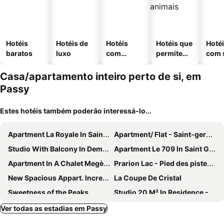
Hotéis
Hotéis de
Hotéis
Hotéis que
Hoté
baratos
luxo
com
permitem
com 
piscinas
animais
Casa/apartamento inteiro perto de si, em
Passy
Estes hotéis também poderão interessá-lo...
Apartment La Royale In Saint Gervais - 4 Persons, 1 Bedrooms
Apartment/ Flat - Saint-gervais
Studio With Balcony In Demi Quartier Megeve
Apartment Le 709 In Saint Gervais - 4 Persons, 2 Bedrooms
Apartment In A Chalet Megève / Jaillet
Prarion Lac - Pied des pistes - Vue montagne
New Spacious Appart. Incredible view of Mt Blanc
La Coupe De Cristal
Sweetness of the Peaks
Studio 20 M² In Residence - Demi-Quartier (Rented Since Late 2018)
Quiet Location With Views Of Mont Blanc - 4 People
Ver todas as estadias em Passy