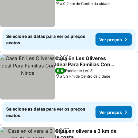
a 0.2 km de Centro da cidade
Selecione as datas para ver os preços
Ver preços
exatos.
Casa En Les Oliveres
Partilhar
Adicionar aos favoritos
Ideal Para Familias Con
Ninos
Ver preços
9,8
Excelente
8
a 5.9 km de Centro da cidade
Selecione as datas para ver os preços
Ver preços
exatos.
Casa en olivera a 3 km de
Partilhar
Adicionar aos favoritos
la costa