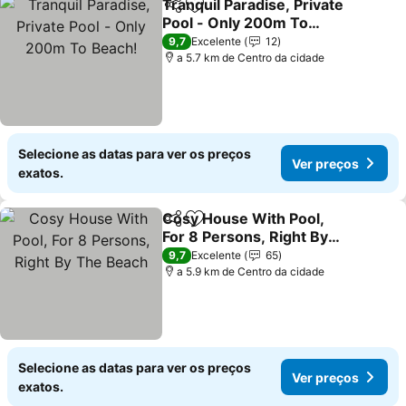
Tranquil Paradise, Private
Partilhar
Adicionar aos favoritos
Pool - Only 200m To
Beach!
Ver preços
9,7
Excelente
12
a 5.7 km de Centro da cidade
Selecione as datas para ver os preços
Ver preços
exatos.
Cosy House With Pool,
Partilhar
Adicionar aos favoritos
For 8 Persons, Right By
The Beach
Ver preços
9,7
Excelente
65
a 5.9 km de Centro da cidade
Selecione as datas para ver os preços
Ver preços
exatos.