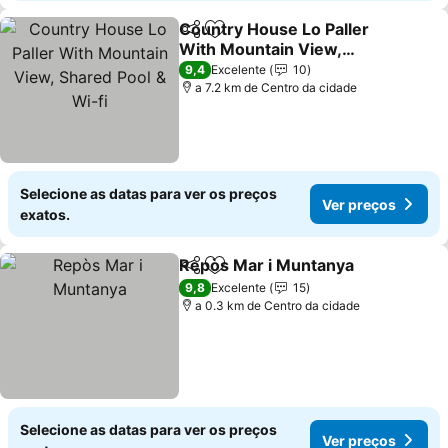
Country House Lo Paller
Partilhar
Adicionar aos favoritos
With Mountain View,
Shared Pool & Wi-fi
Ver preços
9,4
Excelente
10
a 7.2 km de Centro da cidade
Selecione as datas para ver os preços
Ver preços
exatos.
Repòs Mar i Muntanya
Partilhar
Adicionar aos favoritos
Ver
9,8
Excelente
15
a 0.3 km de Centro da cidade
Selecione as datas para ver os preços
Ver preços