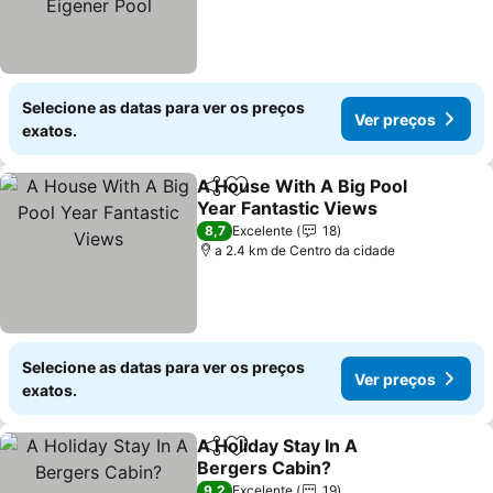
Selecione as datas para ver os preços
Ver preços
exatos.
A House With A Big Pool
Partilhar
Adicionar aos favoritos
Year Fantastic Views
Ver preços
8,7
Excelente
18
a 2.4 km de Centro da cidade
Selecione as datas para ver os preços
Ver preços
exatos.
A Holiday Stay In A
Partilhar
Adicionar aos favoritos
Bergers Cabin?
Ver preços
9,2
Excelente
19