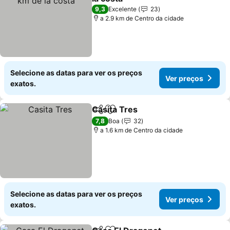
Ver preços
9,3
Excelente
23
a 2.9 km de Centro da cidade
Selecione as datas para ver os preços
Ver preços
exatos.
Casita Tres
Partilhar
Adicionar aos favoritos
Ver preços
7,8
Boa
32
a 1.6 km de Centro da cidade
Selecione as datas para ver os preços
Ver preços
exatos.