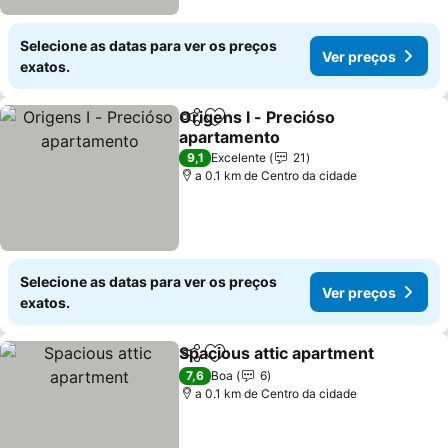
Selecione as datas para ver os preços
Ver preços
exatos.
Origens I - Precióso
Partilhar
Adicionar aos favoritos
apartamento
Ver preços
9,1
Excelente
21
a 0.1 km de Centro da cidade
Selecione as datas para ver os preços
Ver preços
exatos.
Spacious attic apartment
Partilhar
Adicionar aos favoritos
V
7,6
Boa
6
a 0.1 km de Centro da cidade