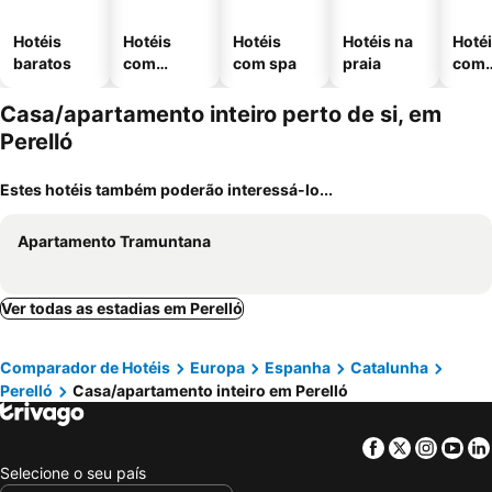
Hotéis
Hotéis
Hotéis
Hotéis na
Hoté
baratos
com
com spa
praia
com
piscinas
esta
ment
Casa/apartamento inteiro perto de si, em
Perelló
Estes hotéis também poderão interessá-lo...
Apartamento Tramuntana
Ver todas as estadias em Perelló
Comparador de Hotéis
Europa
Espanha
Catalunha
Perelló
Casa/apartamento inteiro em Perelló
Facebook
Twitter
Insta
Yo
Selecione o seu país