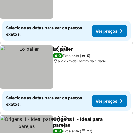
Selecione as datas para ver os preços
Ver preços
exatos.
Lo paller
Partilhar
Adicionar aos favoritos
Ver preços
9,0
Excelente
5
a 7.2 km de Centro da cidade
Selecione as datas para ver os preços
Ver preços
exatos.
Origens II - Ideal para
Partilhar
Adicionar aos favoritos
parejas
Ver preços
8,8
Excelente
27