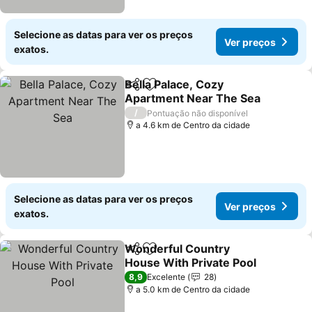
Selecione as datas para ver os preços
Ver preços
exatos.
Bella Palace, Cozy
Partilhar
Adicionar aos favoritos
Apartment Near The Sea
Ver preços
/
Pontuação não disponível
a 4.6 km de Centro da cidade
Selecione as datas para ver os preços
Ver preços
exatos.
Wonderful Country
Partilhar
Adicionar aos favoritos
House With Private Pool
Ver preços
8,9
Excelente
28
a 5.0 km de Centro da cidade