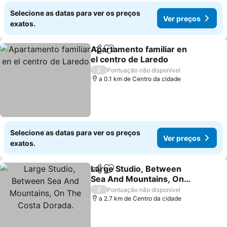
Selecione as datas para ver os preços
Ver preços
exatos.
Apartamento familiar en
Partilhar
Adicionar aos favoritos
el centro de Laredo
Ver preços
/
Pontuação não disponível
a 0.1 km de Centro da cidade
Selecione as datas para ver os preços
Ver preços
exatos.
Large Studio, Between
Partilhar
Adicionar aos favoritos
Sea And Mountains, On
The Costa Dorada.
Ver preços
/
Pontuação não disponível
a 2.7 km de Centro da cidade