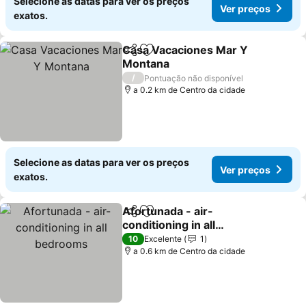
Selecione as datas para ver os preços
Ver preços
exatos.
Casa Vacaciones Mar Y
Partilhar
Adicionar aos favoritos
Montana
Ver preços
/
Pontuação não disponível
a 0.2 km de Centro da cidade
Selecione as datas para ver os preços
Ver preços
exatos.
Afortunada - air-
Partilhar
Adicionar aos favoritos
conditioning in all
bedrooms
Ver preços
10
Excelente
1
a 0.6 km de Centro da cidade