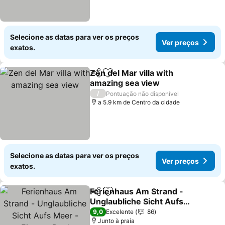
Selecione as datas para ver os preços
Ver preços
exatos.
Zen del Mar villa with
Partilhar
Adicionar aos favoritos
amazing sea view
Ver preços
/
Pontuação não disponível
a 5.9 km de Centro da cidade
Selecione as datas para ver os preços
Ver preços
exatos.
Ferienhaus Am Strand -
Partilhar
Adicionar aos favoritos
Unglaubliche Sicht Aufs
Meer - Eigener Pool
Ver preços
9,0
Excelente
86
Junto à praia