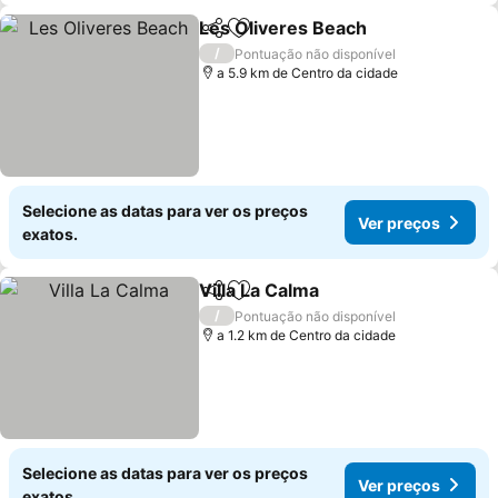
Les Oliveres Beach
Partilhar
Adicionar aos favoritos
Ver pr
/
Pontuação não disponível
a 5.9 km de Centro da cidade
Selecione as datas para ver os preços
Ver preços
exatos.
Villa La Calma
Partilhar
Adicionar aos favoritos
Ver preços
/
Pontuação não disponível
a 1.2 km de Centro da cidade
Selecione as datas para ver os preços
Ver preços
exatos.