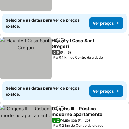
Selecione as datas para ver os preços
Ver preços
exatos.
Hauzify I Casa Sant
Partilhar
Adicionar aos favoritos
Gregori
Ver preços
6,6
8
a 0.1 km de Centro da cidade
Selecione as datas para ver os preços
Ver preços
exatos.
Origens III - Rústico
Partilhar
Adicionar aos favoritos
moderno apartamento
Ver preços
8,2
Muito boa
25
a 0.2 km de Centro da cidade