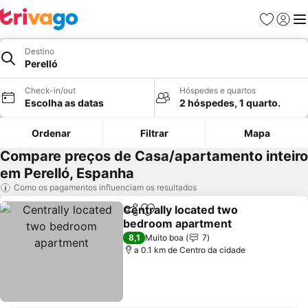
Favoritos
Iniciar
Me
Destino
Perelló
Check-in/out
Hóspedes e quartos
Escolha as datas
2 hóspedes, 1 quarto.
Ordenar
Filtrar
Mapa
Compare preços de Casa/apartamento inteiro
em Perelló, Espanha
Como os pagamentos influenciam os resultados
Centrally located two
Partilhar
Adicionar aos favoritos
bedroom apartment
Ver preços
8,1
Muito boa
7
a 0.1 km de Centro da cidade