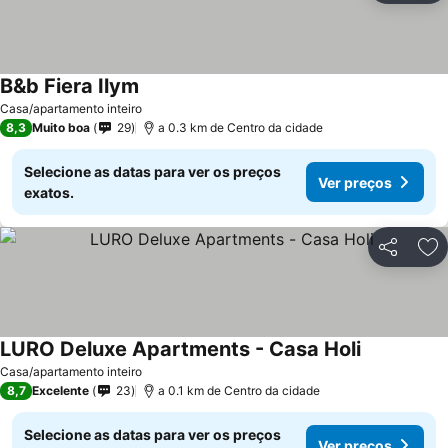
B&b Fiera Ilym
Casa/apartamento inteiro
8,3
Muito boa
29
a 0.3 km de Centro da cidade
Selecione as datas para ver os preços
Ver preços
exatos.
Partilhar
Ad
LURO Deluxe Apartments - Casa Holi
Casa/apartamento inteiro
8,7
Excelente
23
a 0.1 km de Centro da cidade
Selecione as datas para ver os preços
Ver preços