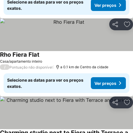
Selecione as datas para ver os preços
Ver preços
exatos.
Partilhar
Ad
Rho Fiera Flat
Casa/apartamento inteiro
/
a 0.1 km de Centro da cidade
Pontuação não disponível
Selecione as datas para ver os preços
Ver preços
exatos.
Partilhar
Ad
Charming studio next to Fiera with Terrace and parking