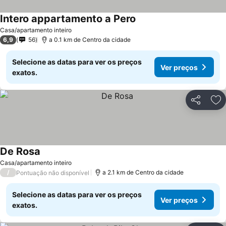
Intero appartamento a Pero
Casa/apartamento inteiro
6,9
56
a 0.1 km de Centro da cidade
Selecione as datas para ver os preços
Ver preços
exatos.
Partilhar
Ad
De Rosa
Casa/apartamento inteiro
/
a 2.1 km de Centro da cidade
Pontuação não disponível
Selecione as datas para ver os preços
Ver preços
exatos.