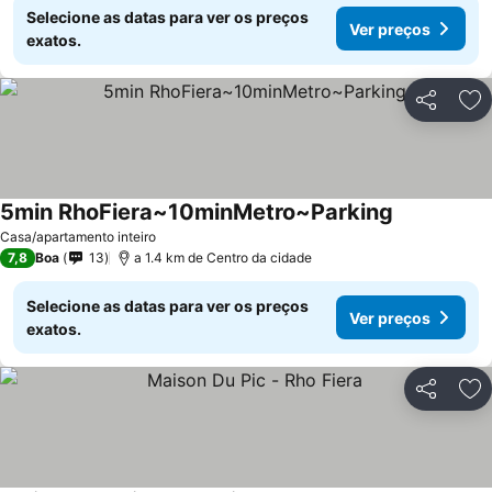
Selecione as datas para ver os preços
Ver preços
exatos.
Partilhar
Ad
5min RhoFiera~10minMetro~Parking
Casa/apartamento inteiro
7,8
Boa
13
a 1.4 km de Centro da cidade
Selecione as datas para ver os preços
Ver preços
exatos.
Partilhar
Ad