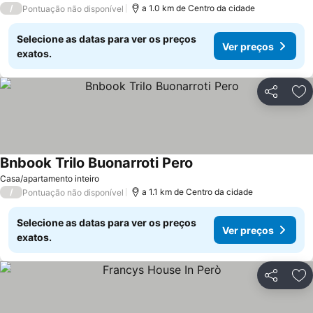
/
a 1.0 km de Centro da cidade
Pontuação não disponível
Selecione as datas para ver os preços
Ver preços
exatos.
Partilhar
Ad
Bnbook Trilo Buonarroti Pero
Casa/apartamento inteiro
/
a 1.1 km de Centro da cidade
Pontuação não disponível
Selecione as datas para ver os preços
Ver preços
exatos.
Partilhar
Ad