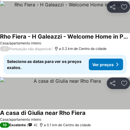
Partilhar
Ad
Rho Fiera - H Galeazzi - Welcome Home in Pero
Casa/apartamento inteiro
/
a 0.2 km de Centro da cidade
Pontuação não disponível
Selecione as datas para ver os preços
Ver preços
exatos.
Partilhar
Ad
A casa di Giulia near Rho Fiera
Casa/apartamento inteiro
10
Excelente
4
a 0.1 km de Centro da cidade