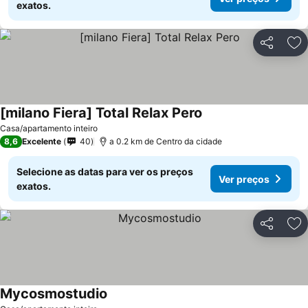
exatos.
Partilhar
Ad
[milano Fiera] Total Relax Pero
Casa/apartamento inteiro
8,6
Excelente
40
a 0.2 km de Centro da cidade
Selecione as datas para ver os preços
Ver preços
exatos.
Partilhar
Ad
Mycosmostudio