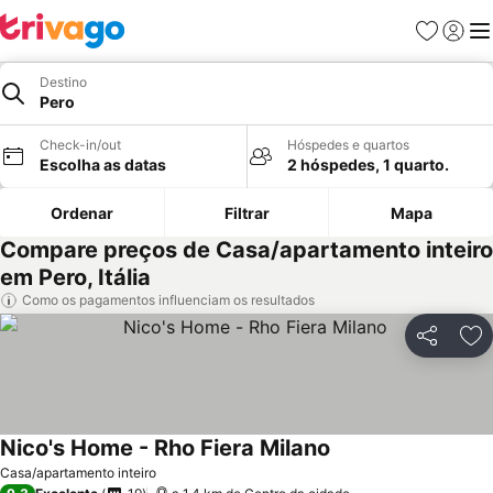
Favoritos
Iniciar
Me
Destino
Pero
Check-in/out
Hóspedes e quartos
Escolha as datas
2 hóspedes, 1 quarto.
Ordenar
Filtrar
Mapa
Compare preços de Casa/apartamento inteiro
em Pero, Itália
Como os pagamentos influenciam os resultados
Partilhar
Ad
Nico's Home - Rho Fiera Milano
Casa/apartamento inteiro