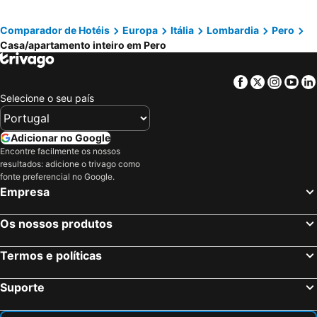
B&B San Siro
B&B FlOWER 2
Comparador de Hotéis
Europa
Itália
Lombardia
Pero
Alessia'S Flat- Portello 2
A Milan
Casa/apartamento inteiro em Pero
BNB CityLifers
Apartment Bovisa Politecnico
Charming Sempione Apartment
Facebook
Twitter
Insta
Yo
Selecione o seu país
Adicionar no Google
Encontre facilmente os nossos
resultados: adicione o trivago como
fonte preferencial no Google.
Empresa
Os nossos produtos
Termos e políticas
Suporte