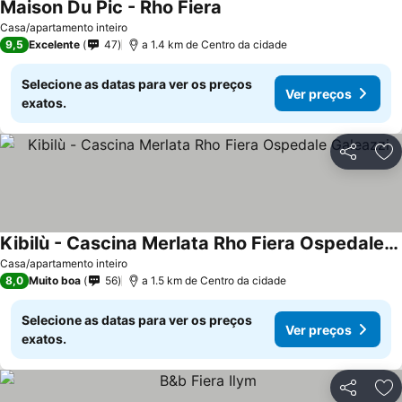
Maison Du Pic - Rho Fiera
Casa/apartamento inteiro
9,5
Excelente
47
a 1.4 km de Centro da cidade
Selecione as datas para ver os preços
Ver preços
exatos.
Partilhar
Ad
Kibilù - Cascina Merlata Rho Fiera Ospedale Galeazzi
Casa/apartamento inteiro
8,0
Muito boa
56
a 1.5 km de Centro da cidade
Selecione as datas para ver os preços
Ver preços
exatos.
Partilhar
Ad