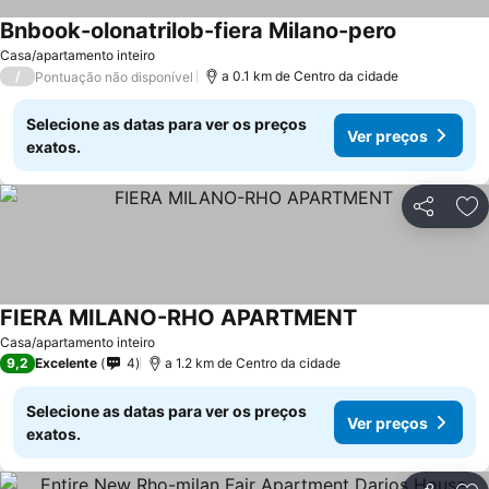
Bnbook-olonatrilob-fiera Milano-pero
Casa/apartamento inteiro
/
a 0.1 km de Centro da cidade
Pontuação não disponível
Selecione as datas para ver os preços
Ver preços
exatos.
Partilhar
Ad
FIERA MILANO-RHO APARTMENT
Casa/apartamento inteiro
9,2
Excelente
4
a 1.2 km de Centro da cidade
Selecione as datas para ver os preços
Ver preços
exatos.