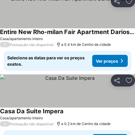
Partilhar
Ad
Entire New Rho-milan Fair Apartment Darios House
Casa/apartamento inteiro
/
a 0.4 km de Centro da cidade
Pontuação não disponível
Selecione as datas para ver os preços
Ver preços
exatos.
Partilhar
Ad
Casa Da Suite Impera
Casa/apartamento inteiro
/
a 0.2 km de Centro da cidade
Pontuação não disponível