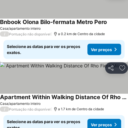
Bnbook Olona Bilo-fermata Metro Pero
Casa/apartamento inteiro
/
a 0.2 km de Centro da cidade
Pontuação não disponível
Selecione as datas para ver os preços
Ver preços
exatos.
Partilhar
Ad
Apartment Within Walking Distance Of Rho Fiera Milano
Casa/apartamento inteiro
/
a 1.7 km de Centro da cidade
Pontuação não disponível
Selecione as datas para ver os preços
Ver preços
exatos.