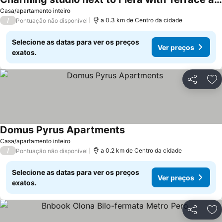
Casa/apartamento inteiro
/
a 0.3 km de Centro da cidade
Pontuação não disponível
Selecione as datas para ver os preços
Ver preços
exatos.
Partilhar
Ad
Domus Pyrus Apartments
Casa/apartamento inteiro
/
a 0.2 km de Centro da cidade
Pontuação não disponível
Selecione as datas para ver os preços
Ver preços
exatos.
Partilhar
Ad