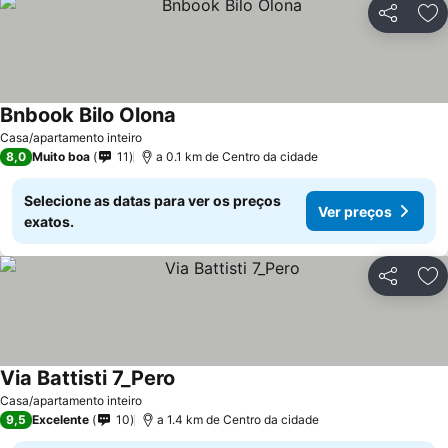
Partilhar
Ad
Bnbook Bilo Olona
Casa/apartamento inteiro
8,0
Muito boa
11
a 0.1 km de Centro da cidade
Selecione as datas para ver os preços
Ver preços
exatos.
Partilhar
Ad
Via Battisti 7_Pero
Casa/apartamento inteiro
9,5
Excelente
10
a 1.4 km de Centro da cidade