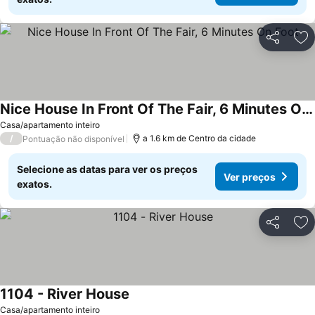
Partilhar
Ad
Nice House In Front Of The Fair, 6 Minutes On Foot
Casa/apartamento inteiro
/
a 1.6 km de Centro da cidade
Pontuação não disponível
Selecione as datas para ver os preços
Ver preços
exatos.
Partilhar
Ad
1104 - River House
Casa/apartamento inteiro