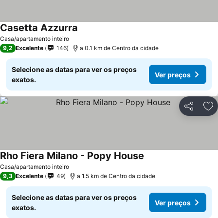
Casetta Azzurra
Casa/apartamento inteiro
9,2
Excelente
146
a 0.1 km de Centro da cidade
Selecione as datas para ver os preços
Ver preços
exatos.
Partilhar
Ad
Rho Fiera Milano - Popy House
Casa/apartamento inteiro
9,3
Excelente
49
a 1.5 km de Centro da cidade
Selecione as datas para ver os preços
Ver preços
exatos.