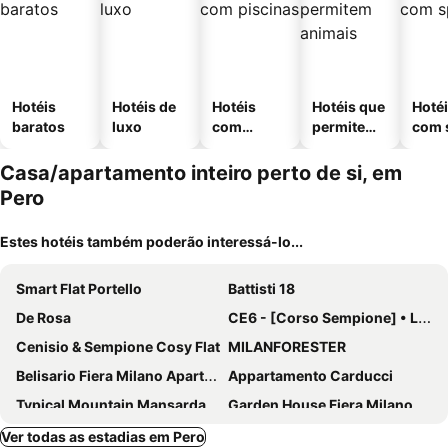
Hotéis
Hotéis de
Hotéis
Hotéis que
Hoté
baratos
luxo
com
permitem
com 
piscinas
animais
Casa/apartamento inteiro perto de si, em
Pero
Estes hotéis também poderão interessá-lo...
Smart Flat Portello
Battisti 18
De Rosa
CE6 - [Corso Sempione] • Large Apartment
Cenisio & Sempione Cosy Flat
MILANFORESTER
Belisario Fiera Milano Apartment
Appartamento Carducci
Typical Mountain Mansarda Close To Fiera Milano Rho
Garden House Fiera Milano
Bressanone
Modern Flat – 5 min from San Siro Stadium M5
Ver todas as estadias em Pero