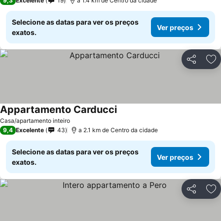
9,3
Excelente
19
a 1.4 km de Centro da cidade
Selecione as datas para ver os preços
Ver preços
exatos.
Partilhar
Ad
Appartamento Carducci
Casa/apartamento inteiro
9,4
Excelente
43
a 2.1 km de Centro da cidade
Selecione as datas para ver os preços
Ver preços
exatos.
Partilhar
Ad