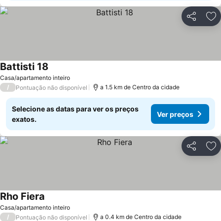
Partilhar
Ad
Battisti 18
Casa/apartamento inteiro
/
a 1.5 km de Centro da cidade
Pontuação não disponível
Selecione as datas para ver os preços
Ver preços
exatos.
Partilhar
Ad
Rho Fiera
Casa/apartamento inteiro
/
a 0.4 km de Centro da cidade
Pontuação não disponível