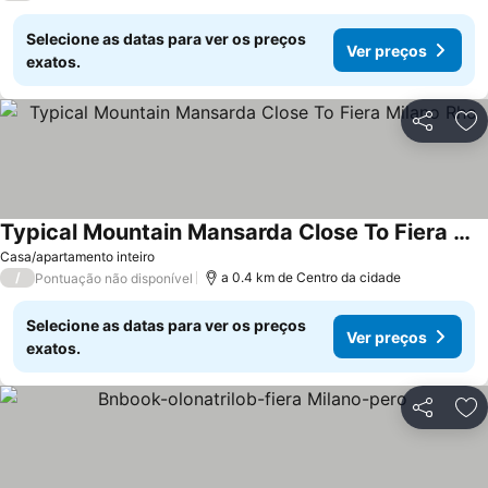
Selecione as datas para ver os preços
Ver preços
exatos.
Partilhar
Ad
Typical Mountain Mansarda Close To Fiera Milano Rho
Casa/apartamento inteiro
/
a 0.4 km de Centro da cidade
Pontuação não disponível
Selecione as datas para ver os preços
Ver preços
exatos.
Partilhar
Ad