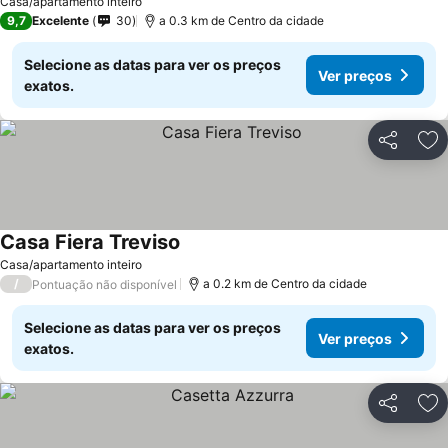
Casa/apartamento inteiro
9,7
Excelente
30
a 0.3 km de Centro da cidade
Selecione as datas para ver os preços
Ver preços
exatos.
Partilhar
Ad
Casa Fiera Treviso
Casa/apartamento inteiro
/
a 0.2 km de Centro da cidade
Pontuação não disponível
Selecione as datas para ver os preços
Ver preços
exatos.
Partilhar
Ad