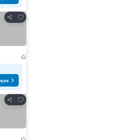
Adicionar aos favoritos
Partilhar
eços
Adicionar aos favoritos
Partilhar