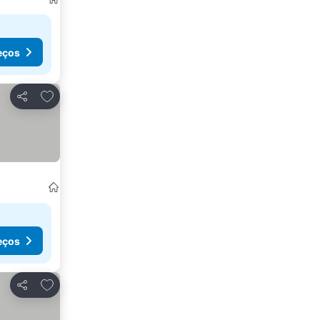
eços
Adicionar aos favoritos
Partilhar
eços
Adicionar aos favoritos
Partilhar