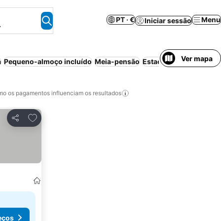
PT · €
Menu
Iniciar sessão
.
Ver mapa
a
Pequeno-almoço incluído
Meia-pensão
Estacionamento
Anima
o os pagamentos influenciam os resultados
Adicionar aos favoritos
Partilhar
eços