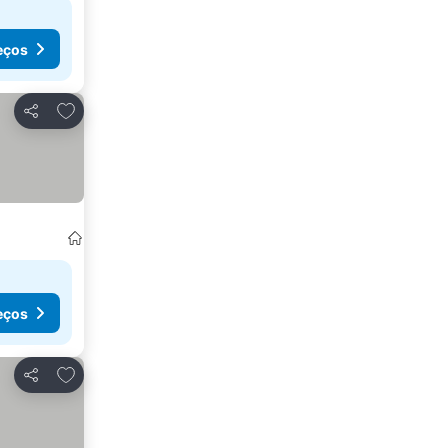
eços
Adicionar aos favoritos
Partilhar
eços
Adicionar aos favoritos
Partilhar