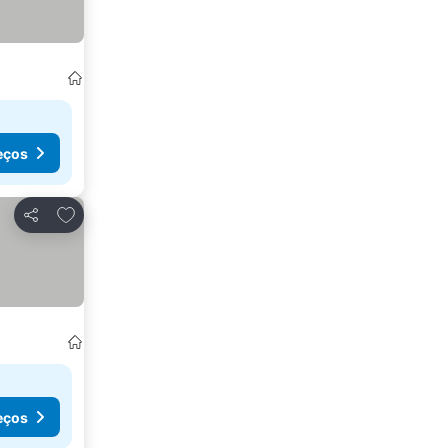
eços
Adicionar aos favoritos
Partilhar
eços