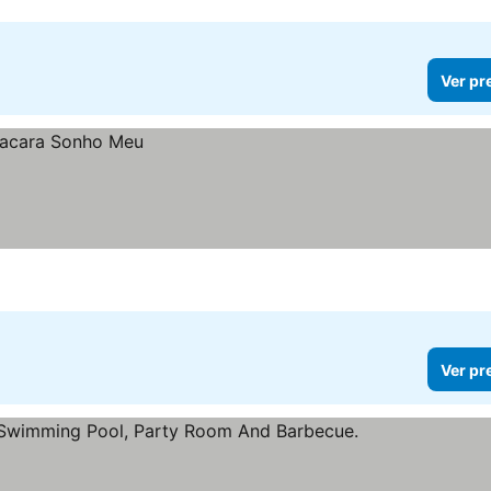
Ver pr
Ver pr