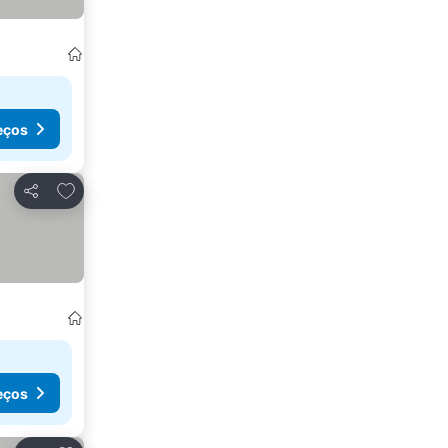
eços
Adicionar aos favoritos
Partilhar
eços