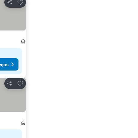
Adicionar aos favoritos
Partilhar
eços
Adicionar aos favoritos
Partilhar