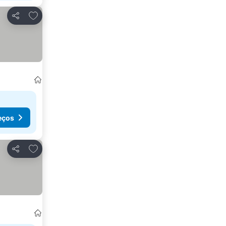
Adicionar aos favoritos
Partilhar
eços
Adicionar aos favoritos
Partilhar