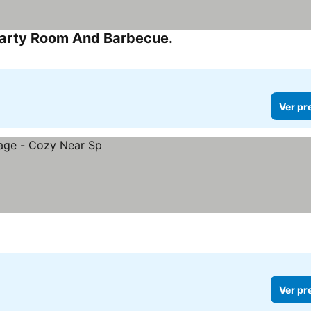
Party Room And Barbecue.
Ver pr
Ver pr