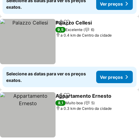
Selecione as datas para ver os preços
Ver preços
exatos.
Palazzo Cellesi
Partilhar
Adicionar aos favoritos
Ver preços
9,5
Excelente
6
a 0.4 km de Centro da cidade
Selecione as datas para ver os preços
Ver preços
exatos.
Appartamento Ernesto
Partilhar
Adicionar aos favoritos
Ver
8,1
Muito boa
5
a 0.3 km de Centro da cidade