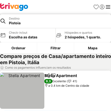
Favoritos
Iniciar
Me
Destino
Pistoia
Check-in/out
Hóspedes e quartos
Escolha as datas
2 hóspedes, 1 quarto.
Ordenar
Filtrar
Mapa
Compare preços de Casa/apartamento inteiro
em Pistoia, Itália
Como os pagamentos influenciam os resultados
Stella Apartment
Partilhar
Adicionar aos favoritos
Ver preço
9,3
Excelente
41
a 0.4 km de Centro da cidade