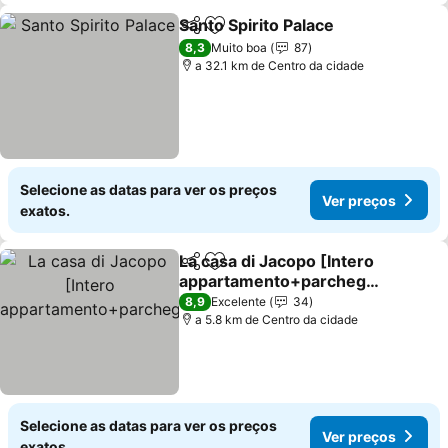
Santo Spirito Palace
Partilhar
Adicionar aos favoritos
Ver pr
8,3
Muito boa
87
a 32.1 km de Centro da cidade
Selecione as datas para ver os preços
Ver preços
exatos.
La casa di Jacopo [Intero
Partilhar
Adicionar aos favoritos
appartamento+parcheggi
o]
Ver preços
8,9
Excelente
34
a 5.8 km de Centro da cidade
Selecione as datas para ver os preços
Ver preços
exatos.