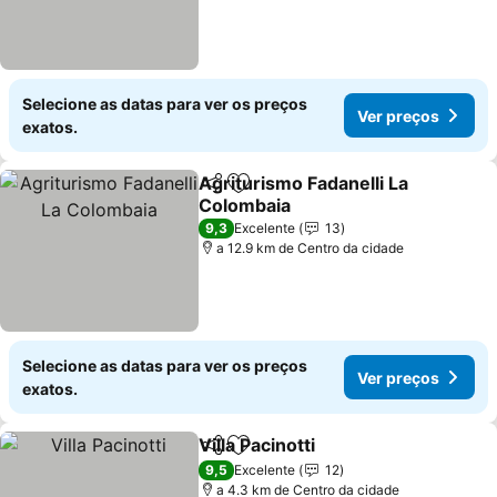
Selecione as datas para ver os preços
Ver preços
exatos.
Agriturismo Fadanelli La
Partilhar
Adicionar aos favoritos
Colombaia
Ver preços
9,3
Excelente
13
a 12.9 km de Centro da cidade
Selecione as datas para ver os preços
Ver preços
exatos.
Villa Pacinotti
Partilhar
Adicionar aos favoritos
Ver preços
9,5
Excelente
12
a 4.3 km de Centro da cidade