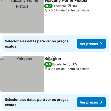
Tuscany Home Pistoia
Partilhar
Adicionar aos favoritos
Ver 
9,7
Excelente
15
a 0.3 km de Centro da cidade
Selecione as datas para ver os preços
Ver preços
exatos.
Kalegius
Partilhar
Adicionar aos favoritos
Ver preços
9,6
Excelente
17
a 0.4 km de Centro da cidade
Selecione as datas para ver os preços
Ver preços
exatos.