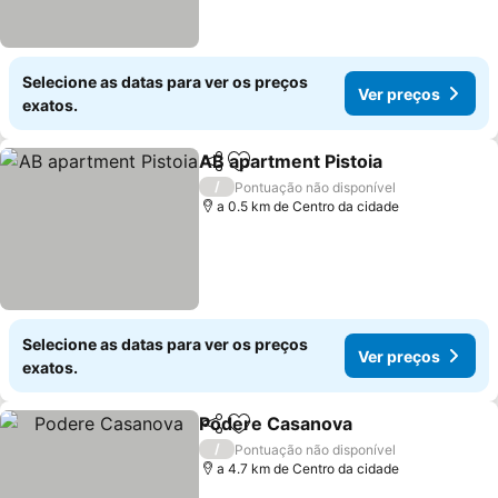
Selecione as datas para ver os preços
Ver preços
exatos.
AB apartment Pistoia
Partilhar
Adicionar aos favoritos
Ver 
/
Pontuação não disponível
a 0.5 km de Centro da cidade
Selecione as datas para ver os preços
Ver preços
exatos.
Podere Casanova
Partilhar
Adicionar aos favoritos
Ver preç
/
Pontuação não disponível
a 4.7 km de Centro da cidade