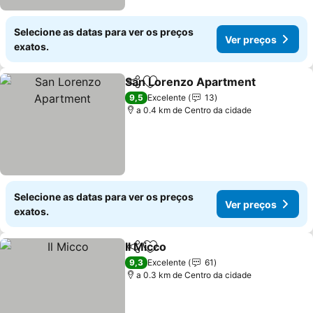
Selecione as datas para ver os preços
Ver preços
exatos.
San Lorenzo Apartment
Partilhar
Adicionar aos favoritos
Ve
9,5
Excelente
13
a 0.4 km de Centro da cidade
Selecione as datas para ver os preços
Ver preços
exatos.
Il Micco
Partilhar
Adicionar aos favoritos
Ver preços
9,3
Excelente
61
a 0.3 km de Centro da cidade