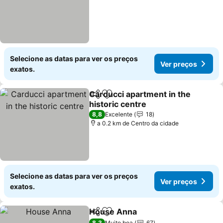
Selecione as datas para ver os preços
Ver preços
exatos.
Carducci apartment in the
Partilhar
Adicionar aos favoritos
historic centre
Ver preços
8,8
Excelente
18
a 0.2 km de Centro da cidade
Selecione as datas para ver os preços
Ver preços
exatos.
House Anna
Partilhar
Adicionar aos favoritos
Ver preços
8,3
Muito boa
67