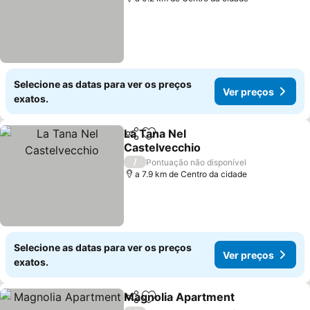
Selecione as datas para ver os preços
Ver preços
exatos.
La Tana Nel
Partilhar
Adicionar aos favoritos
Castelvecchio
Ver preços
/
Pontuação não disponível
a 7.9 km de Centro da cidade
Selecione as datas para ver os preços
Ver preços
exatos.
Magnolia Apartment
Partilhar
Adicionar aos favoritos
Ver p