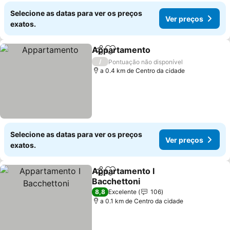
Selecione as datas para ver os preços
Ver preços
exatos.
Appartamento
Partilhar
Adicionar aos favoritos
Ver preços
/
Pontuação não disponível
a 0.4 km de Centro da cidade
Selecione as datas para ver os preços
Ver preços
exatos.
Appartamento I
Partilhar
Adicionar aos favoritos
Bacchettoni
Ver preços
8,8
Excelente
106
a 0.1 km de Centro da cidade