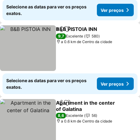
Selecione as datas para ver os preços
Ver preços
exatos.
B&B PISTOIA INN
Partilhar
Adicionar aos favoritos
Ver preço
9,7
Excelente
580
a 0.6 km de Centro da cidade
Selecione as datas para ver os preços
Ver preços
exatos.
Apartment in the center
Partilhar
Adicionar aos favoritos
of Galatina
Ver preços
8,6
Excelente
56
a 0.6 km de Centro da cidade