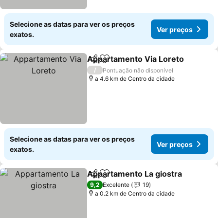
Selecione as datas para ver os preços
Ver preços
exatos.
Appartamento Via Loreto
Partilhar
Adicionar aos favoritos
/
Pontuação não disponível
a 4.6 km de Centro da cidade
Selecione as datas para ver os preços
Ver preços
exatos.
Appartamento La giostra
Partilhar
Adicionar aos favoritos
V
9,2
Excelente
19
a 0.2 km de Centro da cidade