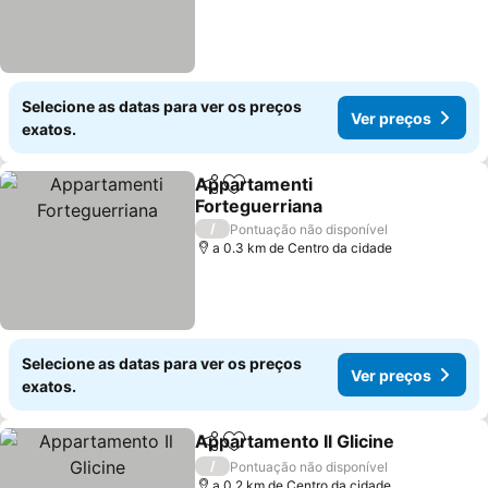
Selecione as datas para ver os preços
Ver preços
exatos.
Appartamenti
Partilhar
Adicionar aos favoritos
Forteguerriana
Ver preços
/
Pontuação não disponível
a 0.3 km de Centro da cidade
Selecione as datas para ver os preços
Ver preços
exatos.
Appartamento Il Glicine
Partilhar
Adicionar aos favoritos
Ve
/
Pontuação não disponível
a 0.2 km de Centro da cidade