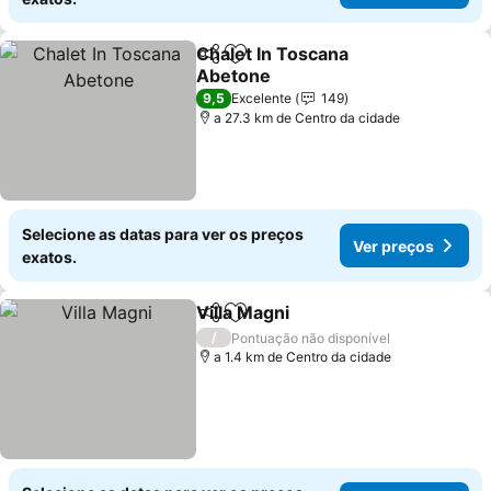
Chalet In Toscana
Partilhar
Adicionar aos favoritos
Abetone
Ver preços
9,5
Excelente
149
a 27.3 km de Centro da cidade
Selecione as datas para ver os preços
Ver preços
exatos.
Villa Magni
Partilhar
Adicionar aos favoritos
Ver preços
/
Pontuação não disponível
a 1.4 km de Centro da cidade