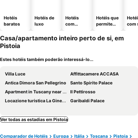
Hotéis
Hotéis de
Hotéis
Hotéis que
Hoté
baratos
luxo
com
permitem
com 
piscinas
animais
Casa/apartamento inteiro perto de si, em
Pistoia
Estes hotéis também poderão interessá-lo...
Villa Luce
Affittacamere ACCASA
Antica Dimora San Pellegrino
Santo Spirito Palace
Apartment in Tuscany near Florence
Il Pettirosso
Locazione turistica La Ginestra
Garibaldi Palace
Ver todas as estadias em Pistoia
Comparador de Hotéis
Europa
Itália
Toscana
Pistoia