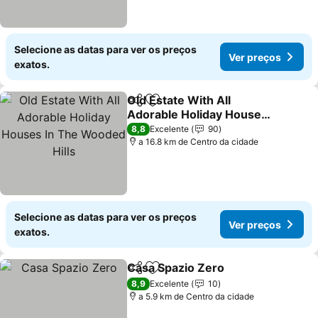
Selecione as datas para ver os preços
Ver preços
exatos.
Old Estate With All
Partilhar
Adicionar aos favoritos
Adorable Holiday Houses
In The Wooded Hills
Ver preços
8,8
Excelente
90
a 16.8 km de Centro da cidade
Selecione as datas para ver os preços
Ver preços
exatos.
Casa Spazio Zero
Partilhar
Adicionar aos favoritos
Ver preç
8,9
Excelente
10
a 5.9 km de Centro da cidade