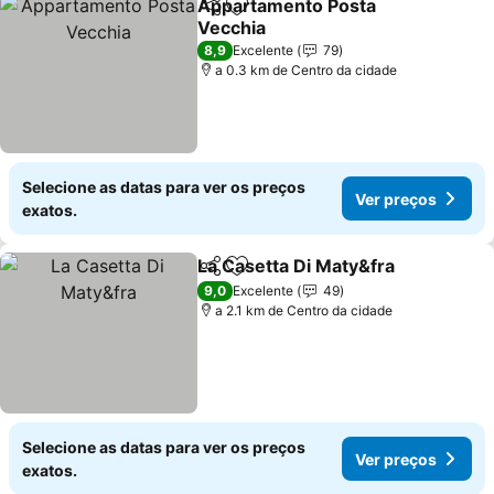
Appartamento Posta
Partilhar
Adicionar aos favoritos
Vecchia
Ver preços
8,9
Excelente
79
a 0.3 km de Centro da cidade
Selecione as datas para ver os preços
Ver preços
exatos.
La Casetta Di Maty&fra
Partilhar
Adicionar aos favoritos
Ver
9,0
Excelente
49
a 2.1 km de Centro da cidade
Selecione as datas para ver os preços
Ver preços
exatos.