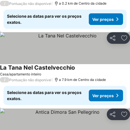
/
a 0.2 km de Centro da cidade
Pontuação não disponível
Selecione as datas para ver os preços
Ver preços
exatos.
Partilhar
Ad
La Tana Nel Castelvecchio
Ver preços
Casa/apartamento inteiro
/
a 7.9 km de Centro da cidade
Pontuação não disponível
Selecione as datas para ver os preços
Ver preços
exatos.
Partilhar
Ad