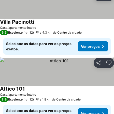
Villa Pacinotti
Ver preços
Casa/apartamento inteiro
9,5
Excelente
12
a 4.3 km de Centro da cidade
Selecione as datas para ver os preços
Ver preços
exatos.
Partilhar
Ad
Attico 101
Ver preços
Casa/apartamento inteiro
8,9
Excelente
12
a 1.8 km de Centro da cidade
Selecione as datas para ver os preços
Ver preços