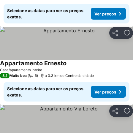
Selecione as datas para ver os preços
Ver preços
exatos.
Partilhar
Ad
Appartamento Ernesto
Ver preços
Casa/apartamento inteiro
8,1
Muito boa
5
a 0.3 km de Centro da cidade
Selecione as datas para ver os preços
Ver preços
exatos.
Partilhar
Ad