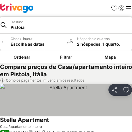
Favoritos
Iniciar
Me
Destino
Pistoia
Check-in/out
Hóspedes e quartos
Escolha as datas
2 hóspedes, 1 quarto.
Ordenar
Filtrar
Mapa
Compare preços de Casa/apartamento inteiro
em Pistoia, Itália
Como os pagamentos influenciam os resultados
Partilhar
Ad
Stella Apartment
Ver preços
Casa/apartamento inteiro