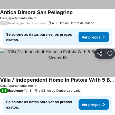
Antica Dimora San Pellegrino
Ver preços
Casa/apartamento inteiro
/
a 0.6 km de Centro da cidade
Pontuação não disponível
Selecione as datas para ver os preços
Ver preços
exatos.
Partilhar
Ad
Villa / Independent Home In Pistoia With 5 Bedrooms Sleeps 10
Ver preços
Casa/apartamento inteiro
9,8
Excelente
6
a 8.3 km de Centro da cidade
Selecione as datas para ver os preços
Ver preços
exatos.