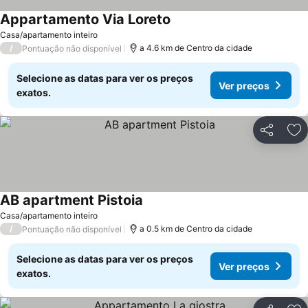
Appartamento Via Loreto
Ver preços
Casa/apartamento inteiro
/
a 4.6 km de Centro da cidade
Pontuação não disponível
Selecione as datas para ver os preços
Ver preços
exatos.
Partilhar
Ad
AB apartment Pistoia
Ver preços
Casa/apartamento inteiro
/
a 0.5 km de Centro da cidade
Pontuação não disponível
Selecione as datas para ver os preços
Ver preços
exatos.