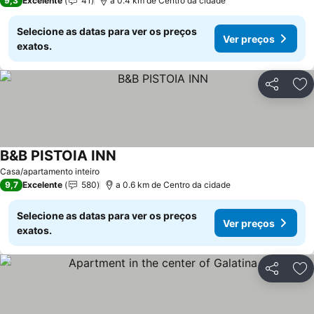
9,3
Excelente
41
a 0.4 km de Centro da cidade
Selecione as datas para ver os preços
Ver preços
exatos.
Partilhar
Ad
B&B PISTOIA INN
Ver preços
Casa/apartamento inteiro
9,7
Excelente
580
a 0.6 km de Centro da cidade
Selecione as datas para ver os preços
Ver preços
exatos.
Partilhar
Ad