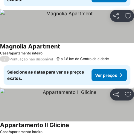
Partilhar
Ad
Magnolia Apartment
Ver preços
Casa/apartamento inteiro
/
a 1.8 km de Centro da cidade
Pontuação não disponível
Selecione as datas para ver os preços
Ver preços
exatos.
Partilhar
Ad
Appartamento Il Glicine
Ver preços
Casa/apartamento inteiro