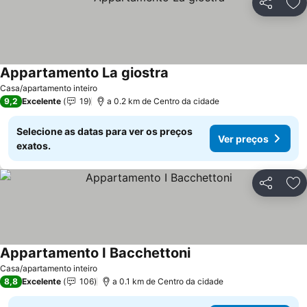
Partilhar
Ad
Appartamento La giostra
Ver preços
Casa/apartamento inteiro
9,2
Excelente
19
a 0.2 km de Centro da cidade
Selecione as datas para ver os preços
Ver preços
exatos.
Partilhar
Ad
Appartamento I Bacchettoni
Ver preços
Casa/apartamento inteiro
8,8
Excelente
106
a 0.1 km de Centro da cidade