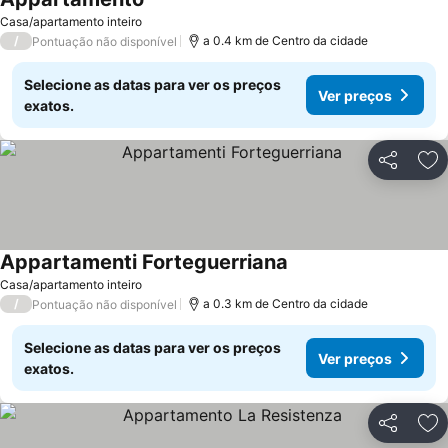
Ver preços
Casa/apartamento inteiro
/
a 0.4 km de Centro da cidade
Pontuação não disponível
Selecione as datas para ver os preços
Ver preços
exatos.
Partilhar
Ad
Appartamenti Forteguerriana
Ver preços
Casa/apartamento inteiro
/
a 0.3 km de Centro da cidade
Pontuação não disponível
Selecione as datas para ver os preços
Ver preços
exatos.
Partilhar
Ad