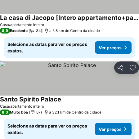
La casa di Jacopo [Intero appartamento+parcheggio]
Ver preços
Casa/apartamento inteiro
8,9
Excelente
34
a 5.8 km de Centro da cidade
Selecione as datas para ver os preços
Ver preços
exatos.
Partilhar
Ad
Santo Spirito Palace
Ver preços
Casa/apartamento inteiro
8,3
Muito boa
87
a 32.1 km de Centro da cidade
Selecione as datas para ver os preços
Ver preços
exatos.