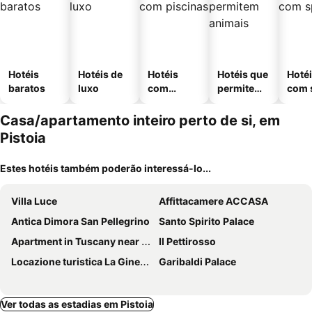
Hotéis
Hotéis de
Hotéis
Hotéis que
Hoté
baratos
luxo
com
permitem
com 
piscinas
animais
Casa/apartamento inteiro perto de si, em
Pistoia
Estes hotéis também poderão interessá-lo...
Villa Luce
Affittacamere ACCASA
Antica Dimora San Pellegrino
Santo Spirito Palace
Apartment in Tuscany near Florence
Il Pettirosso
Locazione turistica La Ginestra
Garibaldi Palace
Ver todas as estadias em Pistoia