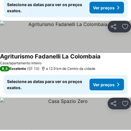
Selecione as datas para ver os preços
Ver preços
exatos.
Partilhar
Ad
Agriturismo Fadanelli La Colombaia
Ver preços
Casa/apartamento inteiro
9,3
Excelente
13
a 12.9 km de Centro da cidade
Selecione as datas para ver os preços
Ver preços
exatos.
Partilhar
Ad