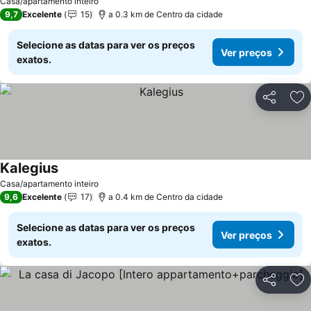
Casa/apartamento inteiro
9,7
Excelente
15
a 0.3 km de Centro da cidade
Selecione as datas para ver os preços
Ver preços
exatos.
Partilhar
Ad
Kalegius
Ver preços
Casa/apartamento inteiro
9,6
Excelente
17
a 0.4 km de Centro da cidade
Selecione as datas para ver os preços
Ver preços
exatos.
Partilhar
Ad