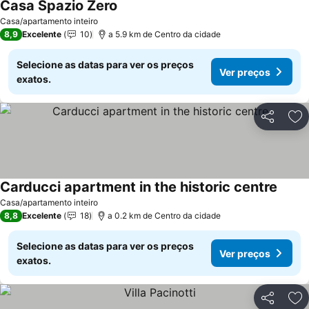
Casa Spazio Zero
Ver preços
Casa/apartamento inteiro
8,9
Excelente
10
a 5.9 km de Centro da cidade
Selecione as datas para ver os preços
Ver preços
exatos.
Partilhar
Ad
Carducci apartment in the historic centre
Ver p
Casa/apartamento inteiro
8,8
Excelente
18
a 0.2 km de Centro da cidade
Selecione as datas para ver os preços
Ver preços
exatos.
Partilhar
Ad