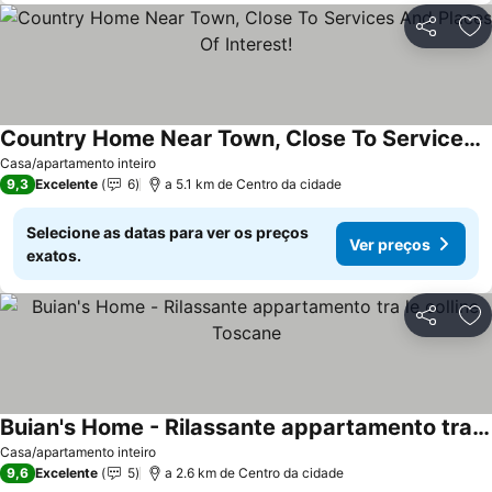
Partilhar
Ad
Country Home Near Town, Close To Services And Places Of Interest!
Ver preços
Casa/apartamento inteiro
9,3
Excelente
6
a 5.1 km de Centro da cidade
Selecione as datas para ver os preços
Ver preços
exatos.
Partilhar
Ad
Buian's Home - Rilassante appartamento tra le colline Toscane
Ver preços
Casa/apartamento inteiro
9,6
Excelente
5
a 2.6 km de Centro da cidade