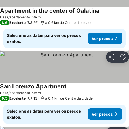
Apartment in the center of Galatina
Ver preços
Casa/apartamento inteiro
8,6
Excelente
56
a 0.6 km de Centro da cidade
Selecione as datas para ver os preços
Ver preços
exatos.
Partilhar
Ad
San Lorenzo Apartment
Ver preços
Casa/apartamento inteiro
9,5
Excelente
13
a 0.4 km de Centro da cidade
Selecione as datas para ver os preços
Ver preços
exatos.