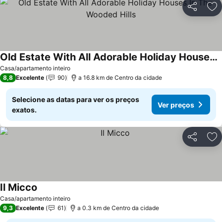
Partilhar
Ad
Old Estate With All Adorable Holiday Houses In The Wooded Hills
Ver preços
Casa/apartamento inteiro
8,8
Excelente
90
a 16.8 km de Centro da cidade
Selecione as datas para ver os preços
Ver preços
exatos.
Partilhar
Ad
Il Micco
Ver preços
Casa/apartamento inteiro
9,3
Excelente
61
a 0.3 km de Centro da cidade