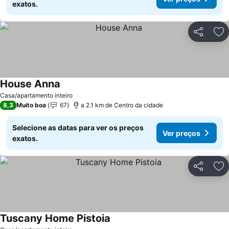
exatos.
Partilhar
Ad
House Anna
Ver preços
Casa/apartamento inteiro
8,3
Muito boa
67
a 2.1 km de Centro da cidade
Selecione as datas para ver os preços
Ver preços
exatos.
Partilhar
Ad
Tuscany Home Pistoia
Ver preços