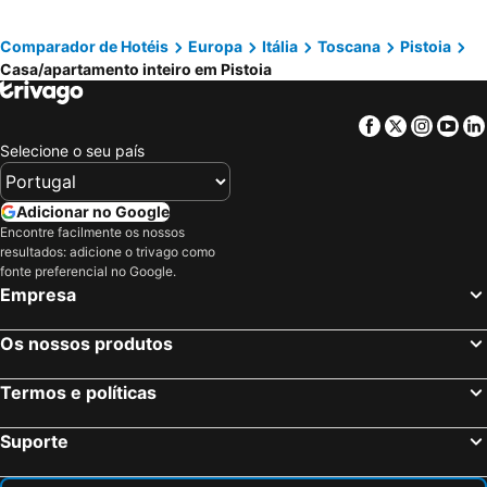
Comparador de Hotéis
Europa
Itália
Toscana
Pistoia
Casa/apartamento inteiro em Pistoia
Facebook
Twitter
Insta
Yo
Selecione o seu país
Adicionar no Google
Encontre facilmente os nossos
resultados: adicione o trivago como
fonte preferencial no Google.
Empresa
Os nossos produtos
Termos e políticas
Suporte