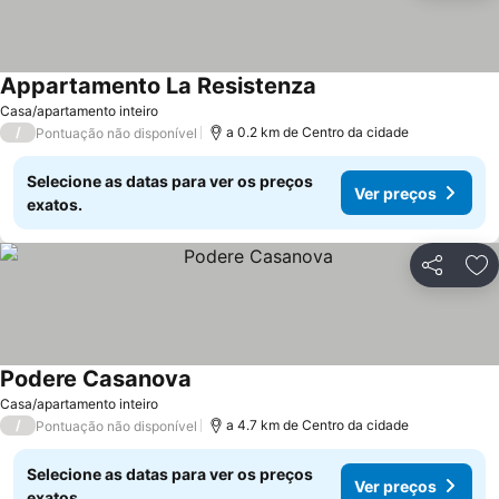
Appartamento La Resistenza
Ver preços
Casa/apartamento inteiro
/
a 0.2 km de Centro da cidade
Pontuação não disponível
Selecione as datas para ver os preços
Ver preços
exatos.
Partilhar
Ad
Podere Casanova
Ver preços
Casa/apartamento inteiro
/
a 4.7 km de Centro da cidade
Pontuação não disponível
Selecione as datas para ver os preços
Ver preços
exatos.