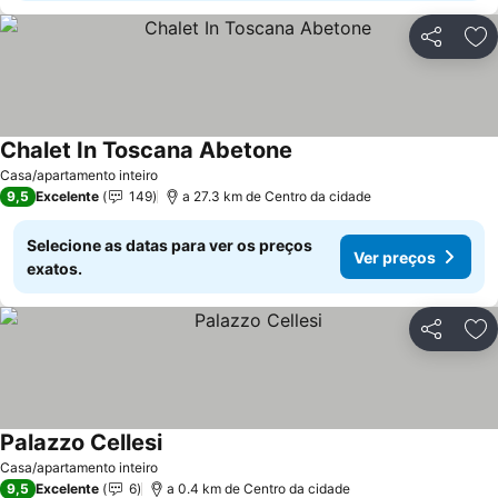
Partilhar
Ad
Chalet In Toscana Abetone
Ver preços
Casa/apartamento inteiro
9,5
Excelente
149
a 27.3 km de Centro da cidade
Selecione as datas para ver os preços
Ver preços
exatos.
Partilhar
Ad
Palazzo Cellesi
Ver preços
Casa/apartamento inteiro
9,5
Excelente
6
a 0.4 km de Centro da cidade