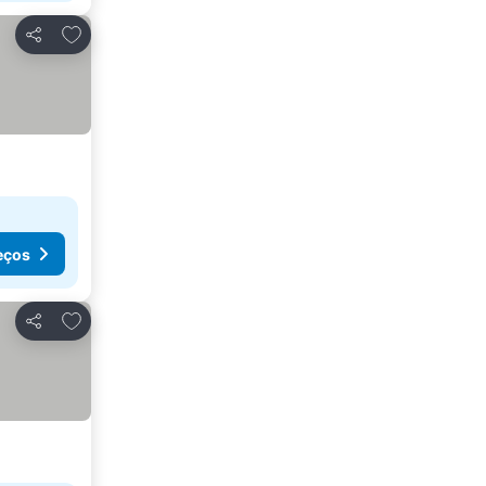
Adicionar aos favoritos
Partilhar
eços
Adicionar aos favoritos
Partilhar