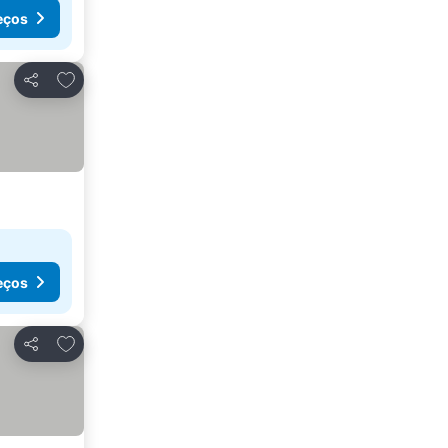
eços
Adicionar aos favoritos
Partilhar
eços
Adicionar aos favoritos
Partilhar