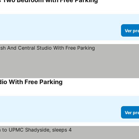
s Two Bedroom with Free Parking
Ver pr
dio With Free Parking
Ver pr