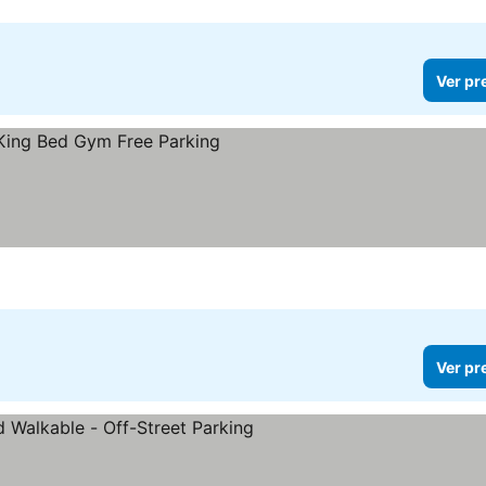
Ver pr
Ver pr