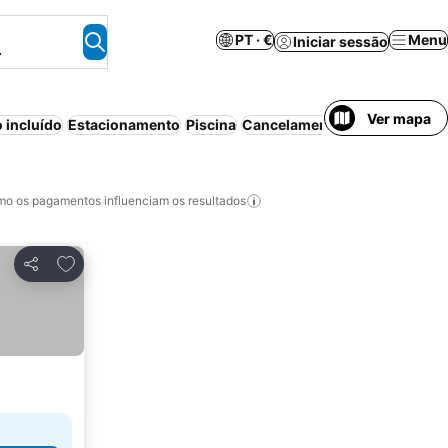
PT · €
Menu
Iniciar sessão
.
Ver mapa
 incluído
Estacionamento
Piscina
Cancelamento gratuito
Apart
o os pagamentos influenciam os resultados
Adicionar aos favoritos
Partilhar