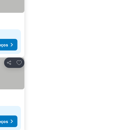
eços
Adicionar aos favoritos
Partilhar
eços