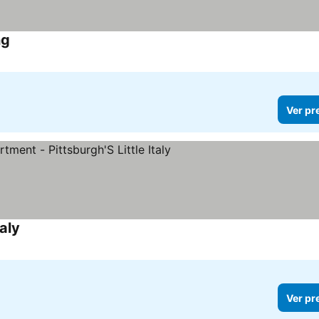
ng
Ver pr
aly
Ver pr