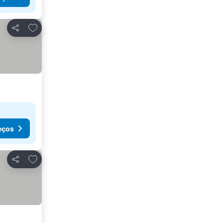
Adicionar aos favoritos
Partilhar
eços
Adicionar aos favoritos
Partilhar