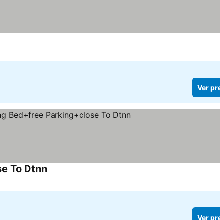
4
Ver pr
se To Dtnn
Ver pr