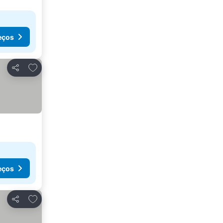
eços
Adicionar aos favoritos
Partilhar
eços
Adicionar aos favoritos
Partilhar