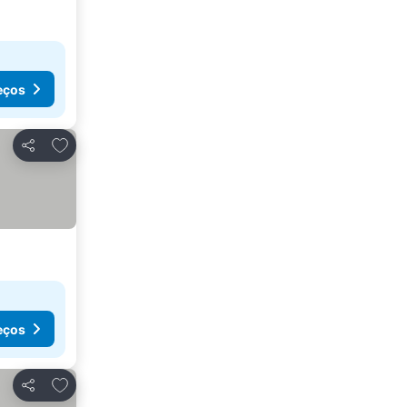
eços
Adicionar aos favoritos
Partilhar
eços
Adicionar aos favoritos
Partilhar