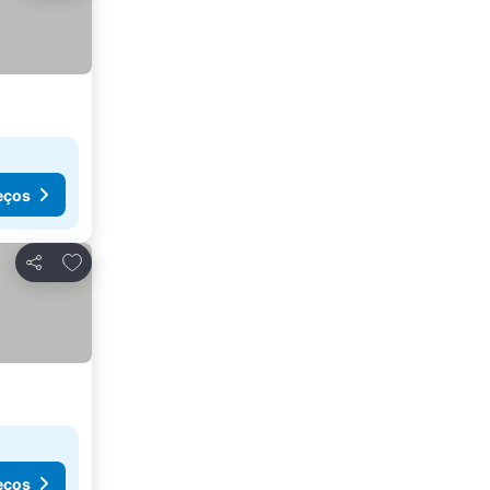
eços
Adicionar aos favoritos
Partilhar
eços