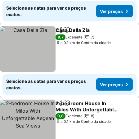
Selecione as datas para ver os preços
Ver preços
exatos.
Casa Della Zia
Partilhar
Adicionar aos favoritos
9,7
Excelente
7
a 0.1 km de Centro da cidade
Selecione as datas para ver os preços
Ver preços
exatos.
2-bedroom House In
Partilhar
Adicionar aos favoritos
Milos With Unforgettable
Aegean Sea Views
9,8
Excelente
8
a 0.1 km de Centro da cidade