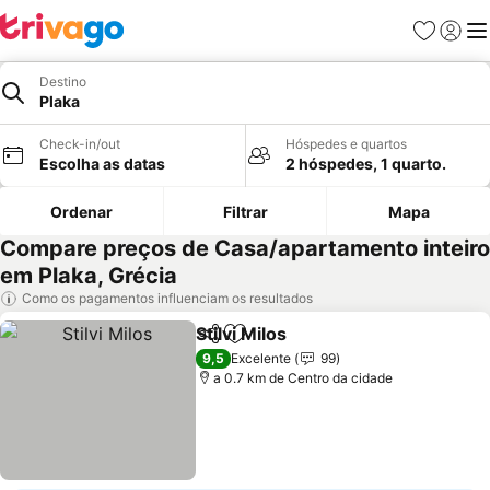
Favoritos
Iniciar
Me
Destino
Plaka
Check-in/out
Hóspedes e quartos
Escolha as datas
2 hóspedes, 1 quarto.
Ordenar
Filtrar
Mapa
Compare preços de Casa/apartamento inteiro
em Plaka, Grécia
Como os pagamentos influenciam os resultados
Stilvi Milos
Partilhar
Adicionar aos favoritos
9,5
Excelente
99
a 0.7 km de Centro da cidade