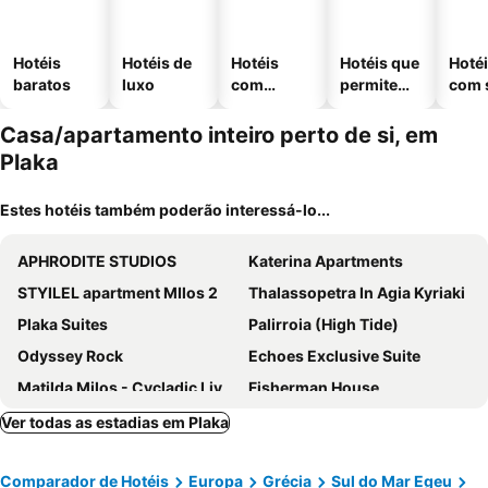
Hotéis
Hotéis de
Hotéis
Hotéis que
Hoté
baratos
luxo
com
permitem
com 
piscinas
animais
Casa/apartamento inteiro perto de si, em
Plaka
Estes hotéis também poderão interessá-lo...
APHRODITE STUDIOS
Katerina Apartments
STYILEL apartment MIlos 2
Thalassopetra In Agia Kyriaki
Plaka Suites
Palirroia (High Tide)
Odyssey Rock
Echoes Exclusive Suite
Matilda Milos - Cycladic Living
Fisherman House
Villa Seascape
Milos Accommodations Rentals
Ver todas as estadias em Plaka
Aerolithos
Debbie's Apartments
Comparador de Hotéis
Europa
Grécia
Sul do Mar Egeu
Apartments With View
Moon Kiss