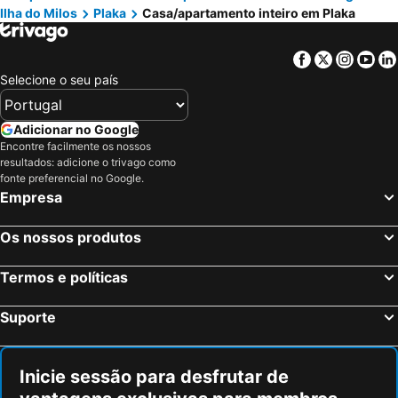
Ilha do Milos
Plaka
Casa/apartamento inteiro em Plaka
Milia Gi Suites
Κalamitsi Rooms & Apartments
Facebook
Twitter
Insta
Yo
Selecione o seu país
Adicionar no Google
Encontre facilmente os nossos
resultados: adicione o trivago como
fonte preferencial no Google.
Empresa
Os nossos produtos
Termos e políticas
Suporte
Inicie sessão para desfrutar de