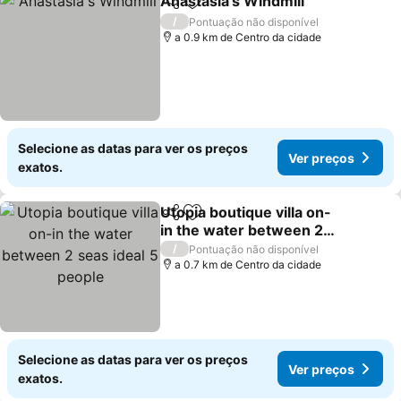
Anastasia's Windmill
Partilhar
Adicionar aos favoritos
/
Pontuação não disponível
a 0.9 km de Centro da cidade
Selecione as datas para ver os preços
Ver preços
exatos.
Utopia boutique villa on-
Partilhar
Adicionar aos favoritos
in the water between 2
seas ideal 5 people
/
Pontuação não disponível
a 0.7 km de Centro da cidade
Selecione as datas para ver os preços
Ver preços
exatos.