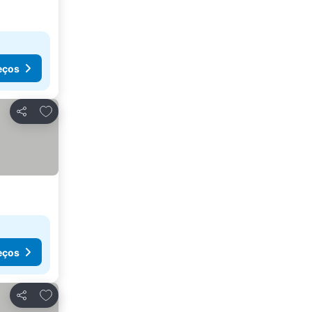
eços
Adicionar aos favoritos
Partilhar
eços
Adicionar aos favoritos
Partilhar