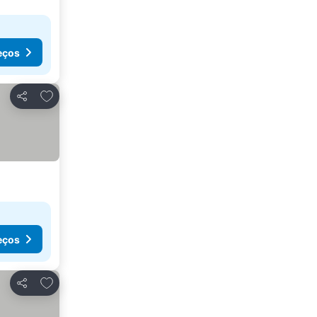
eços
Adicionar aos favoritos
Partilhar
eços
Adicionar aos favoritos
Partilhar