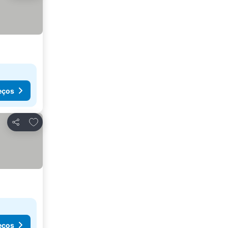
eços
Adicionar aos favoritos
Partilhar
eços