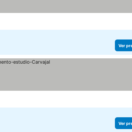
Ver pr
Ver pr