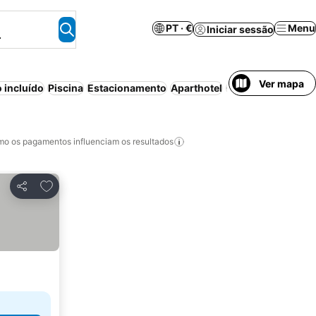
PT · €
Menu
Iniciar sessão
.
Ver mapa
 incluído
Piscina
Estacionamento
Aparthotel
Cancelamento gra
o os pagamentos influenciam os resultados
Adicionar aos favoritos
Partilhar