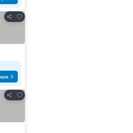
Adicionar aos favoritos
Partilhar
eços
Adicionar aos favoritos
Partilhar