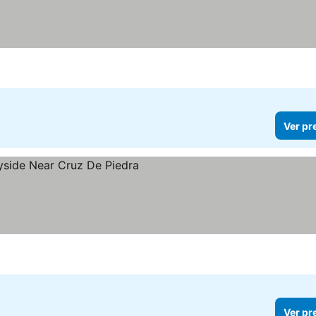
Ver pr
Ver pr