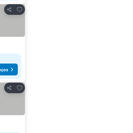
Adicionar aos favoritos
Partilhar
eços
Adicionar aos favoritos
Partilhar