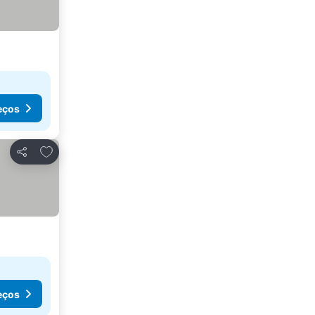
eços
Adicionar aos favoritos
Partilhar
eços