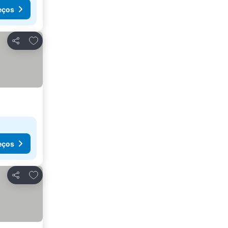
eços
Adicionar aos favoritos
Partilhar
eços
Adicionar aos favoritos
Partilhar