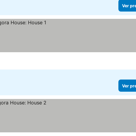
Ver pr
Ver pr