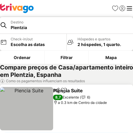
Favoritos
Iniciar
Me
Destino
Plentzia
Check-in/out
Hóspedes e quartos
Escolha as datas
2 hóspedes, 1 quarto.
Ordenar
Filtrar
Mapa
Compare preços de Casa/apartamento inteiro
em Plentzia, Espanha
Como os pagamentos influenciam os resultados
Plencia Suite
Partilhar
Adicionar aos favoritos
8,7
Excelente
6
a 0.3 km de Centro da cidade