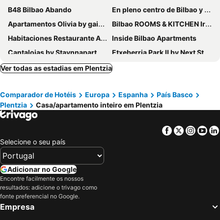
B48 Bilbao Abando
En pleno centro de Bilbao y muy cerca del GUGGENHEIM
Apartamentos Olivia by gaiarooms
Bilbao ROOMS & KITCHEN Irala
Habitaciones Restaurante Asador el Puente Galdames
Inside Bilbao Apartments
Cantalojas by Staynnapartments
Etxeberria Park II by Next Stop Bilbao
Puerta Del Camino Apartment 1
Guggenheim A 15 Minutos. Bec A 5 Minutos
Ver todas as estadias em Plentzia
Heros by Forever Rentals
BIZI BILBAO apartamentos
Comparador de Hotéis
Europa
Espanha
País Basco
Refugio Azkue Encanto y Comodidad
Apartamentos Basarrate Self Check in
Plentzia
Casa/apartamento inteiro em Plentzia
AT Bilbaotown self check in
Casa Rural Errota-Barri
Encantador Apartamento con Wifi en Sestao
Kampion by People Rentals
Facebook
Twitter
Insta
Yo
IG30 Apartments
Zumalakarregi Apartment by People Rentals
Selecione o seu país
Apartamento Bilbao
Gran Via 3 by Forever Rentals
Suite en apartamento privado terraza centro
VT Elegante y Acogedora con WiFi en Bilbao
Adicionar no Google
Encontre facilmente os nossos
Bilbao Home Apartment By People Rentals
Vt Y Ht Arrizabalaga Rural.
resultados: adicione o trivago como
fonte preferencial no Google.
Empresa