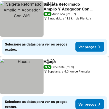
Salgeta Reformado
Partilhar
Adicionar aos favoritos
Amplio Y Acogedor Con
Wifi
8,4
Muito boa
57
Baracaldo, a 11.9 km de Plentzia
Selecione as datas para ver os preços
Ver preços
exatos.
Hauda
Partilhar
Adicionar aos favoritos
9,5
Excelente
9
Sopelana, a 4.3 km de Plentzia
Selecione as datas para ver os preços
Ver preços
exatos.