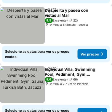
Despierta y pasea con
Partilhar
Adicionar aos favoritos
vistas al Mar
9,5
Excelente
22
Barrika, a 1.6 km de Plentzia
Selecione as datas para ver os preços
Ver preços
exatos.
Individual Villa, Swimming
Partilhar
Adicionar aos favoritos
Pool, Pediment, Gym,
Sauna, Turkish Bath,
9,6
Excelente
66
Jacuzzi
Barrika, a 2.7 km de Plentzia
Selecione as datas para ver os preços