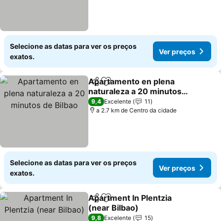
Selecione as datas para ver os preços
Ver preços
exatos.
Apartamento en plena
Partilhar
Adicionar aos favoritos
naturaleza a 20 minutos
de Bilbao
9,4
Excelente
11
a 2.7 km de Centro da cidade
Selecione as datas para ver os preços
Ver preços
exatos.
Apartment In Plentzia
Partilhar
Adicionar aos favoritos
(near Bilbao)
9,8
Excelente
15