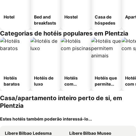
Hotel
Bed and
Hostel
Casa de
Apar
breakfasts
hóspedes
Categorias de hotéis populares em Plentzia
Hotéis
Hotéis de
Hotéis
Hotéis que
Hoté
baratos
luxo
com
permitem
com 
piscinas
animais
Casa/apartamento inteiro perto de si, em
Plentzia
Estes hotéis também poderão interessá-lo...
Líbere Bilbao Ledesma
Líbere Bilbao Museo