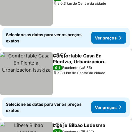
a 0.3 km de Centro da cidade
Selecione as datas para ver os preços
Ver preços
exatos.
Comfortable Casa En
Partilhar
Adicionar aos favoritos
Plentzia, Urbanizacion
Isuskiza
9,1
Excelente
35
a 3.1 km de Centro da cidade
Selecione as datas para ver os preços
Ver preços
exatos.
Líbere Bilbao Ledesma
Partilhar
Adicionar aos favoritos
9,2
Excelente
637