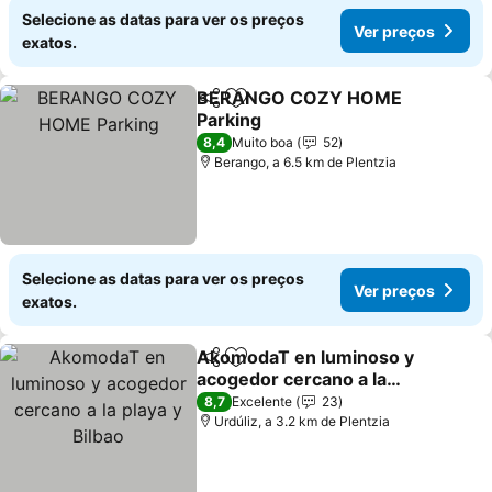
Selecione as datas para ver os preços
Ver preços
exatos.
BERANGO COZY HOME
Partilhar
Adicionar aos favoritos
Parking
8,4
Muito boa
52
Berango, a 6.5 km de Plentzia
Selecione as datas para ver os preços
Ver preços
exatos.
AkomodaT en luminoso y
Partilhar
Adicionar aos favoritos
acogedor cercano a la
playa y Bilbao
8,7
Excelente
23
Urdúliz, a 3.2 km de Plentzia