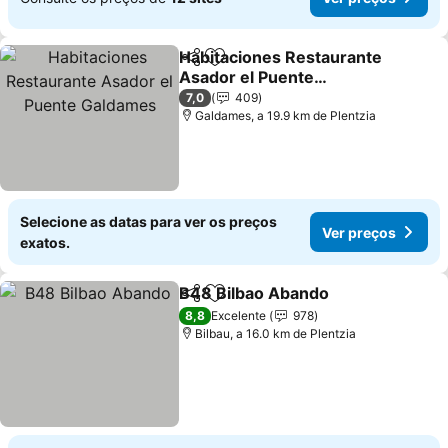
Habitaciones Restaurante
Partilhar
Adicionar aos favoritos
Asador el Puente
Galdames
7,0
409
Galdames, a 19.9 km de Plentzia
Selecione as datas para ver os preços
Ver preços
exatos.
B48 Bilbao Abando
Partilhar
Adicionar aos favoritos
8,8
Excelente
978
Bilbau, a 16.0 km de Plentzia