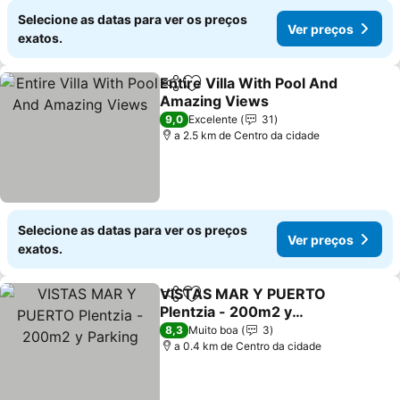
Selecione as datas para ver os preços
Ver preços
exatos.
Entire Villa With Pool And
Partilhar
Adicionar aos favoritos
Amazing Views
9,0
Excelente
31
a 2.5 km de Centro da cidade
Selecione as datas para ver os preços
Ver preços
exatos.
VISTAS MAR Y PUERTO
Partilhar
Adicionar aos favoritos
Plentzia - 200m2 y
Parking
8,3
Muito boa
3
a 0.4 km de Centro da cidade