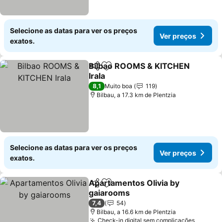
Selecione as datas para ver os preços
Ver preços
exatos.
Bilbao ROOMS & KITCHEN
Partilhar
Adicionar aos favoritos
Irala
8,1
Muito boa
119
Bilbau, a 17.3 km de Plentzia
Selecione as datas para ver os preços
Ver preços
exatos.
Apartamentos Olivia by
Partilhar
Adicionar aos favoritos
gaiarooms
7,4
54
Bilbau, a 16.6 km de Plentzia
Check-in digital sem complicações