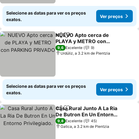
Selecione as datas para ver os preços
Ver preços
exatos.
NUEVO Apto cerca de
Partilhar
Adicionar aos favoritos
PLAYA y METRO con
PARKING PRIVADO
9,6
Excelente
9
Urdúliz, a 3.2 km de Plentzia
Selecione as datas para ver os preços
Ver preços
exatos.
Casa Rural Junto A La Ria
Partilhar
Adicionar aos favoritos
De Butron En Un Entorno
Privilegiado.
9,8
Excelente
45
Gatica, a 3.2 km de Plentzia