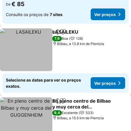
€ 85
De
Consulte os preços de
7 sites
Ver preços
LASAILEKU
Partilhar
Adicionar aos favoritos
7,9
Boa
128
Bilbau, a 13.8 km de Plentzia
Selecione as datas para ver os preços
Ver preços
exatos.
En pleno centro de Bilbao
Partilhar
Adicionar aos favoritos
y muy cerca del
GUGGENHEIM
9,4
Excelente
533
Bilbau, a 15.5 km de Plentzia