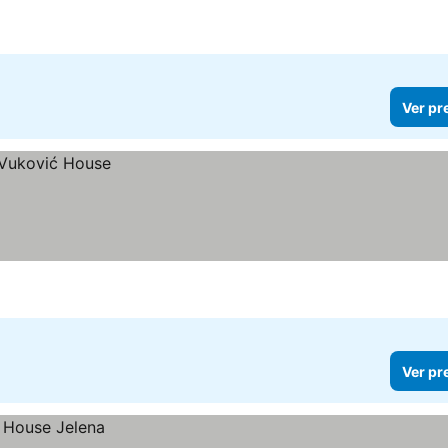
Ver pr
Ver pr