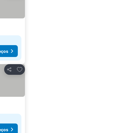
eços
Adicionar aos favoritos
Partilhar
eços