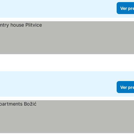
Ver pr
Ver pr