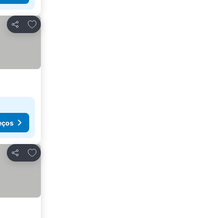
Adicionar aos favoritos
Partilhar
eços
Adicionar aos favoritos
Partilhar