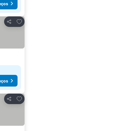
eços
Adicionar aos favoritos
Partilhar
eços
Adicionar aos favoritos
Partilhar