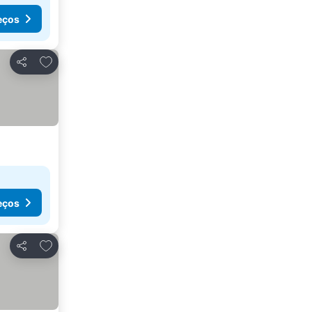
eços
Adicionar aos favoritos
Partilhar
eços
Adicionar aos favoritos
Partilhar