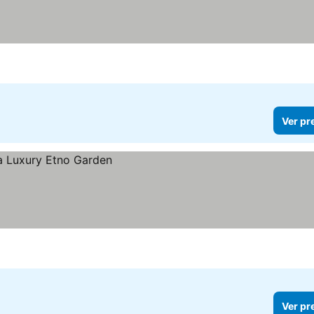
Ver pr
Ver pr