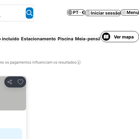
PT · €
Menu
Iniciar sessão
.
Ver mapa
 incluído
Estacionamento
Piscina
Meia-pensão
Aparthotel
Anim
o os pagamentos influenciam os resultados
Adicionar aos favoritos
Partilhar