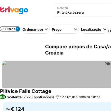
Destino
Filtros
1
Ordenar por
Preço
Localização
H
Compare preços de Casa/ap
Croácia
Plitvice Falls Cottage
Excelente
(2.228 pontuações)
9,4
a 2.5 km de Centro da cidade
€ 124
De