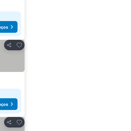
eços
Adicionar aos favoritos
Partilhar
eços
Adicionar aos favoritos
Partilhar