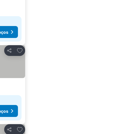
eços
Adicionar aos favoritos
Partilhar
eços
Adicionar aos favoritos
Partilhar