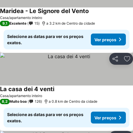
Maridea - Le Signore del Vento
Casa/apartamento inteiro
9,1
Excelente
15
a 3.2 km de Centro da cidade
Selecione as datas para ver os preços
Ver preços
exatos.
Partilhar
Ad
La casa dei 4 venti
Casa/apartamento inteiro
8,2
Muito boa
126
a 0.8 km de Centro da cidade
Selecione as datas para ver os preços
Ver preços
exatos.