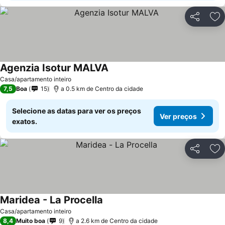
Partilhar
Ad
Agenzia Isotur MALVA
Casa/apartamento inteiro
7,5
Boa
15
a 0.5 km de Centro da cidade
Selecione as datas para ver os preços
Ver preços
exatos.
Partilhar
Ad
Maridea - La Procella
Casa/apartamento inteiro
8,4
Muito boa
9
a 2.6 km de Centro da cidade