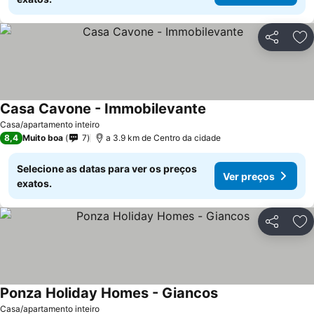
Partilhar
Ad
Casa Cavone - Immobilevante
Casa/apartamento inteiro
8,4
Muito boa
7
a 3.9 km de Centro da cidade
Selecione as datas para ver os preços
Ver preços
exatos.
Partilhar
Ad
Ponza Holiday Homes - Giancos
Casa/apartamento inteiro