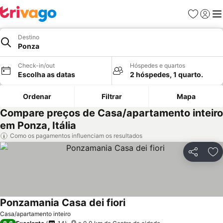
Favoritos
Iniciar
Me
Destino
Ponza
Check-in/out
Hóspedes e quartos
Escolha as datas
2 hóspedes, 1 quarto.
Ordenar
Filtrar
Mapa
Compare preços de Casa/apartamento inteiro
em Ponza, Itália
Como os pagamentos influenciam os resultados
Partilhar
Ad
Ponzamania Casa dei fiori
Casa/apartamento inteiro