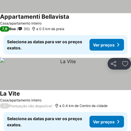
Appartamenti Bellavista
Casa/apartamento inteiro
7,9
Boa
30
a 0.5 km da praia
Selecione as datas para ver os preços
Ver preços
exatos.
Partilhar
Ad
La Vite
Casa/apartamento inteiro
/
a 0.4 km de Centro da cidade
Pontuação não disponível
Selecione as datas para ver os preços
Ver preços
exatos.