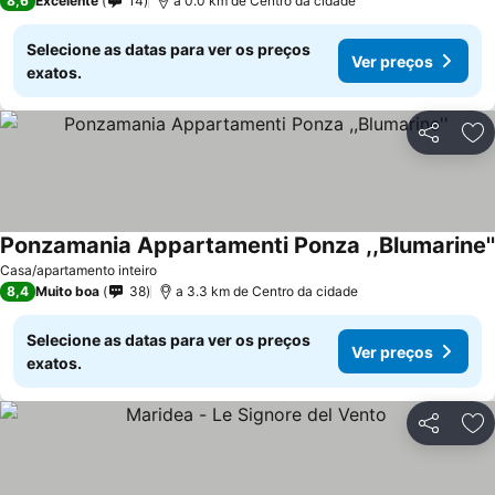
8,6
Excelente
14
a 0.0 km de Centro da cidade
Selecione as datas para ver os preços
Ver preços
exatos.
Partilhar
Ad
Ponzamania Appartamenti Ponza ,,Blumarine''
Casa/apartamento inteiro
8,4
Muito boa
38
a 3.3 km de Centro da cidade
Selecione as datas para ver os preços
Ver preços
exatos.
Partilhar
Ad