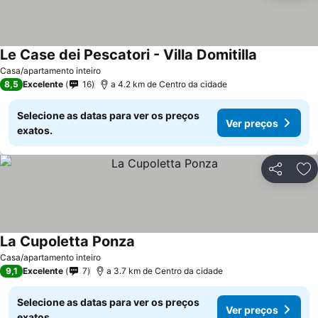
Le Case dei Pescatori - Villa Domitilla
Casa/apartamento inteiro
8,5
Excelente
16
a 4.2 km de Centro da cidade
Selecione as datas para ver os preços
Ver preços
exatos.
Partilhar
Ad
La Cupoletta Ponza
Casa/apartamento inteiro
9,1
Excelente
7
a 3.7 km de Centro da cidade
Selecione as datas para ver os preços
Ver preços
exatos.