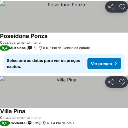
Partilhar
Ad
Poseidone Ponza
Casa/apartamento inteiro
8,4
Muito boa
5
a 0.2 km de Centro da cidade
Selecione as datas para ver os preços
Ver preços
exatos.
Partilhar
Ad
Villa Pina
Casa/apartamento inteiro
8,5
Excelente
109
a 0.4 km da praia