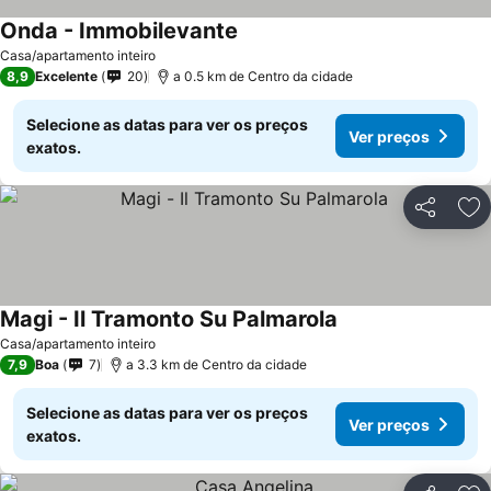
Onda - Immobilevante
Casa/apartamento inteiro
8,9
Excelente
20
a 0.5 km de Centro da cidade
Selecione as datas para ver os preços
Ver preços
exatos.
Partilhar
Ad
Magi - Il Tramonto Su Palmarola
Casa/apartamento inteiro
7,9
Boa
7
a 3.3 km de Centro da cidade
Selecione as datas para ver os preços
Ver preços
exatos.