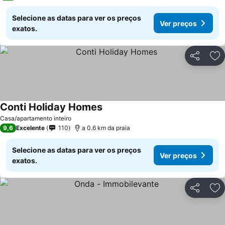
Selecione as datas para ver os preços
Ver preços
exatos.
Partilhar
Ad
Conti Holiday Homes
Casa/apartamento inteiro
9,6
Excelente
110
a 0.6 km da praia
Selecione as datas para ver os preços
Ver preços
exatos.
Partilhar
Ad