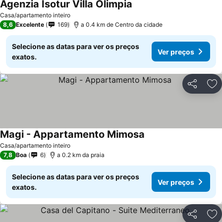
Agenzia Isotur Villa Olimpia
Casa/apartamento inteiro
8,6
Excelente
169
a 0.4 km de Centro da cidade
Selecione as datas para ver os preços
Ver preços
exatos.
Partilhar
Ad
Magi - Appartamento Mimosa
Casa/apartamento inteiro
7,8
Boa
6
a 0.2 km da praia
Selecione as datas para ver os preços
Ver preços
exatos.
Partilhar
Ad