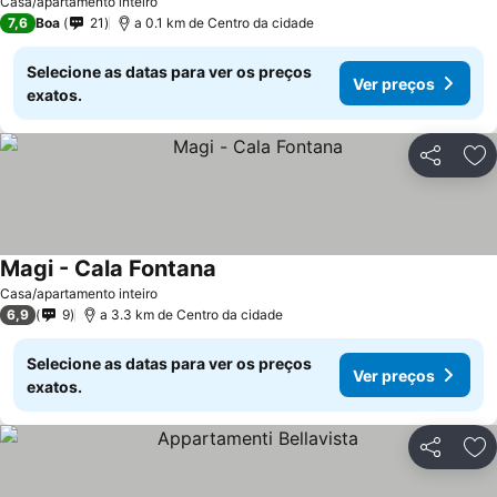
Casa/apartamento inteiro
7,6
Boa
21
a 0.1 km de Centro da cidade
Selecione as datas para ver os preços
Ver preços
exatos.
Partilhar
Ad
Magi - Cala Fontana
Casa/apartamento inteiro
6,9
9
a 3.3 km de Centro da cidade
Selecione as datas para ver os preços
Ver preços
exatos.
Partilhar
Ad