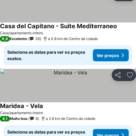
Casa del Capitano - Suite Mediterraneo
Casa/apartamento inteiro
8,9
Excelente
36
a 0.8 km de Centro da cidade
Selecione as datas para ver os preços
Ver preços
exatos.
Partilhar
Ad
Maridea - Vela
Casa/apartamento inteiro
8,1
Muito boa
8
a 2.6 km de Centro da cidade
Selecione as datas para ver os preços
Ver preços