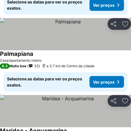
Selecione as datas para ver os preços
Ver preços
exatos.
Partilhar
Ad
Palmapiana
Casa/apartamento inteiro
8,3
Muito boa
32
a 3.7 km de Centro da cidade
Selecione as datas para ver os preços
Ver preços
exatos.
Partilhar
Ad
Maridea - Acquamarina