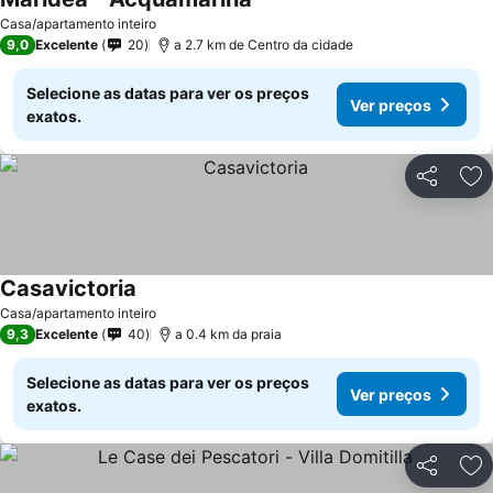
Casa/apartamento inteiro
9,0
Excelente
20
a 2.7 km de Centro da cidade
Selecione as datas para ver os preços
Ver preços
exatos.
Partilhar
Ad
Casavictoria
Casa/apartamento inteiro
9,3
Excelente
40
a 0.4 km da praia
Selecione as datas para ver os preços
Ver preços
exatos.
Partilhar
Ad