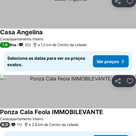
Partilhar
Ad
Casa Angelina
Casa/apartamento inteiro
7,8
Boa
30
a 1.2 km de Centro da cidade
Selecione as datas para ver os preços
Ver preços
exatos.
Partilhar
Ad
Ponza Cala Feola IMMOBILEVANTE
Casa/apartamento inteiro
6,0
11
a 2.8 km de Centro da cidade