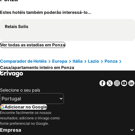
Estes hotéis também poderão interessá-lo...
Relais Solis
Ver todas as estadias em Ponza
Comparador de Hotéis
Europa
Itália
Lazio
Ponza
Casa/apartamento inteiro em Ponza
Facebook
Twitter
Insta
Yo
Selecione o seu país
Adicionar no Google
Encontre facilmente os nossos
resultados: adicione o trivago como
fonte preferencial no Google.
Empresa