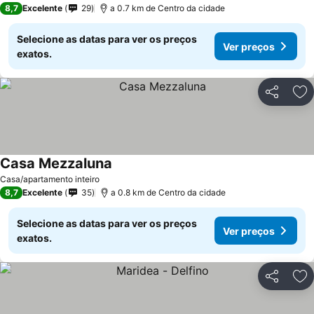
8,7
Excelente
29
a 0.7 km de Centro da cidade
Selecione as datas para ver os preços
Ver preços
exatos.
Partilhar
Ad
Casa Mezzaluna
Casa/apartamento inteiro
8,7
Excelente
35
a 0.8 km de Centro da cidade
Selecione as datas para ver os preços
Ver preços
exatos.
Partilhar
Ad