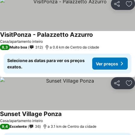
Partilhar
Ad
VisitPonza - Palazzetto Azzurro
Casa/apartamento inteiro
8,3
Muito boa
312
a 0.6 km de Centro da cidade
Selecione as datas para ver os preços
Ver preços
exatos.
Partilhar
Ad
Sunset Village Ponza
Casa/apartamento inteiro
9,4
Excelente
36
a 3.1 km de Centro da cidade