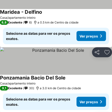
Maridea - Delfino
Casa/apartamento inteiro
8,8
Excelente
6
a 0.5 km de Centro da cidade
Selecione as datas para ver os preços
Ver preços
exatos.
Partilhar
Ad
Ponzamania Bacio Del Sole
Casa/apartamento inteiro
9,1
Excelente
30
a 3.0 km de Centro da cidade
Selecione as datas para ver os preços
Ver preços
exatos.