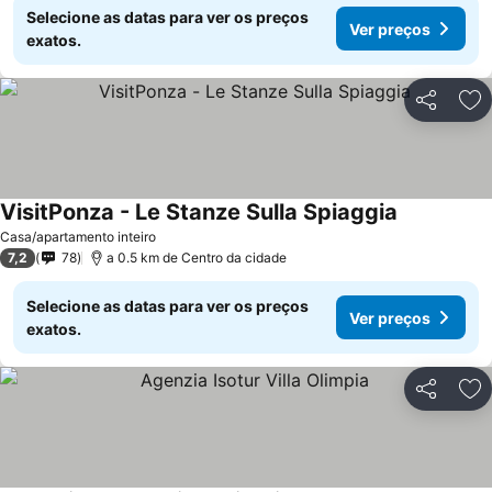
Selecione as datas para ver os preços
Ver preços
exatos.
Partilhar
Ad
VisitPonza - Le Stanze Sulla Spiaggia
Casa/apartamento inteiro
7,2
78
a 0.5 km de Centro da cidade
Selecione as datas para ver os preços
Ver preços
exatos.
Partilhar
Ad