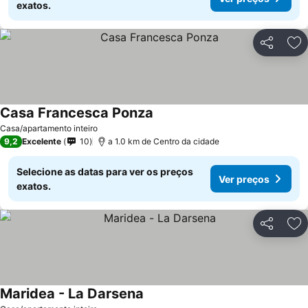
exatos.
Partilhar
Ad
Casa Francesca Ponza
Casa/apartamento inteiro
9,2
Excelente
10
a 1.0 km de Centro da cidade
Selecione as datas para ver os preços
Ver preços
exatos.
Partilhar
Ad
Maridea - La Darsena