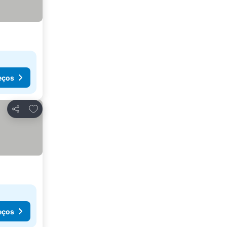
eços
Adicionar aos favoritos
Partilhar
eços