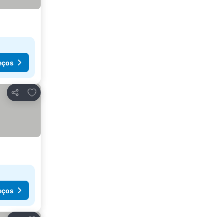
eços
Adicionar aos favoritos
Partilhar
eços