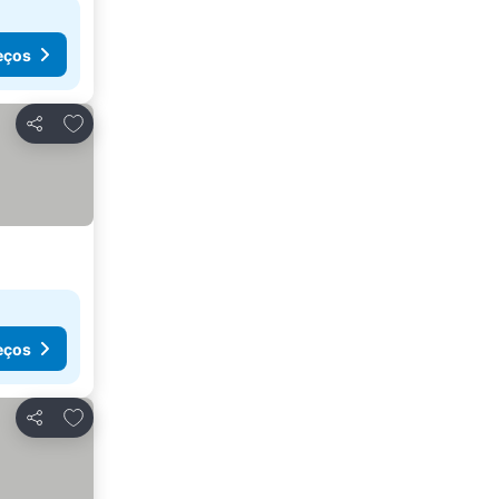
eços
Adicionar aos favoritos
Partilhar
eços
Adicionar aos favoritos
Partilhar