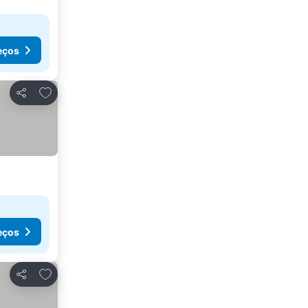
eços
Adicionar aos favoritos
Partilhar
eços
Adicionar aos favoritos
Partilhar