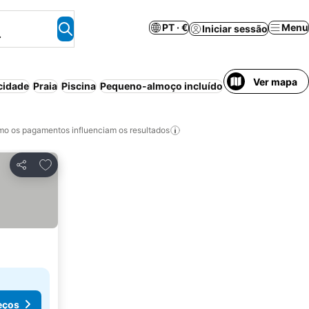
PT · €
Menu
Iniciar sessão
.
Ver mapa
cidade
Praia
Piscina
Pequeno-almoço incluído
Aparthotel
Ar co
o os pagamentos influenciam os resultados
Adicionar aos favoritos
Partilhar
eços