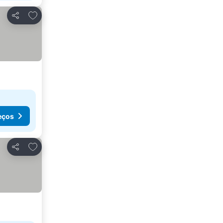
Adicionar aos favoritos
Partilhar
eços
Adicionar aos favoritos
Partilhar