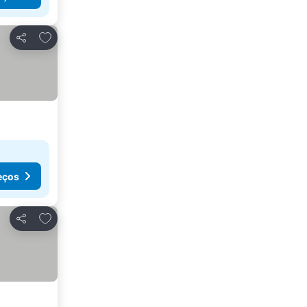
Adicionar aos favoritos
Partilhar
eços
Adicionar aos favoritos
Partilhar