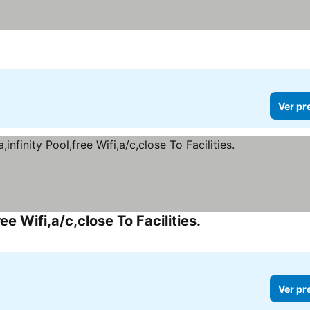
Ver pr
ee Wifi,a/c,close To Facilities.
Ver pr