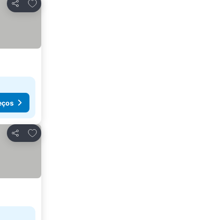
Adicionar aos favoritos
Partilhar
eços
Adicionar aos favoritos
Partilhar