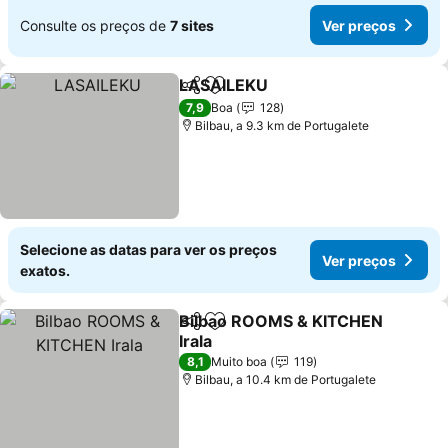
Consulte os preços de
7 sites
Ver preços
LASAILEKU
Partilhar
Adicionar aos favoritos
Ver preços
7,9
Boa
128
Bilbau, a 9.3 km de Portugalete
Selecione as datas para ver os preços
Ver preços
exatos.
Bilbao ROOMS & KITCHEN
Partilhar
Adicionar aos favoritos
Irala
Ver preços
8,1
Muito boa
119
Bilbau, a 10.4 km de Portugalete