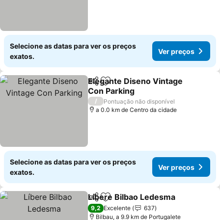
Selecione as datas para ver os preços
Ver preços
exatos.
Elegante Diseno Vintage
Partilhar
Adicionar aos favoritos
Con Parking
Ver preços
/
Pontuação não disponível
a 0.0 km de Centro da cidade
Selecione as datas para ver os preços
Ver preços
exatos.
Líbere Bilbao Ledesma
Partilhar
Adicionar aos favoritos
Ver
9,2
Excelente
637
Bilbau, a 9.9 km de Portugalete