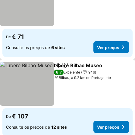
€ 71
De
Consulte os preços de
6 sites
Ver preços
Líbere Bilbao Museo
Partilhar
Adicionar aos favoritos
Ver p
8,7
Excelente
946
Bilbau, a 9.2 km de Portugalete
€ 107
De
Consulte os preços de
12 sites
Ver preços