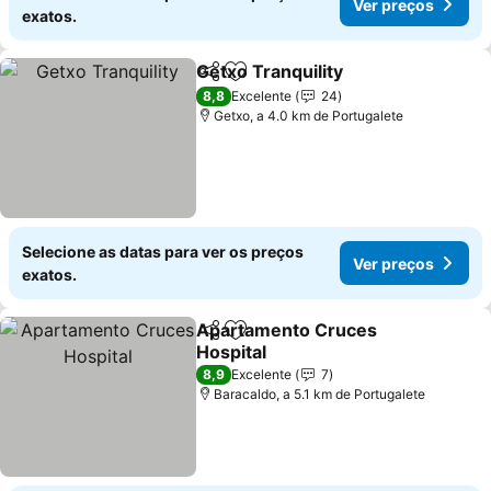
Ver preços
exatos.
Getxo Tranquility
Partilhar
Adicionar aos favoritos
Ver preç
8,8
Excelente
24
Getxo, a 4.0 km de Portugalete
Selecione as datas para ver os preços
Ver preços
exatos.
Apartamento Cruces
Partilhar
Adicionar aos favoritos
Hospital
Ver preços
8,9
Excelente
7
Baracaldo, a 5.1 km de Portugalete