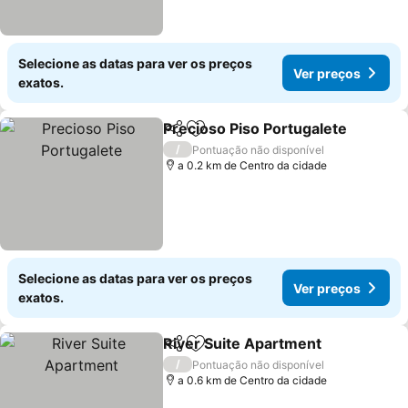
Selecione as datas para ver os preços
Ver preços
exatos.
Precioso Piso Portugalete
Partilhar
Adicionar aos favoritos
/
Pontuação não disponível
a 0.2 km de Centro da cidade
Selecione as datas para ver os preços
Ver preços
exatos.
River Suite Apartment
Partilhar
Adicionar aos favoritos
Ver
/
Pontuação não disponível
a 0.6 km de Centro da cidade