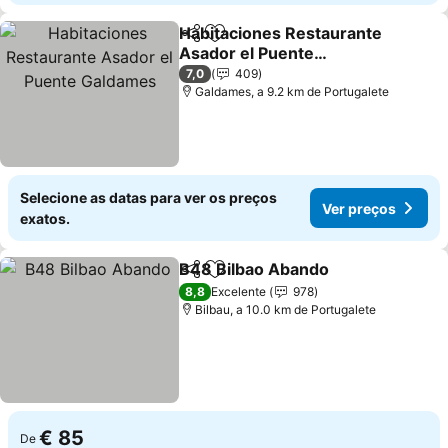
Habitaciones Restaurante
Partilhar
Adicionar aos favoritos
Asador el Puente
Galdames
Ver preços
7,0
409
Galdames, a 9.2 km de Portugalete
Selecione as datas para ver os preços
Ver preços
exatos.
B48 Bilbao Abando
Partilhar
Adicionar aos favoritos
Ver pr
8,8
Excelente
978
Bilbau, a 10.0 km de Portugalete
€ 85
De