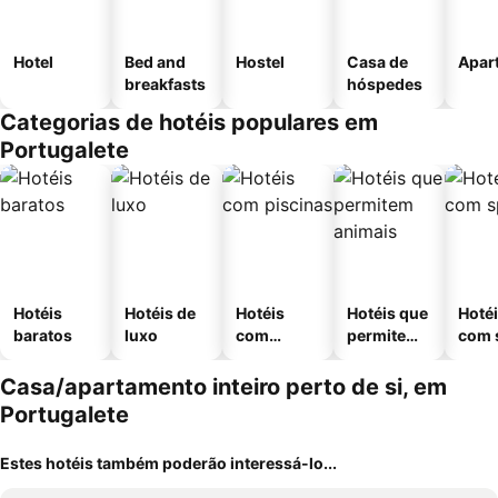
Hotel
Bed and
Hostel
Casa de
Apar
breakfasts
hóspedes
Categorias de hotéis populares em
Portugalete
Hotéis
Hotéis de
Hotéis
Hotéis que
Hoté
baratos
luxo
com
permitem
com 
piscinas
animais
Casa/apartamento inteiro perto de si, em
Portugalete
Estes hotéis também poderão interessá-lo...