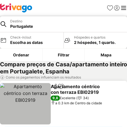
Favoritos
Iniciar
Me
Destino
Portugalete
Check-in/out
Hóspedes e quartos
Escolha as datas
2 hóspedes, 1 quarto.
Ordenar
Filtrar
Mapa
Compare preços de Casa/apartamento inteiro
em Portugalete, Espanha
Como os pagamentos influenciam os resultados
Apartamento céntrico
Partilhar
Adicionar aos favoritos
con terraza EBI02919
Ver preços
9,8
Excelente
34
a 0.3 km de Centro da cidade