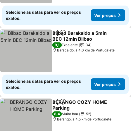
Selecione as datas para ver os preços
Ver preços
exatos.
Bilbao Barakaldo a 5min
Partilhar
Adicionar aos favoritos
BEC 12min Bilbao
Ver preços
9,1
Excelente
34
Baracaldo, a 4.0 km de Portugalete
Selecione as datas para ver os preços
Ver preços
exatos.
BERANGO COZY HOME
Partilhar
Adicionar aos favoritos
Parking
Ver preços
8,4
Muito boa
52
Berango, a 4.5 km de Portugalete