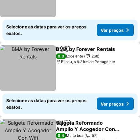
Selecione as datas para ver os preços
Ver preços
exatos.
BMA by Forever Rentals
Partilhar
Adicionar aos favoritos
Ve
9,0
Excelente
268
Bilbau, a 9.2 km de Portugalete
Selecione as datas para ver os preços
Ver preços
exatos.
Salgeta Reformado
Partilhar
Adicionar aos favoritos
Amplio Y Acogedor Con
Wifi
Ver preços
8,4
Muito boa
57