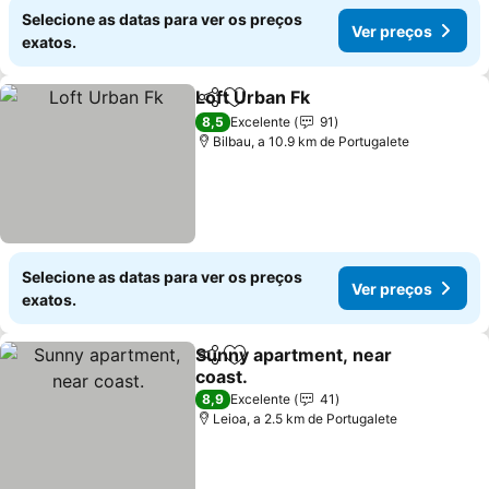
Selecione as datas para ver os preços
Ver preços
exatos.
Loft Urban Fk
Partilhar
Adicionar aos favoritos
Ver preços
8,5
Excelente
91
Bilbau, a 10.9 km de Portugalete
Selecione as datas para ver os preços
Ver preços
exatos.
Sunny apartment, near
Partilhar
Adicionar aos favoritos
coast.
Ver preços
8,9
Excelente
41
Leioa, a 2.5 km de Portugalete