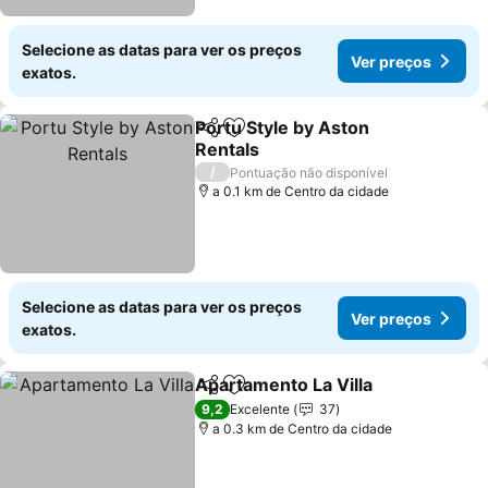
Selecione as datas para ver os preços
Ver preços
exatos.
Portu Style by Aston
Partilhar
Adicionar aos favoritos
Rentals
Ver preços
/
Pontuação não disponível
a 0.1 km de Centro da cidade
Selecione as datas para ver os preços
Ver preços
exatos.
Apartamento La Villa
Partilhar
Adicionar aos favoritos
Ver p
9,2
Excelente
37
a 0.3 km de Centro da cidade