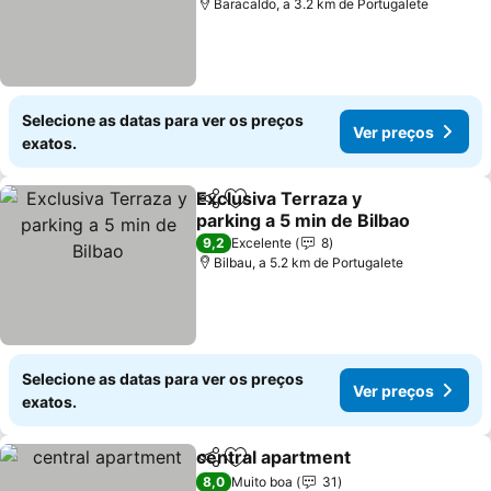
Baracaldo, a 3.2 km de Portugalete
Selecione as datas para ver os preços
Ver preços
exatos.
Exclusiva Terraza y
Partilhar
Adicionar aos favoritos
parking a 5 min de Bilbao
Ver preços
9,2
Excelente
8
Bilbau, a 5.2 km de Portugalete
Selecione as datas para ver os preços
Ver preços
exatos.
central apartment
Partilhar
Adicionar aos favoritos
Ver pre
8,0
Muito boa
31