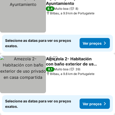
Partilhar
Adicionar aos favoritos
Ayuntamiento
Ver preços
8,4
Muito boa
8
Bilbau, a 9.9 km de Portugalete
Selecione as datas para ver os preços
Ver preços
exatos.
Amezola 2- Habitación
Partilhar
Adicionar aos favoritos
con baño exterior de uso
privado en casa
Ver preços
8,1
Muito boa
39
compartida
Bilbau, a 9.8 km de Portugalete
Selecione as datas para ver os preços
Ver preços
exatos.