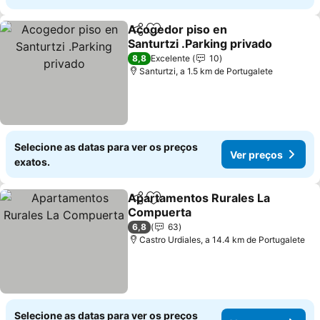
Acogedor piso en
Partilhar
Adicionar aos favoritos
Santurtzi .Parking privado
Ver preços
8,8
Excelente
10
Santurtzi, a 1.5 km de Portugalete
Selecione as datas para ver os preços
Ver preços
exatos.
Apartamentos Rurales La
Partilhar
Adicionar aos favoritos
Compuerta
Ver preços
6,8
63
Castro Urdiales, a 14.4 km de Portugalete
Selecione as datas para ver os preços