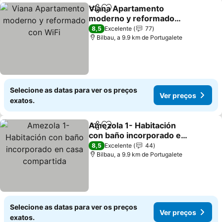
Viana Apartamento
Partilhar
Adicionar aos favoritos
moderno y reformado
con WiFi
Ver preços
8,5
Excelente
77
Bilbau, a 9.9 km de Portugalete
Selecione as datas para ver os preços
Ver preços
exatos.
Amezola 1- Habitación
Partilhar
Adicionar aos favoritos
con baño incorporado en
casa compartida
Ver preços
8,5
Excelente
44
Bilbau, a 9.9 km de Portugalete
Selecione as datas para ver os preços
Ver preços
exatos.