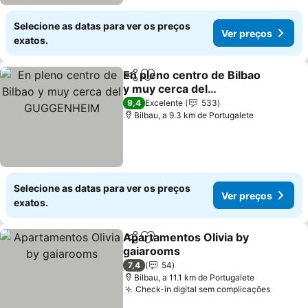
Selecione as datas para ver os preços
Ver preços
exatos.
En pleno centro de Bilbao
Partilhar
Adicionar aos favoritos
y muy cerca del
GUGGENHEIM
Ver preços
9,4
Excelente
533
Bilbau, a 9.3 km de Portugalete
Selecione as datas para ver os preços
Ver preços
exatos.
Apartamentos Olivia by
Partilhar
Adicionar aos favoritos
gaiarooms
Ver preços
7,4
54
Bilbau, a 11.1 km de Portugalete
Check-in digital sem complicações
Ver pr