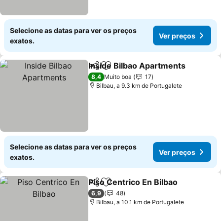
Selecione as datas para ver os preços
Ver preços
exatos.
Inside Bilbao Apartments
Partilhar
Adicionar aos favoritos
V
8,4
Muito boa
17
Bilbau, a 9.3 km de Portugalete
Selecione as datas para ver os preços
Ver preços
exatos.
Piso Centrico En Bilbao
Partilhar
Adicionar aos favoritos
Ver
6,9
48
Bilbau, a 10.1 km de Portugalete