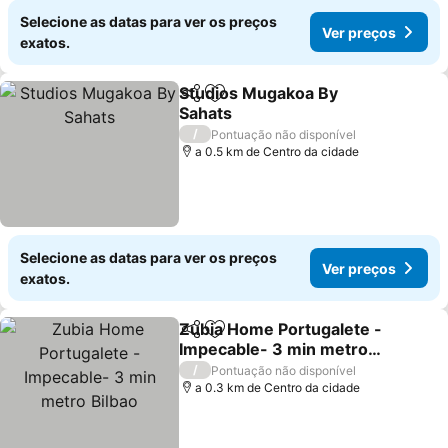
Selecione as datas para ver os preços
Ver preços
exatos.
Studios Mugakoa By
Partilhar
Adicionar aos favoritos
Sahats
Ver preços
/
Pontuação não disponível
a 0.5 km de Centro da cidade
Selecione as datas para ver os preços
Ver preços
exatos.
Zubia Home Portugalete -
Partilhar
Adicionar aos favoritos
Impecable- 3 min metro
Bilbao
Ver preços
/
Pontuação não disponível
a 0.3 km de Centro da cidade