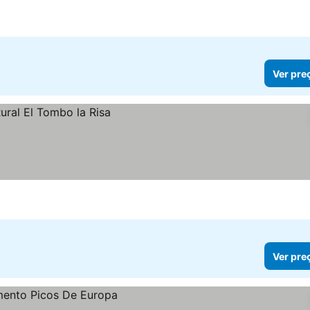
Ver pre
Ver pre