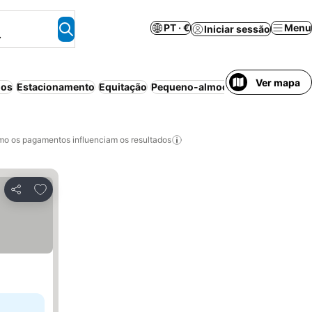
PT · €
Menu
Iniciar sessão
.
Ver mapa
dos
Estacionamento
Equitação
Pequeno-almoço incluído
o os pagamentos influenciam os resultados
Adicionar aos favoritos
Partilhar