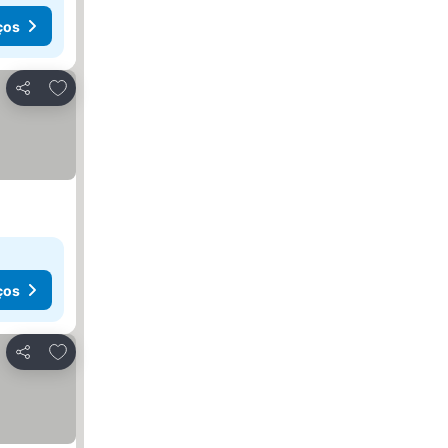
ços
Adicionar aos favoritos
Partilhar
ços
Adicionar aos favoritos
Partilhar