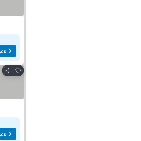
ços
Adicionar aos favoritos
Partilhar
ços