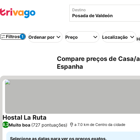
Destino
Filtros
1
Ordenar por
Preço
Localização
H
Compare preços de Casa/a
Espanha
Hostal La Ruta
Muito boa
(727 pontuações)
8,2
a 7.0 km de Centro da cidade
Selecione as datas para ver os preços exatos.