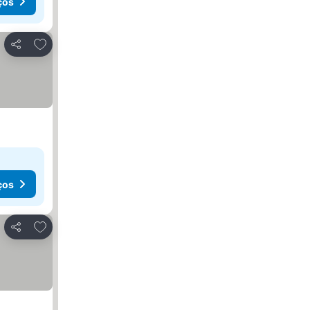
ços
Adicionar aos favoritos
Partilhar
ços
Adicionar aos favoritos
Partilhar