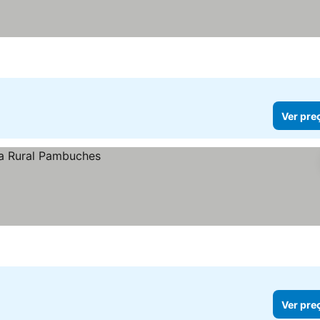
Ver pre
Ver pre