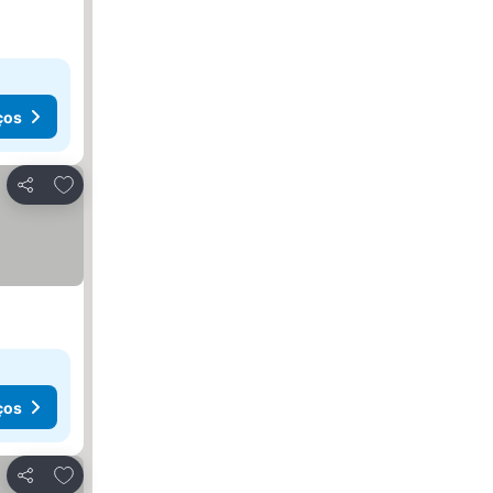
ços
Adicionar aos favoritos
Partilhar
ços
Adicionar aos favoritos
Partilhar