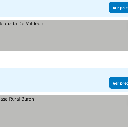
Ver pre
Ver pre