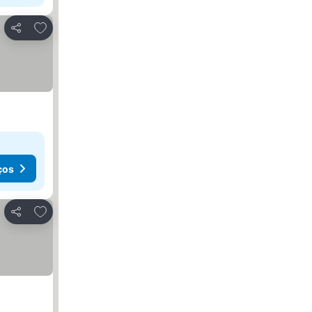
Adicionar aos favoritos
Partilhar
ços
Adicionar aos favoritos
Partilhar