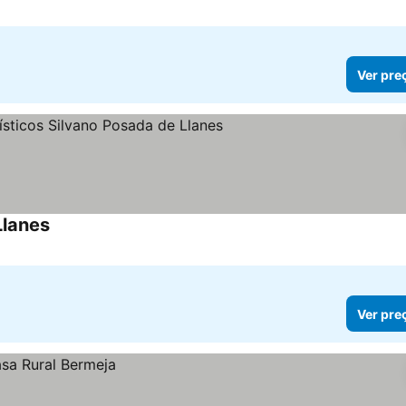
Ver pre
Llanes
Ver pre