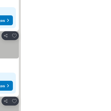
ços
Adicionar aos favoritos
Partilhar
ços
Adicionar aos favoritos
Partilhar