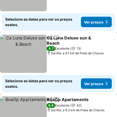
Selecione as datas para ver os preços
Ver preços
exatos.
Ca Luna Deluxe sun &
Partilhar
Adicionar aos favoritos
Beach
Ver preços
8,7
Excelente
13
Sal Rei, a 9.1 km de Praia de Chaves
Selecione as datas para ver os preços
Ver preços
exatos.
BoaOp Apartaments
Partilhar
Adicionar aos favoritos
Ver p
8,6
Excelente
42
Sal Rei, a 8.3 km de Praia de Chaves