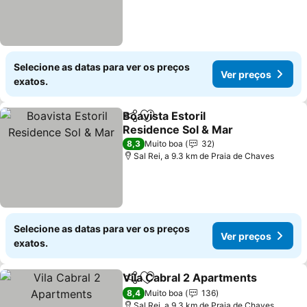
Selecione as datas para ver os preços
Ver preços
exatos.
Boavista Estoril
Partilhar
Adicionar aos favoritos
Residence Sol & Mar
Ver preços
8,3
Muito boa
32
Sal Rei, a 9.3 km de Praia de Chaves
Selecione as datas para ver os preços
Ver preços
exatos.
Vila Cabral 2 Apartments
Partilhar
Adicionar aos favoritos
V
8,4
Muito boa
136
Sal Rei, a 9.3 km de Praia de Chaves