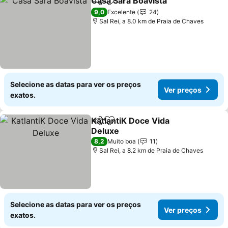
Casa Sara Boavista
Partilhar
Adicionar aos favoritos
Ver pr
9,0
Excelente
24
Sal Rei, a 8.0 km de Praia de Chaves
Selecione as datas para ver os preços
Ver preços
exatos.
KatlantiK Doce Vida
Partilhar
Adicionar aos favoritos
Deluxe
Ver preços
8,2
Muito boa
11
Sal Rei, a 8.2 km de Praia de Chaves
Selecione as datas para ver os preços
Ver preços
exatos.