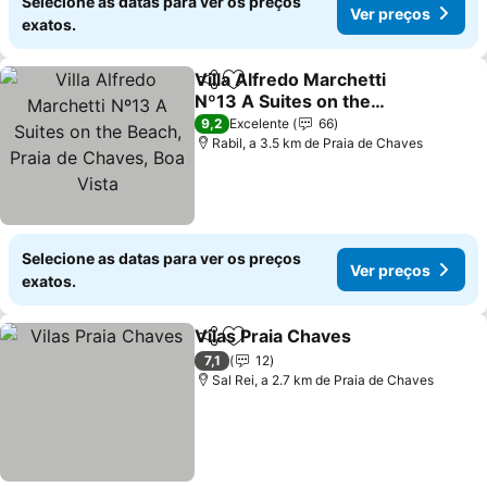
Selecione as datas para ver os preços
Ver preços
exatos.
Villa Alfredo Marchetti
Partilhar
Adicionar aos favoritos
Nº13 A Suites on the
Beach, Praia de Chaves,
Ver preços
9,2
Excelente
66
Boa Vista
Rabil, a 3.5 km de Praia de Chaves
Selecione as datas para ver os preços
Ver preços
exatos.
Vilas Praia Chaves
Partilhar
Adicionar aos favoritos
Ver pre
7,1
12
Sal Rei, a 2.7 km de Praia de Chaves