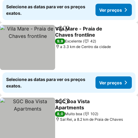
Selecione as datas para ver os preços
Ver preços
exatos.
Vila Mare - Praia de
Partilhar
Adicionar aos favoritos
Chaves frontline
Ver preços
9,9
Excelente
42
a 3.3 km de Centro da cidade
Selecione as datas para ver os preços
Ver preços
exatos.
SGC Boa Vista
Partilhar
Adicionar aos favoritos
Apartments
Ver preços
8,0
Muito boa
102
Sal Rei, a 8.2 km de Praia de Chaves