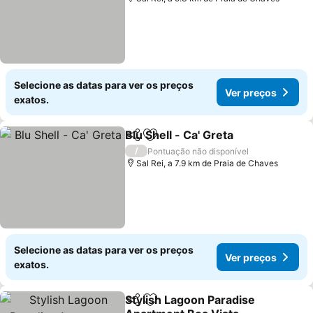
Selecione as datas para ver os preços
Ver preços
exatos.
Blu Shell - Ca' Greta
Partilhar
Adicionar aos favoritos
Ver pr
/
Pontuação não disponível
Sal Rei, a 7.9 km de Praia de Chaves
Selecione as datas para ver os preços
Ver preços
exatos.
Stylish Lagoon Paradise
Partilhar
Adicionar aos favoritos