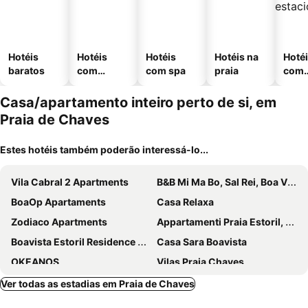
Hotéis
Hotéis
Hotéis
Hotéis na
Hoté
baratos
com
com spa
praia
com
piscinas
esta
ment
Casa/apartamento inteiro perto de si, em
Praia de Chaves
Estes hotéis também poderão interessá-lo...
Vila Cabral 2 Apartments
B&B Mi Ma Bo, Sal Rei, Boa Vista, Cape Verde, FREE WI-FI
BoaOp Apartaments
Casa Relaxa
Zodiaco Apartments
Appartamenti Praia Estoril, Sal Rei, Boa Vista
Boavista Estoril Residence Sol & Mar
Casa Sara Boavista
OKEANOS
Vilas Praia Chaves
Vista Oceano - Boa Vista Island
Large Townhouse close to Beach
Ver todas as estadias em Praia de Chaves
Luxury Paradise Beach Lagoon
Apartamentos Esperança