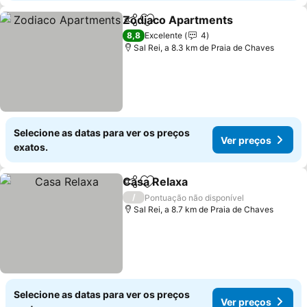
Zodiaco Apartments
Partilhar
Adicionar aos favoritos
Ver p
8,8
Excelente
4
Sal Rei, a 8.3 km de Praia de Chaves
Selecione as datas para ver os preços
Ver preços
exatos.
Casa Relaxa
Partilhar
Adicionar aos favoritos
Ver preços
/
Pontuação não disponível
Sal Rei, a 8.7 km de Praia de Chaves
Selecione as datas para ver os preços
Ver preços