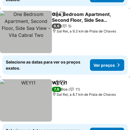
One Bedroom Apartment,
Partilhar
Adicionar aos favoritos
Second Floor, Side Sea
View - Vila Cabral Two
Ver preços
6,6
5
Sal Rei, a 9.3 km de Praia de Chaves
Selecione as datas para ver os preços
Ver preços
exatos.
WEYt1
Partilhar
Adicionar aos favoritos
Ver preços
7,6
Boa
11
Sal Rei, a 8.7 km de Praia de Chaves