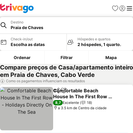
Favoritos
Iniciar
Me
Destino
Praia de Chaves
Check-in/out
Hóspedes e quartos
Escolha as datas
2 hóspedes, 1 quarto.
Ordenar
Filtrar
Mapa
Compare preços de Casa/apartamento inteiro
em Praia de Chaves, Cabo Verde
Como os pagamentos influenciam os resultados
Comfortable Beach
Partilhar
Adicionar aos favoritos
House In The First Row -
Holidays Directly On The
Ver preços
8,7
Excelente
18
Sea
a 3.5 km de Centro da cidade