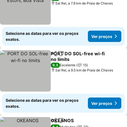
Sal Rei, a 7.9 km de Praia de Chaves
Selecione as datas para ver os preços
Ver preços
exatos.
PORT DO SOL-free wi-fi
Partilhar
Adicionar aos favoritos
no limits
Ver preços
9,3
Excelente
15
Sal Rei, a 9.5 km de Praia de Chaves
Selecione as datas para ver os preços
Ver preços
exatos.
OKEANOS
Partilhar
Adicionar aos favoritos
Ver preços
8,4
Muito boa
22