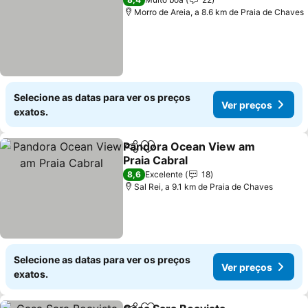
Morro de Areia, a 8.6 km de Praia de Chaves
Selecione as datas para ver os preços
Ver preços
exatos.
Pandora Ocean View am
Partilhar
Adicionar aos favoritos
Praia Cabral
Ver preços
8,6
Excelente
18
Sal Rei, a 9.1 km de Praia de Chaves
Selecione as datas para ver os preços
Ver preços
exatos.