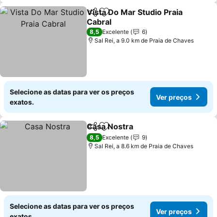
Vista Do Mar Studio Praia
Partilhar
Adicionar aos favoritos
Cabral
Ver preços
8,5
Excelente
6
Sal Rei, a 9.0 km de Praia de Chaves
Selecione as datas para ver os preços
Ver preços
exatos.
Casa Nostra
Partilhar
Adicionar aos favoritos
Ver preços
8,5
Excelente
9
Sal Rei, a 8.6 km de Praia de Chaves
Selecione as datas para ver os preços
Ver preços
exatos.