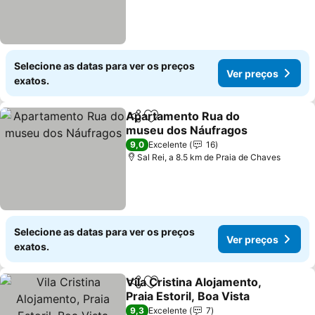
Selecione as datas para ver os preços
Ver preços
exatos.
Apartamento Rua do
Partilhar
Adicionar aos favoritos
museu dos Náufragos
Ver preços
9,0
Excelente
16
Sal Rei, a 8.5 km de Praia de Chaves
Selecione as datas para ver os preços
Ver preços
exatos.
Vila Cristina Alojamento,
Partilhar
Adicionar aos favoritos
Praia Estoril, Boa Vista
Ver preços
9,3
Excelente
7