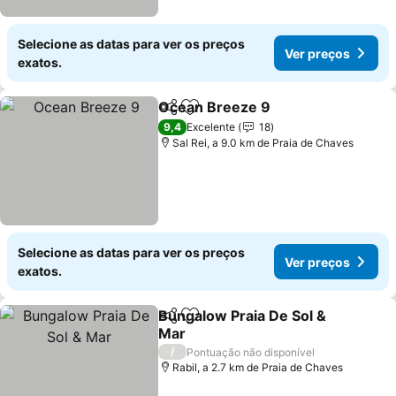
Selecione as datas para ver os preços
Ver preços
exatos.
Ocean Breeze 9
Partilhar
Adicionar aos favoritos
Ver preço
9,4
Excelente
18
Sal Rei, a 9.0 km de Praia de Chaves
Selecione as datas para ver os preços
Ver preços
exatos.
Bungalow Praia De Sol &
Partilhar
Adicionar aos favoritos
Mar
Ver preços
/
Pontuação não disponível
Rabil, a 2.7 km de Praia de Chaves