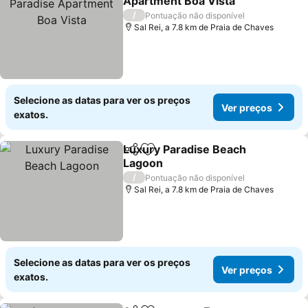
Apartment Boa Vista
Ver preços
/
Pontuação não disponível
Sal Rei, a 7.8 km de Praia de Chaves
Selecione as datas para ver os preços
Ver preços
exatos.
Luxury Paradise Beach
Partilhar
Adicionar aos favoritos
Lagoon
Ver preços
/
Pontuação não disponível
Sal Rei, a 7.8 km de Praia de Chaves
Selecione as datas para ver os preços
Ver preços
exatos.