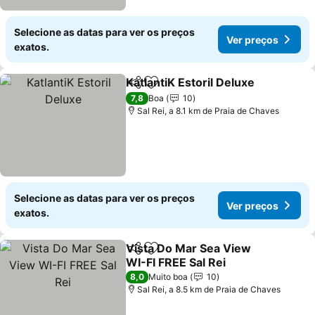
Selecione as datas para ver os preços
Ver preços
exatos.
KatlantiK Estoril Deluxe
Partilhar
Adicionar aos favoritos
Ve
7,8
Boa
10
Sal Rei, a 8.1 km de Praia de Chaves
Selecione as datas para ver os preços
Ver preços
exatos.
Vista Do Mar Sea View
Partilhar
Adicionar aos favoritos
WI-FI FREE Sal Rei
Ver preços
8,0
Muito boa
10
Sal Rei, a 8.5 km de Praia de Chaves