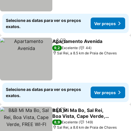
Selecione as datas para ver os preços
Ver preços
exatos.
Apartamento Avenida
Partilhar
Adicionar aos favoritos
Ver 
9,2
Excelente
44
Sal Rei, a 8.5 km de Praia de Chaves
Selecione as datas para ver os preços
Ver preços
exatos.
B&B Mi Ma Bo, Sal Rei,
Partilhar
Adicionar aos favoritos
Boa Vista, Cape Verde,
FREE WI-FI
Ver preços
8,9
Excelente
149
Sal Rei, a 8.6 km de Praia de Chaves