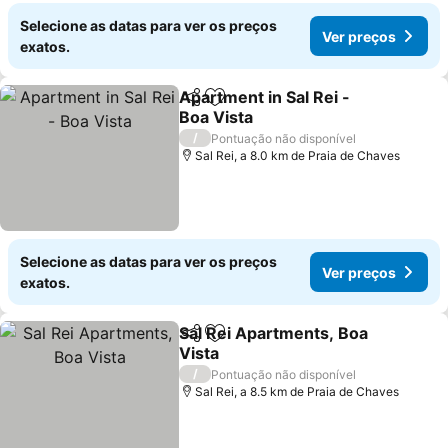
Selecione as datas para ver os preços
Ver preços
exatos.
Apartment in Sal Rei -
Partilhar
Adicionar aos favoritos
Boa Vista
Ver preços
/
Pontuação não disponível
Sal Rei, a 8.0 km de Praia de Chaves
Selecione as datas para ver os preços
Ver preços
exatos.
Sal Rei Apartments, Boa
Partilhar
Adicionar aos favoritos
Vista
Ver preços
/
Pontuação não disponível
Sal Rei, a 8.5 km de Praia de Chaves