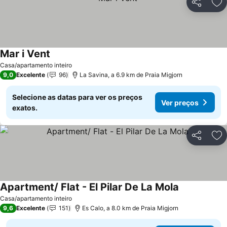
Partilhar
Ad
Mar i Vent
Ver preços
Casa/apartamento inteiro
9,0
Excelente
96
La Savina, a 6.9 km de Praia Migjorn
Selecione as datas para ver os preços
Ver preços
exatos.
Partilhar
Ad
Apartment/ Flat - El Pilar De La Mola
Ver preços
Casa/apartamento inteiro
9,6
Excelente
151
Es Calo, a 8.0 km de Praia Migjorn