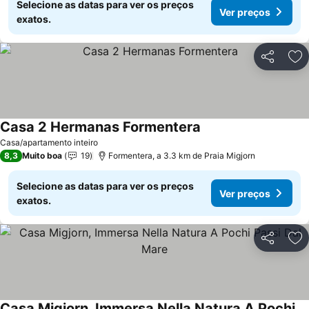
Selecione as datas para ver os preços
Ver preços
exatos.
Partilhar
Ad
Casa 2 Hermanas Formentera
Ver preços
Casa/apartamento inteiro
8,3
Muito boa
19
Formentera, a 3.3 km de Praia Migjorn
Selecione as datas para ver os preços
Ver preços
exatos.
Partilhar
Ad
Casa Migjorn, Immersa Nella Natura A Pochi Passi Dal Mare