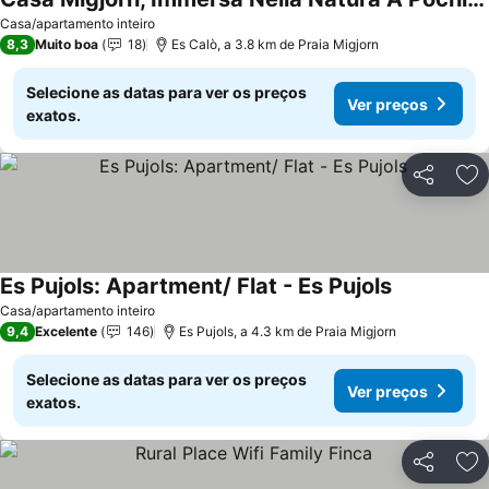
Ver preços
Casa/apartamento inteiro
8,3
Muito boa
18
Es Calò, a 3.8 km de Praia Migjorn
Selecione as datas para ver os preços
Ver preços
exatos.
Partilhar
Ad
Es Pujols: Apartment/ Flat - Es Pujols
Ver preços
Casa/apartamento inteiro
9,4
Excelente
146
Es Pujols, a 4.3 km de Praia Migjorn
Selecione as datas para ver os preços
Ver preços
exatos.
Partilhar
Ad