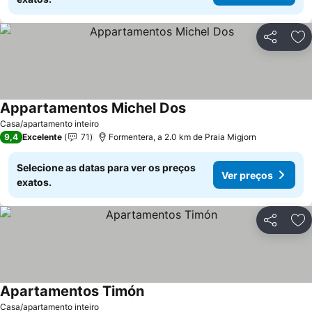
Partilhar
Ad
Appartamentos Michel Dos
Ver preços
Casa/apartamento inteiro
9,4
Excelente
71
Formentera, a 2.0 km de Praia Migjorn
Selecione as datas para ver os preços
Ver preços
exatos.
Partilhar
Ad
Apartamentos Timón
Ver preços
Casa/apartamento inteiro