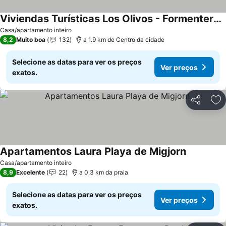
Viviendas Turísticas Los Olivos - Formentera Break
Ver preços
Casa/apartamento inteiro
8,2
Muito boa
132
a 1.9 km de Centro da cidade
Selecione as datas para ver os preços
Ver preços
exatos.
Partilhar
Ad
Apartamentos Laura Playa de Migjorn
Ver preço
Casa/apartamento inteiro
8,9
Excelente
22
a 0.3 km da praia
Selecione as datas para ver os preços
Ver preços
exatos.