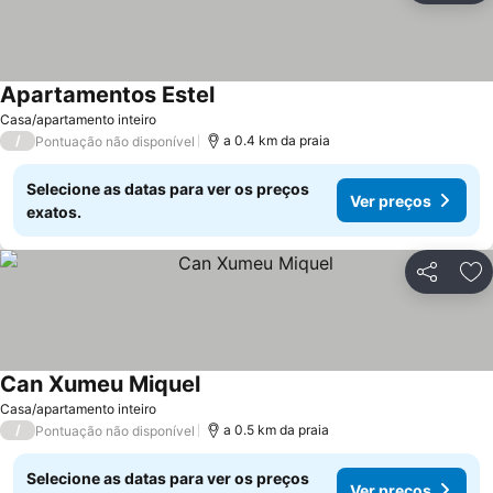
Apartamentos Estel
Ver preços
Casa/apartamento inteiro
/
a 0.4 km da praia
Pontuação não disponível
Selecione as datas para ver os preços
Ver preços
exatos.
Partilhar
Ad
Can Xumeu Miquel
Ver preços
Casa/apartamento inteiro
/
a 0.5 km da praia
Pontuação não disponível
Selecione as datas para ver os preços
Ver preços