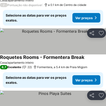
Casa/apartamento inteiro
/
a 0.1 km de Centro da cidade
Pontuação não disponível
Selecione as datas para ver os preços
Ver preços
exatos.
Partilhar
Ad
Roquetes Rooms - Formentera Break
Ver preços
Casa/apartamento inteiro
8,7
Excelente
22
Formentera, a 5.4 km de Praia Migjorn
Selecione as datas para ver os preços
Ver preços
exatos.
Partilhar
Ad