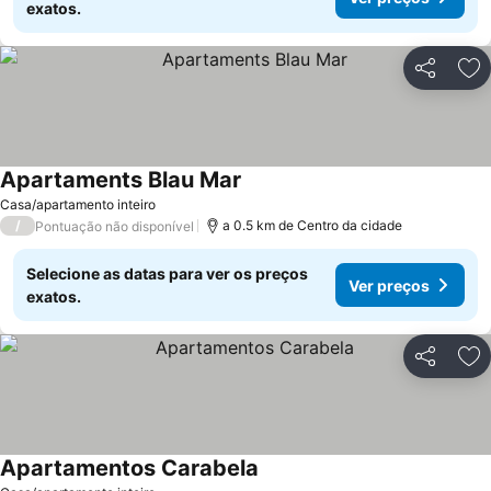
exatos.
Partilhar
Ad
Apartaments Blau Mar
Ver preços
Casa/apartamento inteiro
/
a 0.5 km de Centro da cidade
Pontuação não disponível
Selecione as datas para ver os preços
Ver preços
exatos.
Partilhar
Ad
Apartamentos Carabela
Ver preços