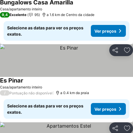
Bungalows Casa Amarilla
Ver preços
Casa/apartamento inteiro
9,4
Excelente
95
a 1.6 km de Centro da cidade
Selecione as datas para ver os preços
Ver preços
exatos.
Partilhar
Ad
Es Pinar
Ver preços
Casa/apartamento inteiro
/
a 0.4 km da praia
Pontuação não disponível
Selecione as datas para ver os preços
Ver preços
exatos.
Partilhar
Ad