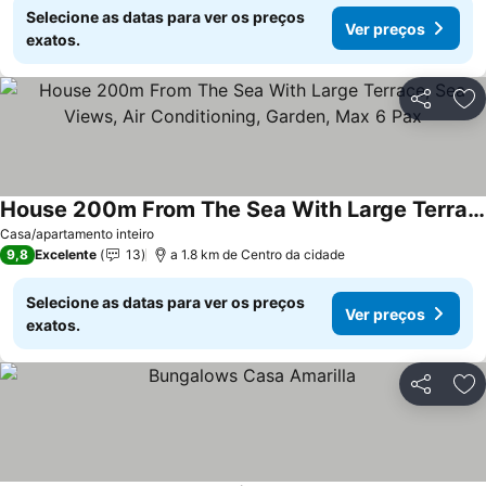
Selecione as datas para ver os preços
Ver preços
exatos.
Partilhar
Ad
House 200m From The Sea With Large Terrace, Sea Views, Air Conditioning, Garden, Max 6 Pax
Ver preços
Casa/apartamento inteiro
9,8
Excelente
13
a 1.8 km de Centro da cidade
Selecione as datas para ver os preços
Ver preços
exatos.
Partilhar
Ad