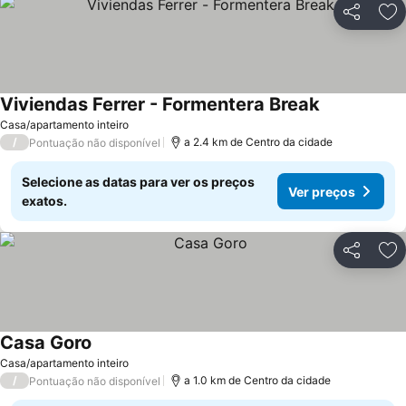
Partilhar
Ad
Viviendas Ferrer - Formentera Break
Ver preços
Casa/apartamento inteiro
/
a 2.4 km de Centro da cidade
Pontuação não disponível
Selecione as datas para ver os preços
Ver preços
exatos.
Partilhar
Ad
Casa Goro
Ver preços
Casa/apartamento inteiro
/
a 1.0 km de Centro da cidade
Pontuação não disponível