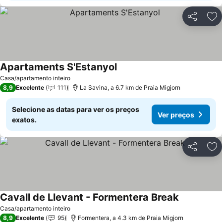
Partilhar
Ad
Apartaments S'Estanyol
Ver preços
Casa/apartamento inteiro
8,9
Excelente
111
La Savina, a 6.7 km de Praia Migjorn
Selecione as datas para ver os preços
Ver preços
exatos.
Partilhar
Ad
Cavall de Llevant - Formentera Break
Ver preços
Casa/apartamento inteiro
8,9
Excelente
95
Formentera, a 4.3 km de Praia Migjorn