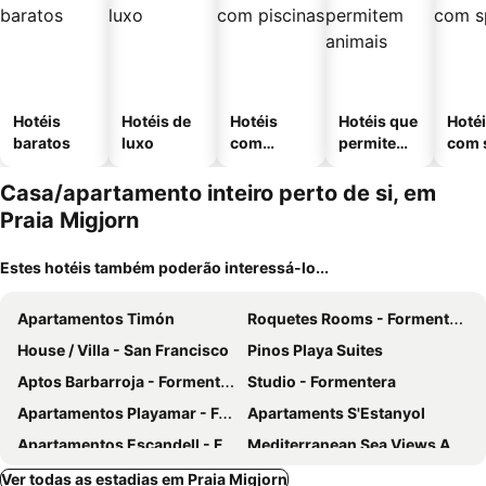
Hotéis
Hotéis de
Hotéis
Hotéis que
Hoté
baratos
luxo
com
permitem
com 
piscinas
animais
Casa/apartamento inteiro perto de si, em
Praia Migjorn
Estes hotéis também poderão interessá-lo...
Apartamentos Timón
Roquetes Rooms - Formentera Break
House / Villa - San Francisco
Pinos Playa Suites
Aptos Barbarroja - Formentera Break
Studio - Formentera
Apartamentos Playamar - Formentera Break
Apartaments S'Estanyol
Apartamentos Escandell - Formentera Vacaciones
Mediterranean Sea Views Apartment in Huelin
Cavall de Llevant - Formentera Break
Es Pujols Appartamento Elegante
Ver todas as estadias em Praia Migjorn