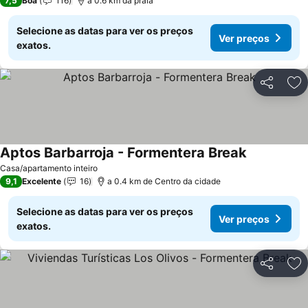
7,5
Boa
116
a 0.6 km da praia
Selecione as datas para ver os preços
Ver preços
exatos.
Partilhar
Ad
Aptos Barbarroja - Formentera Break
Ver preços
Casa/apartamento inteiro
9,1
Excelente
16
a 0.4 km de Centro da cidade
Selecione as datas para ver os preços
Ver preços
exatos.
Partilhar
Ad