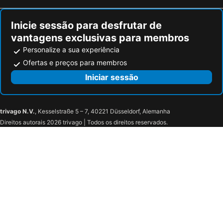
CA NA PLATERA
Apartamentos La Fragata
Costamar Apartamentos
Apartamentos Formentera
Inicie sessão para desfrutar de
Apartamento Trilo 24
Casa Formentera
vantagens exclusivas para membros
Es Pujols: Beachfront Apartment On The Es Pujols Promenade
House / Villa - Porto-saler
Personalize a sua experiência
Casa Antonia Et- 6805
Detached House With Garden Near The Beach
Ofertas e preços para membros
Apartamentos Roca Plana - Formentera Break
Formentera Mar Bungalows Cas Carabiners
Iniciar sessão
trivago N.V.
, Kesselstraße 5 – 7, 40221 Düsseldorf, Alemanha
Direitos autorais 2026 trivago | Todos os direitos reservados.