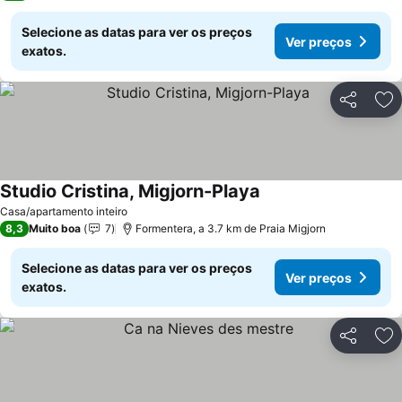
Selecione as datas para ver os preços
Ver preços
exatos.
Partilhar
Ad
Studio Cristina, Migjorn-Playa
Ver preços
Casa/apartamento inteiro
8,3
Muito boa
7
Formentera, a 3.7 km de Praia Migjorn
Selecione as datas para ver os preços
Ver preços
exatos.
Partilhar
Ad