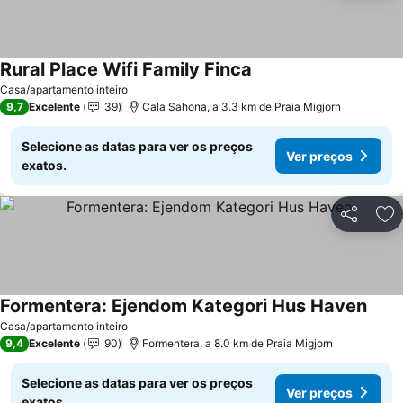
Rural Place Wifi Family Finca
Ver preços
Casa/apartamento inteiro
9,7
Excelente
39
Cala Sahona, a 3.3 km de Praia Migjorn
Selecione as datas para ver os preços
Ver preços
exatos.
Partilhar
Ad
Formentera: Ejendom Kategori Hus Haven
Ver p
Casa/apartamento inteiro
9,4
Excelente
90
Formentera, a 8.0 km de Praia Migjorn
Selecione as datas para ver os preços
Ver preços
exatos.