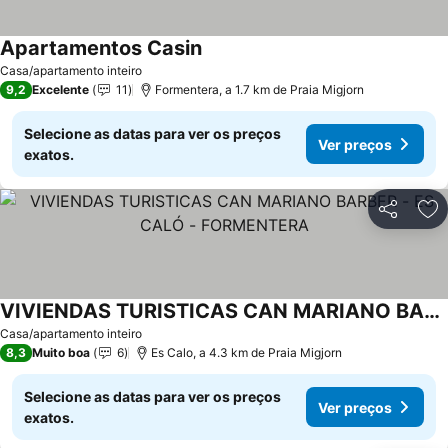
Apartamentos Casin
Ver preços
Casa/apartamento inteiro
9,2
Excelente
11
Formentera, a 1.7 km de Praia Migjorn
Selecione as datas para ver os preços
Ver preços
exatos.
Partilhar
Ad
VIVIENDAS TURISTICAS CAN MARIANO BARBER - ES CALÓ - FORMENTERA
Ver preços
Casa/apartamento inteiro
8,3
Muito boa
6
Es Calo, a 4.3 km de Praia Migjorn
Selecione as datas para ver os preços
Ver preços
exatos.