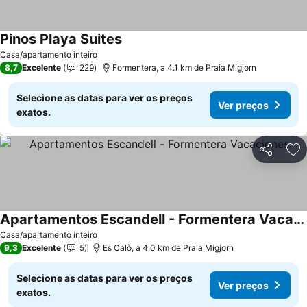
Pinos Playa Suites
Ver preços
Casa/apartamento inteiro
8,7
Excelente
229
Formentera, a 4.1 km de Praia Migjorn
Selecione as datas para ver os preços
Ver preços
exatos.
Partilhar
Ad
Apartamentos Escandell - Formentera Vacaciones
Ver preços
Casa/apartamento inteiro
9,3
Excelente
5
Es Calò, a 4.0 km de Praia Migjorn
Selecione as datas para ver os preços
Ver preços
exatos.