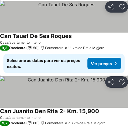
Partilhar
Ad
Can Tauet De Ses Roques
Ver preços
Casa/apartamento inteiro
9,3
Excelente
50
Formentera, a 1.1 km de Praia Migjorn
Selecione as datas para ver os preços
Ver preços
exatos.
Partilhar
Ad
Can Juanito Den Rita 2- Km. 15,900
Ver preços
Casa/apartamento inteiro
9,7
Excelente
60
Formentera, a 7.3 km de Praia Migjorn