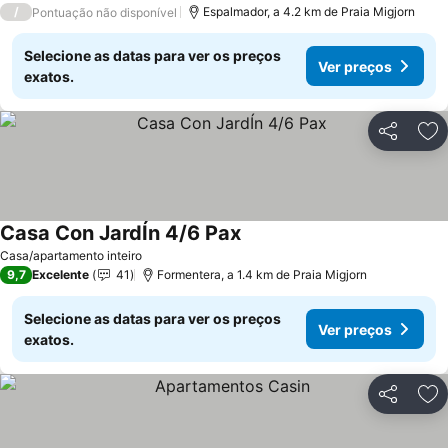
/
Espalmador, a 4.2 km de Praia Migjorn
Pontuação não disponível
Selecione as datas para ver os preços
Ver preços
exatos.
Partilhar
Ad
Casa Con JardÍn 4/6 Pax
Ver preços
Casa/apartamento inteiro
9,7
Excelente
41
Formentera, a 1.4 km de Praia Migjorn
Selecione as datas para ver os preços
Ver preços
exatos.
Partilhar
Ad