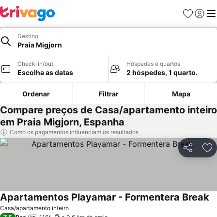
Favoritos
Iniciar
Me
Destino
Praia Migjorn
Check-in/out
Hóspedes e quartos
Escolha as datas
2 hóspedes, 1 quarto.
Ordenar
Filtrar
Mapa
Compare preços de Casa/apartamento inteiro
em Praia Migjorn, Espanha
Como os pagamentos influenciam os resultados
Partilhar
Ad
Apartamentos Playamar - Formentera Break
Ve
Casa/apartamento inteiro