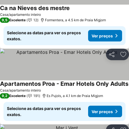
Ca na Nieves des mestre
Ver preços
Casa/apartamento inteiro
9,5
Excelente
12
Formentera, a 4.5 km de Praia Migjorn
Selecione as datas para ver os preços
Ver preços
exatos.
Partilhar
Ad
Apartamentos Proa - Emar Hotels Only Adults
Casa/apartamento inteiro
9,2
Excelente
191
Es Pujols, a 4.1 km de Praia Migjorn
Selecione as datas para ver os preços
Ver preços
exatos.