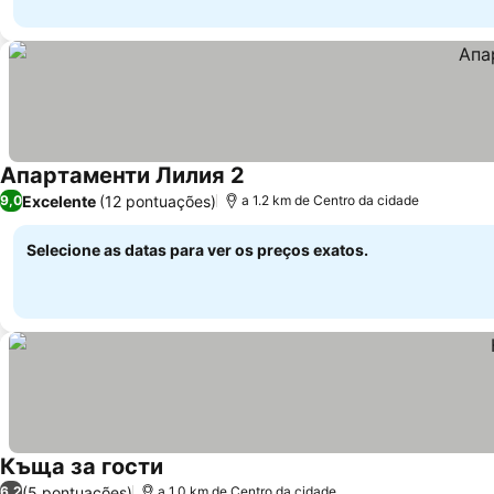
Апартаменти Лилия 2
Excelente
(12 pontuações)
9,0
a 1.2 km de Centro da cidade
Selecione as datas para ver os preços exatos.
Къща за гости
(5 pontuações)
6,2
a 1.0 km de Centro da cidade