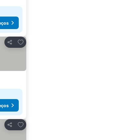
eços
Adicionar aos favoritos
Partilhar
eços
Adicionar aos favoritos
Partilhar