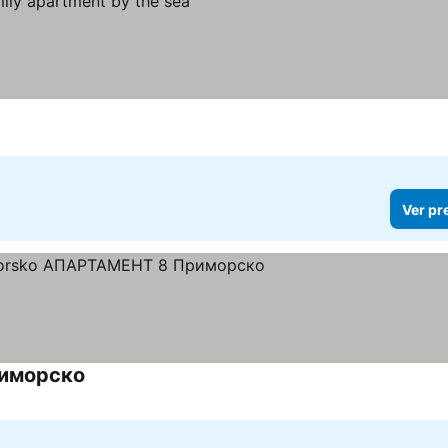
Ver pr
риморско