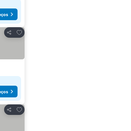
eços
Adicionar aos favoritos
Partilhar
eços
Adicionar aos favoritos
Partilhar