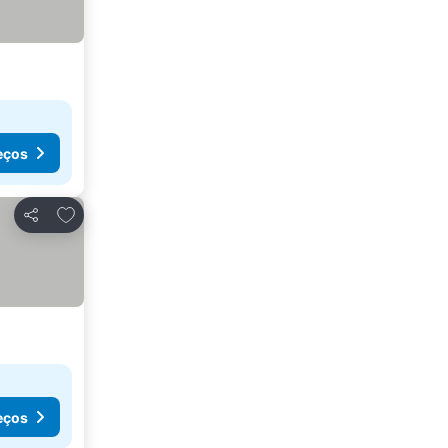
eços
Adicionar aos favoritos
Partilhar
eços