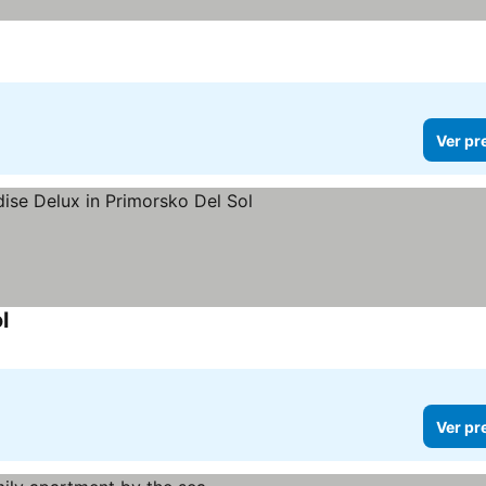
Ver pr
l
Ver pr