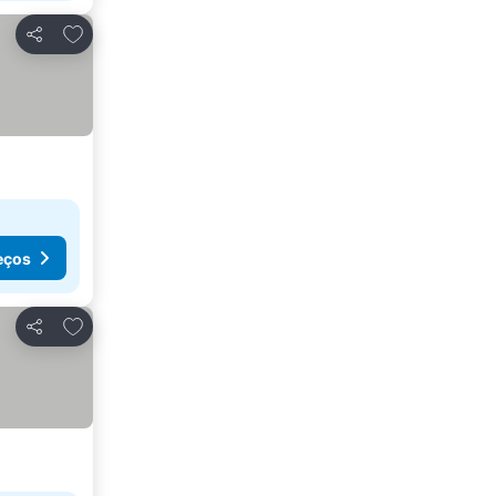
Adicionar aos favoritos
Partilhar
eços
Adicionar aos favoritos
Partilhar