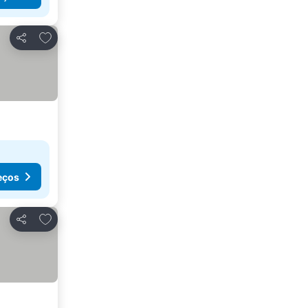
Adicionar aos favoritos
Partilhar
eços
Adicionar aos favoritos
Partilhar