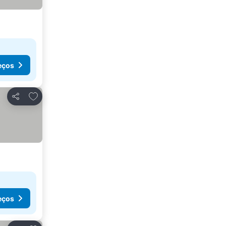
eços
Adicionar aos favoritos
Partilhar
eços