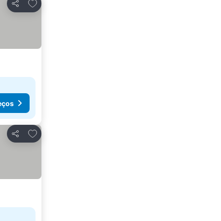
Adicionar aos favoritos
Partilhar
eços
Adicionar aos favoritos
Partilhar