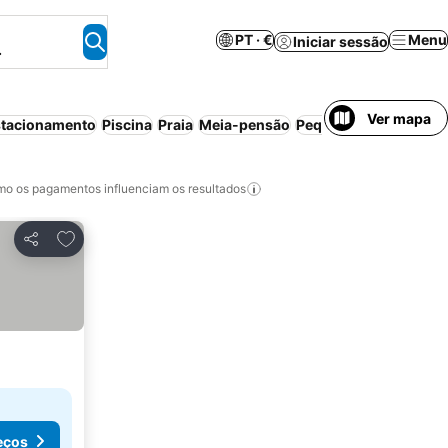
PT · €
Menu
Iniciar sessão
.
Ver mapa
tacionamento
Piscina
Praia
Meia-pensão
Pequeno-almoço incl
o os pagamentos influenciam os resultados
Adicionar aos favoritos
Partilhar
eços