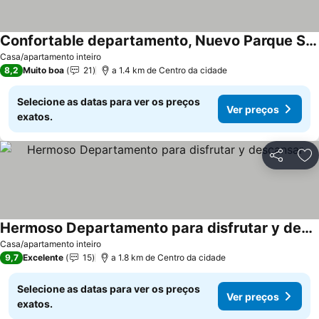
Confortable departamento, Nuevo Parque Suizo
Casa/apartamento inteiro
8,2
Muito boa
21
a 1.4 km de Centro da cidade
Selecione as datas para ver os preços
Ver preços
exatos.
Partilhar
Ad
Hermoso Departamento para disfrutar y descansar
Casa/apartamento inteiro
9,7
Excelente
15
a 1.8 km de Centro da cidade
Selecione as datas para ver os preços
Ver preços
exatos.