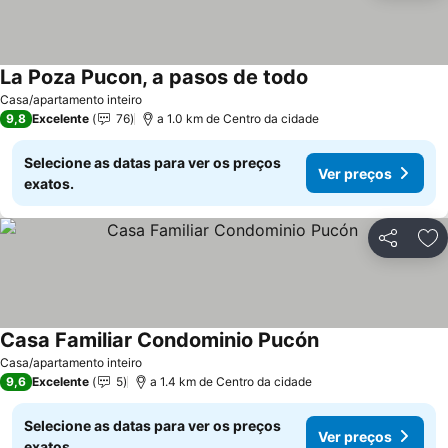
La Poza Pucon, a pasos de todo
Casa/apartamento inteiro
9,8
Excelente
76
a 1.0 km de Centro da cidade
Selecione as datas para ver os preços
Ver preços
exatos.
Partilhar
Ad
Casa Familiar Condominio Pucón
Casa/apartamento inteiro
9,6
Excelente
5
a 1.4 km de Centro da cidade
Selecione as datas para ver os preços
Ver preços
exatos.