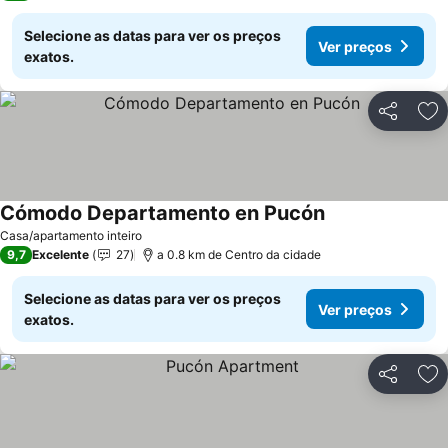
Selecione as datas para ver os preços
Ver preços
exatos.
Partilhar
Ad
Cómodo Departamento en Pucón
Casa/apartamento inteiro
9,7
Excelente
27
a 0.8 km de Centro da cidade
Selecione as datas para ver os preços
Ver preços
exatos.
Partilhar
Ad