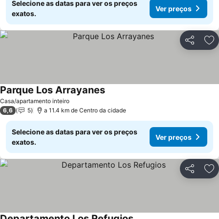
Selecione as datas para ver os preços
Ver preços
exatos.
Partilhar
Ad
Parque Los Arrayanes
Casa/apartamento inteiro
6,6
5
a 11.4 km de Centro da cidade
Selecione as datas para ver os preços
Ver preços
exatos.
Partilhar
Ad
Departamento Los Refugios