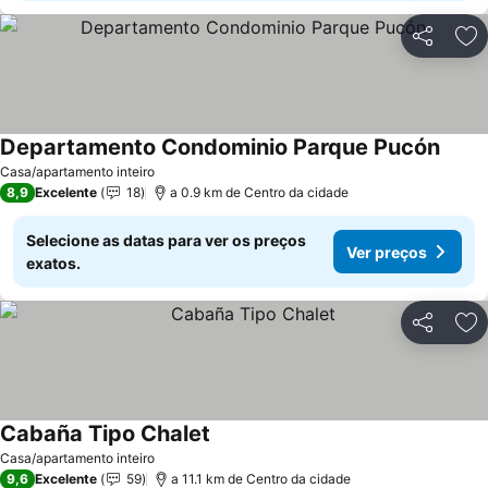
Partilhar
Ad
Departamento Condominio Parque Pucón
Casa/apartamento inteiro
8,9
Excelente
18
a 0.9 km de Centro da cidade
Selecione as datas para ver os preços
Ver preços
exatos.
Partilhar
Ad
Cabaña Tipo Chalet
Casa/apartamento inteiro
9,6
Excelente
59
a 11.1 km de Centro da cidade