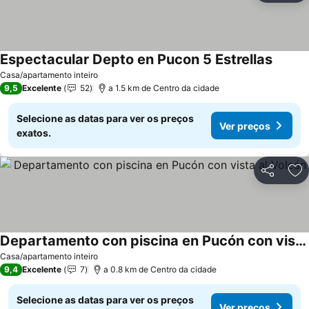
Espectacular Depto en Pucon 5 Estrellas
Casa/apartamento inteiro
9,5
Excelente
52
a 1.5 km de Centro da cidade
Selecione as datas para ver os preços
Ver preços
exatos.
Partilhar
Ad
Departamento con piscina en Pucón con vista al Volcán
Casa/apartamento inteiro
9,4
Excelente
7
a 0.8 km de Centro da cidade
Selecione as datas para ver os preços
Ver preços