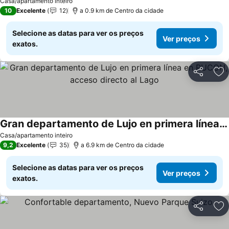
Casa/apartamento inteiro
10
Excelente
12
a 0.9 km de Centro da cidade
Selecione as datas para ver os preços
Ver preços
exatos.
Partilhar
Ad
Gran departamento de Lujo en primera línea en PUCON, acceso directo al Lago
Casa/apartamento inteiro
9,2
Excelente
35
a 6.9 km de Centro da cidade
Selecione as datas para ver os preços
Ver preços
exatos.
Partilhar
Ad