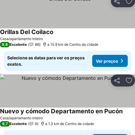
Partilhar
Ad
Orillas Del Coilaco
Casa/apartamento inteiro
9,8
Excelente
86
a 15.9 km de Centro da cidade
Selecione as datas para ver os preços
Ver preços
exatos.
Partilhar
Ad
Nuevo y cómodo Departamento en Pucón
Casa/apartamento inteiro
9,7
Excelente
6
a 1.3 km de Centro da cidade