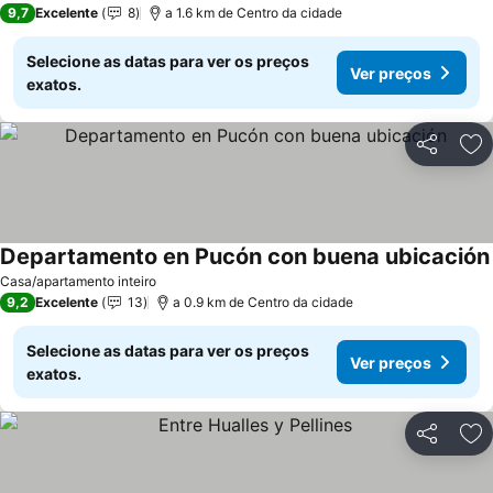
9,7
Excelente
8
a 1.6 km de Centro da cidade
Selecione as datas para ver os preços
Ver preços
exatos.
Partilhar
Ad
Departamento en Pucón con buena ubicación
Casa/apartamento inteiro
9,2
Excelente
13
a 0.9 km de Centro da cidade
Selecione as datas para ver os preços
Ver preços
exatos.
Partilhar
Ad