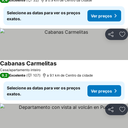
9,4
Excelente
32
a 0.9 km de Centro da cidade
Selecione as datas para ver os preços
Ver preços
exatos.
Partilhar
Ad
Cabanas Carmelitas
Casa/apartamento inteiro
9,2
Excelente
107
a 9.1 km de Centro da cidade
Selecione as datas para ver os preços
Ver preços
exatos.
Partilhar
Ad