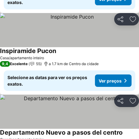
exatos.
Partilhar
Ad
Inspiramide Pucon
Casa/apartamento inteiro
9,4
Excelente
55
a 1.7 km de Centro da cidade
Selecione as datas para ver os preços
Ver preços
exatos.
Partilhar
Ad
Departamento Nuevo a pasos del centro