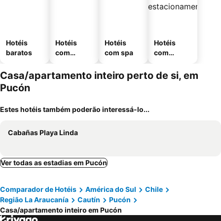
Hotéis
Hotéis
Hotéis
Hotéis
baratos
com
com spa
com
piscinas
estaciona
mento
Casa/apartamento inteiro perto de si, em
Pucón
Estes hotéis também poderão interessá-lo...
Cabañas Playa Linda
Ver todas as estadias em Pucón
Comparador de Hotéis
América do Sul
Chile
Região La Araucanía
Cautín
Pucón
Casa/apartamento inteiro em Pucón