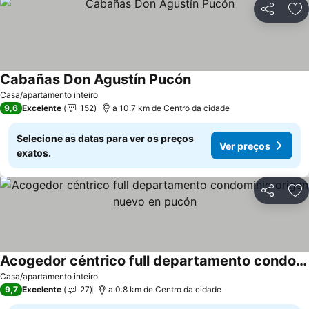
Partilhar
Ad
Cabañas Don Agustín Pucón
Casa/apartamento inteiro
9,6
Excelente
152
a 10.7 km de Centro da cidade
Selecione as datas para ver os preços
Ver preços
exatos.
Partilhar
Ad
Acogedor céntrico full departamento condominio origen nuevo en pucón
Casa/apartamento inteiro
9,7
Excelente
27
a 0.8 km de Centro da cidade