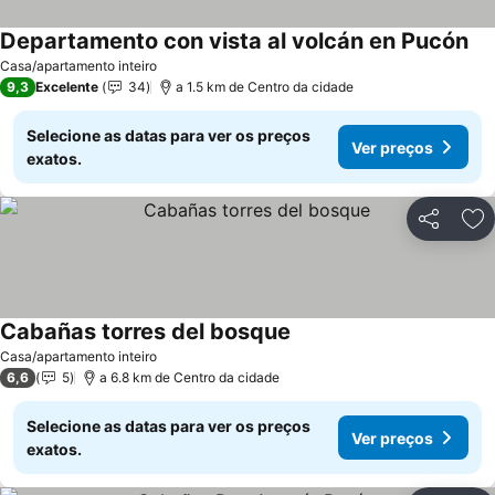
Departamento con vista al volcán en Pucón
Casa/apartamento inteiro
9,3
Excelente
34
a 1.5 km de Centro da cidade
Selecione as datas para ver os preços
Ver preços
exatos.
Partilhar
Ad
Cabañas torres del bosque
Casa/apartamento inteiro
6,6
5
a 6.8 km de Centro da cidade
Selecione as datas para ver os preços
Ver preços
exatos.