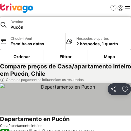
Favoritos
Iniciar
Me
Destino
Pucón
Check-in/out
Hóspedes e quartos
Escolha as datas
2 hóspedes, 1 quarto.
Ordenar
Filtrar
Mapa
Compare preços de Casa/apartamento inteiro
em Pucón, Chile
Como os pagamentos influenciam os resultados
Partilhar
Ad
Departamento en Pucón
Casa/apartamento inteiro