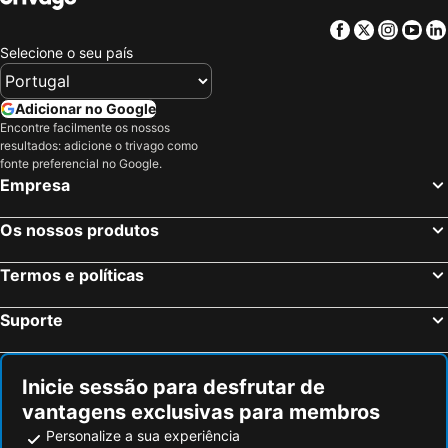
Facebook
Twitter
Insta
Yo
Selecione o seu país
Adicionar no Google
Encontre facilmente os nossos
resultados: adicione o trivago como
fonte preferencial no Google.
Empresa
Os nossos produtos
Termos e políticas
Suporte
Inicie sessão para desfrutar de
vantagens exclusivas para membros
Personalize a sua experiência