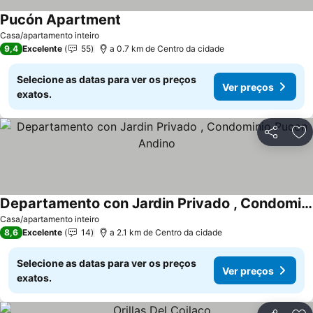
Pucón Apartment
Casa/apartamento inteiro
9,4
Excelente
55
a 0.7 km de Centro da cidade
Selecione as datas para ver os preços
Ver preços
exatos.
Partilhar
Ad
Departamento con Jardin Privado , Condominio Pucon Andino
Casa/apartamento inteiro
8,6
Excelente
14
a 2.1 km de Centro da cidade
Selecione as datas para ver os preços
Ver preços
exatos.