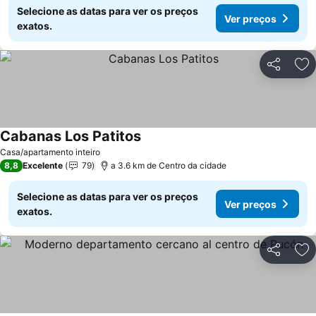
Selecione as datas para ver os preços
Ver preços
exatos.
Partilhar
Ad
Cabanas Los Patitos
Casa/apartamento inteiro
8,8
Excelente
79
a 3.6 km de Centro da cidade
Selecione as datas para ver os preços
Ver preços
exatos.
Partilhar
Ad