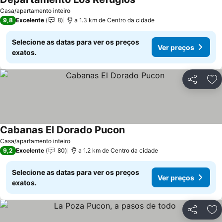
Casa/apartamento inteiro
9,8
Excelente
8
a 1.3 km de Centro da cidade
Selecione as datas para ver os preços
Ver preços
exatos.
Partilhar
Ad
Cabanas El Dorado Pucon
Casa/apartamento inteiro
9,2
Excelente
80
a 1.2 km de Centro da cidade
Selecione as datas para ver os preços
Ver preços
exatos.
Partilhar
Ad