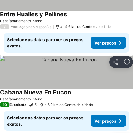
Entre Hualles y Pellines
Casa/apartamento inteiro
/
a 14.6 km de Centro da cidade
Pontuação não disponível
Selecione as datas para ver os preços
Ver preços
exatos.
Partilhar
Ad
Cabana Nueva En Pucon
Casa/apartamento inteiro
10
Excelente
5
a 6.2 km de Centro da cidade
Selecione as datas para ver os preços
Ver preços
exatos.