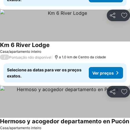
Partilhar
Ad
Km 6 River Lodge
Casa/apartamento inteiro
/
a 1.0 km de Centro da cidade
Pontuação não disponível
Selecione as datas para ver os preços
Ver preços
exatos.
Partilhar
Ad
Hermoso y acogedor departamento en Pucón
Casa/apartamento inteiro