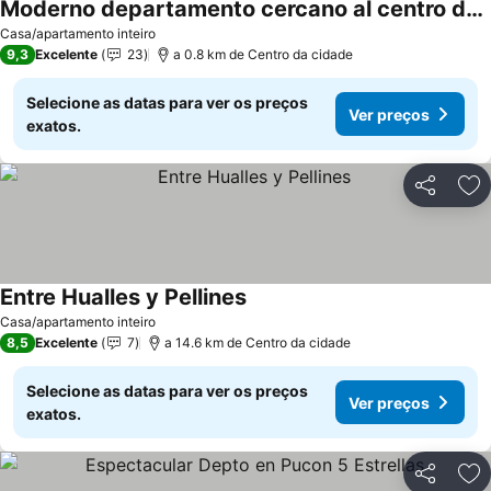
Moderno departamento cercano al centro de Pucón
Casa/apartamento inteiro
9,3
Excelente
23
a 0.8 km de Centro da cidade
Selecione as datas para ver os preços
Ver preços
exatos.
Partilhar
Ad
Entre Hualles y Pellines
Casa/apartamento inteiro
8,5
Excelente
7
a 14.6 km de Centro da cidade
Selecione as datas para ver os preços
Ver preços
exatos.
Partilhar
Ad