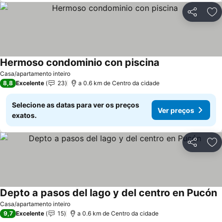
Partilhar
Ad
Hermoso condominio con piscina
Casa/apartamento inteiro
8,8
Excelente
23
a 0.6 km de Centro da cidade
Selecione as datas para ver os preços
Ver preços
exatos.
Partilhar
Ad
Depto a pasos del lago y del centro en Pucón
Casa/apartamento inteiro
9,7
Excelente
15
a 0.6 km de Centro da cidade