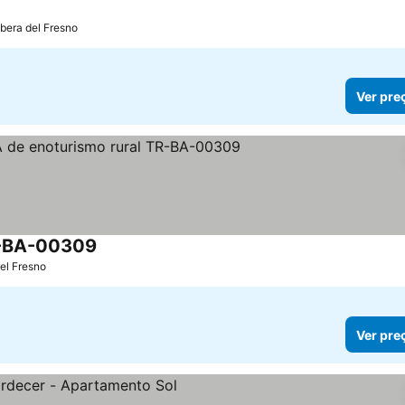
ibera del Fresno
Ver pre
R-BA-00309
Ver preços
el Fresno
Ver pre