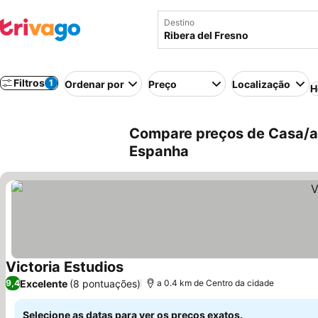
Destino
Filtros
1
Ordenar por
Preço
Localização
H
Compare preços de Casa/ap
Espanha
Victoria Estudios
Ver preços
Excelente
(8 pontuações)
9,4
a 0.4 km de Centro da cidade
Selecione as datas para ver os preços exatos.