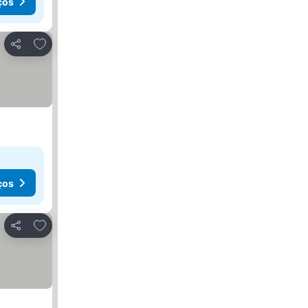
ços
Adicionar aos favoritos
Partilhar
ços
Adicionar aos favoritos
Partilhar