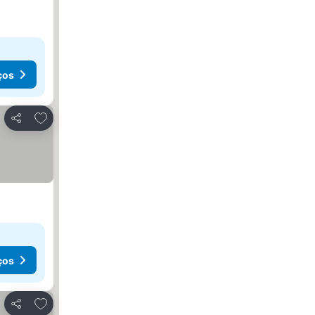
ços
Adicionar aos favoritos
Partilhar
ços
Adicionar aos favoritos
Partilhar