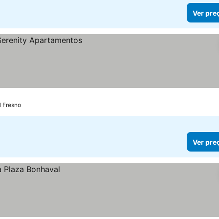
Ver pre
l Fresno
Ver pre