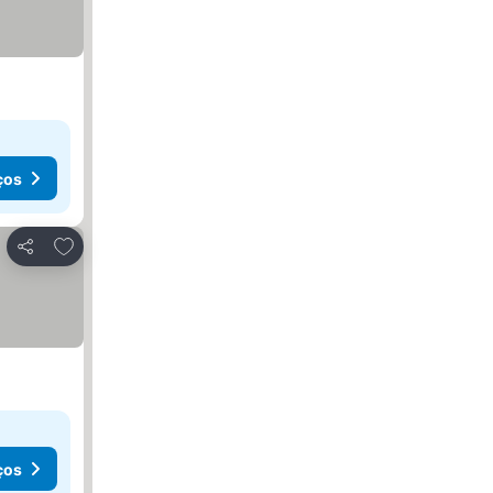
ços
Adicionar aos favoritos
Partilhar
ços