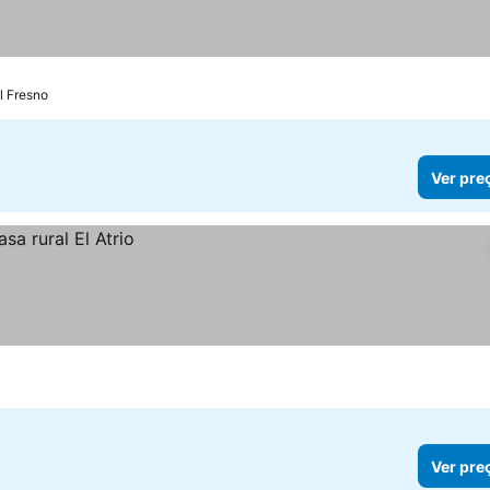
eços
l Fresno
Ver pre
Ver pre