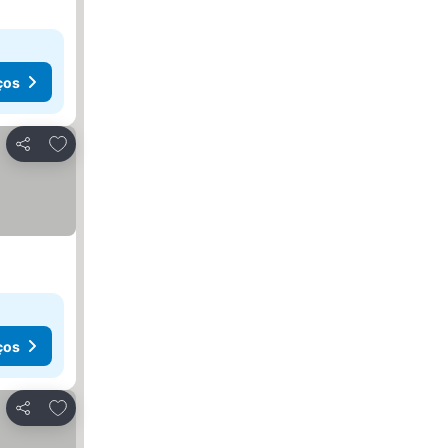
ços
Adicionar aos favoritos
Partilhar
ços
Adicionar aos favoritos
Partilhar