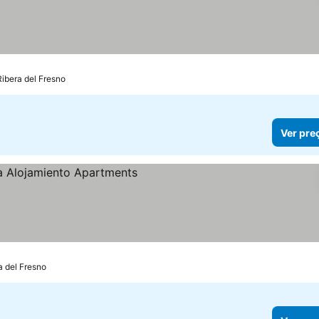
s
ibera del Fresno
Ver pre
a del Fresno