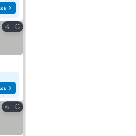
ços
Adicionar aos favoritos
Partilhar
ços
Adicionar aos favoritos
Partilhar