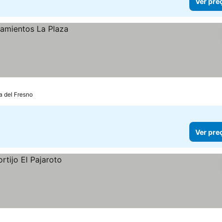
Ver pre
ra del Fresno
Ver pre