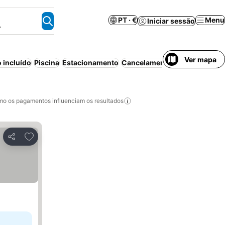
PT · €
Menu
Iniciar sessão
.
Ver mapa
 incluído
Piscina
Estacionamento
Cancelamento gratuito
o os pagamentos influenciam os resultados
Adicionar aos favoritos
Partilhar