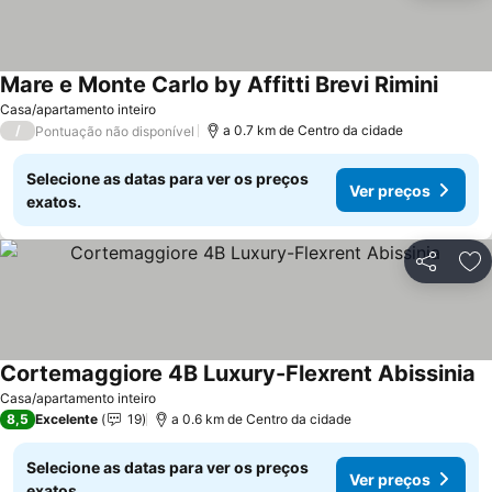
Mare e Monte Carlo by Affitti Brevi Rimini
Casa/apartamento inteiro
/
a 0.7 km de Centro da cidade
Pontuação não disponível
Selecione as datas para ver os preços
Ver preços
exatos.
Partilhar
Ad
Cortemaggiore 4B Luxury-Flexrent Abissinia
Casa/apartamento inteiro
8,5
Excelente
19
a 0.6 km de Centro da cidade
Selecione as datas para ver os preços
Ver preços
exatos.