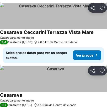
Partilhar
Ad
Casarava Ceccarini Terrazza Vista Mare
Casa/apartamento inteiro
9,4
Excelente
50
a 0.5 km de Centro da cidade
Selecione as datas para ver os preços
Ver preços
exatos.
Partilhar
Ad
Casarava
Casa/apartamento inteiro
9,7
Excelente
65
a 1.0 km de Centro da cidade