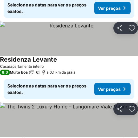
Selecione as datas para ver os preços
Ver preços
exatos.
Partilhar
Ad
Residenza Levante
Casa/apartamento inteiro
8,3
Muito boa
6
a 0.1 km da praia
Selecione as datas para ver os preços
Ver preços
exatos.
Partilhar
Ad