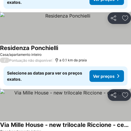
exatos.
Partilhar
Ad
Residenza Ponchielli
Casa/apartamento inteiro
/
a 0.1 km da praia
Pontuação não disponível
Selecione as datas para ver os preços
Ver preços
exatos.
Partilhar
Ad
Via Mille House - new trilocale Riccione - centro