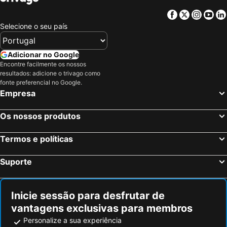
Facebook
Twitter
Insta
Yo
Selecione o seu país
Adicionar no Google
Encontre facilmente os nossos
resultados: adicione o trivago como
fonte preferencial no Google.
Empresa
Os nossos produtos
Termos e políticas
Suporte
Inicie sessão para desfrutar de
vantagens exclusivas para membros
Personalize a sua experiência