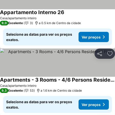
Appartamento Interno 26
Casa/apartamento inteiro
9,0
Excelente
3
a 0.5 km de Centro da cidade
Selecione as datas para ver os preços
Ver preços
exatos.
Partilhar
Ad
Apartments - 3 Rooms - 4/6 Persons Residential Flat
Casa/apartamento inteiro
9,3
Excelente
53
a 1.6 km de Centro da cidade
Selecione as datas para ver os preços
Ver preços
exatos.