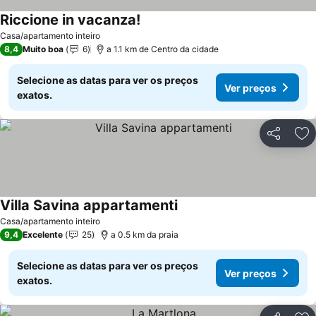
Riccione in vacanza!
Casa/apartamento inteiro
8,4
Muito boa
6
a 1.1 km de Centro da cidade
Selecione as datas para ver os preços
Ver preços
exatos.
Partilhar
Ad
Villa Savina appartamenti
Casa/apartamento inteiro
9,4
Excelente
25
a 0.5 km da praia
Selecione as datas para ver os preços
Ver preços
exatos.