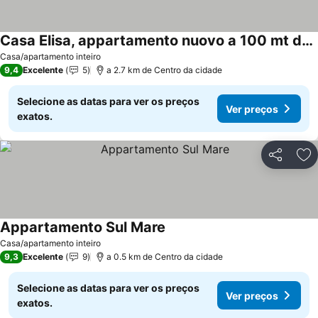
Casa Elisa, appartamento nuovo a 100 mt dal mare
Casa/apartamento inteiro
9,4
Excelente
5
a 2.7 km de Centro da cidade
Selecione as datas para ver os preços
Ver preços
exatos.
Partilhar
Ad
Appartamento Sul Mare
Casa/apartamento inteiro
9,3
Excelente
9
a 0.5 km de Centro da cidade
Selecione as datas para ver os preços
Ver preços
exatos.