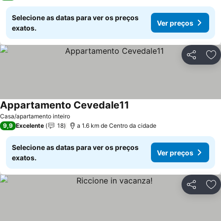
Selecione as datas para ver os preços
Ver preços
exatos.
Partilhar
Ad
Appartamento Cevedale11
Casa/apartamento inteiro
9,9
Excelente
18
a 1.6 km de Centro da cidade
Selecione as datas para ver os preços
Ver preços
exatos.
Partilhar
Ad