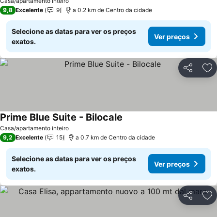
Casa/apartamento inteiro
9,8
Excelente
9
a 0.2 km de Centro da cidade
Selecione as datas para ver os preços
Ver preços
exatos.
Partilhar
Ad
Prime Blue Suite - Bilocale
Casa/apartamento inteiro
9,2
Excelente
15
a 0.7 km de Centro da cidade
Selecione as datas para ver os preços
Ver preços
exatos.
Partilhar
Ad