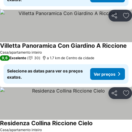
Partilhar
Ad
Villetta Panoramica Con Giardino A Riccione
Casa/apartamento inteiro
9,6
Excelente
30
a 1.7 km de Centro da cidade
Selecione as datas para ver os preços
Ver preços
exatos.
Partilhar
Ad
Residenza Collina Riccione Cielo
Casa/apartamento inteiro