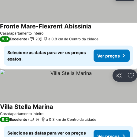
Fronte Mare-Flexrent Abissinia
Casa/apartamento inteiro
9,0
Excelente
20
a 0.8 km de Centro da cidade
Selecione as datas para ver os preços
Ver preços
exatos.
Partilhar
Ad
Villa Stella Marina
Casa/apartamento inteiro
9,2
Excelente
9
a 0.3 km de Centro da cidade
Selecione as datas para ver os preços
Ver preços