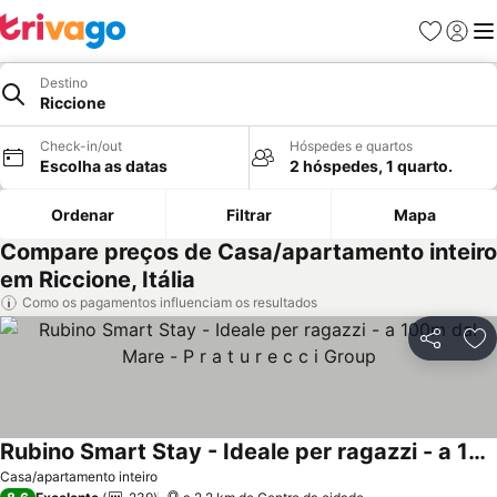
Favoritos
Iniciar
Me
Destino
Riccione
Check-in/out
Hóspedes e quartos
Escolha as datas
2 hóspedes, 1 quarto.
Ordenar
Filtrar
Mapa
Compare preços de Casa/apartamento inteiro
em Riccione, Itália
Como os pagamentos influenciam os resultados
Partilhar
Ad
Rubino Smart Stay - Ideale per ragazzi - a 100m dal Mare - P r a t u r e c c i Group
Casa/apartamento inteiro