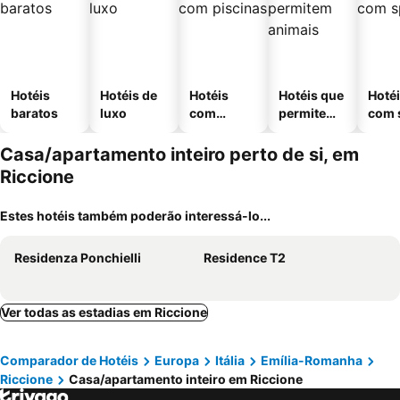
Hotéis
Hotéis de
Hotéis
Hotéis que
Hoté
baratos
luxo
com
permitem
com 
piscinas
animais
Casa/apartamento inteiro perto de si, em
Riccione
Estes hotéis também poderão interessá-lo...
Residenza Ponchielli
Residence T2
Ver todas as estadias em Riccione
Comparador de Hotéis
Europa
Itália
Emília-Romanha
Riccione
Casa/apartamento inteiro em Riccione