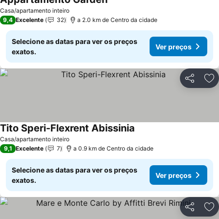
Casa/apartamento inteiro
9,4
Excelente
32
a 2.0 km de Centro da cidade
Selecione as datas para ver os preços
Ver preços
exatos.
Partilhar
Ad
Tito Speri-Flexrent Abissinia
Casa/apartamento inteiro
9,1
Excelente
7
a 0.9 km de Centro da cidade
Selecione as datas para ver os preços
Ver preços
exatos.
Partilhar
Ad