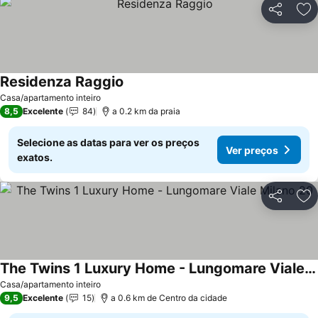
Partilhar
Ad
Residenza Raggio
Casa/apartamento inteiro
8,5
Excelente
84
a 0.2 km da praia
Selecione as datas para ver os preços
Ver preços
exatos.
Partilhar
Ad
The Twins 1 Luxury Home - Lungomare Viale Milano 20
Casa/apartamento inteiro
9,5
Excelente
15
a 0.6 km de Centro da cidade