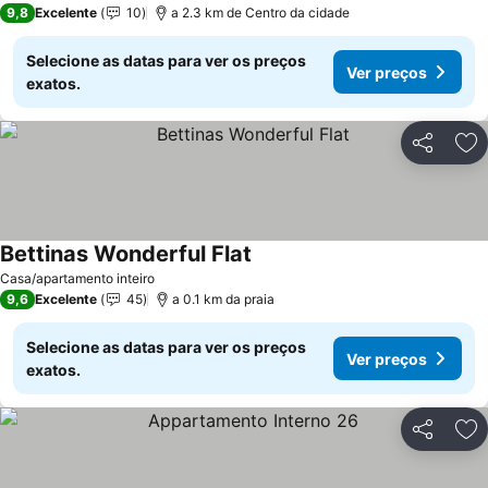
9,8
Excelente
10
a 2.3 km de Centro da cidade
Selecione as datas para ver os preços
Ver preços
exatos.
Partilhar
Ad
Bettinas Wonderful Flat
Casa/apartamento inteiro
9,6
Excelente
45
a 0.1 km da praia
Selecione as datas para ver os preços
Ver preços
exatos.
Partilhar
Ad