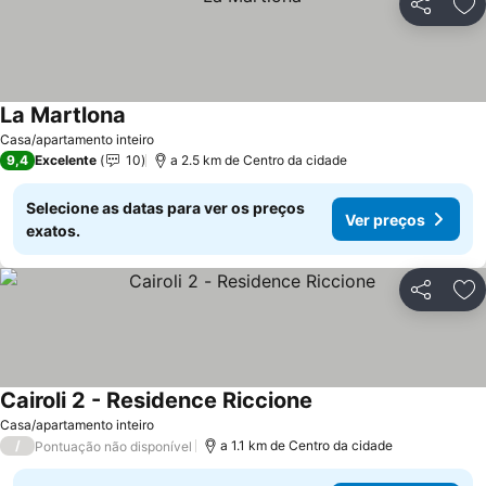
Partilhar
Ad
La Martlona
Casa/apartamento inteiro
9,4
Excelente
10
a 2.5 km de Centro da cidade
Selecione as datas para ver os preços
Ver preços
exatos.
Partilhar
Ad
Cairoli 2 - Residence Riccione
Casa/apartamento inteiro
/
a 1.1 km de Centro da cidade
Pontuação não disponível