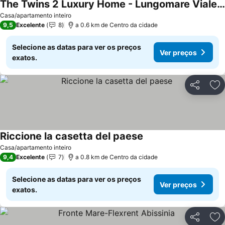
The Twins 2 Luxury Home - Lungomare Viale Milano 20
Casa/apartamento inteiro
9,5
Excelente
8
a 0.6 km de Centro da cidade
Selecione as datas para ver os preços
Ver preços
exatos.
Partilhar
Ad
Riccione la casetta del paese
Casa/apartamento inteiro
9,4
Excelente
7
a 0.8 km de Centro da cidade
Selecione as datas para ver os preços
Ver preços
exatos.
Partilhar
Ad