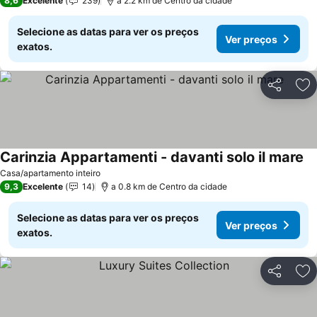
8,6
Excelente
239
a 2.2 km de Centro da cidade
Selecione as datas para ver os preços
Ver preços
exatos.
Partilhar
Ad
Carinzia Appartamenti - davanti solo il mare
Casa/apartamento inteiro
9,3
Excelente
14
a 0.8 km de Centro da cidade
Selecione as datas para ver os preços
Ver preços
exatos.
Partilhar
Ad