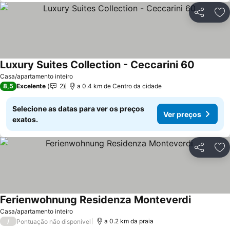
Partilhar
Ad
Luxury Suites Collection - Ceccarini 60
Casa/apartamento inteiro
8,5
Excelente
2
a 0.4 km de Centro da cidade
Selecione as datas para ver os preços
Ver preços
exatos.
Partilhar
Ad
Ferienwohnung Residenza Monteverdi
Casa/apartamento inteiro
/
a 0.2 km da praia
Pontuação não disponível