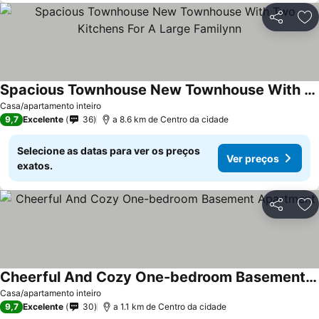
Partilhar
Ad
Spacious Townhouse New Townhouse With Two Kitchens For A Large Familynn
Casa/apartamento inteiro
9,7
Excelente
36
a 8.6 km de Centro da cidade
Selecione as datas para ver os preços
Ver preços
exatos.
Partilhar
Ad
Cheerful And Cozy One-bedroom Basement Apartment
Casa/apartamento inteiro
9,7
Excelente
30
a 1.1 km de Centro da cidade