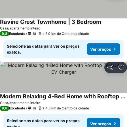
Ravine Crest Townhome | 3 Bedroom
Casa/apartamento inteiro
9,8
Excelente
8
a 6.0 km de Centro da cidade
Selecione as datas para ver os preços
Ver preços
exatos.
Partilhar
Ad
Modern Relaxing 4-Bed Home with Rooftop Terrace & EV Charger
Casa/apartamento inteiro
9,8
Excelente
6
a 4.8 km de Centro da cidade
Selecione as datas para ver os preços
Ver preços
exatos.