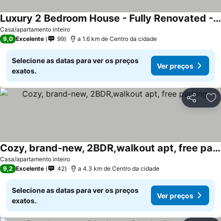
Luxury 2 Bedroom House - Fully Renovated - Full Feature
Casa/apartamento inteiro
9,0
Excelente
99
a 1.6 km de Centro da cidade
Selecione as datas para ver os preços
Ver preços
exatos.
Partilhar
Ad
Cozy, brand-new, 2BDR,walkout apt, free parking
Casa/apartamento inteiro
9,2
Excelente
42
a 4.3 km de Centro da cidade
Selecione as datas para ver os preços
Ver preços
exatos.