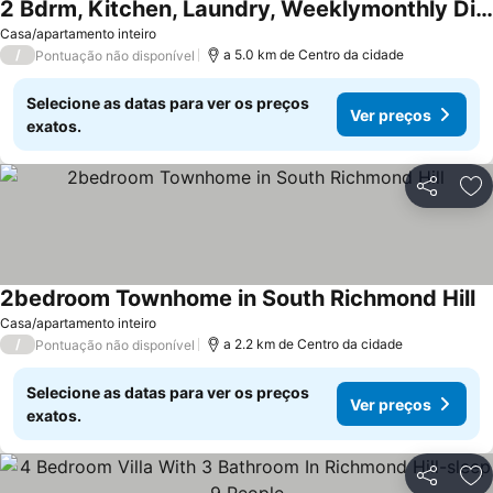
2 Bdrm, Kitchen, Laundry, Weeklymonthly Discount
Casa/apartamento inteiro
/
a 5.0 km de Centro da cidade
Pontuação não disponível
Selecione as datas para ver os preços
Ver preços
exatos.
Partilhar
Ad
2bedroom Townhome in South Richmond Hill
Casa/apartamento inteiro
/
a 2.2 km de Centro da cidade
Pontuação não disponível
Selecione as datas para ver os preços
Ver preços
exatos.
Partilhar
Ad