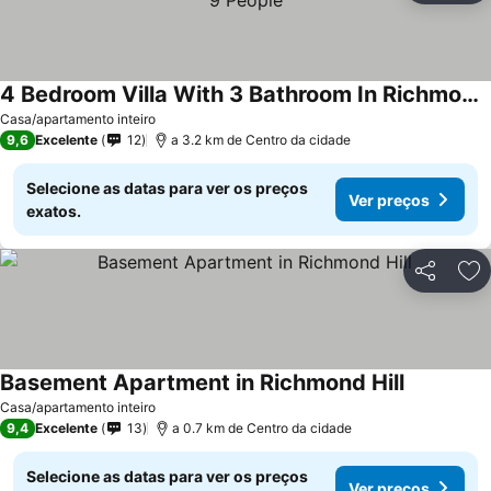
4 Bedroom Villa With 3 Bathroom In Richmond Hill-sleep 9 People
Casa/apartamento inteiro
9,6
Excelente
12
a 3.2 km de Centro da cidade
Selecione as datas para ver os preços
Ver preços
exatos.
Partilhar
Ad
Basement Apartment in Richmond Hill
Casa/apartamento inteiro
9,4
Excelente
13
a 0.7 km de Centro da cidade
Selecione as datas para ver os preços
Ver preços