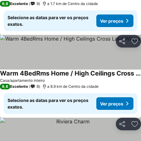
9,8
Excelente
9
a 1.7 km de Centro da cidade
Selecione as datas para ver os preços
Ver preços
exatos.
Partilhar
Ad
Warm 4BedRms Home / High Ceilings Cross Lake Wilcox
Casa/apartamento inteiro
9,8
Excelente
8
a 8.9 km de Centro da cidade
Selecione as datas para ver os preços
Ver preços
exatos.
Partilhar
Ad