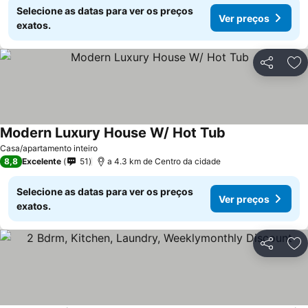
Selecione as datas para ver os preços
Ver preços
exatos.
Partilhar
Ad
Modern Luxury House W/ Hot Tub
Casa/apartamento inteiro
8,8
Excelente
51
a 4.3 km de Centro da cidade
Selecione as datas para ver os preços
Ver preços
exatos.
Partilhar
Ad