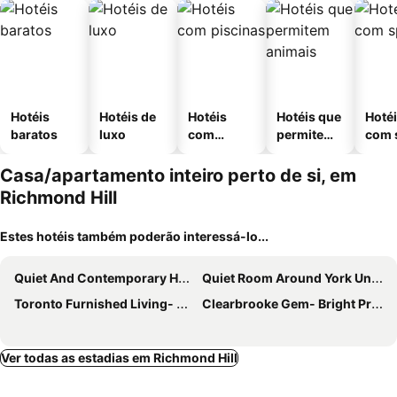
Hotéis
Hotéis de
Hotéis
Hotéis que
Hoté
baratos
luxo
com
permitem
com 
piscinas
animais
Casa/apartamento inteiro perto de si, em
Richmond Hill
Estes hotéis também poderão interessá-lo...
Quiet And Contemporary Home
Quiet Room Around York University Subway
Toronto Furnished Living- Scarborough
Clearbrooke Gem- Bright Private Bedroom close to YYZ
Ver todas as estadias em Richmond Hill