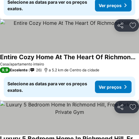
Selecione as datas para ver os preços
Ver preços
exatos.
Partilhar
Ad
Entire Cozy Home At The Heart Of Richmond Hill!
Casa/apartamento inteiro
9,9
Excelente
26
a 5.2 km de Centro da cidade
Selecione as datas para ver os preços
Ver preços
exatos.
Partilhar
Ad
Luxury 5 Bedroom Home In Richmond Hill, Free Parking, Private Gym