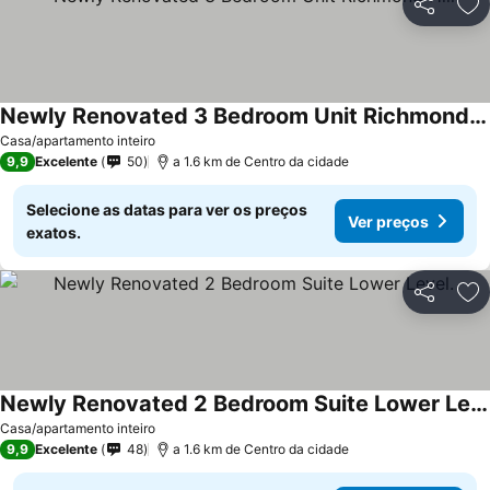
Partilhar
Ad
Newly Renovated 3 Bedroom Unit Richmond Hill
Casa/apartamento inteiro
9,9
Excelente
50
a 1.6 km de Centro da cidade
Selecione as datas para ver os preços
Ver preços
exatos.
Partilhar
Ad
Newly Renovated 2 Bedroom Suite Lower Level.
Casa/apartamento inteiro
9,9
Excelente
48
a 1.6 km de Centro da cidade