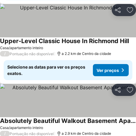
Partilhar
Ad
Upper-Level Classic House In Richmond Hill
Casa/apartamento inteiro
/
a 2.2 km de Centro da cidade
Pontuação não disponível
Selecione as datas para ver os preços
Ver preços
exatos.
Partilhar
Ad
Absolutely Beautiful Walkout Basement Apartment
Casa/apartamento inteiro
/
a 2.9 km de Centro da cidade
Pontuação não disponível