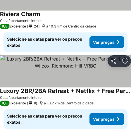
Riviera Charm
Casa/apartamento inteiro
9,8
Excelente
24
a 10.3 km de Centro da cidade
Selecione as datas para ver os preços
Ver preços
exatos.
Partilhar
Ad
Luxury 2BR/2BA Retreat + Netflix + Free Parking –Lake Wilcox-Richmond Hill-VRBO
Casa/apartamento inteiro
9,8
Excelente
8
a 10.2 km de Centro da cidade
Selecione as datas para ver os preços
Ver preços
exatos.