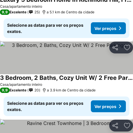
Casa/apartamento inteiro
9,9
Excelente
25
a 5.1 km de Centro da cidade
Selecione as datas para ver os preços
Ver preços
exatos.
Partilhar
Ad
3 Bedroom, 2 Baths, Cozy Unit W/ 2 Free Parkings
Casa/apartamento inteiro
9,9
Excelente
20
a 3.9 km de Centro da cidade
Selecione as datas para ver os preços
Ver preços
exatos.
Partilhar
Ad