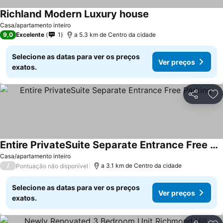
Richland Modern Luxury house
Casa/apartamento inteiro
9,0
Excelente
1
a 5.3 km de Centro da cidade
Selecione as datas para ver os preços
Ver preços
exatos.
Partilhar
Ad
Entire PrivateSuite Separate Entrance Free Parking
Casa/apartamento inteiro
/
a 3.1 km de Centro da cidade
Pontuação não disponível
Selecione as datas para ver os preços
Ver preços
exatos.