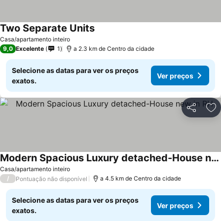
Two Separate Units
Casa/apartamento inteiro
9,0
Excelente
1
a 2.3 km de Centro da cidade
Selecione as datas para ver os preços
Ver preços
exatos.
Partilhar
Ad
Modern Spacious Luxury detached-House new in RH
Casa/apartamento inteiro
/
a 4.5 km de Centro da cidade
Pontuação não disponível
Selecione as datas para ver os preços
Ver preços
exatos.