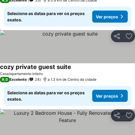
9,3
Excelente
35
a 0.8 km de Centro da cidade
Selecione as datas para ver os preços
Ver preços
exatos.
Partilhar
Ad
cozy private guest suite
Casa/apartamento inteiro
9,0
Excelente
24
a 1.3 km de Centro da cidade
Selecione as datas para ver os preços
Ver preços
exatos.
Partilhar
Ad