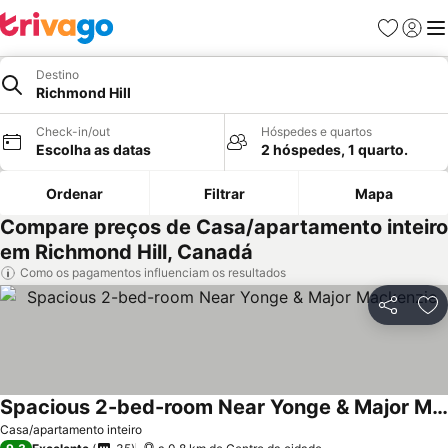
Favoritos
Iniciar
Me
Destino
Richmond Hill
Check-in/out
Hóspedes e quartos
Escolha as datas
2 hóspedes, 1 quarto.
Ordenar
Filtrar
Mapa
Compare preços de Casa/apartamento inteiro
em Richmond Hill, Canadá
Como os pagamentos influenciam os resultados
Partilhar
Ad
Spacious 2-bed-room Near Yonge & Major Mackenzie
Casa/apartamento inteiro