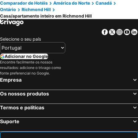
Comparador de Hotéis
América do Norte
Canadá
Ontário
Richmond Hill
Casa/apartamento inteiro em Richmond Hill
Facebook
Twitter
Insta
Yo
Selecione o seu país
Adicionar no Google
Encontre facilmente os nossos
resultados: adicione o trivago como
fonte preferencial no Google.
Empresa
Os nossos produtos
Termos e políticas
Suporte