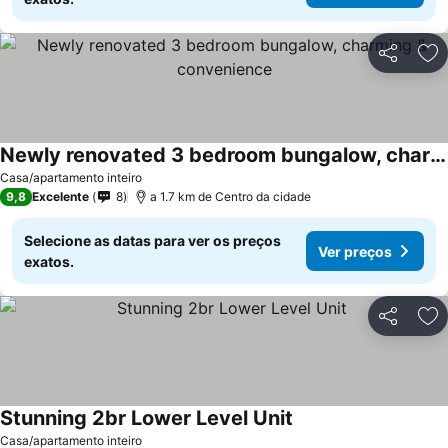
Partilhar
Ad
Newly renovated 3 bedroom bungalow, charming & convenience
Casa/apartamento inteiro
9,8
Excelente
8
a 1.7 km de Centro da cidade
Selecione as datas para ver os preços
Ver preços
exatos.
Partilhar
Ad
Stunning 2br Lower Level Unit
Casa/apartamento inteiro