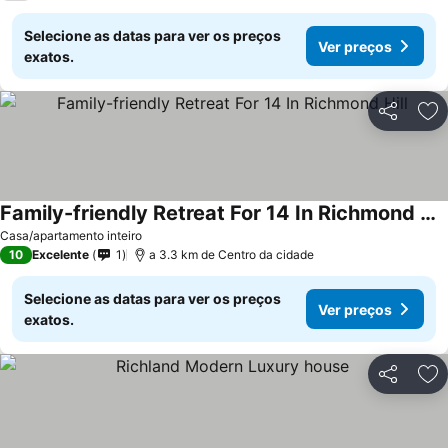
Selecione as datas para ver os preços
Ver preços
exatos.
Partilhar
Ad
Family-friendly Retreat For 14 In Richmond Hill
Casa/apartamento inteiro
10
Excelente
1
a 3.3 km de Centro da cidade
Selecione as datas para ver os preços
Ver preços
exatos.
Partilhar
Ad