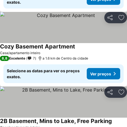
exatos.
Partilhar
Ad
Cozy Basement Apartment
Casa/apartamento inteiro
8,8
Excelente
7
a 1.6 km de Centro da cidade
Selecione as datas para ver os preços
Ver preços
exatos.
Partilhar
Ad
2B Basement, Mins to Lake, Free Parking