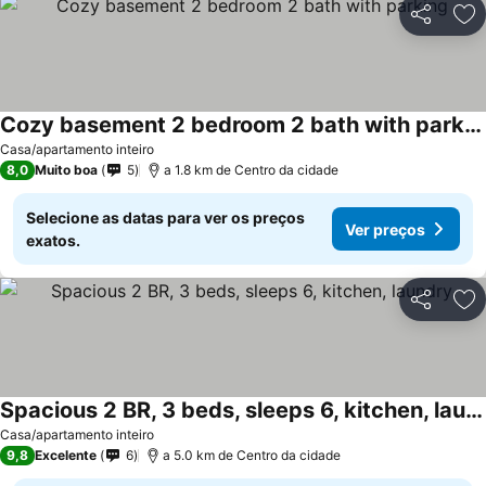
Partilhar
Ad
Cozy basement 2 bedroom 2 bath with parking
Casa/apartamento inteiro
8,0
Muito boa
5
a 1.8 km de Centro da cidade
Selecione as datas para ver os preços
Ver preços
exatos.
Partilhar
Ad
Spacious 2 BR, 3 beds, sleeps 6, kitchen, laundry
Casa/apartamento inteiro
9,8
Excelente
6
a 5.0 km de Centro da cidade