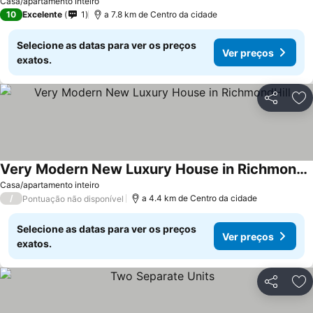
Casa/apartamento inteiro
10
Excelente
1
a 7.8 km de Centro da cidade
Selecione as datas para ver os preços
Ver preços
exatos.
Partilhar
Ad
Very Modern New Luxury House in RichmondHill
Casa/apartamento inteiro
/
a 4.4 km de Centro da cidade
Pontuação não disponível
Selecione as datas para ver os preços
Ver preços
exatos.
Partilhar
Ad