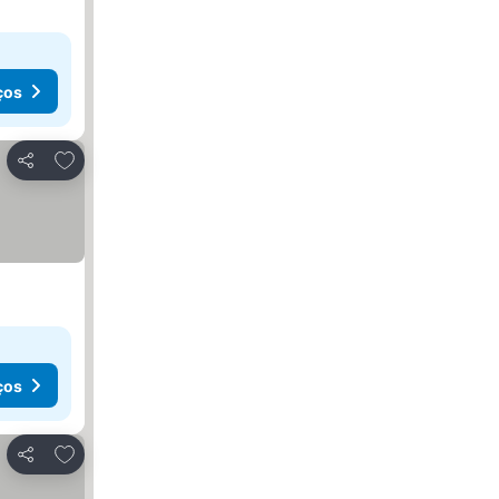
ços
Adicionar aos favoritos
Partilhar
ços
Adicionar aos favoritos
Partilhar