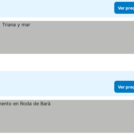
Ver pre
Ver pre