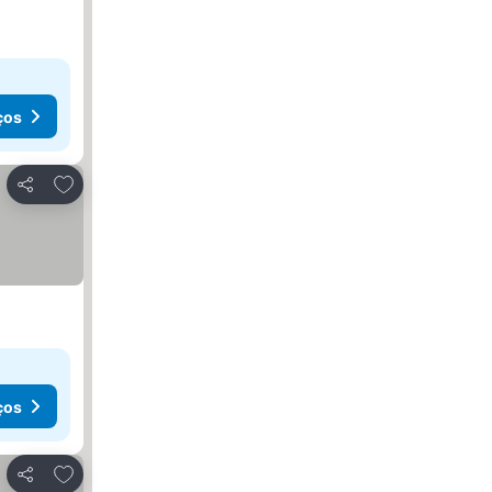
ços
Adicionar aos favoritos
Partilhar
ços
Adicionar aos favoritos
Partilhar