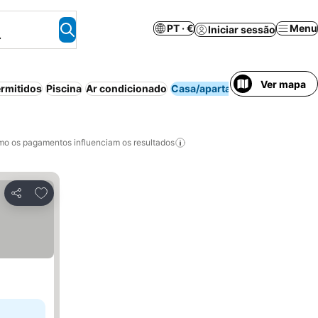
PT · €
Menu
Iniciar sessão
.
Ver mapa
rmitidos
Piscina
Ar condicionado
Casa/apartamento inteiro
o os pagamentos influenciam os resultados
Adicionar aos favoritos
Partilhar