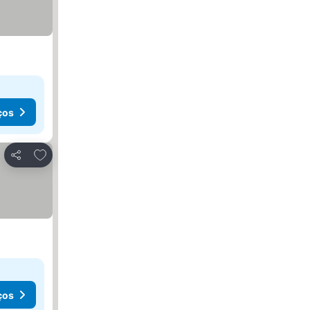
ços
Adicionar aos favoritos
Partilhar
ços