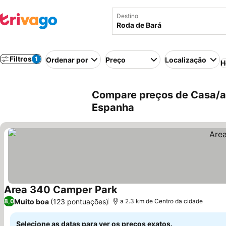
Destino
Filtros
1
Ordenar por
Preço
Localização
H
Compare preços de Casa/ap
Espanha
Area 340 Camper Park
Ver preços
Muito boa
(123 pontuações)
8,0
a 2.3 km de Centro da cidade
Selecione as datas para ver os preços exatos.