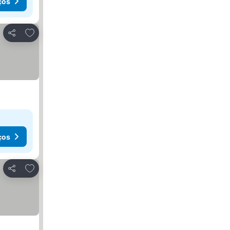
ços
Adicionar aos favoritos
Partilhar
ços
Adicionar aos favoritos
Partilhar