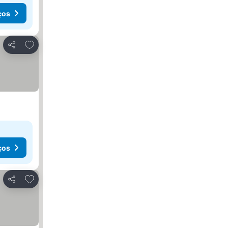
ços
Adicionar aos favoritos
Partilhar
ços
Adicionar aos favoritos
Partilhar