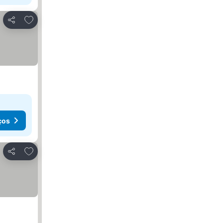
Adicionar aos favoritos
Partilhar
ços
Adicionar aos favoritos
Partilhar