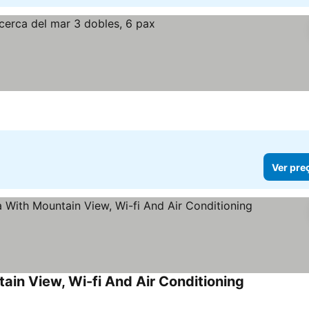
Ver preços
Ver pre
in View, Wi-fi And Air Conditioning
Ver preços