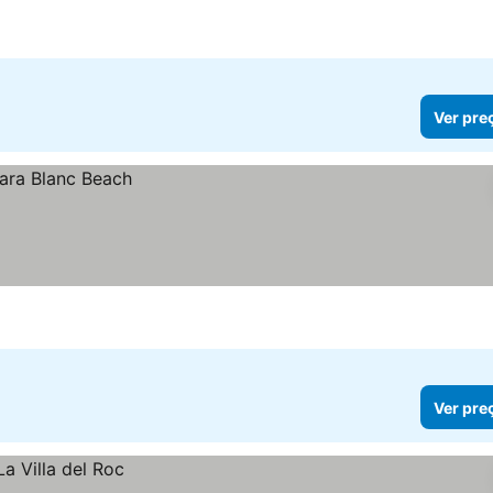
Ver pre
Ver pre