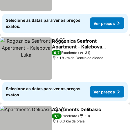
Selecione as datas para ver os preços
Ver preços
exatos.
Rogoznica Seafront
Partilhar
Adicionar aos favoritos
Apartment - Kalebova
Luka
9,7
Excelente
31
a 1.8 km de Centro da cidade
Selecione as datas para ver os preços
Ver preços
exatos.
Apartments Delibasic
Partilhar
Adicionar aos favoritos
9,2
Excelente
19
a 0.3 km da praia