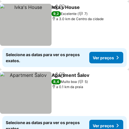
Ivka's House
Partilhar
Adicionar aos favoritos
9,2
Excelente
7
a 3.0 km de Centro da cidade
Selecione as datas para ver os preços
Ver preços
exatos.
Apartment Šalov
Partilhar
Adicionar aos favoritos
8,4
Muito boa
5
a 0.1 km da praia
Selecione as datas para ver os preços
Ver preços
exatos.