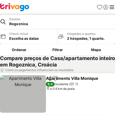
Favoritos
Iniciar
Me
Destino
Rogoznica
Check-in/out
Hóspedes e quartos
Escolha as datas
2 hóspedes, 1 quarto.
Ordenar
Filtrar
Mapa
Compare preços de Casa/apartamento inteiro
em Rogoznica, Croácia
Como os pagamentos influenciam os resultados
Apartments Villa Monique
Partilhar
Adicionar aos favoritos
9,0
Excelente
7
a 0.6 km da praia