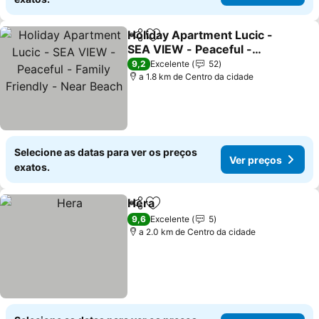
Holiday Apartment Lucic -
Partilhar
Adicionar aos favoritos
SEA VIEW - Peaceful -
Family Friendly - Near
9,2
Excelente
52
Beach
a 1.8 km de Centro da cidade
Selecione as datas para ver os preços
Ver preços
exatos.
Hera
Partilhar
Adicionar aos favoritos
9,6
Excelente
5
a 2.0 km de Centro da cidade