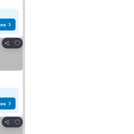
ços
Adicionar aos favoritos
Partilhar
ços
Adicionar aos favoritos
Partilhar