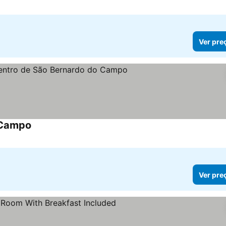
Ver pre
 Campo
Ver pre