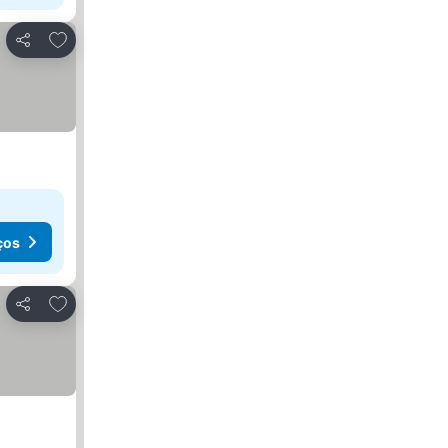
Adicionar aos favoritos
Partilhar
ços
Adicionar aos favoritos
Partilhar