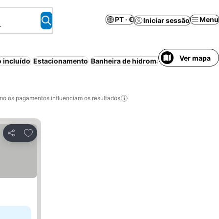
PT · €
Menu
Iniciar sessão
.
Ver mapa
 incluído
Estacionamento
Banheira de hidromassagem
Wi-fi
Ap
o os pagamentos influenciam os resultados
Adicionar aos favoritos
Partilhar