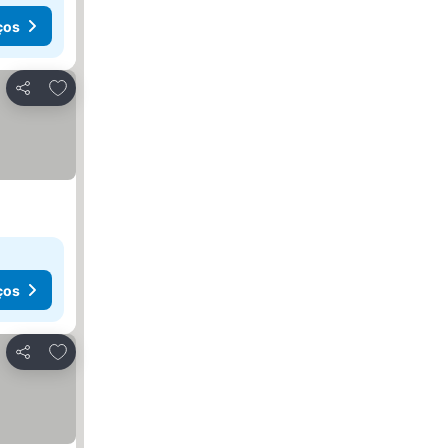
ços
Adicionar aos favoritos
Partilhar
ços
Adicionar aos favoritos
Partilhar