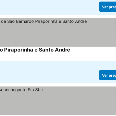
Ver pre
do Piraporinha e Santo André
Ver pre