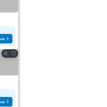
ços
Adicionar aos favoritos
Partilhar
ços