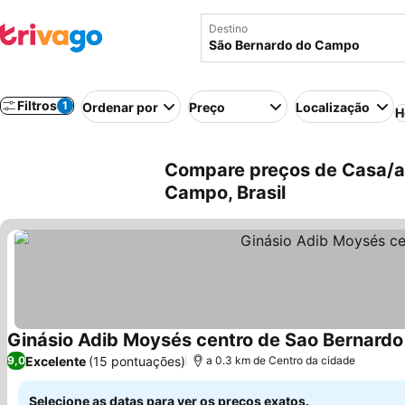
Destino
Filtros
1
Ordenar por
Preço
Localização
H
Compare preços de Casa/ap
Campo, Brasil
Ginásio Adib Moysés centro de Sao Bernardo
Excelente
(15 pontuações)
9,0
a 0.3 km de Centro da cidade
Selecione as datas para ver os preços exatos.