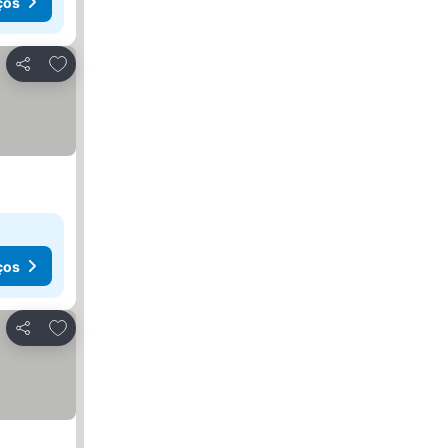
ços
Adicionar aos favoritos
Partilhar
ços
Adicionar aos favoritos
Partilhar