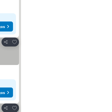
ços
Adicionar aos favoritos
Partilhar
ços
Adicionar aos favoritos
Partilhar