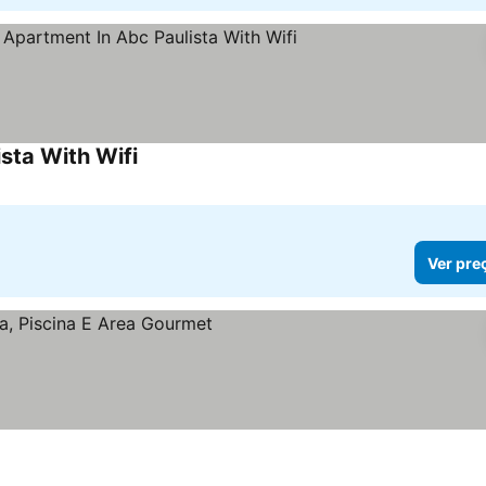
sta With Wifi
Ver pre