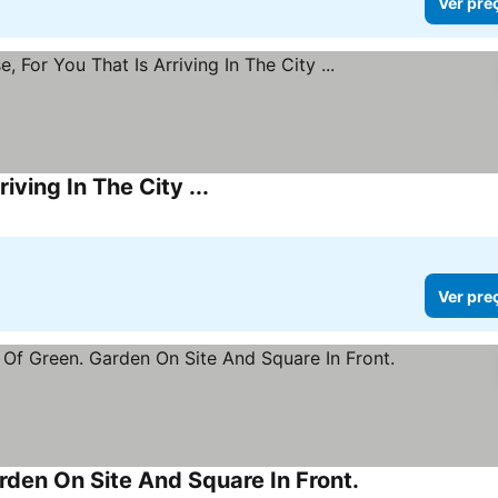
Ver pre
ving In The City ...
Ver pre
den On Site And Square In Front.