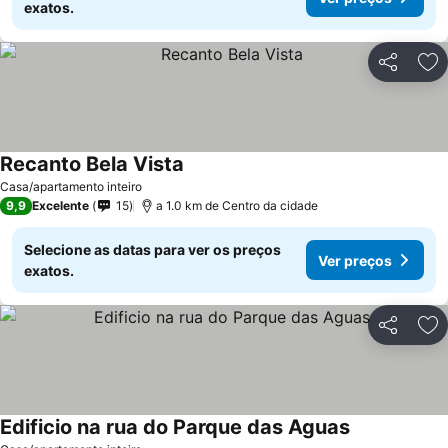
exatos.
Partilhar
Ad
Recanto Bela Vista
Casa/apartamento inteiro
9,9
Excelente
15
a 1.0 km de Centro da cidade
Selecione as datas para ver os preços
Ver preços
exatos.
Partilhar
Ad
Edificio na rua do Parque das Aguas