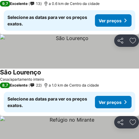
9,7
Excelente
13
a 0.6 km de Centro da cidade
Selecione as datas para ver os preços
Ver preços
exatos.
Partilhar
Ad
São Lourenço
Casa/apartamento inteiro
8,7
Excelente
22
a 1.0 km de Centro da cidade
Selecione as datas para ver os preços
Ver preços
exatos.
Partilhar
Ad