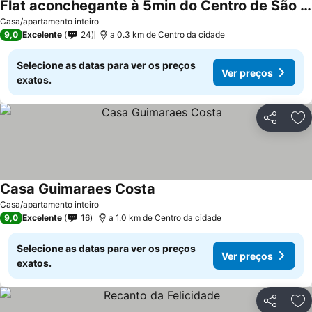
Flat aconchegante à 5min do Centro de São lourenço
Casa/apartamento inteiro
9,0
Excelente
24
a 0.3 km de Centro da cidade
Selecione as datas para ver os preços
Ver preços
exatos.
Partilhar
Ad
Casa Guimaraes Costa
Casa/apartamento inteiro
9,0
Excelente
16
a 1.0 km de Centro da cidade
Selecione as datas para ver os preços
Ver preços
exatos.
Partilhar
Ad