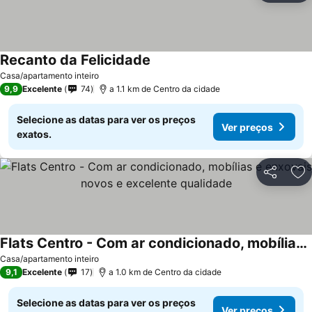
Recanto da Felicidade
Casa/apartamento inteiro
9,9
Excelente
74
a 1.1 km de Centro da cidade
Selecione as datas para ver os preços
Ver preços
exatos.
Partilhar
Ad
Flats Centro - Com ar condicionado, mobílias e enxovais novos e excelente qualidade
Casa/apartamento inteiro
9,1
Excelente
17
a 1.0 km de Centro da cidade
Selecione as datas para ver os preços
Ver preços