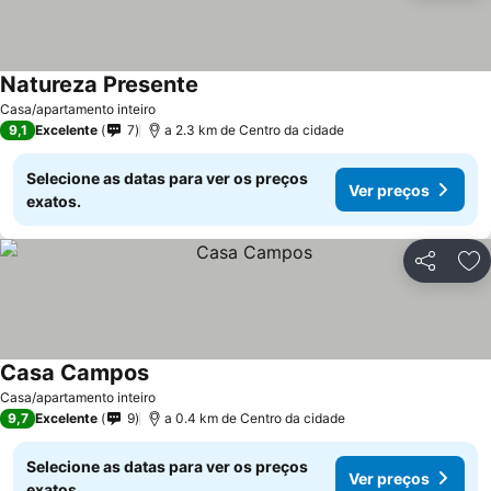
Natureza Presente
Casa/apartamento inteiro
9,1
Excelente
7
a 2.3 km de Centro da cidade
Selecione as datas para ver os preços
Ver preços
exatos.
Partilhar
Ad
Casa Campos
Casa/apartamento inteiro
9,7
Excelente
9
a 0.4 km de Centro da cidade
Selecione as datas para ver os preços
Ver preços
exatos.