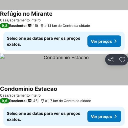
Refúgio no Mirante
Casa/apartamento inteiro
9,8
Excelente
15
a 1.1 km de Centro da cidade
Selecione as datas para ver os preços
Ver preços
exatos.
Partilhar
Ad
Condominio Estacao
Casa/apartamento inteiro
9,6
Excelente
46
a 1.7 km de Centro da cidade
Selecione as datas para ver os preços
Ver preços
exatos.