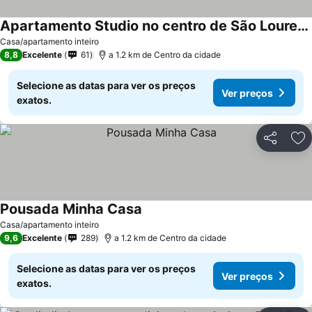
Apartamento Studio no centro de São Lourenço
Casa/apartamento inteiro
8,8
Excelente
61
a 1.2 km de Centro da cidade
Selecione as datas para ver os preços
Ver preços
exatos.
Partilhar
Ad
Pousada Minha Casa
Casa/apartamento inteiro
9,6
Excelente
289
a 1.2 km de Centro da cidade
Selecione as datas para ver os preços
Ver preços
exatos.