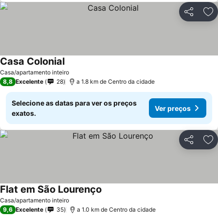
Partilhar
Ad
Casa Colonial
Casa/apartamento inteiro
8,8
Excelente
28
a 1.8 km de Centro da cidade
Selecione as datas para ver os preços
Ver preços
exatos.
Partilhar
Ad
Flat em São Lourenço
Casa/apartamento inteiro
9,6
Excelente
35
a 1.0 km de Centro da cidade