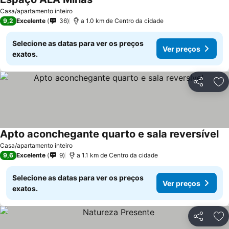
Casa/apartamento inteiro
9,2
Excelente
36
a 1.0 km de Centro da cidade
Selecione as datas para ver os preços
Ver preços
exatos.
Partilhar
Ad
Apto aconchegante quarto e sala reversível
Casa/apartamento inteiro
9,6
Excelente
9
a 1.1 km de Centro da cidade
Selecione as datas para ver os preços
Ver preços
exatos.
Partilhar
Ad