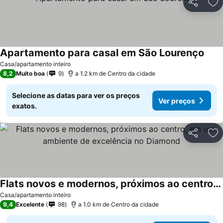
Partilhar
Ad
Apartamento para casal em São Lourenço
Casa/apartamento inteiro
8,2
Muito boa
9
a 1.2 km de Centro da cidade
Selecione as datas para ver os preços
Ver preços
exatos.
Partilhar
Ad
Flats novos e modernos, próximos ao centro, em um ambiente de excelência no Diamond
Casa/apartamento inteiro
9,4
Excelente
98
a 1.0 km de Centro da cidade