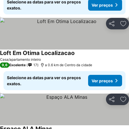
Selecione as datas para ver os preços
Ver preços
exatos.
Partilhar
Ad
Loft Em Otima Localizacao
Casa/apartamento inteiro
9,6
Excelente
17
a 0.6 km de Centro da cidade
Selecione as datas para ver os preços
Ver preços
exatos.
Partilhar
Ad
Espaço ALA Minas