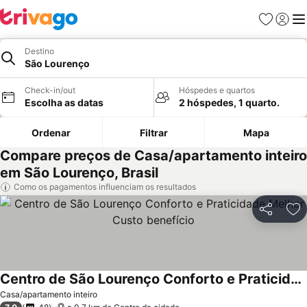
Favoritos
Iniciar
Me
Destino
São Lourenço
Check-in/out
Hóspedes e quartos
Escolha as datas
2 hóspedes, 1 quarto.
Ordenar
Filtrar
Mapa
Compare preços de Casa/apartamento inteiro
em São Lourenço, Brasil
Como os pagamentos influenciam os resultados
Partilhar
Ad
Centro de São Lourenço Conforto e Praticidade Melhor Custo benefício
Casa/apartamento inteiro