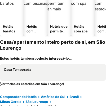
Hotéis
Hotéis
Hotéis que
Hotéis
Hoté
baratos
com
permitem
com spa
com
piscinas
animais
esta
ment
Casa/apartamento inteiro perto de si, em São
Lourenço
Estes hotéis também poderão interessá-lo...
Casa Temporada
Ver todas as estadias em São Lourenço
Comparador de Hotéis
América do Sul
Brasil
Minas Gerais
São Lourenço