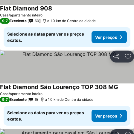
Flat Diamond 908
Casa/apartamento inteiro
9,7
Excelente
60
a 1.0 km de Centro da cidade
Selecione as datas para ver os preços
Ver preços
exatos.
Partilhar
Ad
Flat Diamond São Lourenço TOP 308 MG
Casa/apartamento inteiro
9,7
Excelente
6
a 1.0 km de Centro da cidade
Selecione as datas para ver os preços
Ver preços
exatos.