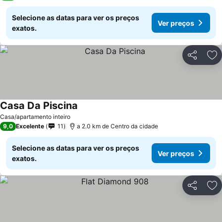
Selecione as datas para ver os preços
Ver preços
exatos.
Partilhar
Ad
Casa Da Piscina
Casa/apartamento inteiro
9,0
Excelente
11
a 2.0 km de Centro da cidade
Selecione as datas para ver os preços
Ver preços
exatos.
Partilhar
Ad