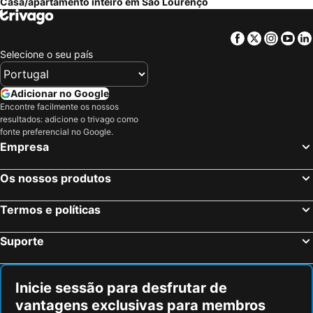
Casa/apartamento inteiro em São Lourenço
Facebook
Twitter
Insta
Yo
Selecione o seu país
Adicionar no Google
Encontre facilmente os nossos
resultados: adicione o trivago como
fonte preferencial no Google.
Empresa
Os nossos produtos
Termos e políticas
Suporte
Inicie sessão para desfrutar de
vantagens exclusivas para membros