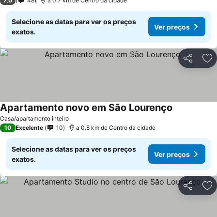
7,0
48
a 0.7 km de Centro da cidade
Selecione as datas para ver os preços
Ver preços
exatos.
Partilhar
Ad
Apartamento novo em São Lourenço
Casa/apartamento inteiro
10
Excelente
10
a 0.8 km de Centro da cidade
Selecione as datas para ver os preços
Ver preços
exatos.
Partilhar
Ad