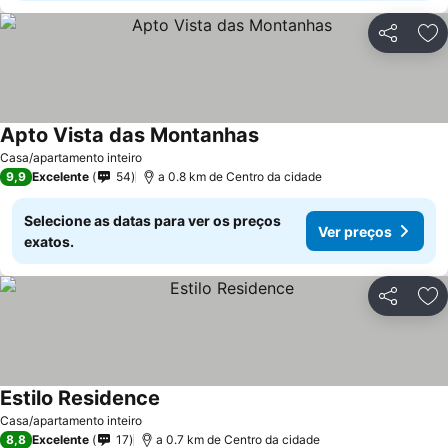
Partilhar
Ad
Apto Vista das Montanhas
Casa/apartamento inteiro
9,9
Excelente
54
a 0.8 km de Centro da cidade
Selecione as datas para ver os preços
Ver preços
exatos.
Partilhar
Ad
Estilo Residence
Casa/apartamento inteiro
8,8
Excelente
17
a 0.7 km de Centro da cidade