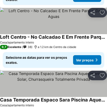
Partilhar
Ad
Loft Centro - No Calcadao E Em Frente Parque Das Aguas
Casa/apartamento inteiro
9,7
Excelente
38
a 1.2 km de Centro da cidade
Selecione as datas para ver os preços
Ver preços
exatos.
Partilhar
Ad
Casa Temporada Espaco Sara Piscina Aquecimento Solar, Churrasqueira Totalmente Privada
Casa/apartamento inteiro