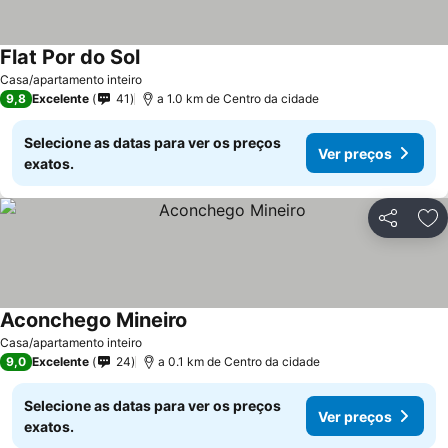
Flat Por do Sol
Casa/apartamento inteiro
9,8
Excelente
41
a 1.0 km de Centro da cidade
Selecione as datas para ver os preços
Ver preços
exatos.
Partilhar
Ad
Aconchego Mineiro
Casa/apartamento inteiro
9,0
Excelente
24
a 0.1 km de Centro da cidade
Selecione as datas para ver os preços
Ver preços
exatos.