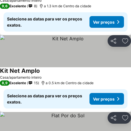
Casa/apartamento inteiro
9,6
Excelente
8
a 1.3 km de Centro da cidade
Selecione as datas para ver os preços
Ver preços
exatos.
Partilhar
Ad
Kit Net Amplo
Casa/apartamento inteiro
8,9
Excelente
15
a 0.5 km de Centro da cidade
Selecione as datas para ver os preços
Ver preços
exatos.
Partilhar
Ad