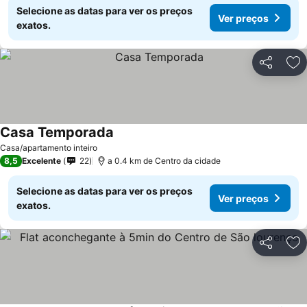
Selecione as datas para ver os preços
Ver preços
exatos.
Partilhar
Ad
Casa Temporada
Casa/apartamento inteiro
8,5
Excelente
22
a 0.4 km de Centro da cidade
Selecione as datas para ver os preços
Ver preços
exatos.
Partilhar
Ad