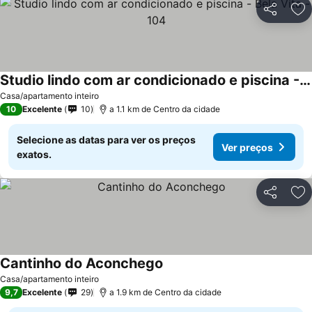
Partilhar
Ad
Studio lindo com ar condicionado e piscina - Bela Vita - 104
Casa/apartamento inteiro
10
Excelente
10
a 1.1 km de Centro da cidade
Selecione as datas para ver os preços
Ver preços
exatos.
Partilhar
Ad
Cantinho do Aconchego
Casa/apartamento inteiro
9,7
Excelente
29
a 1.9 km de Centro da cidade