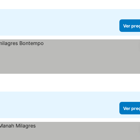
Ver pre
Ver pre