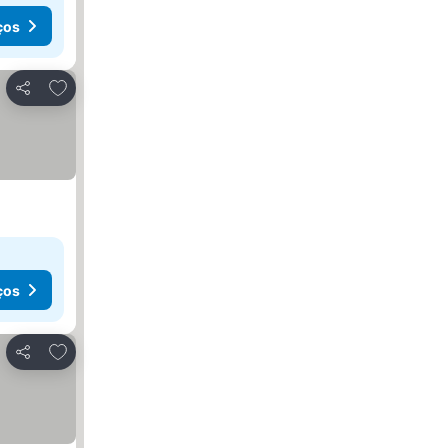
ços
Adicionar aos favoritos
Partilhar
ços
Adicionar aos favoritos
Partilhar