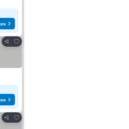
ços
Adicionar aos favoritos
Partilhar
ços
Adicionar aos favoritos
Partilhar