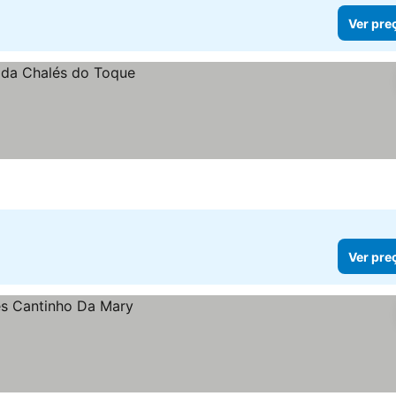
Ver pre
Ver pre