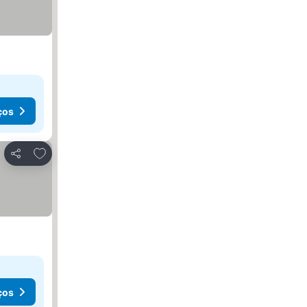
ços
Adicionar aos favoritos
Partilhar
ços