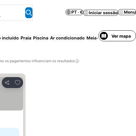
PT · €
Menu
Iniciar sessão
.
Ver mapa
 incluído
Praia
Piscina
Ar condicionado
Meia-pensão
Wi-fi
Est
o os pagamentos influenciam os resultados
Adicionar aos favoritos
Partilhar