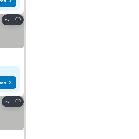
ços
Adicionar aos favoritos
Partilhar
ços
Adicionar aos favoritos
Partilhar