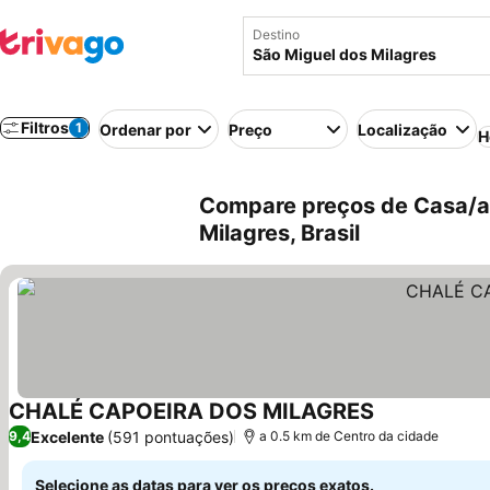
Destino
Filtros
1
Ordenar por
Preço
Localização
H
Compare preços de Casa/ap
Milagres, Brasil
CHALÉ CAPOEIRA DOS MILAGRES
Ver preços
Excelente
(591 pontuações)
9,4
a 0.5 km de Centro da cidade
Selecione as datas para ver os preços exatos.