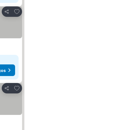
Adicionar aos favoritos
Partilhar
ços
Adicionar aos favoritos
Partilhar