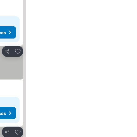
ços
Adicionar aos favoritos
Partilhar
ços
Adicionar aos favoritos
Partilhar