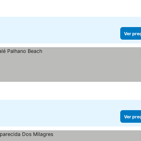
Ver pre
Ver pre