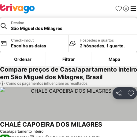
Favoritos
Iniciar
Me
Destino
São Miguel dos Milagres
Check-in/out
Hóspedes e quartos
Escolha as datas
2 hóspedes, 1 quarto.
Ordenar
Filtrar
Mapa
Compare preços de Casa/apartamento inteiro
em São Miguel dos Milagres, Brasil
Como os pagamentos influenciam os resultados
Partilhar
Ad
CHALÉ CAPOEIRA DOS MILAGRES
Ver preços
Casa/apartamento inteiro