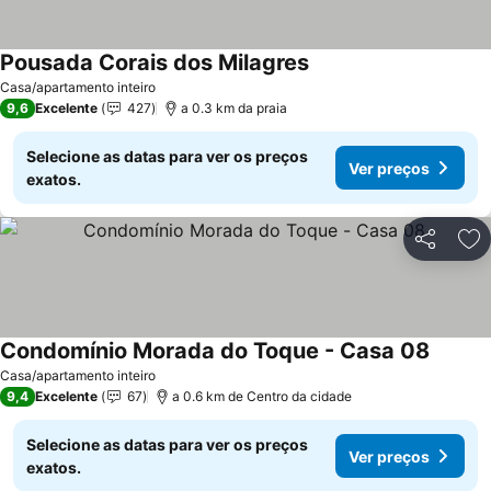
Pousada Corais dos Milagres
Ver preços
Casa/apartamento inteiro
9,6
Excelente
427
a 0.3 km da praia
Selecione as datas para ver os preços
Ver preços
exatos.
Partilhar
Ad
Condomínio Morada do Toque - Casa 08
Ver pr
Casa/apartamento inteiro
9,4
Excelente
67
a 0.6 km de Centro da cidade
Selecione as datas para ver os preços
Ver preços
exatos.