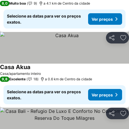
8,0
Muito boa
9
a 4.1 km de Centro da cidade
Selecione as datas para ver os preços
Ver preços
exatos.
Partilhar
Ad
Casa Akua
Ver preços
Casa/apartamento inteiro
9,8
Excelente
18
a 0.6 km de Centro da cidade
Selecione as datas para ver os preços
Ver preços
exatos.
Partilhar
Ad