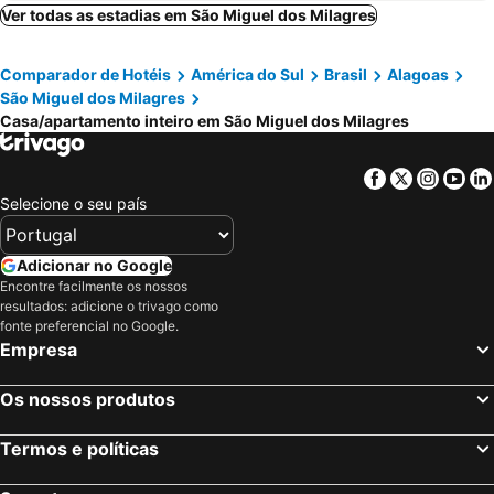
Bahay Tatu Home Concept
Le Petit Suítes Praia de Lages
Ver todas as estadias em São Miguel dos Milagres
Recanto Ubuntu
Comparador de Hotéis
América do Sul
Brasil
Alagoas
São Miguel dos Milagres
Casa/apartamento inteiro em São Miguel dos Milagres
Facebook
Twitter
Insta
Yo
Selecione o seu país
Adicionar no Google
Encontre facilmente os nossos
resultados: adicione o trivago como
fonte preferencial no Google.
Empresa
Os nossos produtos
Termos e políticas