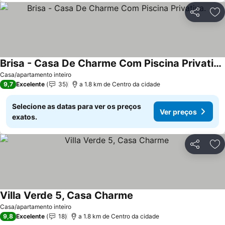
Partilhar
Ad
Brisa - Casa De Charme Com Piscina Privativa.
Ver preços
Casa/apartamento inteiro
9,7
Excelente
35
a 1.8 km de Centro da cidade
Selecione as datas para ver os preços
Ver preços
exatos.
Partilhar
Ad
Villa Verde 5, Casa Charme
Ver preços
Casa/apartamento inteiro
9,8
Excelente
18
a 1.8 km de Centro da cidade