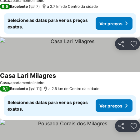
Casa/apartamento inteiro
9,5
Excelente
7
a 2.7 km de Centro da cidade
Selecione as datas para ver os preços
Ver preços
exatos.
Partilhar
Ad
Casa Lari Milagres
Ver preços
Casa/apartamento inteiro
9,1
Excelente
11
a 2.5 km de Centro da cidade
Selecione as datas para ver os preços
Ver preços
exatos.
Partilhar
Ad