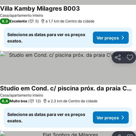
Villa Kamby Milagres B003
Ver preços
Casa/apartamento inteiro
9,3
Excelente
5
a 1.7 km de Centro da cidade
Selecione as datas para ver os preços
Ver preços
exatos.
Partilhar
Ad
Studio em Cond. c/ piscina próx. da praia CVKB0006
Ver preços
Casa/apartamento inteiro
8,4
Muito boa
12
a 2.3 km de Centro da cidade
Selecione as datas para ver os preços
Ver preços
exatos.