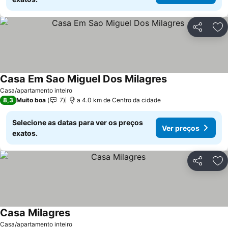
Partilhar
Ad
Casa Em Sao Miguel Dos Milagres
Ver preços
Casa/apartamento inteiro
8,3
Muito boa
7
a 4.0 km de Centro da cidade
Selecione as datas para ver os preços
Ver preços
exatos.
Partilhar
Ad
Casa Milagres
Ver preços
Casa/apartamento inteiro