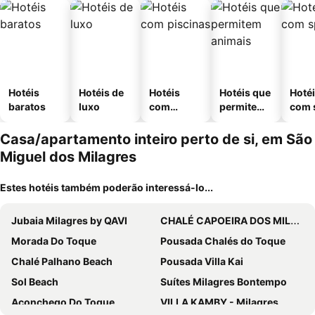
Hotéis
Hotéis de
Hotéis
Hotéis que
Hoté
baratos
luxo
com
permitem
com 
piscinas
animais
Casa/apartamento inteiro perto de si, em São
Miguel dos Milagres
Estes hotéis também poderão interessá-lo...
Jubaia Milagres by QAVI
CHALÉ CAPOEIRA DOS MILAGRES
Morada Do Toque
Pousada Chalés do Toque
Chalé Palhano Beach
Pousada Villa Kai
Sol Beach
Suítes Milagres Bontempo
Aconchego Do Toque
VILLA KAMBY - Milagres