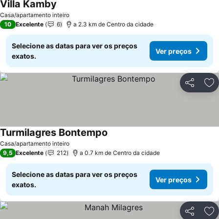
Villa Kamby
Ver preços
Casa/apartamento inteiro
10
Excelente
6
a 2.3 km de Centro da cidade
Selecione as datas para ver os preços
Ver preços
exatos.
Partilhar
Ad
Turmilagres Bontempo
Ver preços
Casa/apartamento inteiro
9,5
Excelente
212
a 0.7 km de Centro da cidade
Selecione as datas para ver os preços
Ver preços
exatos.
Partilhar
Ad