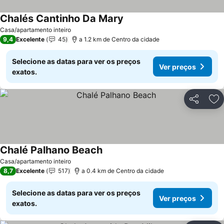
Chalés Cantinho Da Mary
Ver preços
Casa/apartamento inteiro
9,4
Excelente
45
a 1.2 km de Centro da cidade
Selecione as datas para ver os preços
Ver preços
exatos.
Partilhar
Ad
Chalé Palhano Beach
Ver preços
Casa/apartamento inteiro
8,7
Excelente
517
a 0.4 km de Centro da cidade
Selecione as datas para ver os preços
Ver preços
exatos.