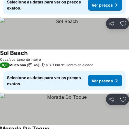
Selecione as datas para ver os preços
Ver preços
exatos.
Partilhar
Ad
Sol Beach
Ver preços
Casa/apartamento inteiro
8,3
Muito boa
45
a 3.3 km de Centro da cidade
Selecione as datas para ver os preços
Ver preços
exatos.
Partilhar
Ad
Morada Do Toque