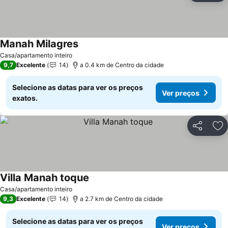
Manah Milagres
Ver preços
Casa/apartamento inteiro
9,7
Excelente
14
a 0.4 km de Centro da cidade
Selecione as datas para ver os preços
Ver preços
exatos.
Partilhar
Ad
Villa Manah toque
Ver preços
Casa/apartamento inteiro
9,3
Excelente
14
a 2.7 km de Centro da cidade
Selecione as datas para ver os preços
Ver preços