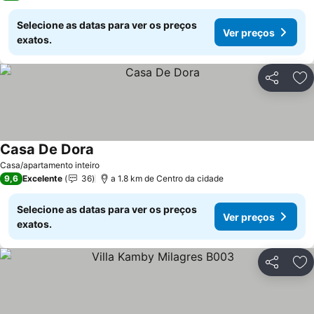
Selecione as datas para ver os preços
Ver preços
exatos.
Partilhar
Ad
Casa De Dora
Ver preços
Casa/apartamento inteiro
9,6
Excelente
36
a 1.8 km de Centro da cidade
Selecione as datas para ver os preços
Ver preços
exatos.
Partilhar
Ad