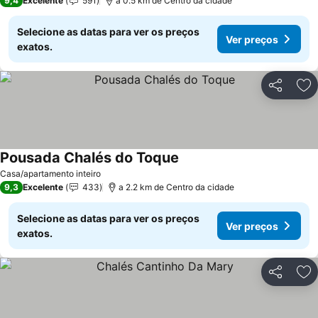
9,4
Excelente
591
a 0.5 km de Centro da cidade
Selecione as datas para ver os preços
Ver preços
exatos.
Partilhar
Ad
Pousada Chalés do Toque
Ver preços
Casa/apartamento inteiro
9,3
Excelente
433
a 2.2 km de Centro da cidade
Selecione as datas para ver os preços
Ver preços
exatos.
Partilhar
Ad