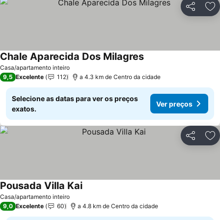
Partilhar
Ad
Chale Aparecida Dos Milagres
Ver preços
Casa/apartamento inteiro
9,5
Excelente
112
a 4.3 km de Centro da cidade
Selecione as datas para ver os preços
Ver preços
exatos.
Partilhar
Ad
Pousada Villa Kai
Ver preços
Casa/apartamento inteiro
9,0
Excelente
60
a 4.8 km de Centro da cidade