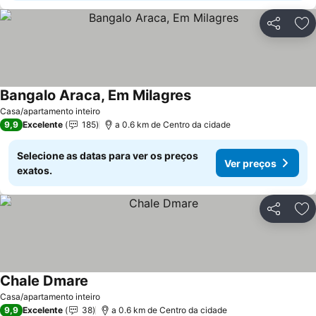
Partilhar
Ad
Bangalo Araca, Em Milagres
Ver preços
Casa/apartamento inteiro
9,9
Excelente
185
a 0.6 km de Centro da cidade
Selecione as datas para ver os preços
Ver preços
exatos.
Partilhar
Ad
Chale Dmare
Ver preços
Casa/apartamento inteiro
9,9
Excelente
38
a 0.6 km de Centro da cidade