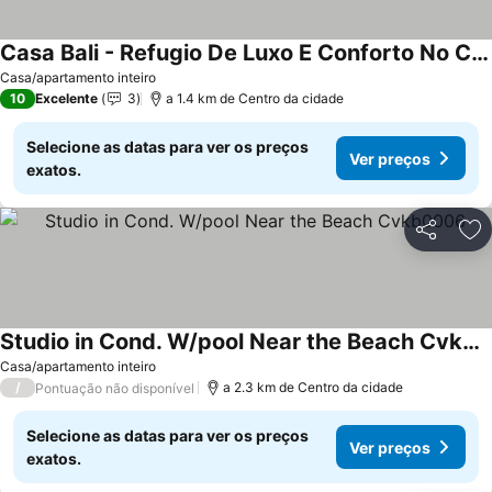
Casa Bali - Refugio De Luxo E Conforto No Condominio Reserva Do Toque Milagres
Ver preços
Casa/apartamento inteiro
10
Excelente
3
a 1.4 km de Centro da cidade
Selecione as datas para ver os preços
Ver preços
exatos.
Partilhar
Ad
Studio in Cond. W/pool Near the Beach Cvkb0006
Ver preços
Casa/apartamento inteiro
/
a 2.3 km de Centro da cidade
Pontuação não disponível
Selecione as datas para ver os preços
Ver preços
exatos.