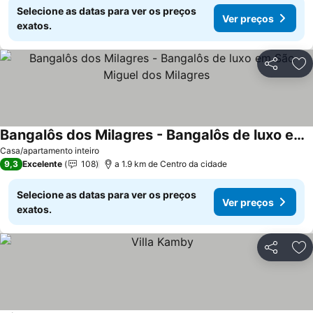
Selecione as datas para ver os preços
Ver preços
exatos.
Partilhar
Ad
Bangalôs dos Milagres - Bangalôs de luxo em São Miguel dos Milagres
Ver preços
Casa/apartamento inteiro
9,3
Excelente
108
a 1.9 km de Centro da cidade
Selecione as datas para ver os preços
Ver preços
exatos.
Partilhar
Ad