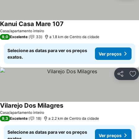
Kanui Casa Mare 107
Ver preços
Casa/apartamento inteiro
9,0
Excelente
33
a 1.8 km de Centro da cidade
Selecione as datas para ver os preços
Ver preços
exatos.
Partilhar
Ad
Vilarejo Dos Milagres
Ver preços
Casa/apartamento inteiro
9,3
Excelente
18
a 2.2 km de Centro da cidade
Selecione as datas para ver os preços
Ver preços
exatos.