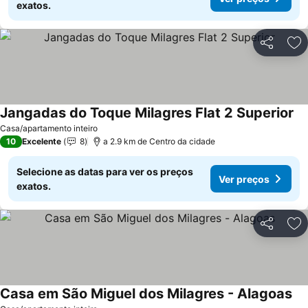
exatos.
Partilhar
Ad
Jangadas do Toque Milagres Flat 2 Superior
Ve
Casa/apartamento inteiro
10
Excelente
8
a 2.9 km de Centro da cidade
Selecione as datas para ver os preços
Ver preços
exatos.
Partilhar
Ad
Casa em São Miguel dos Milagres - Alagoas
Ve