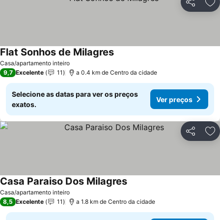
Partilhar
Ad
Flat Sonhos de Milagres
Ver preços
Casa/apartamento inteiro
9,7
Excelente
11
a 0.4 km de Centro da cidade
Selecione as datas para ver os preços
Ver preços
exatos.
Partilhar
Ad
Casa Paraiso Dos Milagres
Ver preços
Casa/apartamento inteiro
8,5
Excelente
11
a 1.8 km de Centro da cidade