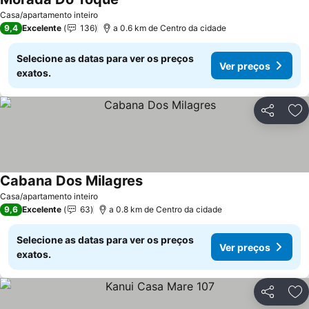
Ver preços
Casa/apartamento inteiro
9,4
Excelente
136
a 0.6 km de Centro da cidade
Selecione as datas para ver os preços
Ver preços
exatos.
Partilhar
Ad
Cabana Dos Milagres
Ver preços
Casa/apartamento inteiro
9,6
Excelente
63
a 0.8 km de Centro da cidade
Selecione as datas para ver os preços
Ver preços
exatos.
Partilhar
Ad