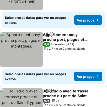
Selecione as datas para ver os preços
Ver preços
exatos.
Appartement cosy
Partilhar
Adicionar aos favoritos
proche port, plages et
montagnes.
8,6
Excelente
12
a 2.7 km de Centro da cidade
Selecione as datas para ver os preços
Ver preços
exatos.
Joli studio avec terrasse
Partilhar
Adicionar aos favoritos
proche du port de Saint
Cyprien -3RM168
6,4
7
a 2.8 km de Centro da cidade