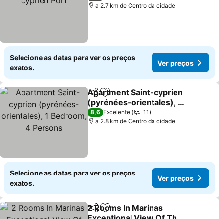
a 2.7 km de Centro da cidade
Selecione as datas para ver os preços
Ver preços
exatos.
Apartment Saint-cyprien
Partilhar
Adicionar aos favoritos
(pyrénées-orientales), 1
Bedroom, 4 Persons
8,6
Excelente
11
a 2.8 km de Centro da cidade
Selecione as datas para ver os preços
Ver preços
exatos.
2 Rooms In Marinas
Partilhar
Adicionar aos favoritos
Exceptional View Of The