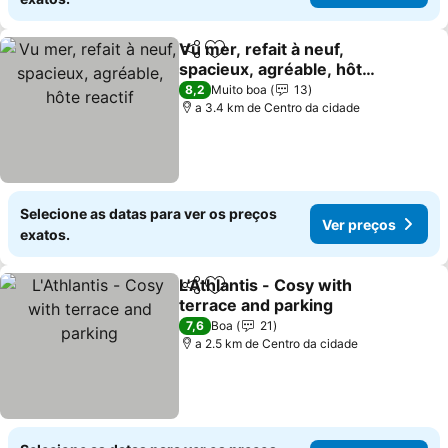
Vu mer, refait à neuf,
Partilhar
Adicionar aos favoritos
spacieux, agréable, hôte
reactif
8,2
Muito boa
13
a 3.4 km de Centro da cidade
Selecione as datas para ver os preços
Ver preços
exatos.
L'Athlantis - Cosy with
Partilhar
Adicionar aos favoritos
terrace and parking
7,6
Boa
21
a 2.5 km de Centro da cidade