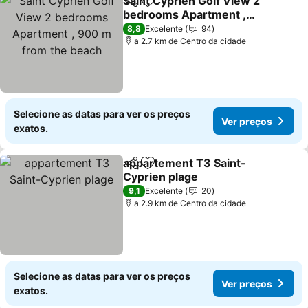
Saint Cyprien Golf View 2
Partilhar
Adicionar aos favoritos
bedrooms Apartment ,
900 m from the beach
8,8
Excelente
94
a 2.7 km de Centro da cidade
Selecione as datas para ver os preços
Ver preços
exatos.
appartement T3 Saint-
Partilhar
Adicionar aos favoritos
Cyprien plage
9,1
Excelente
20
a 2.9 km de Centro da cidade
Selecione as datas para ver os preços
Ver preços
exatos.