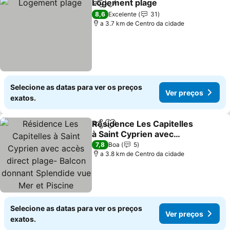
Logement plage
Partilhar
Adicionar aos favoritos
8,6
Excelente
31
a 3.7 km de Centro da cidade
Selecione as datas para ver os preços
Ver preços
exatos.
Résidence Les Capitelles
Partilhar
Adicionar aos favoritos
à Saint Cyprien avec
accès direct plage-
7,8
Boa
5
Balcon donnant Splendide
a 3.8 km de Centro da cidade
vue Mer et Piscine
Selecione as datas para ver os preços
Ver preços
exatos.