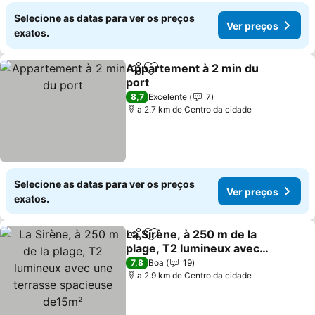
Selecione as datas para ver os preços
Ver preços
exatos.
Appartement à 2 min du
Partilhar
Adicionar aos favoritos
port
8,7
Excelente
7
a 2.7 km de Centro da cidade
Selecione as datas para ver os preços
Ver preços
exatos.
La Sirène, à 250 m de la
Partilhar
Adicionar aos favoritos
plage, T2 lumineux avec
une terrasse spacieuse
7,8
Boa
19
de15m²
a 2.9 km de Centro da cidade