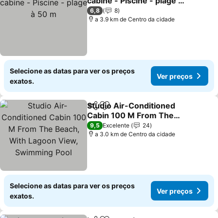
cabine - Piscine - plage à
50 m
6,8
8
a 3.9 km de Centro da cidade
Selecione as datas para ver os preços
Ver preços
exatos.
Studio Air-Conditioned
Partilhar
Adicionar aos favoritos
Cabin 100 M From The
Beach, With Lagoon
9,5
Excelente
24
View, Swimming Pool
a 3.0 km de Centro da cidade
Selecione as datas para ver os preços
Ver preços
exatos.