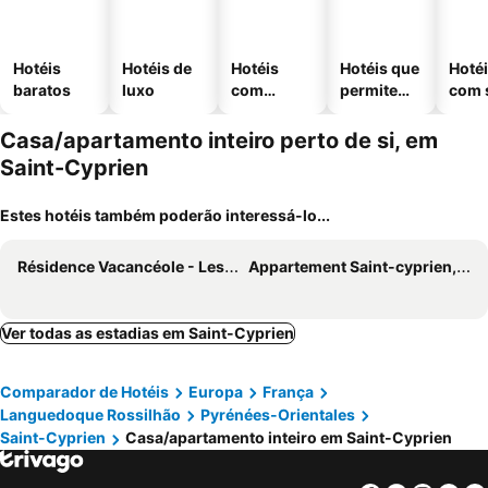
Hotéis
Hotéis de
Hotéis
Hotéis que
Hoté
baratos
luxo
com
permitem
com 
piscinas
animais
Casa/apartamento inteiro perto de si, em
Saint-Cyprien
Estes hotéis também poderão interessá-lo...
Résidence Vacancéole - Les Demeures Torrellanes*** - Saint-Cyprien
Appartement Saint-cyprien, 1 Pièce, 4 Personnes
Ver todas as estadias em Saint-Cyprien
Comparador de Hotéis
Europa
França
Languedoque Rossilhão
Pyrénées-Orientales
Saint-Cyprien
Casa/apartamento inteiro em Saint-Cyprien