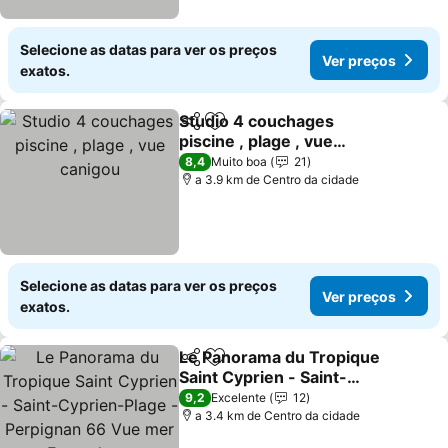
Selecione as datas para ver os preços
Ver preços
exatos.
Studio 4 couchages
Partilhar
Adicionar aos favoritos
piscine , plage , vue
canigou
8,4
Muito boa
21
a 3.9 km de Centro da cidade
Selecione as datas para ver os preços
Ver preços
exatos.
Le Panorama du Tropique
Partilhar
Adicionar aos favoritos
Saint Cyprien - Saint-
Cyprien-Plage -
9,2
Excelente
12
Perpignan 66 Vue mer -
a 3.4 km de Centro da cidade
Front de mer