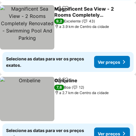
Magnificent Sea View - 2
Partilhar
Adicionar aos favoritos
Rooms Completely
Renovated - Swimming
9,2
Excelente
43
Pool And Parking
a 3.9 km de Centro da cidade
Selecione as datas para ver os preços
Ver preços
exatos.
Ombeline
Partilhar
Adicionar aos favoritos
7,8
Boa
12
a 2.7 km de Centro da cidade
Selecione as datas para ver os preços
Ver preços