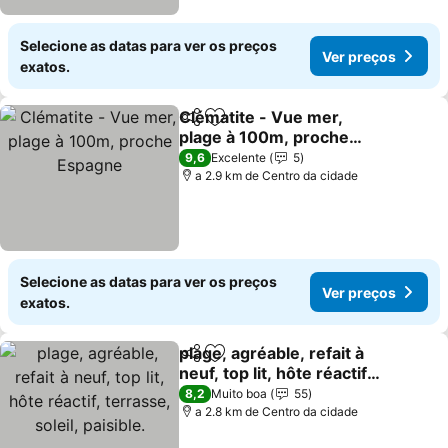
Selecione as datas para ver os preços
Ver preços
exatos.
Clématite - Vue mer,
Partilhar
Adicionar aos favoritos
plage à 100m, proche
Espagne
9,6
Excelente
5
a 2.9 km de Centro da cidade
Selecione as datas para ver os preços
Ver preços
exatos.
plage, agréable, refait à
Partilhar
Adicionar aos favoritos
neuf, top lit, hôte réactif,
terrasse, soleil, paisible.
8,2
Muito boa
55
a 2.8 km de Centro da cidade