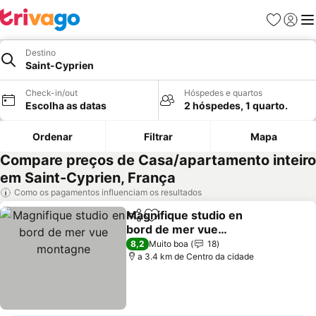
Favoritos
Iniciar
Me
Destino
Saint-Cyprien
Check-in/out
Hóspedes e quartos
Escolha as datas
2 hóspedes, 1 quarto.
Ordenar
Filtrar
Mapa
Compare preços de Casa/apartamento inteiro
em Saint-Cyprien, França
Como os pagamentos influenciam os resultados
Magnifique studio en
Partilhar
Adicionar aos favoritos
bord de mer vue
montagne
8,2
Muito boa
18
a 3.4 km de Centro da cidade