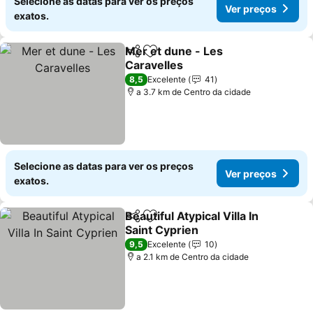
Selecione as datas para ver os preços
Ver preços
exatos.
Mer et dune - Les
Partilhar
Adicionar aos favoritos
Caravelles
8,5
Excelente
41
a 3.7 km de Centro da cidade
Selecione as datas para ver os preços
Ver preços
exatos.
Beautiful Atypical Villa In
Partilhar
Adicionar aos favoritos
Saint Cyprien
9,5
Excelente
10
a 2.1 km de Centro da cidade