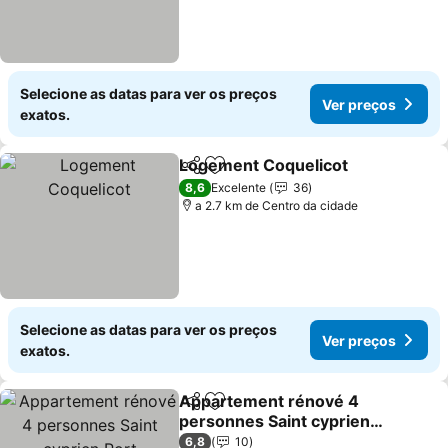
Selecione as datas para ver os preços
Ver preços
exatos.
Logement Coquelicot
Partilhar
Adicionar aos favoritos
8,6
Excelente
36
a 2.7 km de Centro da cidade
Selecione as datas para ver os preços
Ver preços
exatos.
Appartement rénové 4
Partilhar
Adicionar aos favoritos
personnes Saint cyprien
Port
6,8
10