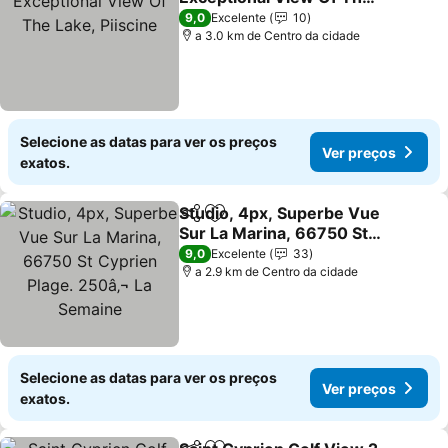
Lake, Piiscine
9,0
Excelente
10
a 3.0 km de Centro da cidade
Selecione as datas para ver os preços
Ver preços
exatos.
Studio, 4px, Superbe Vue
Partilhar
Adicionar aos favoritos
Sur La Marina, 66750 St
Cyprien Plage. 250â‚¬ La
9,0
Excelente
33
Semaine
a 2.9 km de Centro da cidade
Selecione as datas para ver os preços
Ver preços
exatos.