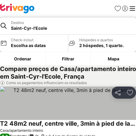
Favoritos
Iniciar
Me
Destino
Saint-Cyr-l'Ecole
Check-in/out
Hóspedes e quartos
Escolha as datas
2 hóspedes, 1 quarto.
Ordenar
Filtrar
Mapa
Compare preços de Casa/apartamento inteiro
em Saint-Cyr-l'Ecole, França
Como os pagamentos influenciam os resultados
Partilhar
Ad
T2 48m2 neuf, centre ville, 3min à pied de la gare
Casa/apartamento inteiro