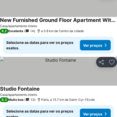
New Furnished Ground Floor Apartment With Box Near Train Station And All Amenities
Casa/apartamento inteiro
9,2
Excelente
14
a 0.8 km de Centro da cidade
Selecione as datas para ver os preços
Ver preços
exatos.
Partilhar
Ad
Studio Fontaine
Casa/apartamento inteiro
8,3
Muito boa
13
Paris, a 15.7 km de Saint-Cyr-l'Ecole
Selecione as datas para ver os preços
Ver preços
exatos.