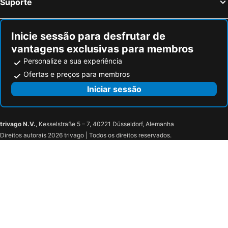
Suporte
Luxury 3 Bedroom Apartment In Paris
Paris Xv - Nice Studio - Close Pte Exhibition Park Of Versailles
Cosy & chic - Eiffel Tower
Cosy Appartement - Eiffel Tower
Inicie sessão para desfrutar de
Cosy Apartment - 1br/2p - Near Champs-de-mars
Renovated Studio walking distance to Paris
vantagens exclusivas para membros
Personalize a sua experiência
Ofertas e preços para membros
Iniciar sessão
trivago N.V.
, Kesselstraße 5 – 7, 40221 Düsseldorf, Alemanha
Direitos autorais 2026 trivago | Todos os direitos reservados.